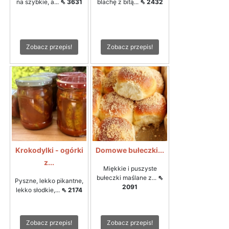
na szybkie, a...
⇖ 3631
blachę z bitą...
⇖ 2432
Zobacz przepis!
Zobacz przepis!
Krokodylki - ogórki
Domowe bułeczki...
z...
Miękkie i puszyste
bułeczki maślane z...
⇖
Pyszne, lekko pikantne,
2091
lekko słodkie,...
⇖ 2174
Zobacz przepis!
Zobacz przepis!