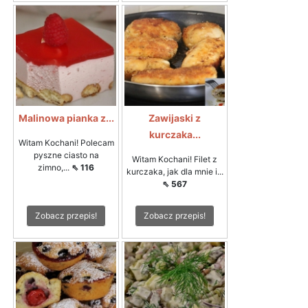
Malinowa pianka z...
Zawijaski z
kurczaka...
Witam Kochani! Polecam
pyszne ciasto na
Witam Kochani! Filet z
zimno,...
⇖ 116
kurczaka, jak dla mnie i...
⇖ 567
Zobacz przepis!
Zobacz przepis!