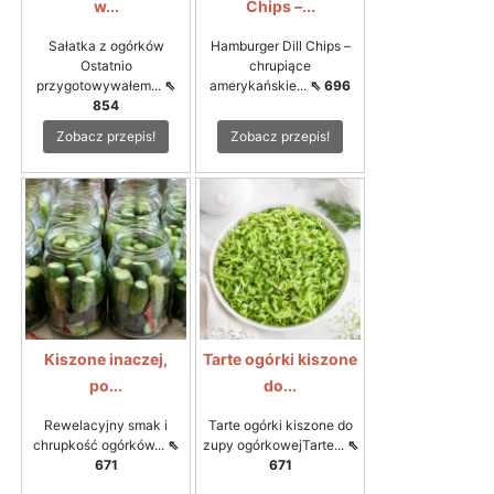
w...
Chips –...
Sałatka z ogórków
Hamburger Dill Chips –
Ostatnio
chrupiące
przygotowywałem...
⇖
amerykańskie...
⇖ 696
854
Zobacz przepis!
Zobacz przepis!
Kiszone inaczej,
Tarte ogórki kiszone
po...
do...
Rewelacyjny smak i
Tarte ogórki kiszone do
chrupkość ogórków...
⇖
zupy ogórkowejTarte...
⇖
671
671