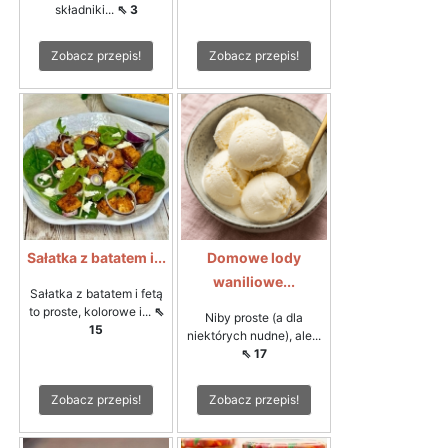
składniki...
⇖ 3
Zobacz przepis!
Zobacz przepis!
Sałatka z batatem i...
Domowe lody
waniliowe...
Sałatka z batatem i fetą
to proste, kolorowe i...
⇖
Niby proste (a dla
15
niektórych nudne), ale...
⇖ 17
Zobacz przepis!
Zobacz przepis!