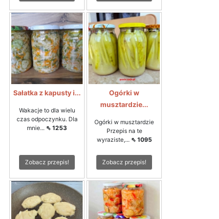
Sałatka z kapusty i...
Ogórki w
musztardzie...
Wakacje to dla wielu
czas odpoczynku. Dla
Ogórki w musztardzie
mnie...
⇖ 1253
Przepis na te
wyraziste,...
⇖ 1095
Zobacz przepis!
Zobacz przepis!