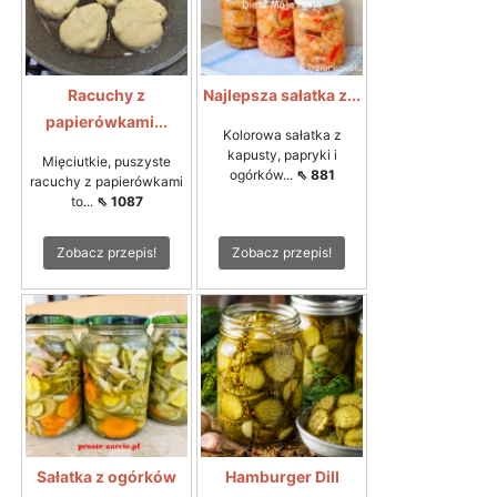
Racuchy z
Najlepsza sałatka z...
papierówkami...
Kolorowa sałatka z
kapusty, papryki i
Mięciutkie, puszyste
ogórków...
⇖ 881
racuchy z papierówkami
to...
⇖ 1087
Zobacz przepis!
Zobacz przepis!
Sałatka z ogórków
Hamburger Dill