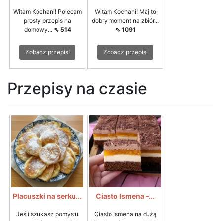
Witam Kochani! Polecam
Witam Kochani! Maj to
prosty przepis na
dobry moment na zbiór...
domowy...
⇖ 514
⇖ 1091
Zobacz przepis!
Zobacz przepis!
Przepisy na czasie
Placuszki na serku...
Ciasto Ismena –...
Jeśli szukasz pomysłu
Ciasto Ismena na dużą