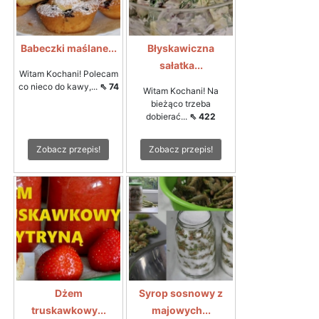
Babeczki maślane...
Błyskawiczna
sałatka...
Witam Kochani! Polecam
co nieco do kawy,...
⇖ 74
Witam Kochani! Na
bieżąco trzeba
dobierać...
⇖ 422
Zobacz przepis!
Zobacz przepis!
Dżem
Syrop sosnowy z
truskawkowy...
majowych...