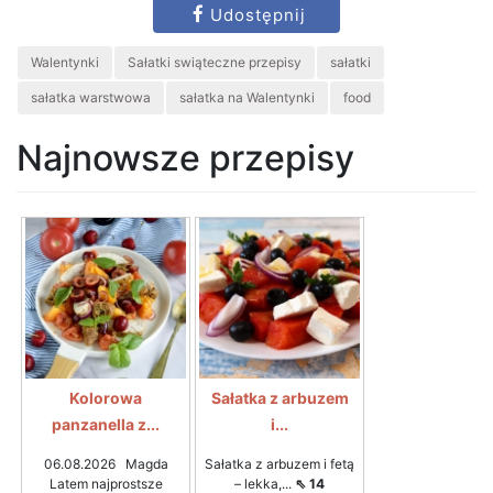
Udostępnij
Walentynki
Sałatki swiąteczne przepisy
sałatki
sałatka warstwowa
sałatka na Walentynki
food
Najnowsze przepisy
Kolorowa
Sałatka z arbuzem
panzanella z...
i...
06.08.2026 Magda
Sałatka z arbuzem i fetą
Latem najprostsze
– lekka,...
⇖ 14