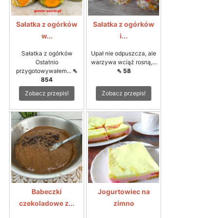
Sałatka z ogórków
Sałatka z ogórków
w...
i...
Sałatka z ogórków
Upał nie odpuszcza, ale
Ostatnio
warzywa wciąż rosną,...
przygotowywałem...
⇖
⇖ 58
854
Zobacz przepis!
Zobacz przepis!
Babeczki
Jogurtowiec na
czekoladowe z...
zimno