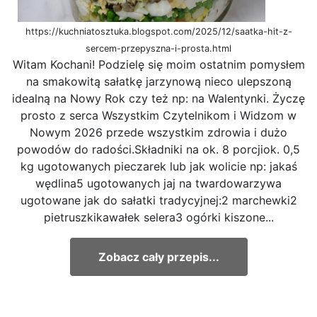
https://kuchniatosztuka.blogspot.com/2025/12/saatka-hit-z-
sercem-przepyszna-i-prosta.html
Witam Kochani! Podzielę się moim ostatnim pomysłem
na smakowitą sałatkę jarzynową nieco ulepszoną
idealną na Nowy Rok czy też np: na Walentynki. Życzę
prosto z serca Wszystkim Czytelnikom i Widzom w
Nowym 2026 przede wszystkim zdrowia i dużo
powodów do radości.Składniki na ok. 8 porcjiok. 0,5
kg ugotowanych pieczarek lub jak wolicie np: jakaś
wędlina5 ugotowanych jaj na twardowarzywa
ugotowane jak do sałatki tradycyjnej:2 marchewki2
pietruszkikawałek selera3 ogórki kiszone...
Zobacz cały przepis...