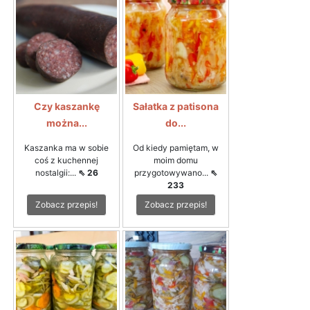
Czy kaszankę
Sałatka z patisona
można...
do...
Kaszanka ma w sobie
Od kiedy pamiętam, w
coś z kuchennej
moim domu
nostalgii:...
⇖ 26
przygotowywano...
⇖
233
Zobacz przepis!
Zobacz przepis!