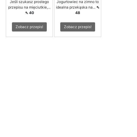
Jeśli szukasz prostego
Jogurtowiec na zimno to
przepisu na mięciutkie,...
idealna przekąska na...
⇖
⇖ 40
48
Zobacz przepis!
Zobacz przepis!