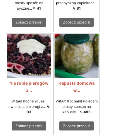
prosty sposób na
przepyszną zapiekaną...
pyszne...
⇖ 41
⇖ 81
Zobacz przepis!
Zobacz przepis!
Nie robię pierogów
Kapusta domowa
z...
w...
Witam Kochani! Jeśli
Witam Kochani! Polecam
uwielbiacie pierogi z...
⇖
prosty sposób na
93
kapustę...
⇖ 485
Zobacz przepis!
Zobacz przepis!