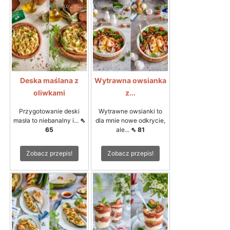
Deska maślana z
Wytrawna owsianka
oliwkami
z...
Przygotowanie deski
Wytrawne owsianki to
masła to niebanalny i...
⇖
dla mnie nowe odkrycie,
65
ale...
⇖ 81
Zobacz przepis!
Zobacz przepis!