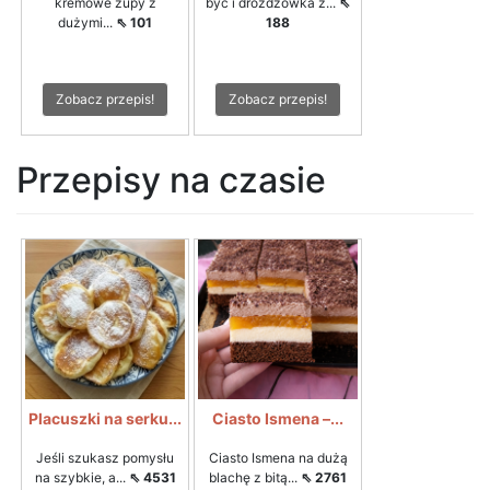
kremowe zupy z
być i drożdżówka z...
⇖
dużymi...
⇖ 101
188
Zobacz przepis!
Zobacz przepis!
Przepisy na czasie
Placuszki na serku...
Ciasto Ismena –...
Jeśli szukasz pomysłu
Ciasto Ismena na dużą
na szybkie, a...
⇖ 4531
blachę z bitą...
⇖ 2761