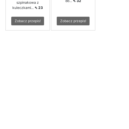
do...
⇖ 32
szpinakowa z
kuleczkami...
⇖ 23
Zobacz przepis!
Zobacz przepis!