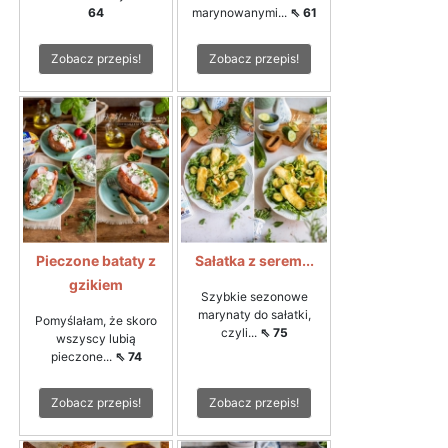
64
marynowanymi...
⇖ 61
Zobacz przepis!
Zobacz przepis!
Pieczone bataty z
Sałatka z serem...
gzikiem
Szybkie sezonowe
marynaty do sałatki,
Pomyślałam, że skoro
czyli...
⇖ 75
wszyscy lubią
pieczone...
⇖ 74
Zobacz przepis!
Zobacz przepis!