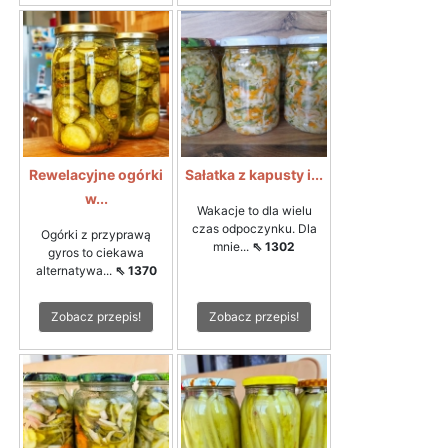
Rewelacyjne ogórki
Sałatka z kapusty i...
w...
Wakacje to dla wielu
czas odpoczynku. Dla
Ogórki z przyprawą
mnie...
⇖ 1302
gyros to ciekawa
alternatywa...
⇖ 1370
Zobacz przepis!
Zobacz przepis!