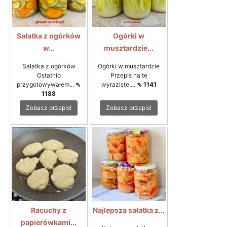
Sałatka z ogórków
Ogórki w
w...
musztardzie...
Sałatka z ogórków
Ogórki w musztardzie
Ostatnio
Przepis na te
przygotowywałem...
⇖
wyraziste,...
⇖ 1141
1188
Zobacz przepis!
Zobacz przepis!
Racuchy z
Najlepsza sałatka z...
papierówkami...