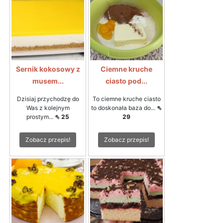
Sernik kokosowy z
Ciemne kruche
musem...
ciasto pod...
Dzisiaj przychodzę do
To ciemne kruche ciasto
Was z kolejnym
to doskonała baza do...
⇖
prostym...
⇖ 25
29
Zobacz przepis!
Zobacz przepis!