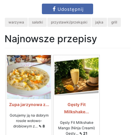
Udostępnij
warzywa
sałatki
przystawki/przekąski
jajka
grill
Najnowsze przepisy
Zupa jarzynowa z...
Gęsty Fit
Milkshake...
Gotujemy ją na dobrym
rosole wołowo-
Gęsty Fit Milkshake
drobiowym z...
⇖ 8
Mango (Ninja Creami)
Gęsty...
⇖ 21