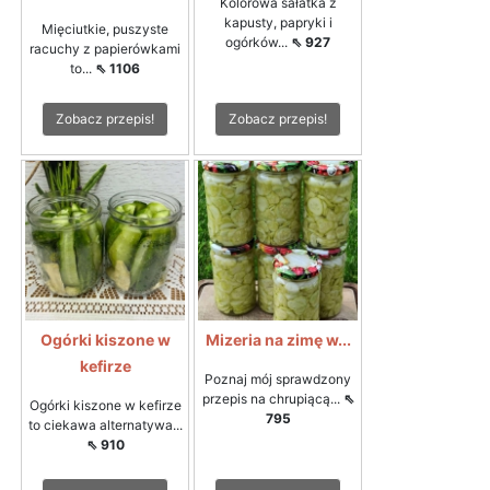
Kolorowa sałatka z
kapusty, papryki i
Mięciutkie, puszyste
ogórków...
⇖ 927
racuchy z papierówkami
to...
⇖ 1106
Zobacz przepis!
Zobacz przepis!
Ogórki kiszone w
Mizeria na zimę w...
kefirze
Poznaj mój sprawdzony
przepis na chrupiącą...
⇖
Ogórki kiszone w kefirze
795
to ciekawa alternatywa...
⇖ 910