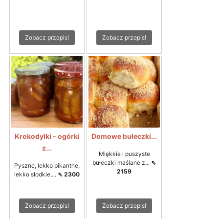
Zobacz przepis!
Zobacz przepis!
Krokodylki - ogórki
Domowe bułeczki...
z...
Miękkie i puszyste
bułeczki maślane z...
⇖
Pyszne, lekko pikantne,
2159
lekko słodkie,...
⇖ 2300
Zobacz przepis!
Zobacz przepis!