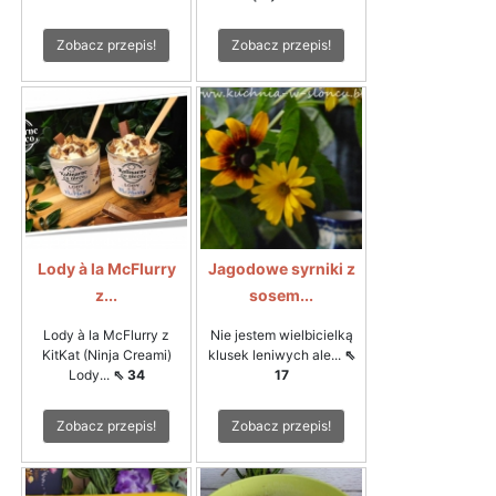
Zobacz przepis!
Zobacz przepis!
Lody à la McFlurry
Jagodowe syrniki z
z...
sosem...
Lody à la McFlurry z
Nie jestem wielbicielką
KitKat (Ninja Creami)
klusek leniwych ale...
⇖
Lody...
⇖ 34
17
Zobacz przepis!
Zobacz przepis!