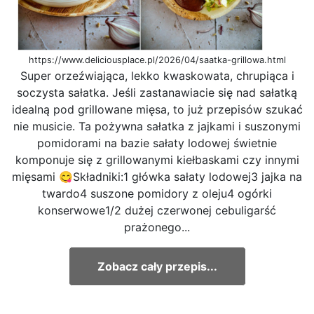
https://www.deliciousplace.pl/2026/04/saatka-grillowa.html
Super orzeźwiająca, lekko kwaskowata, chrupiąca i
soczysta sałatka. Jeśli zastanawiacie się nad sałatką
idealną pod grillowane mięsa, to już przepisów szukać
nie musicie. Ta pożywna sałatka z jajkami i suszonymi
pomidorami na bazie sałaty lodowej świetnie
komponuje się z grillowanymi kiełbaskami czy innymi
mięsami 😋Składniki:1 główka sałaty lodowej3 jajka na
twardo4 suszone pomidory z oleju4 ogórki
konserwowe1/2 dużej czerwonej cebuligarść
prażonego...
Zobacz cały przepis...