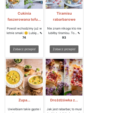
Cukinia
Tiramisu
faszerowana tofu...
rabarbarowe
Powoli wchodzimy już w
Nie znam nikogo kto nie
letnie smaki 😊 Lubię...
⇖
lubiłby tiramisu. To...
⇖
74
93
Zobacz przepis!
Zobacz przepis!
Zupa...
Drożdżówka z...
Uwielbiam takie gęste i
Jak jest rabarbar, to musi