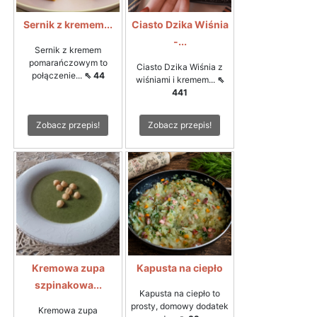
Sernik z kremem...
Ciasto Dzika Wiśnia
-...
Sernik z kremem
pomarańczowym to
Ciasto Dzika Wiśnia z
połączenie...
⇖ 44
wiśniami i kremem...
⇖
441
Zobacz przepis!
Zobacz przepis!
Kremowa zupa
Kapusta na ciepło
szpinakowa...
Kapusta na ciepło to
prosty, domowy dodatek
Kremowa zupa