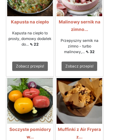
Kapusta na ciepło
Malinowy sernik na
zimno...
Kapusta na ciepło to
prosty, domowy dodatek
Przepyszny sernik na
do...
⇖ 22
zimno - turbo
malinowy,...
⇖ 32
Zobacz przepis!
Zobacz przepis!
Soczyste pomidory
Muffinki z Air Fryera
w...
z...