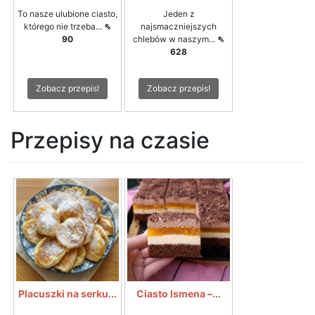
To nasze ulubione ciasto,
Jeden z
którego nie trzeba...
⇖
najsmaczniejszych
90
chlebów w naszym...
⇖
628
Zobacz przepis!
Zobacz przepis!
Przepisy na czasie
Placuszki na serku...
Ciasto Ismena –...