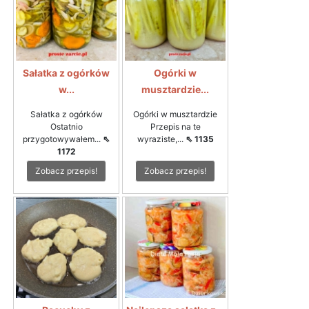
Sałatka z ogórków
Ogórki w
w...
musztardzie...
Sałatka z ogórków
Ogórki w musztardzie
Ostatnio
Przepis na te
przygotowywałem...
⇖
wyraziste,...
⇖ 1135
1172
Zobacz przepis!
Zobacz przepis!