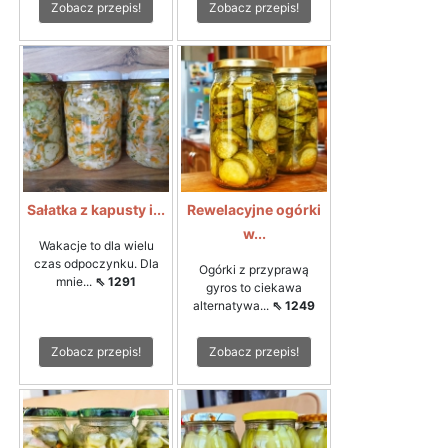
Zobacz przepis!
Zobacz przepis!
Sałatka z kapusty i...
Rewelacyjne ogórki
w...
Wakacje to dla wielu
czas odpoczynku. Dla
Ogórki z przyprawą
mnie...
⇖ 1291
gyros to ciekawa
alternatywa...
⇖ 1249
Zobacz przepis!
Zobacz przepis!