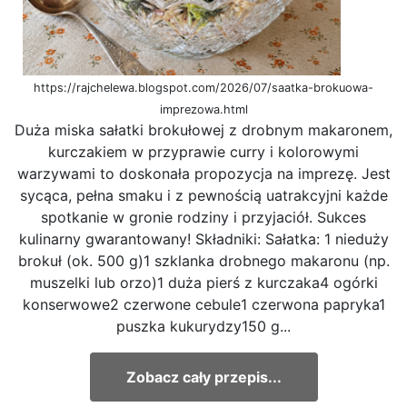
https://rajchelewa.blogspot.com/2026/07/saatka-brokuowa-
imprezowa.html
Duża miska sałatki brokułowej z drobnym makaronem,
kurczakiem w przyprawie curry i kolorowymi
warzywami to doskonała propozycja na imprezę. Jest
sycąca, pełna smaku i z pewnością uatrakcyjni każde
spotkanie w gronie rodziny i przyjaciół. Sukces
kulinarny gwarantowany! Składniki: Sałatka: 1 nieduży
brokuł (ok. 500 g)1 szklanka drobnego makaronu (np.
muszelki lub orzo)1 duża pierś z kurczaka4 ogórki
konserwowe2 czerwone cebule1 czerwona papryka1
puszka kukurydzy150 g...
Zobacz cały przepis...