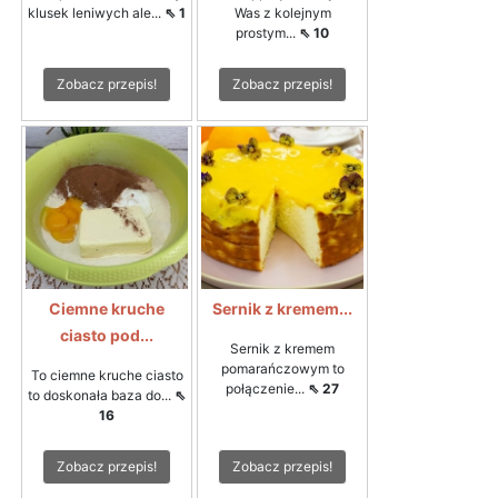
klusek leniwych ale...
⇖ 1
Was z kolejnym
prostym...
⇖ 10
Zobacz przepis!
Zobacz przepis!
Ciemne kruche
Sernik z kremem...
ciasto pod...
Sernik z kremem
pomarańczowym to
To ciemne kruche ciasto
połączenie...
⇖ 27
to doskonała baza do...
⇖
16
Zobacz przepis!
Zobacz przepis!