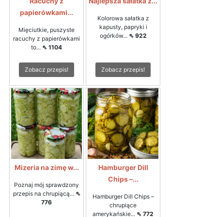
Racuchy z
Najlepsza sałatka z...
papierówkami...
Kolorowa sałatka z
kapusty, papryki i
Mięciutkie, puszyste
ogórków...
⇖ 922
racuchy z papierówkami
to...
⇖ 1104
Zobacz przepis!
Zobacz przepis!
Mizeria na zimę w...
Hamburger Dill
Chips –...
Poznaj mój sprawdzony
przepis na chrupiącą...
⇖
Hamburger Dill Chips –
776
chrupiące
amerykańskie...
⇖ 772