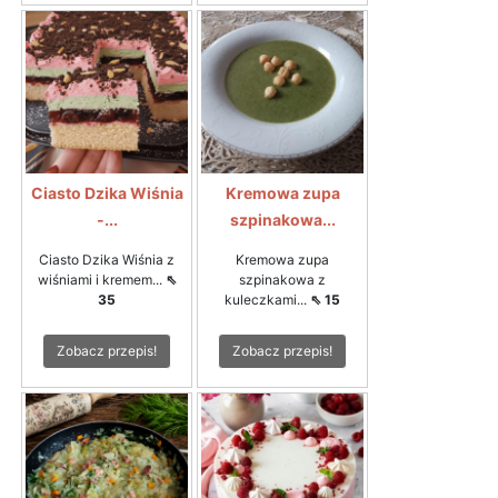
Ciasto Dzika Wiśnia
Kremowa zupa
-...
szpinakowa...
Ciasto Dzika Wiśnia z
Kremowa zupa
wiśniami i kremem...
⇖
szpinakowa z
35
kuleczkami...
⇖ 15
Zobacz przepis!
Zobacz przepis!