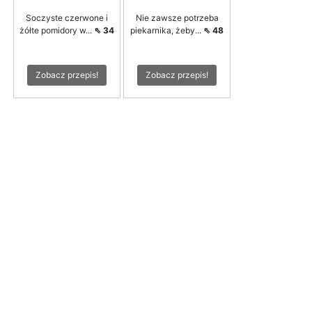
Soczyste czerwone i
Nie zawsze potrzeba
żółte pomidory w...
⇖ 34
piekarnika, żeby...
⇖ 48
Zobacz przepis!
Zobacz przepis!