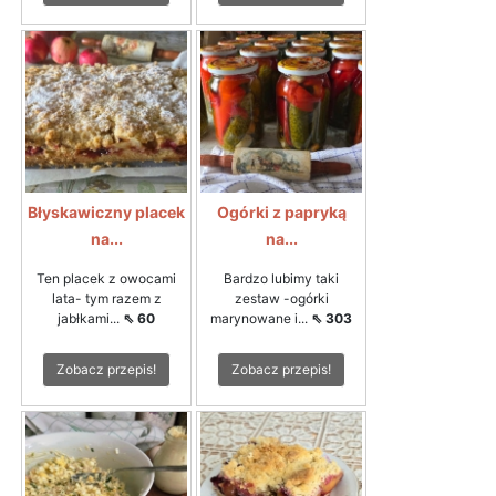
Błyskawiczny placek
Ogórki z papryką
na...
na...
Ten placek z owocami
Bardzo lubimy taki
lata- tym razem z
zestaw -ogórki
jabłkami...
⇖ 60
marynowane i...
⇖ 303
Zobacz przepis!
Zobacz przepis!