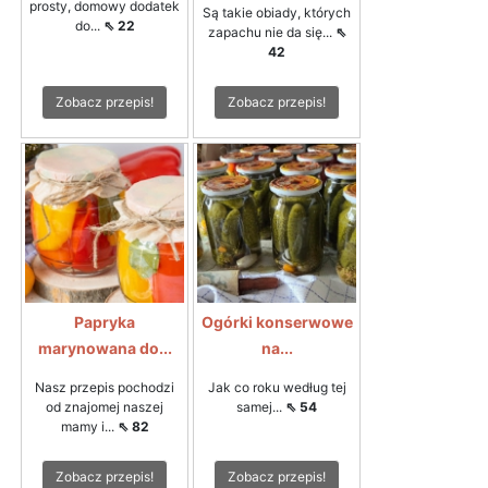
prosty, domowy dodatek
Są takie obiady, których
do...
⇖ 22
zapachu nie da się...
⇖
42
Zobacz przepis!
Zobacz przepis!
Papryka
Ogórki konserwowe
marynowana do...
na...
Nasz przepis pochodzi
Jak co roku według tej
od znajomej naszej
samej...
⇖ 54
mamy i...
⇖ 82
Zobacz przepis!
Zobacz przepis!