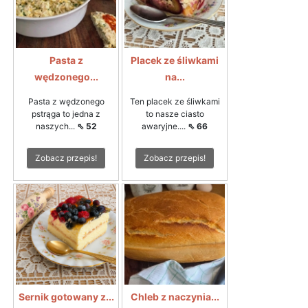
Pasta z
Placek ze śliwkami
wędzonego...
na...
Pasta z wędzonego
Ten placek ze śliwkami
pstrąga to jedna z
to nasze ciasto
naszych...
⇖ 52
awaryjne....
⇖ 66
Zobacz przepis!
Zobacz przepis!
Sernik gotowany z...
Chleb z naczynia...