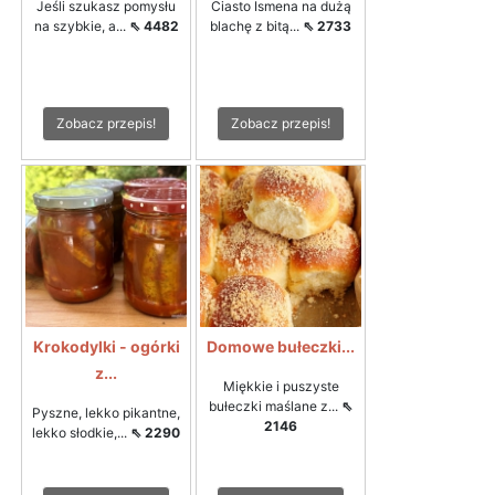
Jeśli szukasz pomysłu
Ciasto Ismena na dużą
na szybkie, a...
⇖ 4482
blachę z bitą...
⇖ 2733
Zobacz przepis!
Zobacz przepis!
Krokodylki - ogórki
Domowe bułeczki...
z...
Miękkie i puszyste
bułeczki maślane z...
⇖
Pyszne, lekko pikantne,
2146
lekko słodkie,...
⇖ 2290