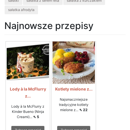
sałatki
sałatka z serem feta
sałatka z kurczakiem
sałatka afrodyta
Najnowsze przepisy
Lody à la McFlurry
Kotlety mielone z...
z...
Najsmaczniejsze
tradycyjne kotlety
Lody à la McFlurry z
mielone z...
⇖ 22
Kinder Bueno (Ninja
Creami)...
⇖ 5