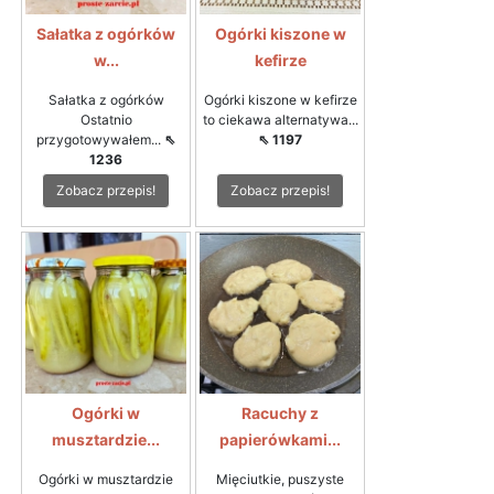
Sałatka z ogórków
Ogórki kiszone w
w...
kefirze
Sałatka z ogórków
Ogórki kiszone w kefirze
Ostatnio
to ciekawa alternatywa...
przygotowywałem...
⇖
⇖ 1197
1236
Zobacz przepis!
Zobacz przepis!
Ogórki w
Racuchy z
musztardzie...
papierówkami...
Ogórki w musztardzie
Mięciutkie, puszyste