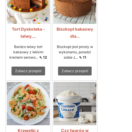
Tort Dyskoteka -
Biszkopt kakaowy
łatwy,...
dla...
Bardzo łatwy tort
Biszkopt jest prosty w
kakaowy z lekkim
wykonaniu, poradzi
kremem serowo...
⇖ 12
sobie z...
⇖ 11
Zobacz przepis!
Zobacz przepis!
Krewetki z
Czy twaróg w