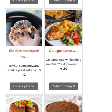
Zobacz przepis!
Zobacz przepis!
Słodkie przekąski
Co ugotować w...
na...
Co ugotować w niedzielę
na obiad? 7 domowych...
artykuł sponsorowany
⇖ 20
Słodkie przekąski na...
⇖
12
Zobacz przepis!
Zobacz przepis!