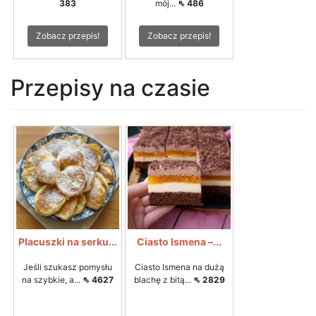
383
mój...
⇖ 486
Zobacz przepis!
Zobacz przepis!
Przepisy na czasie
Placuszki na serku...
Ciasto Ismena –...
Jeśli szukasz pomysłu
Ciasto Ismena na dużą
na szybkie, a...
⇖ 4627
blachę z bitą...
⇖ 2829