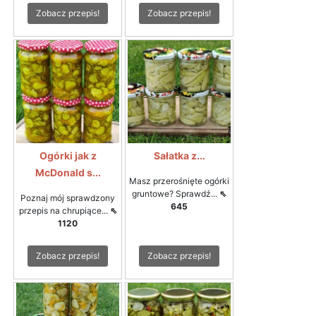
Zobacz przepis!
Zobacz przepis!
Ogórki jak z
Sałatka z...
McDonald s...
Masz przerośnięte ogórki
gruntowe? Sprawdź...
⇖
Poznaj mój sprawdzony
645
przepis na chrupiące...
⇖
1120
Zobacz przepis!
Zobacz przepis!