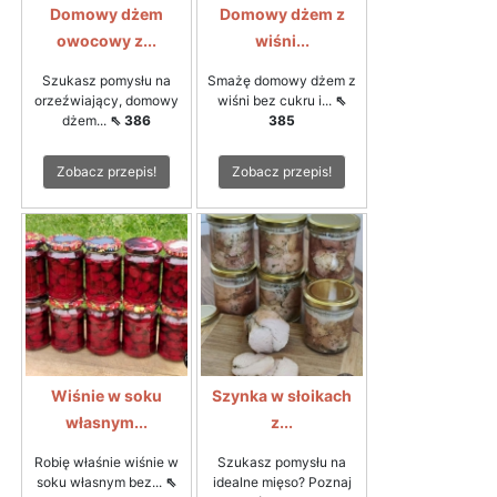
Domowy dżem
Domowy dżem z
owocowy z...
wiśni...
Szukasz pomysłu na
Smażę domowy dżem z
orzeźwiający, domowy
wiśni bez cukru i...
⇖
dżem...
⇖ 386
385
Zobacz przepis!
Zobacz przepis!
Wiśnie w soku
Szynka w słoikach
własnym...
z...
Robię właśnie wiśnie w
Szukasz pomysłu na
soku własnym bez...
⇖
idealne mięso? Poznaj