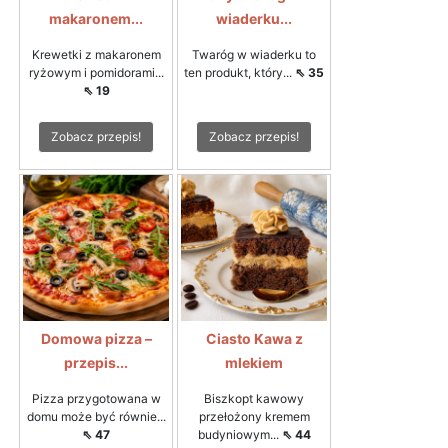
makaronem...
wiaderku...
Krewetki z makaronem
Twaróg w wiaderku to
ryżowym i pomidorami...
ten produkt, który...
⇖ 35
⇖ 19
Zobacz przepis!
Zobacz przepis!
Domowa pizza –
Ciasto Kawa z
przepis...
mlekiem
Pizza przygotowana w
Biszkopt kawowy
domu może być równie...
przełożony kremem
⇖ 47
budyniowym...
⇖ 44