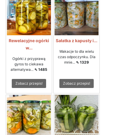
Rewelacyjne ogórki
Sałatka z kapusty i...
w...
Wakacje to dla wielu
czas odpoczynku. Dla
Ogórki z przyprawą
mnie...
⇖ 1329
gyros to ciekawa
alternatywa...
⇖ 1485
Zobacz przepis!
Zobacz przepis!