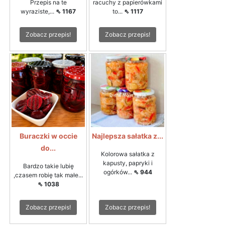
Przepis na te
racuchy z papierówkami
wyraziste,...
⇖ 1167
to...
⇖ 1117
Zobacz przepis!
Zobacz przepis!
Buraczki w occie
Najlepsza sałatka z...
do...
Kolorowa sałatka z
kapusty, papryki i
Bardzo takie lubię
ogórków...
⇖ 944
,czasem robię tak małe...
⇖ 1038
Zobacz przepis!
Zobacz przepis!