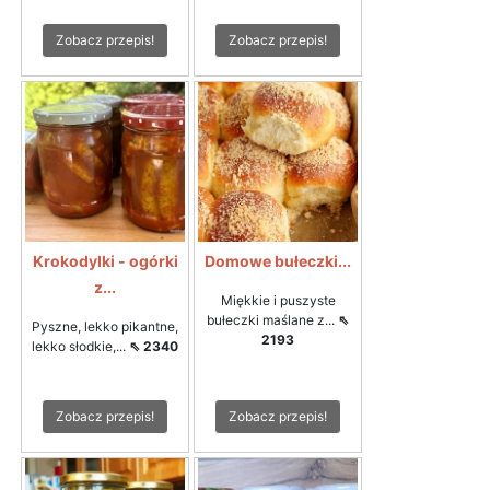
Zobacz przepis!
Zobacz przepis!
Krokodylki - ogórki
Domowe bułeczki...
z...
Miękkie i puszyste
bułeczki maślane z...
⇖
Pyszne, lekko pikantne,
2193
lekko słodkie,...
⇖ 2340
Zobacz przepis!
Zobacz przepis!