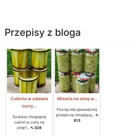
Przepisy z bloga
Cukinia w zalewie
Mizeria na zimę w...
curry...
Poznaj mój sprawdzony
przepis na chrupiącą...
⇖
Szukasz chrupiącej
813
cukinii w curry na
zimę?...
⇖ 328