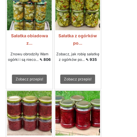
Sałatka obiadowa
Sałatka z ogórków
z...
po...
Znowu obrodziły Wam
Zobacz, jak robię sałatkę
ogórki i są nieco...
⇖ 806
z ogórków po...
⇖ 935
Zobacz przepis!
Zobacz przepis!