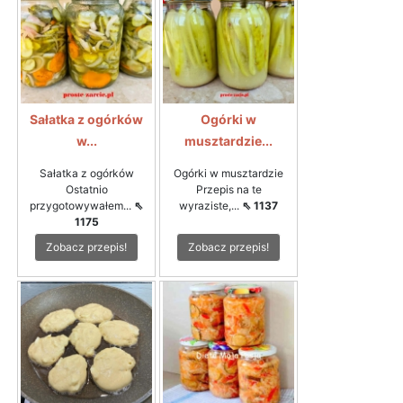
Sałatka z ogórków
Ogórki w
w...
musztardzie...
Sałatka z ogórków
Ogórki w musztardzie
Ostatnio
Przepis na te
przygotowywałem...
⇖
wyraziste,...
⇖ 1137
1175
Zobacz przepis!
Zobacz przepis!