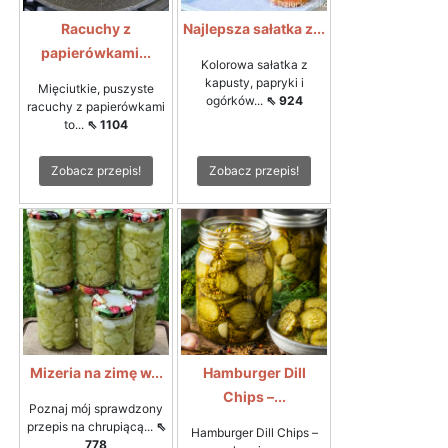
Racuchy z
Najlepsza sałatka z...
papierówkami...
Kolorowa sałatka z
kapusty, papryki i
Mięciutkie, puszyste
ogórków...
⇖ 924
racuchy z papierówkami
to...
⇖ 1104
Zobacz przepis!
Zobacz przepis!
Mizeria na zimę w...
Hamburger Dill
Chips –...
Poznaj mój sprawdzony
przepis na chrupiącą...
⇖
Hamburger Dill Chips –
778