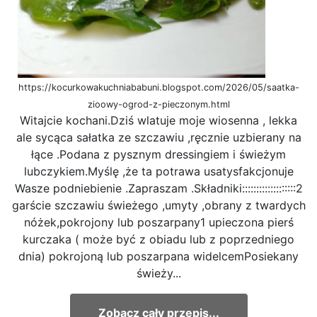
https://kocurkowakuchniababuni.blogspot.com/2026/05/saatka-
zioowy-ogrod-z-pieczonym.html
Witajcie kochani.Dziś wlatuje moje wiosenna , lekka
ale sycąca sałatka ze szczawiu ,ręcznie uzbierany na
łące .Podana z pysznym dressingiem i świeżym
lubczykiem.Myślę ,że ta potrawa usatysfakcjonuje
Wasze podniebienie .Zapraszam .Składniki:::::::::::::::::::2
garście szczawiu świeżego ,umyty ,obrany z twardych
nóżek,pokrojony lub poszarpany1 upieczona pierś
kurczaka ( może być z obiadu lub z poprzedniego
dnia) pokrojoną lub poszarpana widelcemPosiekany
świeży...
Zobacz cały przepis...