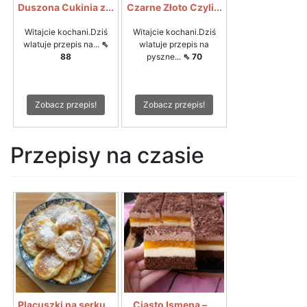
Duszona Cukinia z...
Czarne Złoto Czyli...
Witajcie kochani.Dziś
Witajcie kochani.Dziś
wlatuje przepis na...
⇖
wlatuje przepis na
88
pyszne...
⇖ 70
Zobacz przepis!
Zobacz przepis!
Przepisy na czasie
Placuszki na serku...
Ciasto Ismena –...