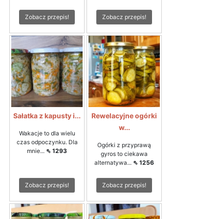
Zobacz przepis!
Zobacz przepis!
Sałatka z kapusty i...
Rewelacyjne ogórki
w...
Wakacje to dla wielu
czas odpoczynku. Dla
Ogórki z przyprawą
mnie...
⇖ 1293
gyros to ciekawa
alternatywa...
⇖ 1256
Zobacz przepis!
Zobacz przepis!