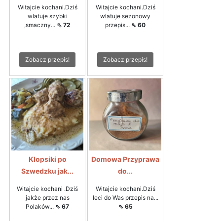
Witajcie kochani.Dziś
Witajcie kochani.Dziś
wlatuje szybki
wlatuje sezonowy
,smaczny...
⇖ 72
przepis...
⇖ 60
Zobacz przepis!
Zobacz przepis!
Klopsiki po
Domowa Przyprawa
Szwedzku jak...
do...
Witajcie kochani .Dziś
Witajcie kochani.Dziś
jakże przez nas
leci do Was przepis na...
Polaków...
⇖ 67
⇖ 65