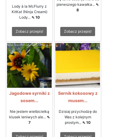
pierwszego kawałka...
⇖
Lody à la McFlurry z
8
KitKat (Ninja Creami)
Lody...
⇖ 10
Zobacz przepis!
Zobacz przepis!
Jagodowe syrniki z
Sernik kokosowy z
sosem...
musem...
Nie jestem wielbicielką
Dzisiaj przychodzę do
klusek leniwych ale...
⇖
Was z kolejnym
7
prostym...
⇖ 10
Zobacz przepis!
Zobacz przepis!