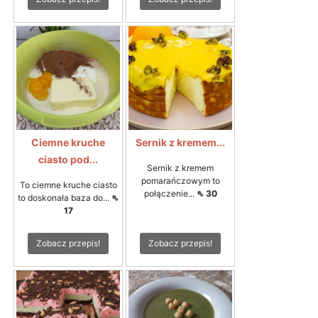
Ciemne kruche
Sernik z kremem...
ciasto pod...
Sernik z kremem
pomarańczowym to
To ciemne kruche ciasto
połączenie...
⇖ 30
to doskonała baza do...
⇖
17
Zobacz przepis!
Zobacz przepis!