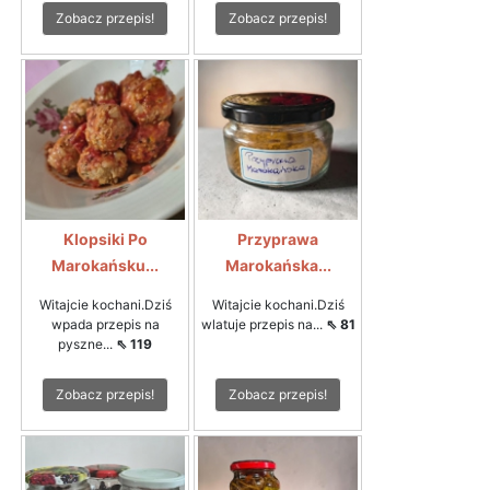
Zobacz przepis!
Zobacz przepis!
Klopsiki Po
Przyprawa
Marokańsku...
Marokańska...
Witajcie kochani.Dziś
Witajcie kochani.Dziś
wpada przepis na
wlatuje przepis na...
⇖ 81
pyszne...
⇖ 119
Zobacz przepis!
Zobacz przepis!