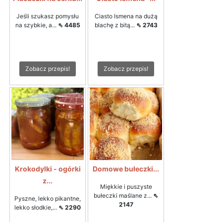
Jeśli szukasz pomysłu
Ciasto Ismena na dużą
na szybkie, a...
⇖ 4485
blachę z bitą...
⇖ 2743
Zobacz przepis!
Zobacz przepis!
Krokodylki - ogórki
Domowe bułeczki...
z...
Miękkie i puszyste
bułeczki maślane z...
⇖
Pyszne, lekko pikantne,
2147
lekko słodkie,...
⇖ 2290