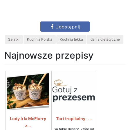
Udostępnij
Sałatki
Kuchnia Polska
Kuchnia lekka
dania dietetyczne
Najnowsze przepisy
Lody à la McFlurry
Tort tropikalny –...
z...
Są takie desery, które od