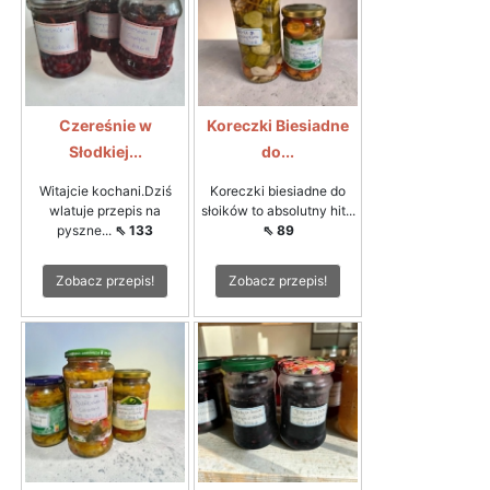
Czereśnie w
Koreczki Biesiadne
Słodkiej...
do...
Witajcie kochani.Dziś
Koreczki biesiadne do
wlatuje przepis na
słoików to absolutny hit...
pyszne...
⇖ 133
⇖ 89
Zobacz przepis!
Zobacz przepis!