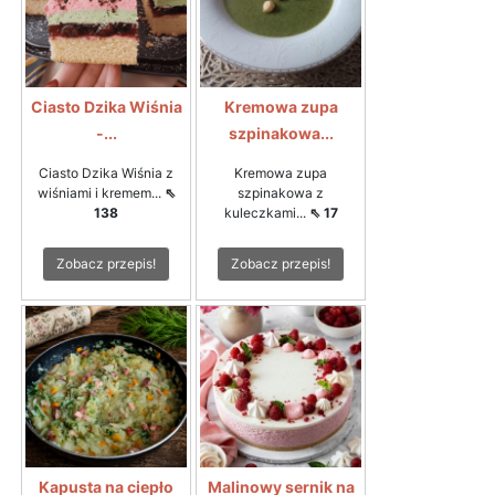
Ciasto Dzika Wiśnia
Kremowa zupa
-...
szpinakowa...
Ciasto Dzika Wiśnia z
Kremowa zupa
wiśniami i kremem...
⇖
szpinakowa z
138
kuleczkami...
⇖ 17
Zobacz przepis!
Zobacz przepis!
Kapusta na ciepło
Malinowy sernik na