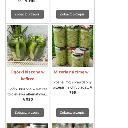
to...
⇖ 1106
Zobacz przepis!
Zobacz przepis!
Ogórki kiszone w
Mizeria na zimę w...
kefirze
Poznaj mój sprawdzony
przepis na chrupiącą...
⇖
Ogórki kiszone w kefirze
795
to ciekawa alternatywa...
⇖ 920
Zobacz przepis!
Zobacz przepis!