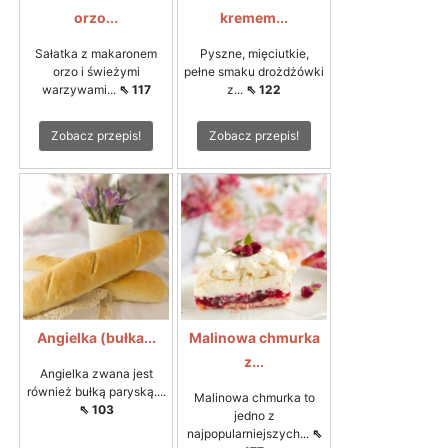
orzo...
kremem...
Sałatka z makaronem
Pyszne, mięciutkie,
orzo i świeżymi
pełne smaku drożdżówki
warzywami...
⇖ 117
z...
⇖ 122
Zobacz przepis!
Zobacz przepis!
Angielka (bułka...
Malinowa chmurka
z...
Angielka zwana jest
również bułką paryską....
Malinowa chmurka to
⇖ 103
jedno z
najpopularniejszych...
⇖