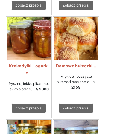
Zobacz przepis!
Zobacz przepis!
Krokodylki - ogórki
Domowe bułeczki...
z...
Miękkie i puszyste
bułeczki maślane z...
⇖
Pyszne, lekko pikantne,
2159
lekko słodkie,...
⇖ 2300
Zobacz przepis!
Zobacz przepis!