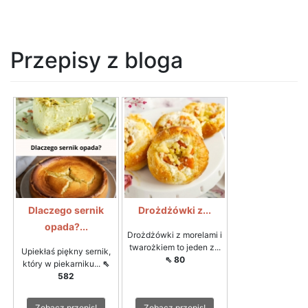
Przepisy z bloga
Dlaczego sernik
Drożdżówki z...
opada?...
Drożdżówki z morelami i
twarożkiem to jeden z...
Upiekłaś piękny sernik,
⇖ 80
który w piekarniku...
⇖
582
Zobacz przepis!
Zobacz przepis!