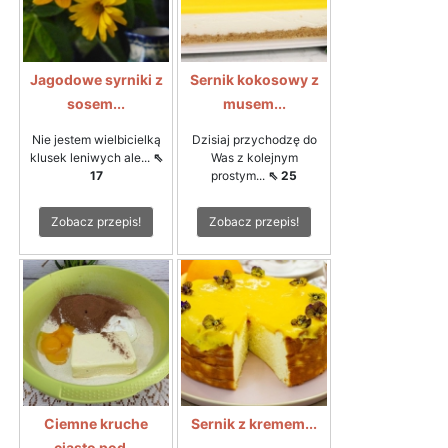
Jagodowe syrniki z
Sernik kokosowy z
sosem...
musem...
Nie jestem wielbicielką
Dzisiaj przychodzę do
klusek leniwych ale...
⇖
Was z kolejnym
17
prostym...
⇖ 25
Zobacz przepis!
Zobacz przepis!
Ciemne kruche
Sernik z kremem...
ciasto pod...