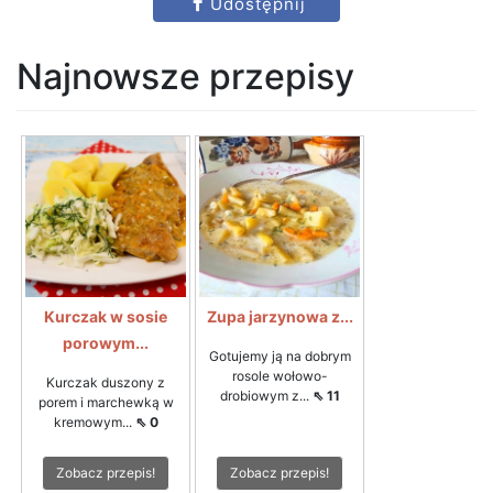
Udostępnij
Najnowsze przepisy
Kurczak w sosie
Zupa jarzynowa z...
porowym...
Gotujemy ją na dobrym
rosole wołowo-
Kurczak duszony z
drobiowym z...
⇖ 11
porem i marchewką w
kremowym...
⇖ 0
Zobacz przepis!
Zobacz przepis!