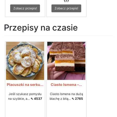
177
Zobacz przepis!
Zobacz przepis!
Przepisy na czasie
Placuszki na serku...
Ciasto Ismena –...
Jeśli szukasz pomysłu
Ciasto Ismena na dużą
na szybkie, a...
⇖ 4537
blachę z bitą...
⇖ 2765