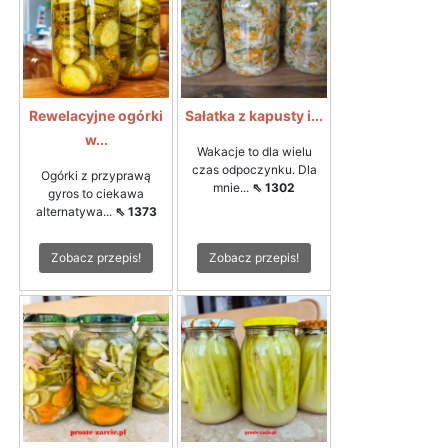
Rewelacyjne ogórki
Sałatka z kapusty i...
w...
Wakacje to dla wielu
czas odpoczynku. Dla
Ogórki z przyprawą
mnie...
⇖ 1302
gyros to ciekawa
alternatywa...
⇖ 1373
Zobacz przepis!
Zobacz przepis!