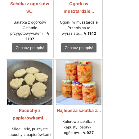
Sałatka z ogórków
Ogórki w
w...
musztardzie...
Sałatka z ogórków
Ogórki w musztardzie
Ostatnio
Przepis na te
przygotowywałem...
⇖
wyraziste,...
⇖ 1142
1197
Zobacz przepis!
Zobacz przepis!
Racuchy z
Najlepsza sałatka z...
papierówkami...
Kolorowa sałatka z
kapusty, papryki i
Mięciutkie, puszyste
ogórków...
⇖ 927
racuchy z papierówkami