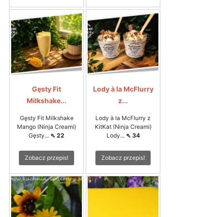
Gęsty Fit
Lody à la McFlurry
Milkshake...
z...
Gęsty Fit Milkshake
Lody à la McFlurry z
Mango (Ninja Creami)
KitKat (Ninja Creami)
Gęsty...
⇖ 22
Lody...
⇖ 34
Zobacz przepis!
Zobacz przepis!