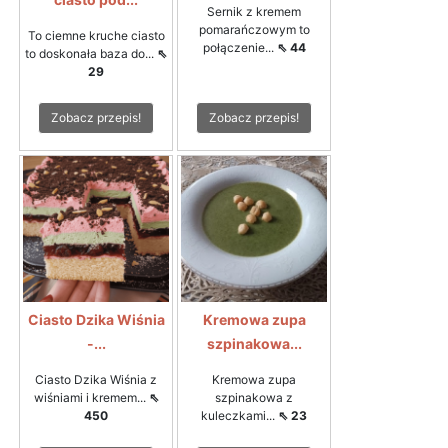
Sernik z kremem
pomarańczowym to
To ciemne kruche ciasto
połączenie...
⇖ 44
to doskonała baza do...
⇖
29
Zobacz przepis!
Zobacz przepis!
Ciasto Dzika Wiśnia
Kremowa zupa
-...
szpinakowa...
Ciasto Dzika Wiśnia z
Kremowa zupa
wiśniami i kremem...
⇖
szpinakowa z
450
kuleczkami...
⇖ 23