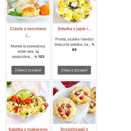
Ciasto z morelami
Sałatka z jajek i...
i...
Prosta, szybka i bardzo
smaczna sałatka, na...
⇖
Morele to prawdziwy
88
smak lata, są
słodziutkie,...
⇖ 103
Zobacz przepis!
Zobacz przepis!
Sałatka z makaronu
Drożdżówki z