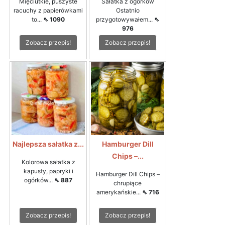
Mięciutkie, puszyste
Sałatka z ogórków
racuchy z papierówkami
Ostatnio
to...
⇖ 1090
przygotowywałem...
⇖
976
Zobacz przepis!
Zobacz przepis!
Najlepsza sałatka z...
Hamburger Dill
Chips –...
Kolorowa sałatka z
kapusty, papryki i
Hamburger Dill Chips –
ogórków...
⇖ 887
chrupiące
amerykańskie...
⇖ 716
Zobacz przepis!
Zobacz przepis!