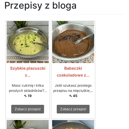
Przepisy z bloga
Szybkie placuszki
Babeczki
z...
czekoladowe z...
Masz cukinię i kilka
Jeśli szukasz prostego
prostych składników?...
przepisu na mięciutkie,...
⇖ 19
⇖ 45
Zobacz przepis!
Zobacz przepis!