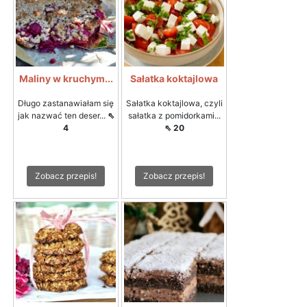
Maliny w kruchym...
Sałatka koktajlowa
Długo zastanawiałam się
Sałatka koktajlowa, czyli
jak nazwać ten deser...
⇖
sałatka z pomidorkami...
4
⇖ 20
Zobacz przepis!
Zobacz przepis!