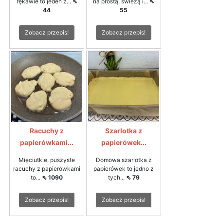
rękawie to jeden z...
⇖
na prostą, świeżą i...
⇖
44
55
Zobacz przepis!
Zobacz przepis!
Racuchy z
Szarlotka z
papierówkami...
papierówek...
Mięciutkie, puszyste
Domowa szarlotka z
racuchy z papierówkami
papierówek to jedno z
to...
⇖ 1090
tych...
⇖ 79
Zobacz przepis!
Zobacz przepis!