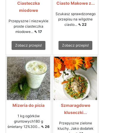
Ciasteczka
Ciasto Makowe z...
miodowe
Szukasz sprawdzonego
przepisu na wilgotne
Przepyszne i niezwykle
ciasto...
⇖ 22
proste ciasteczka
miodowe...
⇖ 17
Zobacz przepis!
Zobacz przepis!
Mizeria do picia
Szmaragdowe
kluseczki...
1 kg ogórków
gruntowych180 g
Przepyszne zielone
śmietany 12%300...
⇖ 26
kluchy. Jako dodatek