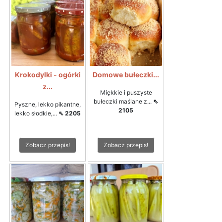
Krokodylki - ogórki
Domowe bułeczki...
z...
Miękkie i puszyste
bułeczki maślane z...
⇖
Pyszne, lekko pikantne,
2105
lekko słodkie,...
⇖ 2205
Zobacz przepis!
Zobacz przepis!