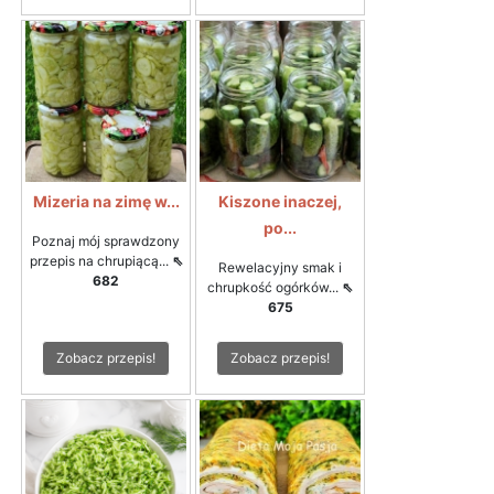
Mizeria na zimę w...
Kiszone inaczej,
po...
Poznaj mój sprawdzony
przepis na chrupiącą...
⇖
Rewelacyjny smak i
682
chrupkość ogórków...
⇖
675
Zobacz przepis!
Zobacz przepis!