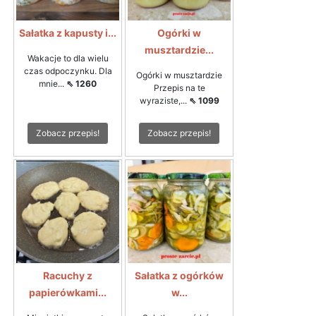
Sałatka z kapusty i...
Ogórki w
musztardzie...
Wakacje to dla wielu
czas odpoczynku. Dla
Ogórki w musztardzie
mnie...
⇖ 1260
Przepis na te
wyraziste,...
⇖ 1099
Zobacz przepis!
Zobacz przepis!
Racuchy z
Sałatka z ogórków
papierówkami...
w...