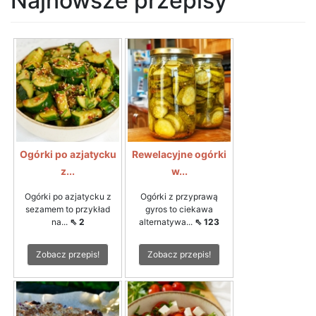
Najnowsze przepisy
Ogórki po azjatycku
Rewelacyjne ogórki
z...
w...
Ogórki po azjatycku z
Ogórki z przyprawą
sezamem to przykład
gyros to ciekawa
na...
⇖ 2
alternatywa...
⇖ 123
Zobacz przepis!
Zobacz przepis!