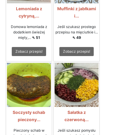
Lemoniada z
Muffinki z jabłkami
cytryną,...
i...
Domowa lemoniada z
Jeśli szukasz prostego
dodatkiem świeżej
przepisu na mięciutkie i...
mięty,...
⇖ 51
⇖ 49
Zobacz przepis!
Zobacz przepis!
Soczysty schab
Sałatka z
pieczony...
czerwoną...
Pieczony schab w
Jeśli szukasz pomysłu