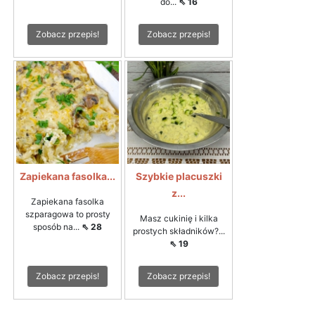
do...
⇖ 16
Zobacz przepis!
Zobacz przepis!
Zapiekana fasolka...
Szybkie placuszki
z...
Zapiekana fasolka
szparagowa to prosty
Masz cukinię i kilka
sposób na...
⇖ 28
prostych składników?...
⇖ 19
Zobacz przepis!
Zobacz przepis!