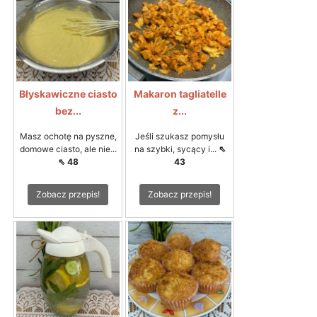
Błyskawiczne ciasto
Makaron tagliatelle
bez...
z...
Masz ochotę na pyszne,
Jeśli szukasz pomysłu
domowe ciasto, ale nie...
na szybki, sycący i...
⇖
⇖ 48
43
Zobacz przepis!
Zobacz przepis!