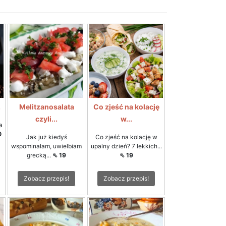
.
Melitzanosalata
Co zjeść na kolację
czyli...
w...
a
0
Jak już kiedyś
Co zjeść na kolację w
wspominałam, uwielbiam
upalny dzień? 7 lekkich...
grecką...
⇖ 19
⇖ 19
Zobacz przepis!
Zobacz przepis!