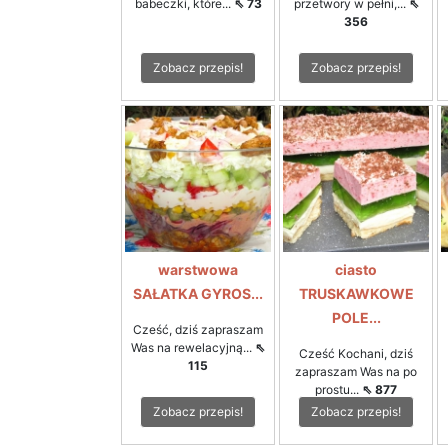
babeczki, które...
⇖ 73
przetwory w pełni,...
⇖
356
Zobacz przepis!
Zobacz przepis!
warstwowa
ciasto
SAŁATKA GYROS...
TRUSKAWKOWE
POLE...
Cześć, dziś zapraszam
Was na rewelacyjną...
⇖
Cześć Kochani, dziś
115
zapraszam Was na po
prostu...
⇖ 877
Zobacz przepis!
Zobacz przepis!