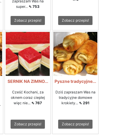
.
zapraszam Was na
super...
⇖ 753
Zobacz przepis!
Zobacz przepis!
SERNIK NA ZIMNO...
Pyszne tradycyjne...
Cześć Kochani, za
Dziś zapraszam Was na
oknem coraz cieplej
tradycyjne domowe
więc nie...
⇖ 767
krokiety...
⇖ 291
⇖
Zobacz przepis!
Zobacz przepis!