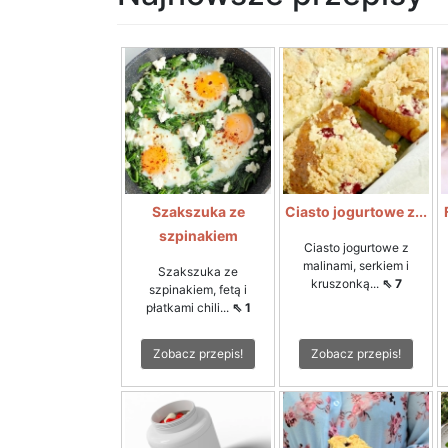
Szakszuka ze
Ciasto jogurtowe z...
szpinakiem
Ciasto jogurtowe z
malinami, serkiem i
Szakszuka ze
kruszonką...
⇖ 7
szpinakiem, fetą i
płatkami chili...
⇖ 1
Zobacz przepis!
Zobacz przepis!