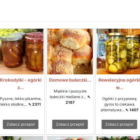
Krokodylki - ogórki
Domowe bułeczki...
Rewelacyjne ogórk
z...
w...
Miękkie i puszyste
bułeczki maślane z...
⇖
Pyszne, lekko pikantne,
Ogórki z przyprawą
2167
lekko słodkie,...
⇖ 2311
gyros to ciekawa
alternatywa...
⇖ 1407
Zobacz przepis!
Zobacz przepis!
Zobacz przepis!