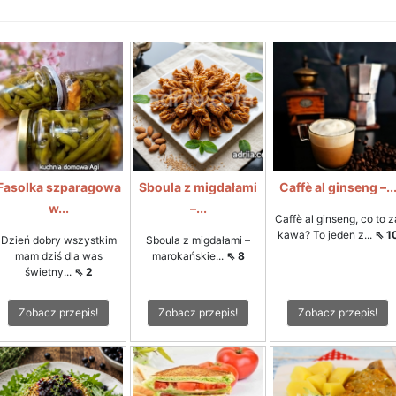
Fasolka szparagowa
Sboula z migdałami
Caffè al ginseng –..
w...
–...
Caffè al ginseng, co to z
kawa? To jeden z...
⇖ 1
Dzień dobry wszystkim
Sboula z migdałami –
mam dziś dla was
marokańskie...
⇖ 8
świetny...
⇖ 2
Zobacz przepis!
Zobacz przepis!
Zobacz przepis!