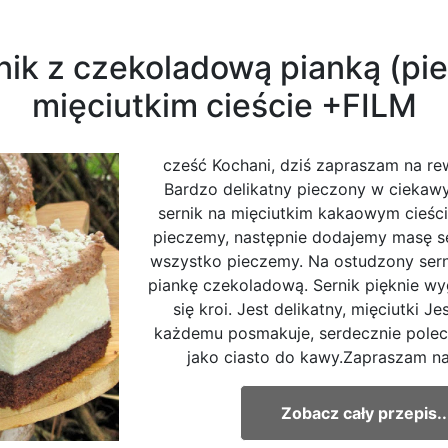
rnik z czekoladową pianką (p
mięciutkim cieście +FILM
cześć Kochani, dziś zapraszam na rew
Bardzo delikatny pieczony w ciekawy
sernik na mięciutkim kakaowym cieści
pieczemy, następnie dodajemy masę s
wszystko pieczemy. Na ostudzony ser
piankę czekoladową. Sernik pięknie wy
się kroi. Jest delikatny, mięciutki 
każdemu posmakuje, serdecznie polec
jako ciasto do kawy.Zapraszam na f
Zobacz cały przepis..