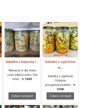
i
Sałatka z kapusty i...
Sałatka z ogórków
w...
Wakacje to dla wielu
czas odpoczynku. Dla
Sałatka z ogórków
mnie...
⇖ 1305
Ostatnio
przygotowywałem...
⇖
1208
Zobacz przepis!
Zobacz przepis!