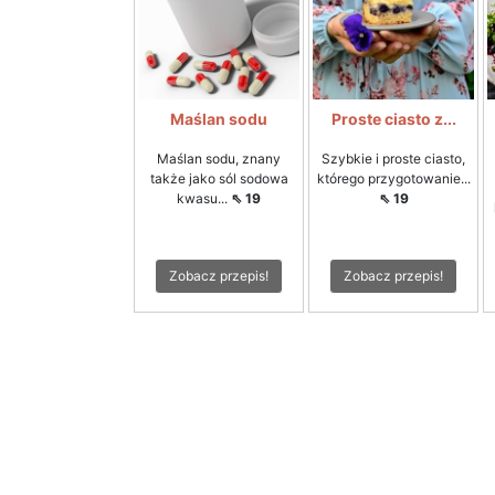
Maślan sodu
Proste ciasto z...
Maślan sodu, znany
Szybkie i proste ciasto,
także jako sól sodowa
którego przygotowanie...
kwasu...
⇖ 19
⇖ 19
Zobacz przepis!
Zobacz przepis!