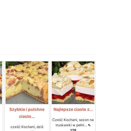
Szybkie i pulchne
Najlepsze ciasto z...
ciasto...
Cześć Kochani, sezon na
truskawki w pełni...
⇖
cześć Kochani, dziś
178