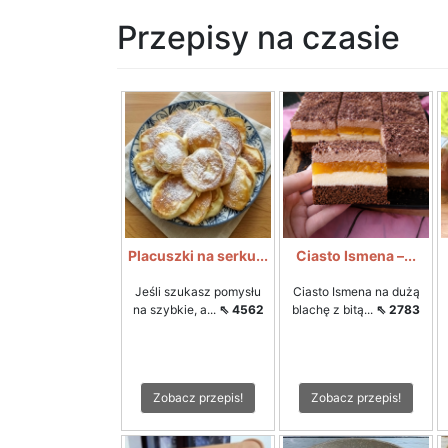
Przepisy na czasie
Placuszki na serku...
Ciasto Ismena –...
Jeśli szukasz pomysłu
Ciasto Ismena na dużą
na szybkie, a...
⇖ 4562
blachę z bitą...
⇖ 2783
Zobacz przepis!
Zobacz przepis!