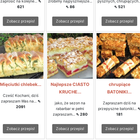
zaprosić na kolejne...
⇖
zrobimy najpyszniejsze...
pysznych, chrupiących..
621
⇖ 86
⇖ 521
Zobacz przepis!
Zobacz przepis!
Zobacz przepis!
Mięciutki chlebek...
Najlepsze CIASTO
chrupiące
KRUCHE...
BATONIKI...
Cześć Kochani, dziś
zapraszam Was na...
⇖
jako, że sezon na
Zapraszam dziś na
2091
rabarbar w pełni
przepyszne batoniki...
zapraszam...
⇖ 280
181
Zobacz przepis!
Zobacz przepis!
Zobacz przepis!