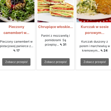
Pieczony
Chrupiące włoskie...
Kurczak w sosie
camembert w...
porowym...
Panini z mozzarellą i
pomidorami Są
Pieczony camembert w
Kurczak duszony z
przepisy...
⇖ 31
pistacjowej panierce z...
porem i marchewką w
⇖ 17
kremowym...
⇖ 24
Zobacz przepis!
Zobacz przepis!
Zobacz przepis!