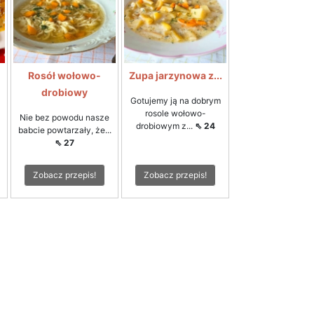
Rosół wołowo-
Zupa jarzynowa z...
drobiowy
Gotujemy ją na dobrym
rosole wołowo-
Nie bez powodu nasze
drobiowym z...
⇖ 24
babcie powtarzały, że...
⇖ 27
Zobacz przepis!
Zobacz przepis!