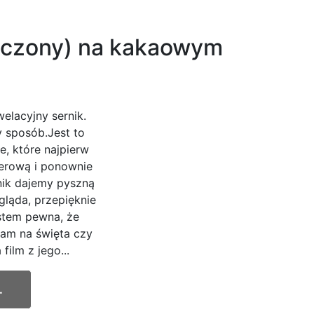
ieczony) na kakaowym
elacyjny sernik.
 sposób.Jest to
e, które najpierw
erową i ponownie
nik dajemy pyszną
gląda, przepięknie
Jestem pewna, że
am na święta czy
ilm z jego...
.