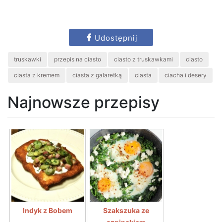
Udostępnij
truskawki
przepis na ciasto
ciasto z truskawkami
ciasto
ciasta z kremem
ciasta z galaretką
ciasta
ciacha i desery
Najnowsze przepisy
Indyk z Bobem
Szakszuka ze