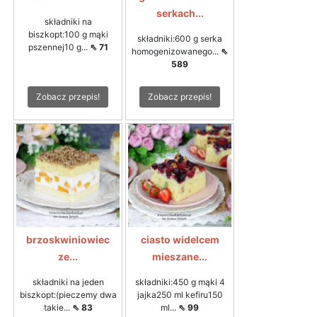
serkach...
składniki na
biszkopt:100 g mąki
składniki:600 g serka
pszennej10 g...
⇖ 71
homogenizowanego...
⇖
589
Zobacz przepis!
Zobacz przepis!
brzoskwiniowiec
ciasto widelcem
ze...
mieszane...
składniki na jeden
składniki:450 g mąki 4
biszkopt:(pieczemy dwa
jajka250 ml kefiru150
takie...
⇖ 83
ml...
⇖ 99