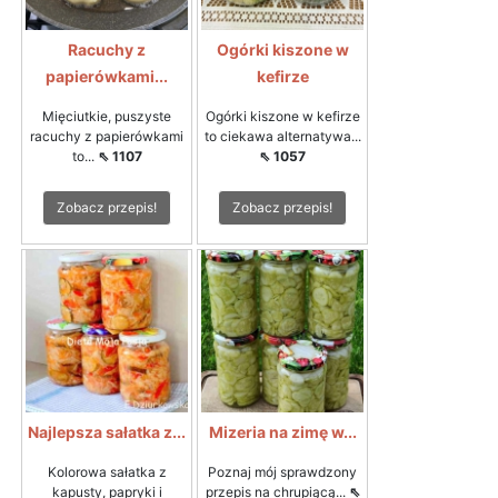
Racuchy z
Ogórki kiszone w
papierówkami...
kefirze
Mięciutkie, puszyste
Ogórki kiszone w kefirze
racuchy z papierówkami
to ciekawa alternatywa...
to...
⇖ 1107
⇖ 1057
Zobacz przepis!
Zobacz przepis!
Najlepsza sałatka z...
Mizeria na zimę w...
Kolorowa sałatka z
Poznaj mój sprawdzony
kapusty, papryki i
przepis na chrupiącą...
⇖