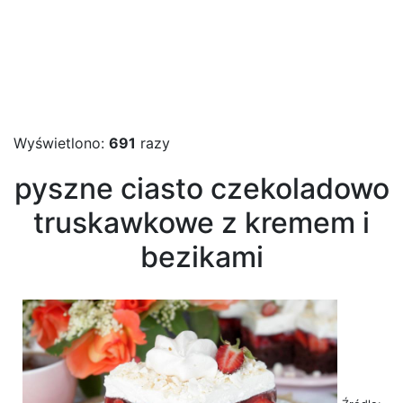
Wyświetlono:
691
razy
pyszne ciasto czekoladowo
truskawkowe z kremem i
bezikami