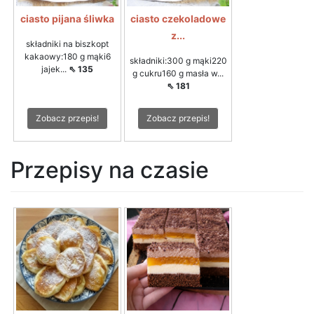
ciasto pijana śliwka
ciasto czekoladowe
z...
składniki na biszkopt
kakaowy:180 g mąki6
składniki:300 g mąki220
jajek...
⇖ 135
g cukru160 g masła w...
⇖ 181
Zobacz przepis!
Zobacz przepis!
Przepisy na czasie