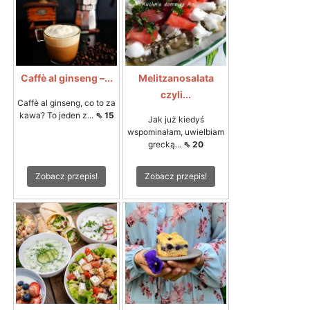
Caffè al ginseng –...
Melitzanosalata
czyli...
Caffè al ginseng, co to za
kawa? To jeden z...
⇖ 15
Jak już kiedyś
wspominałam, uwielbiam
grecką...
⇖ 20
Zobacz przepis!
Zobacz przepis!