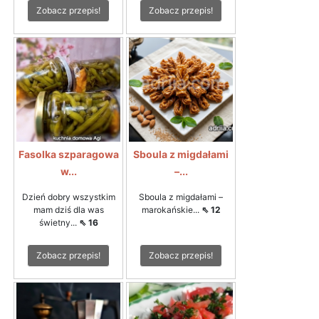
Zobacz przepis!
Zobacz przepis!
Fasolka szparagowa
Sboula z migdałami
w...
–...
Dzień dobry wszystkim
Sboula z migdałami –
mam dziś dla was
marokańskie...
⇖ 12
świetny...
⇖ 16
Zobacz przepis!
Zobacz przepis!