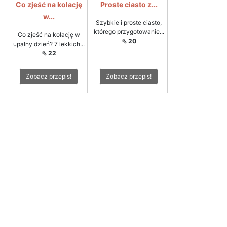
Co zjeść na kolację
Proste ciasto z...
w...
Szybkie i proste ciasto,
którego przygotowanie...
Co zjeść na kolację w
⇖ 20
upalny dzień? 7 lekkich...
⇖ 22
Zobacz przepis!
Zobacz przepis!