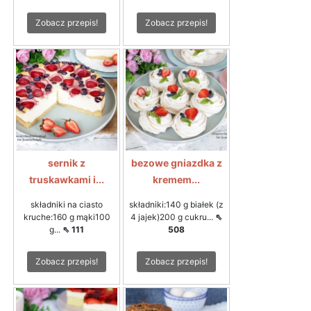
Zobacz przepis!
Zobacz przepis!
sernik z
bezowe gniazdka z
truskawkami i...
kremem...
składniki na ciasto
składniki:140 g białek (z
kruche:160 g mąki100
4 jajek)200 g cukru...
⇖
g...
⇖ 111
508
Zobacz przepis!
Zobacz przepis!