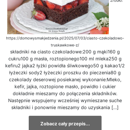
Źródło:
https://domowysmakjedzenia.pl/2025/07/03/ciasto-czekoladowo-
truskawkowe-z/
składniki na ciasto czekoladowe:200 g mąki160 g
cukru100 g masła, roztopionego100 ml mleka250 g
kefiru2 jajka2 łyżki powidła śliwkowego50 g kakao1/2
łyżeczki sody2 łyżeczki proszku do pieczenia80 g
czekolady deserowej posiekanej wykonanie:Mleko,
kefir, jajka, roztopione masło, powidło i cukier
dokładnie mieszamy do połączenia składników.
Następnie wsypujemy wcześniej wymieszane suche
składniki i ponownie mieszamy do uzyskania […]
Zobacz cały przepis...