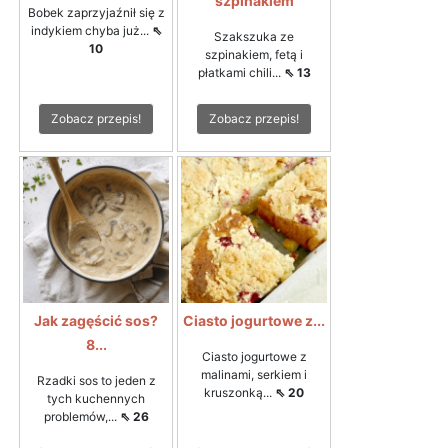
szpinakiem
Bobek zaprzyjaźnił się z
indykiem chyba już...
⇖
Szakszuka ze
10
szpinakiem, fetą i
płatkami chili...
⇖ 13
Zobacz przepis!
Zobacz przepis!
Jak zagęścić sos?
Ciasto jogurtowe z...
8...
Ciasto jogurtowe z
malinami, serkiem i
Rzadki sos to jeden z
kruszonką...
⇖ 20
tych kuchennych
problemów,...
⇖ 26