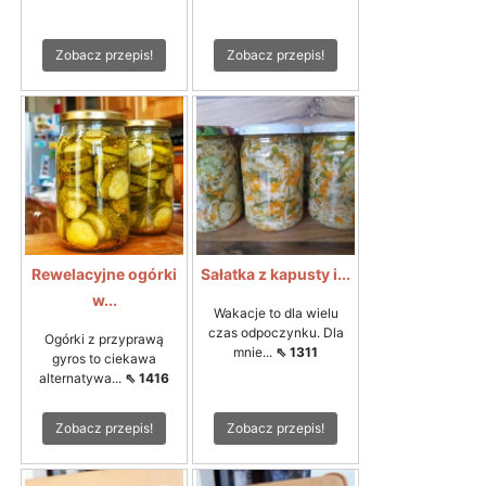
Zobacz przepis!
Zobacz przepis!
Rewelacyjne ogórki
Sałatka z kapusty i...
w...
Wakacje to dla wielu
czas odpoczynku. Dla
Ogórki z przyprawą
mnie...
⇖ 1311
gyros to ciekawa
alternatywa...
⇖ 1416
Zobacz przepis!
Zobacz przepis!