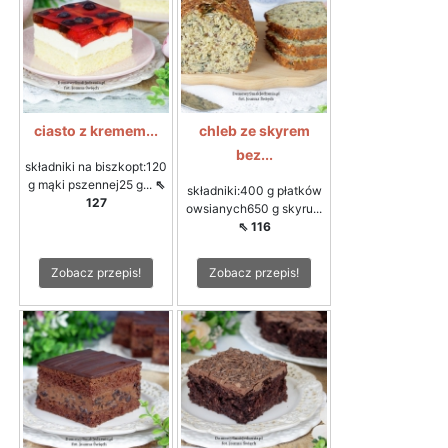
ciasto z kremem...
chleb ze skyrem
bez...
składniki na biszkopt:120
g mąki pszennej25 g...
⇖
składniki:400 g płatków
127
owsianych650 g skyru...
⇖ 116
Zobacz przepis!
Zobacz przepis!