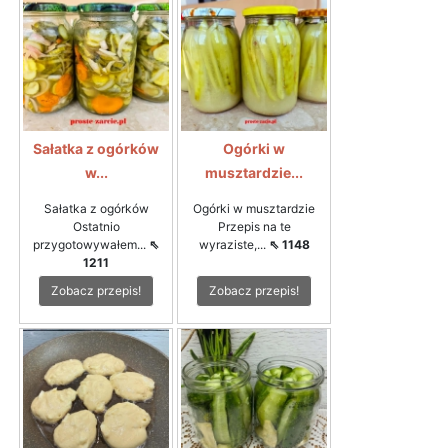
Sałatka z ogórków
Ogórki w
w...
musztardzie...
Sałatka z ogórków
Ogórki w musztardzie
Ostatnio
Przepis na te
przygotowywałem...
⇖
wyraziste,...
⇖ 1148
1211
Zobacz przepis!
Zobacz przepis!