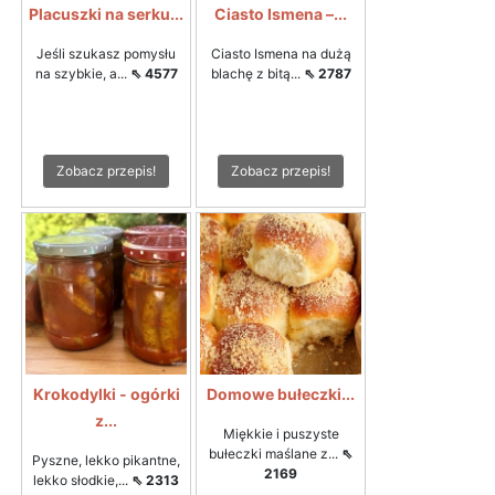
Placuszki na serku...
Ciasto Ismena –...
Jeśli szukasz pomysłu
Ciasto Ismena na dużą
na szybkie, a...
⇖ 4577
blachę z bitą...
⇖ 2787
Zobacz przepis!
Zobacz przepis!
Krokodylki - ogórki
Domowe bułeczki...
z...
Miękkie i puszyste
bułeczki maślane z...
⇖
Pyszne, lekko pikantne,
2169
lekko słodkie,...
⇖ 2313