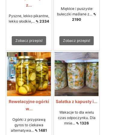
z...
Miękkie i puszyste
bułeczki maślane z...
⇖
Pyszne, lekko pikantne,
2190
lekko słodkie,...
⇖ 2334
Zobacz przepis!
Zobacz przepis!
Rewelacyjne ogórki
Sałatka z kapusty i...
w...
Wakacje to dla wielu
czas odpoczynku. Dla
Ogórki z przyprawą
mnie...
⇖ 1326
gyros to ciekawa
alternatywa...
⇖ 1481