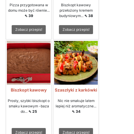
Pizza przygotowana w
Biszkopt kawowy
domu może być równie...
przełożony kremem
⇖ 39
budyniowym...
⇖ 38
Zobacz przepis!
Zobacz przepis!
Biszkopt kawowy
Szaszłyki z karkówki
Prosty, szybki biszkopt o
Nic nie smakuje latem
smaku kawowym -baza
lepiej niż aromatyczne...
do...
⇖ 25
⇖ 34
Zobacz przepis!
Zobacz przepis!