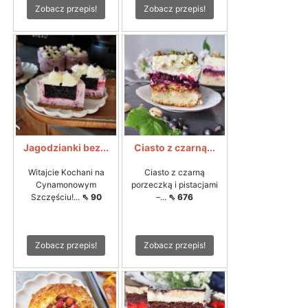
Zobacz przepis!
Zobacz przepis!
Jagodzianki bez...
Ciasto z czarną...
Witajcie Kochani na
Ciasto z czarną
Cynamonowym
porzeczką i pistacjami
Szczęściu!...
⇖ 90
–...
⇖ 676
Zobacz przepis!
Zobacz przepis!