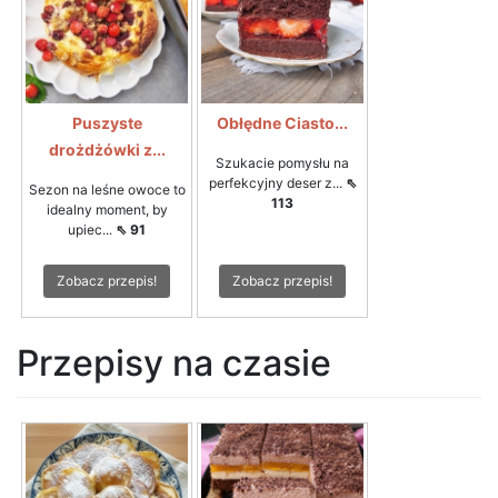
Puszyste
Obłędne Ciasto...
drożdżówki z...
Szukacie pomysłu na
perfekcyjny deser z...
⇖
Sezon na leśne owoce to
113
idealny moment, by
upiec...
⇖ 91
Zobacz przepis!
Zobacz przepis!
Przepisy na czasie