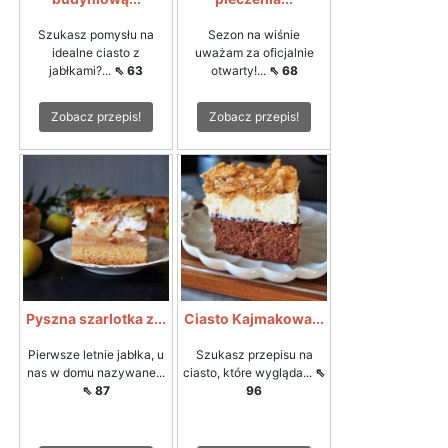
Szukasz pomysłu na
Sezon na wiśnie
idealne ciasto z
uważam za oficjalnie
jabłkami?...
⇖ 63
otwarty!...
⇖ 68
Zobacz przepis!
Zobacz przepis!
Pyszna szarlotka z...
Ciasto Kajmakowa...
Pierwsze letnie jabłka, u
Szukasz przepisu na
nas w domu nazywane...
ciasto, które wygląda...
⇖
⇖ 87
96