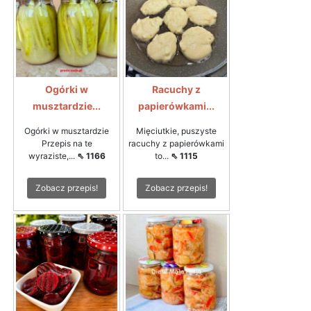
Ogórki w
Racuchy z
musztardzie...
papierówkami...
Ogórki w musztardzie
Mięciutkie, puszyste
Przepis na te
racuchy z papierówkami
wyraziste,...
⇖ 1166
to...
⇖ 1115
Zobacz przepis!
Zobacz przepis!