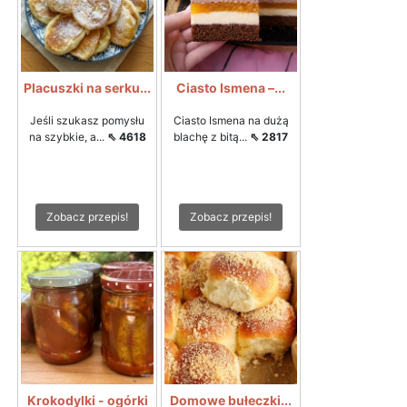
Placuszki na serku...
Ciasto Ismena –...
Jeśli szukasz pomysłu
Ciasto Ismena na dużą
na szybkie, a...
⇖ 4618
blachę z bitą...
⇖ 2817
Zobacz przepis!
Zobacz przepis!
Krokodylki - ogórki
Domowe bułeczki...