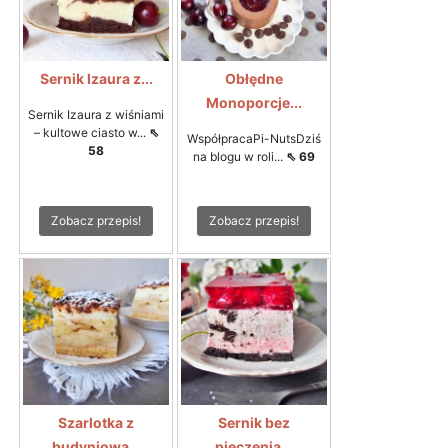
Sernik Izaura z...
Obłędne
Monoporcje...
Sernik Izaura z wiśniami
– kultowe ciasto w...
⇖
WspółpracaPi-NutsDziś
58
na blogu w roli...
⇖ 69
Zobacz przepis!
Zobacz przepis!
Szarlotka z
Sernik bez
budyniową...
pieczenia...