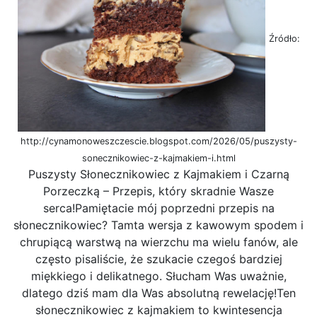
Źródło:
http://cynamonoweszczescie.blogspot.com/2026/05/puszysty-
sonecznikowiec-z-kajmakiem-i.html
Puszysty Słonecznikowiec z Kajmakiem i Czarną
Porzeczką – Przepis, który skradnie Wasze
serca!Pamiętacie mój poprzedni przepis na
słonecznikowiec? Tamta wersja z kawowym spodem i
chrupiącą warstwą na wierzchu ma wielu fanów, ale
często pisaliście, że szukacie czegoś bardziej
miękkiego i delikatnego. Słucham Was uważnie,
dlatego dziś mam dla Was absolutną rewelację!Ten
słonecznikowiec z kajmakiem to kwintesencja