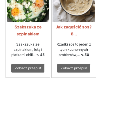
Szakszuka ze
Jak zagęścić sos?
szpinakiem
8...
Szakszuka ze
Rzadki sos to jeden z
szpinakiem, fetą i
tych kuchennych
płatkami chili...
⇖ 45
problemów,...
⇖ 50
Zobacz przepis!
Zobacz przepis!