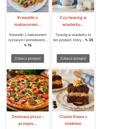
Krewetki z
Czy twaróg w
makaronem...
wiaderku...
Krewetki z makaronem
Twaróg w wiaderku to
ryżowym i pomidorami...
ten produkt, który...
⇖ 35
⇖ 15
Zobacz przepis!
Zobacz przepis!
Domowa pizza –
Ciasto Kawa z
przepis...
mlekiem