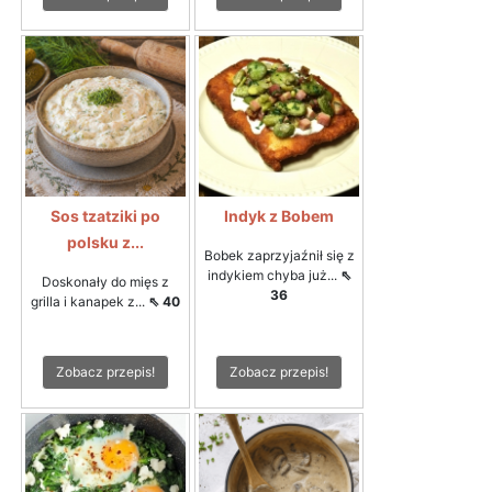
Sos tzatziki po
Indyk z Bobem
polsku z...
Bobek zaprzyjaźnił się z
indykiem chyba już...
⇖
Doskonały do mięs z
36
grilla i kanapek z...
⇖ 40
Zobacz przepis!
Zobacz przepis!