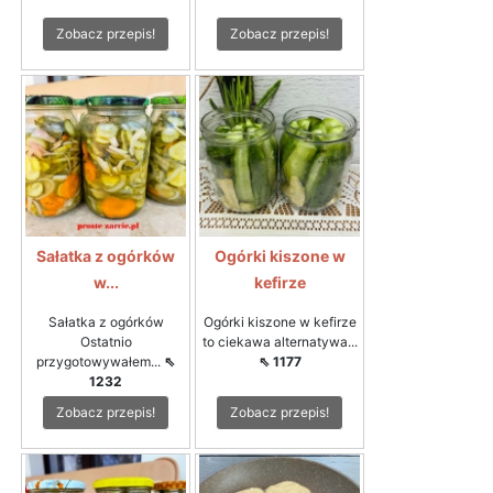
Zobacz przepis!
Zobacz przepis!
Sałatka z ogórków
Ogórki kiszone w
w...
kefirze
Sałatka z ogórków
Ogórki kiszone w kefirze
Ostatnio
to ciekawa alternatywa...
przygotowywałem...
⇖
⇖ 1177
1232
Zobacz przepis!
Zobacz przepis!