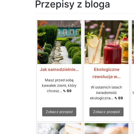
Przepisy z bloga
Jak samodzielnie...
Ekologiczne
rewolucje w...
Masz przed sobą
kawałek ziemi, który
W ostatnich latach
chcesz...
⇖ 69
świadomość
ekologiczna...
⇖ 69
Zobacz przepis!
Zobacz przepis!