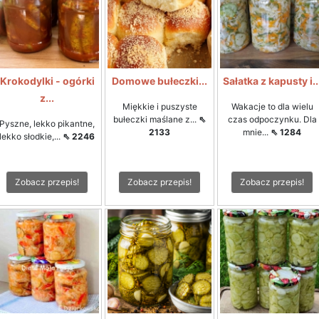
Krokodylki - ogórki
Domowe bułeczki...
Sałatka z kapusty i..
z...
Miękkie i puszyste
Wakacje to dla wielu
bułeczki maślane z...
⇖
czas odpoczynku. Dla
Pyszne, lekko pikantne,
2133
mnie...
⇖ 1284
lekko słodkie,...
⇖ 2246
Zobacz przepis!
Zobacz przepis!
Zobacz przepis!