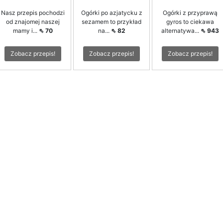
Nasz przepis pochodzi
Ogórki po azjatycku z
Ogórki z przyprawą
od znajomej naszej
sezamem to przykład
gyros to ciekawa
mamy i...
⇖ 70
na...
⇖ 82
alternatywa...
⇖ 943
Zobacz przepis!
Zobacz przepis!
Zobacz przepis!