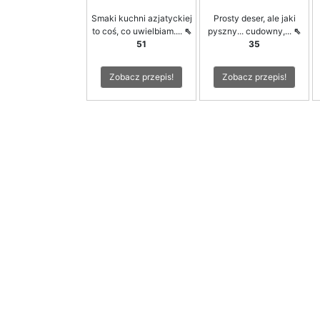
Smaki kuchni azjatyckiej
Prosty deser, ale jaki
to coś, co uwielbiam....
⇖
pyszny... cudowny,...
⇖
51
35
Zobacz przepis!
Zobacz przepis!