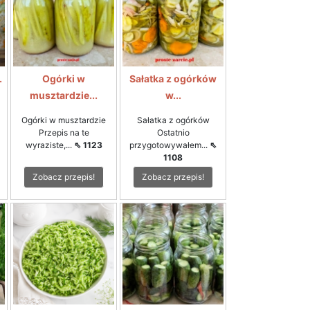
.
Ogórki w
Sałatka z ogórków
musztardzie...
w...
Ogórki w musztardzie
Sałatka z ogórków
Przepis na te
Ostatnio
wyraziste,...
⇖ 1123
przygotowywałem...
⇖
1108
Zobacz przepis!
Zobacz przepis!