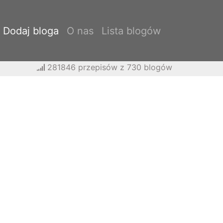
Dodaj bloga
O nas
Lista blogów
281846 przepisów z 730 blogów