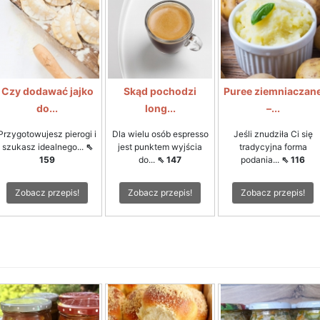
Czy dodawać jajko
Skąd pochodzi
Puree ziemniaczan
do...
long...
–...
Przygotowujesz pierogi i
Dla wielu osób espresso
Jeśli znudziła Ci się
szukasz idealnego...
⇖
jest punktem wyjścia
tradycyjna forma
159
do...
⇖ 147
podania...
⇖ 116
Zobacz przepis!
Zobacz przepis!
Zobacz przepis!