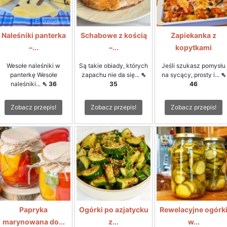
Naleśniki panterka
Schabowe z kością
Zapiekanka z
–...
–...
kopytkami
Wesołe naleśniki w
Są takie obiady, których
Jeśli szukasz pomysłu
panterkę Wesołe
zapachu nie da się...
⇖
na sycący, prosty i...
⇖
naleśniki...
⇖ 36
35
46
Zobacz przepis!
Zobacz przepis!
Zobacz przepis!
Papryka
Ogórki po azjatycku
Rewelacyjne ogórk
marynowana do...
z...
w...