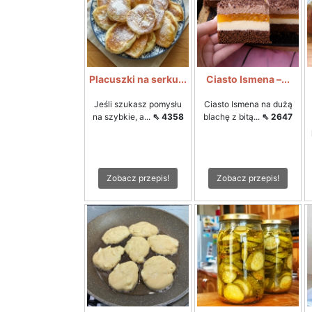
Placuszki na serku...
Ciasto Ismena –...
Jeśli szukasz pomysłu
Ciasto Ismena na dużą
na szybkie, a...
⇖ 4358
blachę z bitą...
⇖ 2647
Zobacz przepis!
Zobacz przepis!