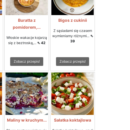
Buratta z
Bigos z cukinii
pomidorem,...
Z sąsiadami się czasem
wymieniamy różnymi...
⇖
Włoskie wakacje kojarzą
39
się z beztroską,...
⇖ 42
Zobacz przepis!
Zobacz przepis!
i
Maliny w kruchym...
Sałatka koktajlowa