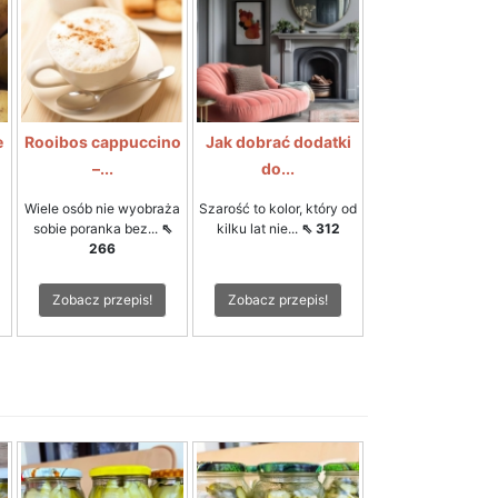
e
Rooibos cappuccino
Jak dobrać dodatki
–...
do...
Wiele osób nie wyobraża
Szarość to kolor, który od
sobie poranka bez...
⇖
kilku lat nie...
⇖ 312
266
Zobacz przepis!
Zobacz przepis!