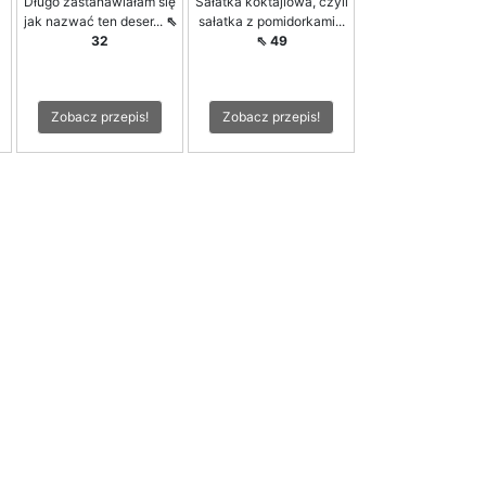
Długo zastanawiałam się
Sałatka koktajlowa, czyli
jak nazwać ten deser...
⇖
sałatka z pomidorkami...
32
⇖ 49
Zobacz przepis!
Zobacz przepis!