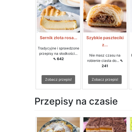
Sernik złota rosa...
Szybkie paszteciki
z...
Tradycyjne i sprawdzone
przepisy na słodkości...
Nie masz czasu na
⇖ 642
robienie ciasta do...
⇖
241
Zobacz przepis!
Zobacz przepis!
Przepisy na czasie