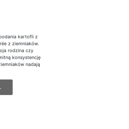
podania kartofli z
rée z ziemniaków.
oja rodzina czy
mitną konsystencję
 ziemniaków nadają
.