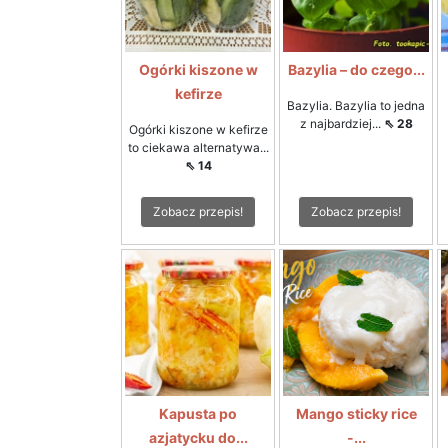
Ogórki kiszone w
Bazylia – do czego...
kefirze
Bazylia. Bazylia to jedna
z najbardziej...
⇖ 28
Ogórki kiszone w kefirze
to ciekawa alternatywa...
⇖ 14
Zobacz przepis!
Zobacz przepis!
Kapusta po
Mango sticky rice
azjatycku do...
-...