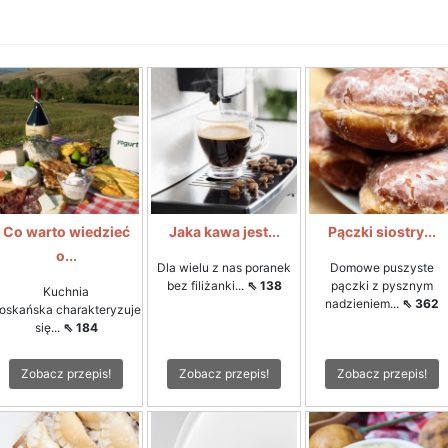
Co warto wiedzieć
Jaka kawa jest...
Pączki siostry...
o...
Dla wielu z nas poranek
Domowe puszyste
bez filiżanki...
⇖ 138
pączki z pysznym
Kuchnia
nadzieniem...
⇖ 362
toskańska charakteryzuje
się...
⇖ 184
Zobacz przepis!
Zobacz przepis!
Zobacz przepis!