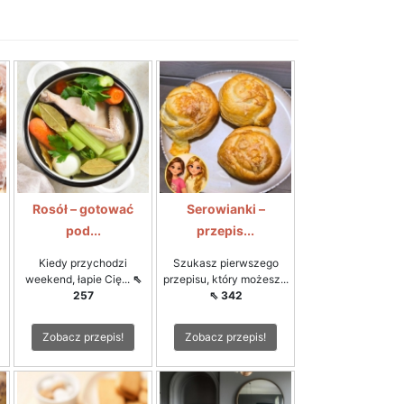
Rosół – gotować
Serowianki –
pod...
przepis...
Kiedy przychodzi
Szukasz pierwszego
weekend, łapie Cię...
⇖
przepisu, który możesz...
257
⇖ 342
Zobacz przepis!
Zobacz przepis!