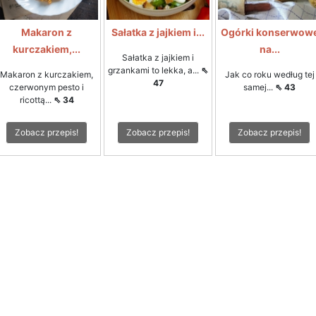
Makaron z
Sałatka z jajkiem i...
Ogórki konserwow
kurczakiem,...
na...
Sałatka z jajkiem i
grzankami to lekka, a...
⇖
Makaron z kurczakiem,
Jak co roku według tej
47
czerwonym pesto i
samej...
⇖ 43
ricottą...
⇖ 34
Zobacz przepis!
Zobacz przepis!
Zobacz przepis!