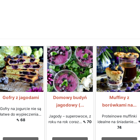
Gofry z jagodami
Domowy budyń
Muffiny z
jagodowy (...
borówkami na...
Gofry na jogurcie nie są
łatwe do wypieczenia...
Jagody – superowoce, z
Proteinowe muffinki
⇖ 68
roku na rok coraz...
⇖ 70
idealne na śniadanie....
74