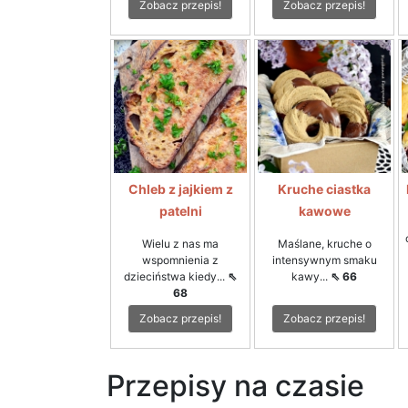
Zobacz przepis!
Zobacz przepis!
Chleb z jajkiem z
Kruche ciastka
patelni
kawowe
Wielu z nas ma
Maślane, kruche o
wspomnienia z
intensywnym smaku
dzieciństwa kiedy...
⇖
kawy...
⇖ 66
68
Zobacz przepis!
Zobacz przepis!
Przepisy na czasie