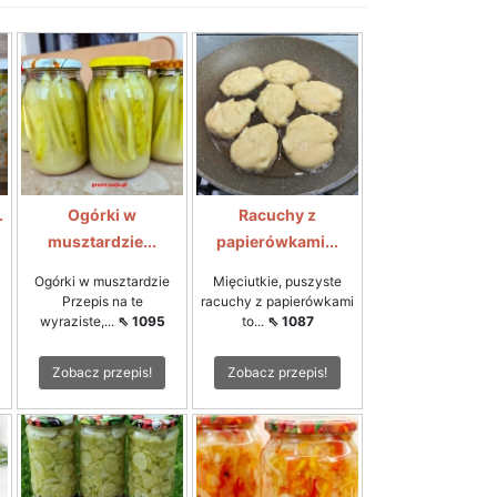
.
Ogórki w
Racuchy z
musztardzie...
papierówkami...
Ogórki w musztardzie
Mięciutkie, puszyste
Przepis na te
racuchy z papierówkami
wyraziste,...
⇖ 1095
to...
⇖ 1087
Zobacz przepis!
Zobacz przepis!