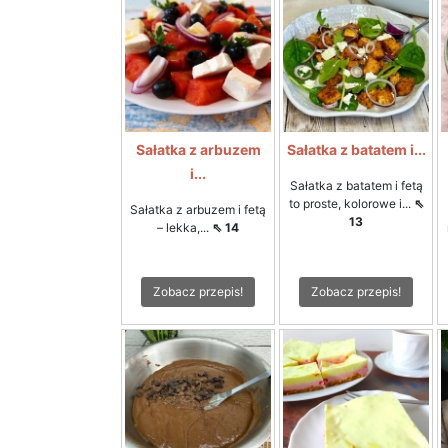
Sałatka z arbuzem
Sałatka z batatem i...
i...
Sałatka z batatem i fetą
to proste, kolorowe i...
⇖
Sałatka z arbuzem i fetą
13
– lekka,...
⇖ 14
Zobacz przepis!
Zobacz przepis!