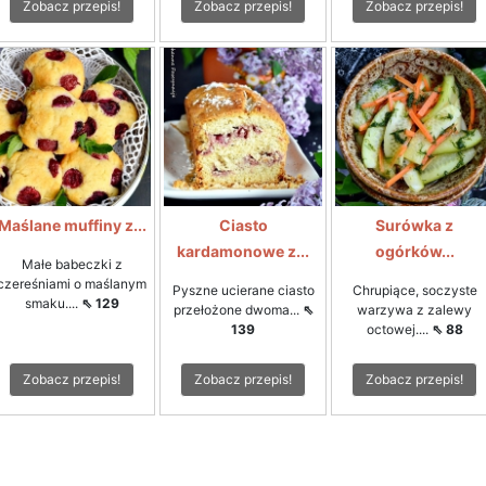
Zobacz przepis!
Zobacz przepis!
Zobacz przepis!
Maślane muffiny z...
Ciasto
Surówka z
kardamonowe z...
ogórków...
Małe babeczki z
czereśniami o maślanym
Pyszne ucierane ciasto
Chrupiące, soczyste
smaku....
⇖ 129
przełożone dwoma...
⇖
warzywa z zalewy
139
octowej....
⇖ 88
Zobacz przepis!
Zobacz przepis!
Zobacz przepis!