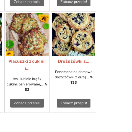
Zobacz przepis!
Zobacz przepis!
Placuszki z cukinii
Drożdżówki z...
i...
Fenomenalne domowe
drożdżówki z dużą...
⇖
Jeśli lubicie krążki
133
cukinii panierowane,...
⇖
82
Zobacz przepis!
Zobacz przepis!