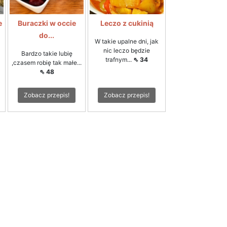
e
Buraczki w occie
Leczo z cukinią
do...
W takie upalne dni, jak
nic leczo będzie
Bardzo takie lubię
trafnym...
⇖ 34
,czasem robię tak małe...
⇖ 48
Zobacz przepis!
Zobacz przepis!