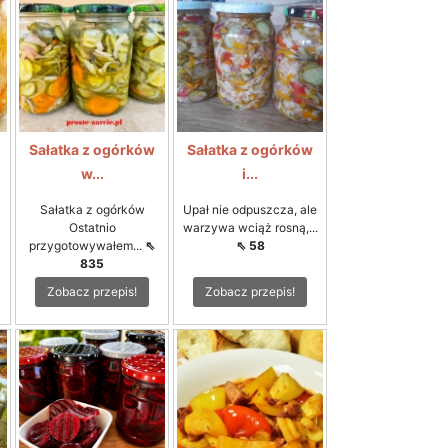
Sałatka z ogórków
Sałatka z ogórków
w...
i...
Sałatka z ogórków
Upał nie odpuszcza, ale
Ostatnio
warzywa wciąż rosną,...
przygotowywałem...
⇖
⇖ 58
835
Zobacz przepis!
Zobacz przepis!