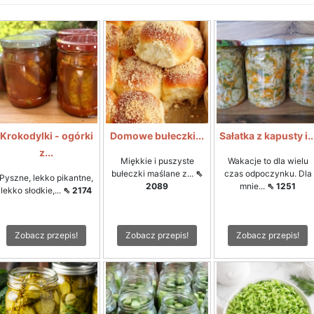
Krokodylki - ogórki
Domowe bułeczki...
Sałatka z kapusty i..
z...
Miękkie i puszyste
Wakacje to dla wielu
bułeczki maślane z...
⇖
czas odpoczynku. Dla
Pyszne, lekko pikantne,
2089
mnie...
⇖ 1251
lekko słodkie,...
⇖ 2174
Zobacz przepis!
Zobacz przepis!
Zobacz przepis!