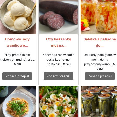
Domowe lody
Czy kaszankę
Sałatka z patisona
waniliowe...
można...
do...
Niby proste (a dla
Kaszanka ma w sobie
Od kiedy pamiętam, w
niektórych nudne), ale...
coś z kuchennej
moim domu
⇖ 16
nostalgii:...
⇖ 26
przygotowywano...
⇖
202
Zobacz przepis!
Zobacz przepis!
Zobacz przepis!