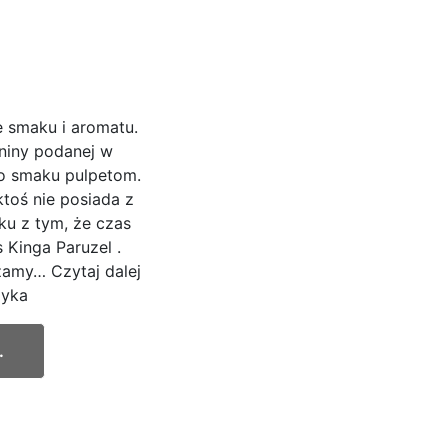
 smaku i aromatu.
niny podanej w
o smaku pulpetom.
 ktoś nie posiada z
u z tym, że czas
 Kinga Paruzel .
czamy… Czytaj dalej
dyka
.