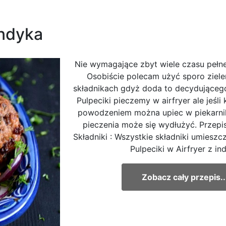
indyka
Nie wymagające zbyt wiele czasu pełne
Osobiście polecam użyć sporo ziele
składnikach gdyż doda to decydująceg
Pulpeciki pieczemy w airfryer ale jeśli
powodzeniem można upiec w piekarnik
pieczenia może się wydłużyć. Przepis
Składniki : Wszystkie składniki umiesz
Pulpeciki w Airfryer z in
Zobacz cały przepis..