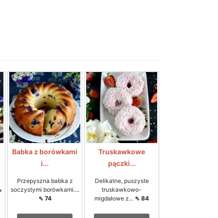
Babka z borówkami
Truskawkowe
i...
pączki...
Przepyszna babka z
Delikatne, puszyste
⇖
soczystymi borówkami....
truskawkowo-
⇖ 74
migdałowe z...
⇖ 84