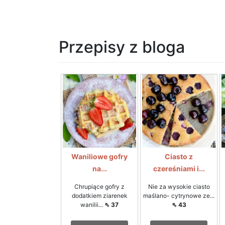
Przepisy z bloga
Waniliowe gofry
Ciasto z
na...
czereśniami i...
Chrupiące gofry z
Nie za wysokie ciasto
dodatkiem ziarenek
maślano- cytrynowe ze...
wanilii...
⇖ 37
⇖ 43