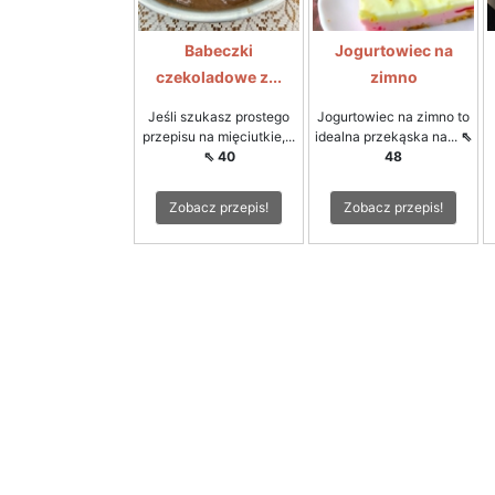
Babeczki
Jogurtowiec na
czekoladowe z...
zimno
Jeśli szukasz prostego
Jogurtowiec na zimno to
przepisu na mięciutkie,...
idealna przekąska na...
⇖
⇖ 40
48
Zobacz przepis!
Zobacz przepis!