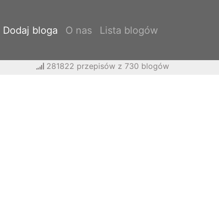
Dodaj bloga
O nas
Lista blogów
281822 przepisów z 730 blogów