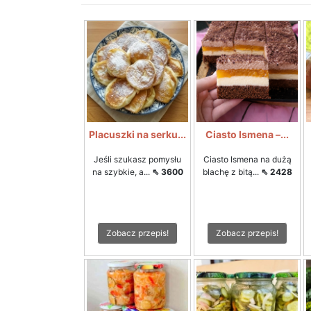
Placuszki na serku...
Ciasto Ismena –...
Jeśli szukasz pomysłu
Ciasto Ismena na dużą
na szybkie, a...
⇖ 3600
blachę z bitą...
⇖ 2428
Zobacz przepis!
Zobacz przepis!