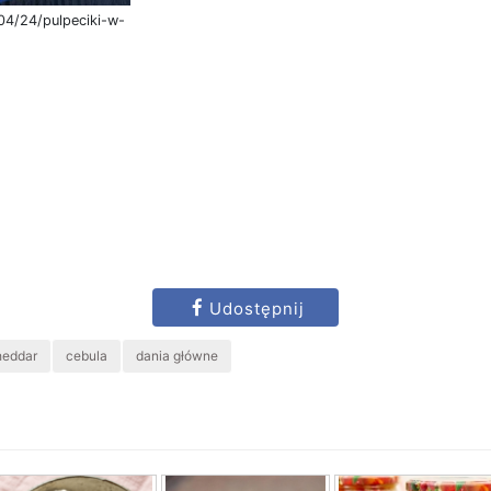
04/24/pulpeciki-w-
Udostępnij
heddar
cebula
dania główne