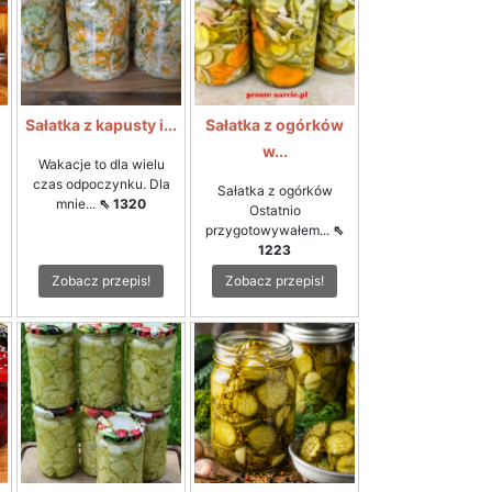
i
Sałatka z kapusty i...
Sałatka z ogórków
w...
Wakacje to dla wielu
czas odpoczynku. Dla
Sałatka z ogórków
mnie...
⇖ 1320
Ostatnio
przygotowywałem...
⇖
1223
Zobacz przepis!
Zobacz przepis!