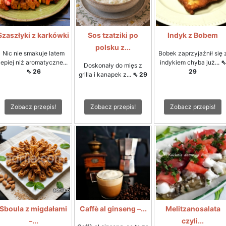
Szaszłyki z karkówki
Sos tzatziki po
Indyk z Bobem
polsku z...
Nic nie smakuje latem
Bobek zaprzyjaźnił się 
lepiej niż aromatyczne...
indykiem chyba już...
⇖
Doskonały do mięs z
⇖ 26
29
grilla i kanapek z...
⇖ 29
Zobacz przepis!
Zobacz przepis!
Zobacz przepis!
Sboula z migdałami
Caffè al ginseng –...
Melitzanosalata
–...
czyli...