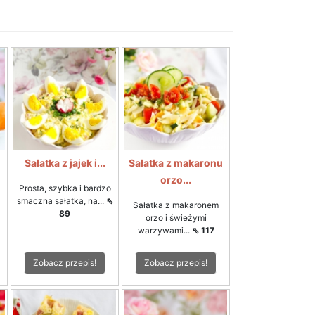
Sałatka z jajek i...
Sałatka z makaronu
orzo...
Prosta, szybka i bardzo
smaczna sałatka, na...
⇖
Sałatka z makaronem
89
orzo i świeżymi
warzywami...
⇖ 117
Zobacz przepis!
Zobacz przepis!