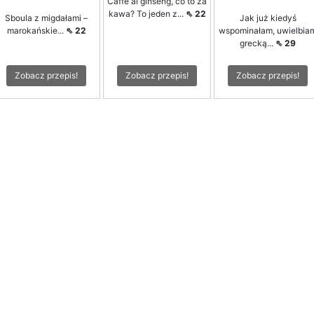
Caffè al ginseng, co to za
kawa? To jeden z...
⇖ 22
Sboula z migdałami –
Jak już kiedyś
marokańskie...
⇖ 22
wspominałam, uwielbia
grecką...
⇖ 29
Zobacz przepis!
Zobacz przepis!
Zobacz przepis!