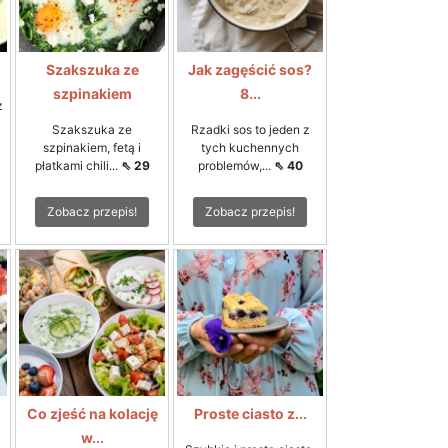
Szakszuka ze
Jak zagęścić sos?
szpinakiem
8...
z
Szakszuka ze
Rzadki sos to jeden z
szpinakiem, fetą i
tych kuchennych
płatkami chili...
⇖ 29
problemów,...
⇖ 40
Zobacz przepis!
Zobacz przepis!
Co zjeść na kolację
Proste ciasto z...
w...