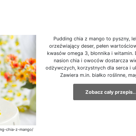
Pudding chia z mango to pyszny, le
orzeźwiający deser, pełen wartościo
kwasów omega 3, błonnika i witamin. 
nasion chia i owoców dostarcza wi
odżywczych, korzystnych dla serca i 
Zawiera m.in. białko roślinne, ma
Zobacz cały przepis..
ing-chia-z-mango/