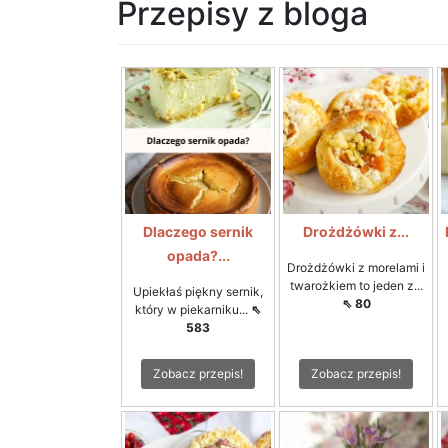
Przepisy z bloga
Dlaczego sernik
Drożdżówki z...
opada?...
Drożdżówki z morelami i
twarożkiem to jeden z...
Upiekłaś piękny sernik,
⇖ 80
który w piekarniku...
⇖
583
Zobacz przepis!
Zobacz przepis!