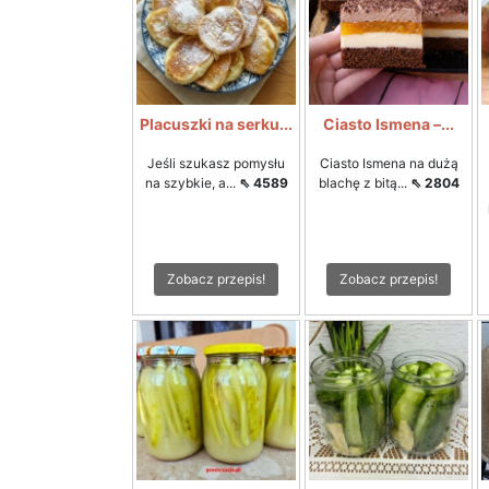
Placuszki na serku...
Ciasto Ismena –...
Jeśli szukasz pomysłu
Ciasto Ismena na dużą
na szybkie, a...
⇖ 4589
blachę z bitą...
⇖ 2804
Zobacz przepis!
Zobacz przepis!