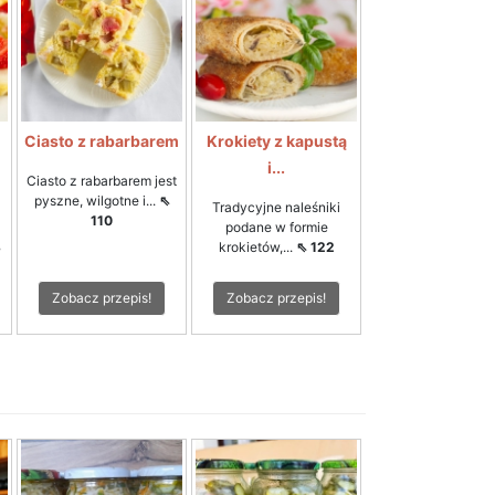
Ciasto z rabarbarem
Krokiety z kapustą
i...
Ciasto z rabarbarem jest
pyszne, wilgotne i...
⇖
Tradycyjne naleśniki
110
podane w formie
3
krokietów,...
⇖ 122
Zobacz przepis!
Zobacz przepis!