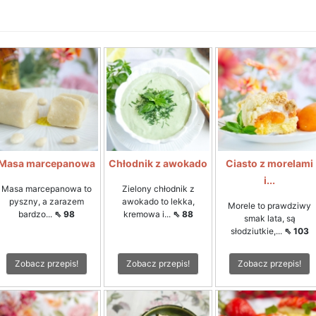
Masa marcepanowa
Chłodnik z awokado
Ciasto z morelami
i...
Masa marcepanowa to
Zielony chłodnik z
pyszny, a zarazem
awokado to lekka,
Morele to prawdziwy
bardzo...
⇖ 98
kremowa i...
⇖ 88
smak lata, są
słodziutkie,...
⇖ 103
Zobacz przepis!
Zobacz przepis!
Zobacz przepis!