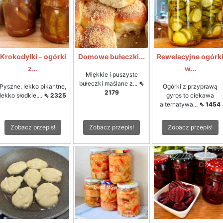
Krokodylki - ogórki
Domowe bułeczki...
Rewelacyjne ogórk
z...
w...
Miękkie i puszyste
bułeczki maślane z...
⇖
Pyszne, lekko pikantne,
Ogórki z przyprawą
2179
lekko słodkie,...
⇖ 2325
gyros to ciekawa
alternatywa...
⇖ 1454
Zobacz przepis!
Zobacz przepis!
Zobacz przepis!