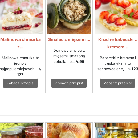
Malinowa chmurka
Smalec z mięsem i...
Kruche babeczki z
z...
kremem...
Domowy smalec z
mięsem i smażoną
Malinowa chmurka to
Babeczki z kremem i
cebulką to...
⇖ 95
jedno z
truskawkami to
najpopularniejszych...
⇖
zachwycające,...
⇖ 12
177
Zobacz przepis!
Zobacz przepis!
Zobacz przepis!