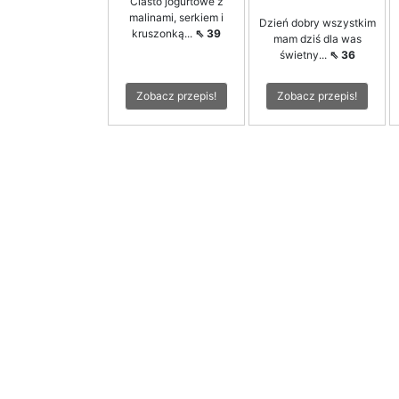
Ciasto jogurtowe z
malinami, serkiem i
Dzień dobry wszystkim
kruszonką...
⇖ 39
mam dziś dla was
świetny...
⇖ 36
Zobacz przepis!
Zobacz przepis!