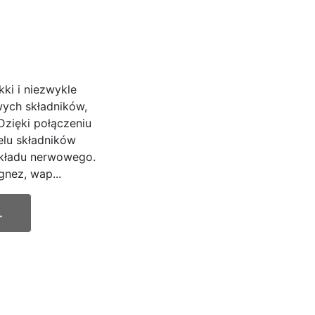
kki i niezwykle
wych składników,
Dzięki połączeniu
elu składników
układu nerwowego.
gnez, wap...
.