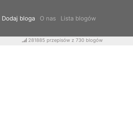
Dodaj bloga
O nas
Lista blogów
281885 przepisów z 730 blogów