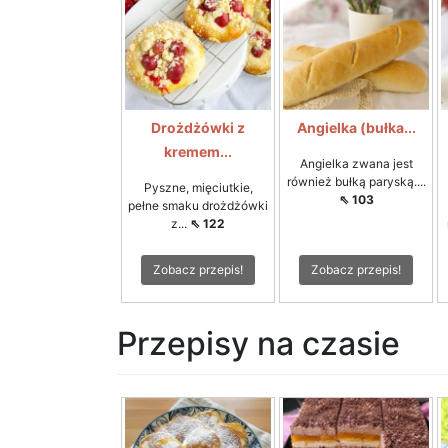
Drożdżówki z
Angielka (bułka...
kremem...
Angielka zwana jest
również bułką paryską....
Pyszne, mięciutkie,
⇖ 103
pełne smaku drożdżówki
z...
⇖ 122
Zobacz przepis!
Zobacz przepis!
Przepisy na czasie