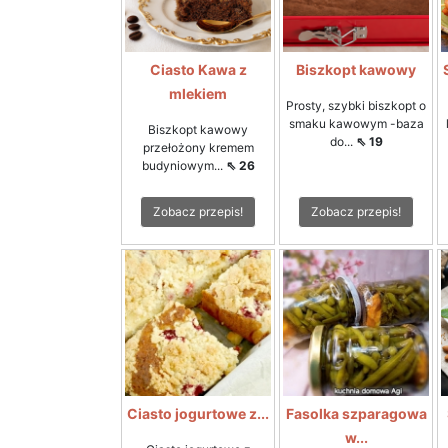
Ciasto Kawa z
Biszkopt kawowy
mlekiem
Prosty, szybki biszkopt o
smaku kawowym -baza
Biszkopt kawowy
do...
⇖ 19
przełożony kremem
budyniowym...
⇖ 26
Zobacz przepis!
Zobacz przepis!
Ciasto jogurtowe z...
Fasolka szparagowa
w...