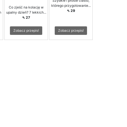
Szybkie i proste ciasto,
którego przygotowanie...
Co zjeść na kolację w
⇖ 29
m
upalny dzień? 7 lekkich...
⇖ 27
Zobacz przepis!
Zobacz przepis!