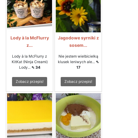
Lody à la McFlurry
Jagodowe syrniki z
z...
sosem...
Lody à la McFlurry z
Nie jestem wielbicielką
KitKat (Ninja Creami)
klusek leniwych ale...
⇖
Lody...
⇖ 34
17
Zobacz przepis!
Zobacz przepis!