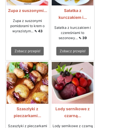
Zupa z suszonymi...
Sałatka z
kurczakiem i...
Zupa z suszonymi
pomidorami to krem o
Sałatka z kurczakiem i
wyrazistym...
⇖ 43
czereśniami to
sezonowy...
⇖ 39
Zobacz przepis!
Zobacz przepis!
Szaszłyki z
Lody sernikowe z
pieczarkami...
czarną...
Szaszłyki z pieczarkami
Lody sernikowe z czarną