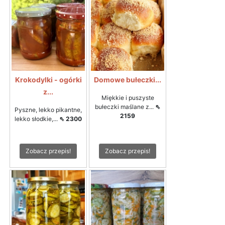
Krokodylki - ogórki
Domowe bułeczki...
z...
Miękkie i puszyste
bułeczki maślane z...
⇖
Pyszne, lekko pikantne,
2159
lekko słodkie,...
⇖ 2300
Zobacz przepis!
Zobacz przepis!