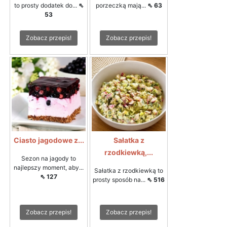
to prosty dodatek do...
⇖
porzeczką mają...
⇖ 63
53
Zobacz przepis!
Zobacz przepis!
Ciasto jagodowe z...
Sałatka z
rzodkiewką,...
Sezon na jagody to
najlepszy moment, aby...
Sałatka z rzodkiewką to
⇖ 127
prosty sposób na...
⇖ 516
Zobacz przepis!
Zobacz przepis!