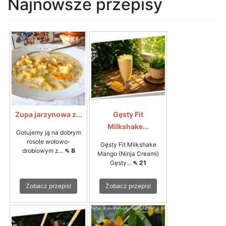
Najnowsze przepisy
Zupa jarzynowa z...
Gęsty Fit
Milkshake...
Gotujemy ją na dobrym
rosole wołowo-
Gęsty Fit Milkshake
drobiowym z...
⇖ 8
Mango (Ninja Creami)
Gęsty...
⇖ 21
Zobacz przepis!
Zobacz przepis!