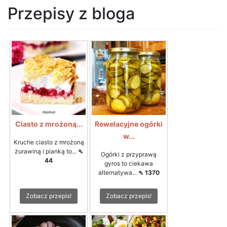
Przepisy z bloga
Ciasto z mrożoną...
Rewelacyjne ogórki
w...
Kruche ciasto z mrożoną
żurawiną i pianką to...
⇖
Ogórki z przyprawą
44
gyros to ciekawa
alternatywa...
⇖ 1370
Zobacz przepis!
Zobacz przepis!