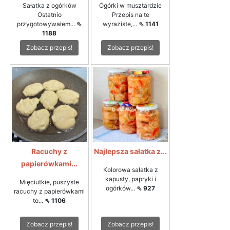
Sałatka z ogórków
Ogórki w musztardzie
Ostatnio
Przepis na te
przygotowywałem...
⇖
wyraziste,...
⇖ 1141
1188
Zobacz przepis!
Zobacz przepis!
Racuchy z
Najlepsza sałatka z...
papierówkami...
Kolorowa sałatka z
kapusty, papryki i
Mięciutkie, puszyste
ogórków...
⇖ 927
racuchy z papierówkami
to...
⇖ 1106
Zobacz przepis!
Zobacz przepis!