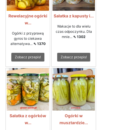
Rewelacyjne ogórki
Sałatka z kapusty i...
w...
Wakacje to dla wielu
czas odpoczynku. Dla
Ogórki z przyprawą
mnie...
⇖ 1302
gyros to ciekawa
alternatywa...
⇖ 1370
Zobacz przepis!
Zobacz przepis!
Sałatka z ogórków
Ogórki w
w...
musztardzie...