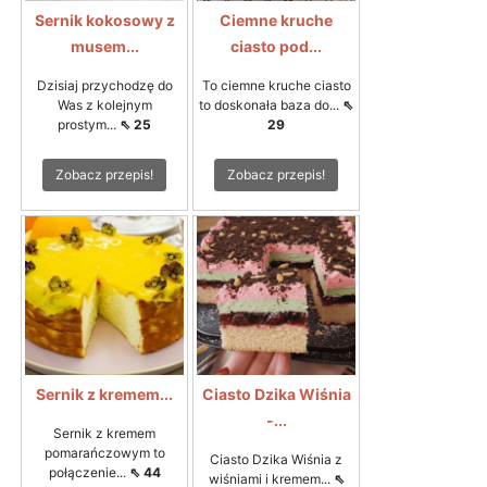
Sernik kokosowy z
Ciemne kruche
musem...
ciasto pod...
Dzisiaj przychodzę do
To ciemne kruche ciasto
Was z kolejnym
to doskonała baza do...
⇖
prostym...
⇖ 25
29
Zobacz przepis!
Zobacz przepis!
Sernik z kremem...
Ciasto Dzika Wiśnia
-...
Sernik z kremem
pomarańczowym to
Ciasto Dzika Wiśnia z
połączenie...
⇖ 44
wiśniami i kremem...
⇖