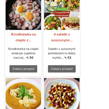
Rzodkiewka na
4 sałatki z
ciepło z...
suszonymi...
Rzodkiewka na ciepło
Sałatki z suszonymi
smakuje zupełnie
pomidorami to dobry
inaczej...
⇖ 50
wybór,...
⇖ 53
Zobacz przepis!
Zobacz przepis!