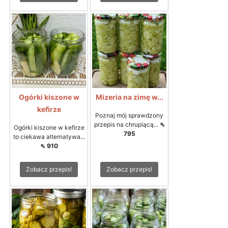
Ogórki kiszone w
Mizeria na zimę w...
kefirze
Poznaj mój sprawdzony
przepis na chrupiącą...
⇖
Ogórki kiszone w kefirze
795
to ciekawa alternatywa...
⇖ 910
Zobacz przepis!
Zobacz przepis!