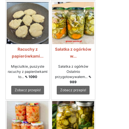
Racuchy z
Sałatka z ogórków
papierówkami...
w...
Mięciutkie, puszyste
Sałatka z ogórków
racuchy z papierówkami
Ostatnio
to...
⇖ 1090
przygotowywałem...
⇖
989
Zobacz przepis!
Zobacz przepis!