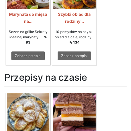
Marynata do mięsa
Szybki obiad dla
na...
rodziny...
Sezon na grilla: Sekrety
10 pomysłów na szybki
idealnej marynaty i...
⇖
obiad dla całej rodziny...
93
⇖ 134
Zobacz przepis!
Zobacz przepis!
Przepisy na czasie