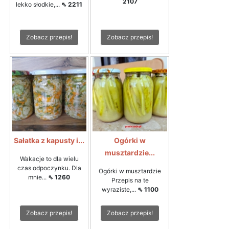
2107
lekko słodkie,...
⇖ 2211
Zobacz przepis!
Zobacz przepis!
Sałatka z kapusty i...
Ogórki w
musztardzie...
Wakacje to dla wielu
czas odpoczynku. Dla
Ogórki w musztardzie
mnie...
⇖ 1260
Przepis na te
wyraziste,...
⇖ 1100
Zobacz przepis!
Zobacz przepis!