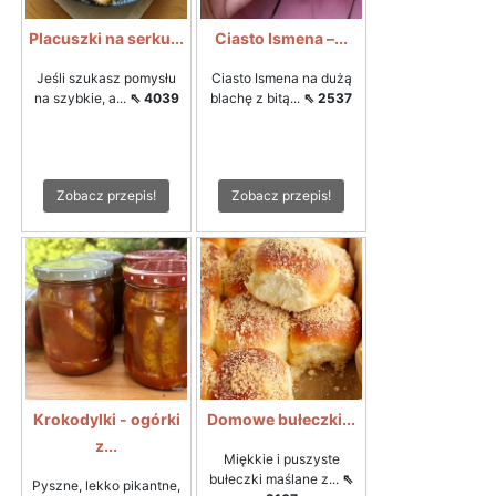
Placuszki na serku...
Ciasto Ismena –...
Jeśli szukasz pomysłu
Ciasto Ismena na dużą
na szybkie, a...
⇖ 4039
blachę z bitą...
⇖ 2537
Zobacz przepis!
Zobacz przepis!
Krokodylki - ogórki
Domowe bułeczki...
z...
Miękkie i puszyste
bułeczki maślane z...
⇖
Pyszne, lekko pikantne,