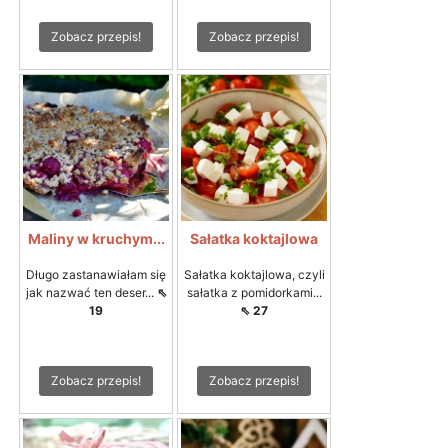
Zobacz przepis!
Zobacz przepis!
Maliny w kruchym...
Sałatka koktajlowa
Długo zastanawiałam się
Sałatka koktajlowa, czyli
jak nazwać ten deser...
⇖
sałatka z pomidorkami...
19
⇖ 27
Zobacz przepis!
Zobacz przepis!