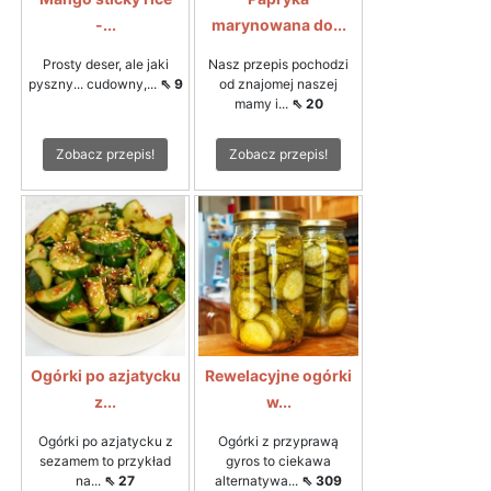
-...
marynowana do...
Prosty deser, ale jaki
Nasz przepis pochodzi
pyszny... cudowny,...
⇖ 9
od znajomej naszej
mamy i...
⇖ 20
Zobacz przepis!
Zobacz przepis!
Ogórki po azjatycku
Rewelacyjne ogórki
z...
w...
Ogórki po azjatycku z
Ogórki z przyprawą
sezamem to przykład
gyros to ciekawa
na...
⇖ 27
alternatywa...
⇖ 309