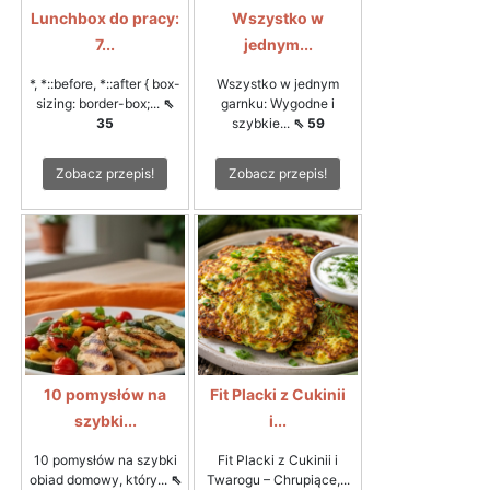
Lunchbox do pracy:
Wszystko w
7...
jednym...
*, *::before, *::after { box-
Wszystko w jednym
sizing: border-box;...
⇖
garnku: Wygodne i
35
szybkie...
⇖ 59
Zobacz przepis!
Zobacz przepis!
10 pomysłów na
Fit Placki z Cukinii
szybki...
i...
10 pomysłów na szybki
Fit Placki z Cukinii i
obiad domowy, który...
⇖
Twarogu – Chrupiące,...