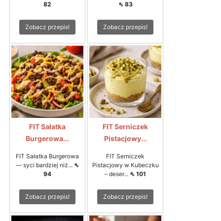
82
⇖ 83
Zobacz przepis!
Zobacz przepis!
FIT Sałatka
FIT Serniczek
Burgerowa...
Pistacjowy...
FIT Sałatka Burgerowa
FIT Serniczek
— syci bardziej niż...
⇖
Pistacjowy w Kubeczku
94
– deser...
⇖ 101
Zobacz przepis!
Zobacz przepis!