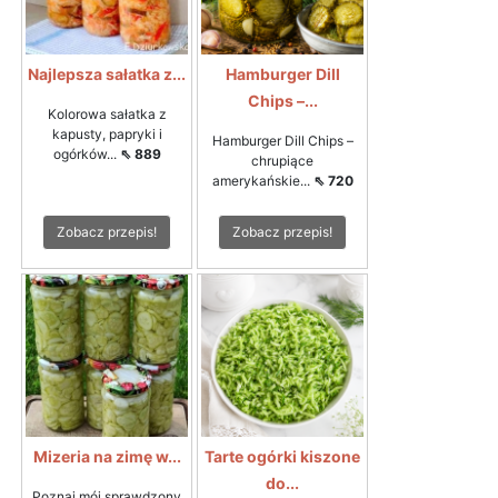
Najlepsza sałatka z...
Hamburger Dill
Chips –...
Kolorowa sałatka z
kapusty, papryki i
Hamburger Dill Chips –
ogórków...
⇖ 889
chrupiące
amerykańskie...
⇖ 720
Zobacz przepis!
Zobacz przepis!
Mizeria na zimę w...
Tarte ogórki kiszone
do...
Poznaj mój sprawdzony