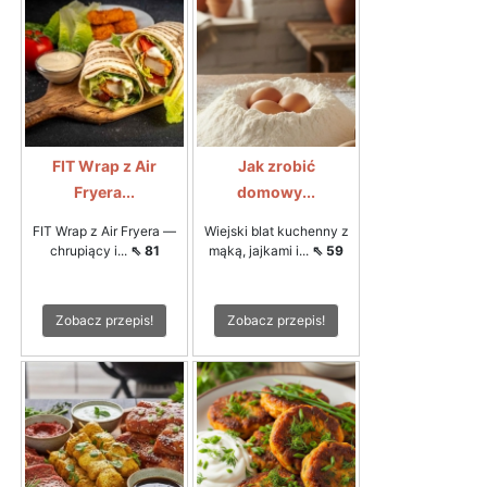
FIT Wrap z Air
Jak zrobić
Fryera...
domowy...
FIT Wrap z Air Fryera —
Wiejski blat kuchenny z
chrupiący i...
⇖ 81
mąką, jajkami i...
⇖ 59
Zobacz przepis!
Zobacz przepis!