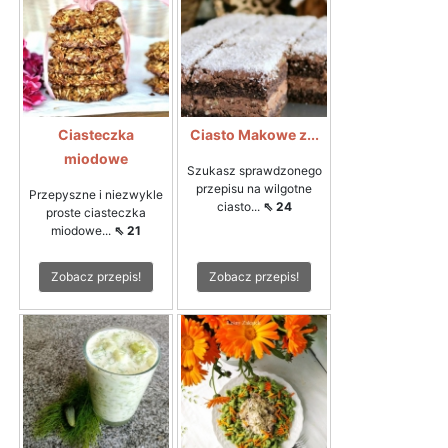
Ciasteczka
Ciasto Makowe z...
miodowe
Szukasz sprawdzonego
przepisu na wilgotne
Przepyszne i niezwykle
ciasto...
⇖ 24
proste ciasteczka
miodowe...
⇖ 21
Zobacz przepis!
Zobacz przepis!