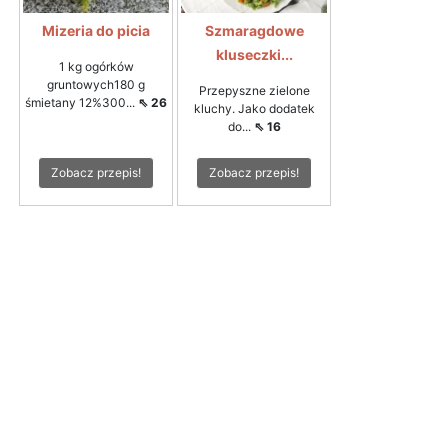
Mizeria do picia
Szmaragdowe
kluseczki...
1 kg ogórków
gruntowych180 g
Przepyszne zielone
śmietany 12%300...
⇖ 26
kluchy. Jako dodatek
do...
⇖ 16
Zobacz przepis!
Zobacz przepis!