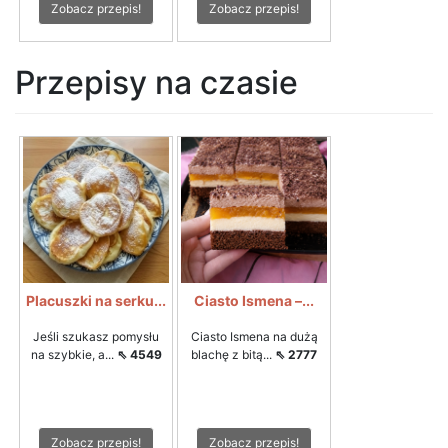
Zobacz przepis!
Zobacz przepis!
Przepisy na czasie
Placuszki na serku...
Ciasto Ismena –...
Jeśli szukasz pomysłu
Ciasto Ismena na dużą
na szybkie, a...
⇖ 4549
blachę z bitą...
⇖ 2777
Zobacz przepis!
Zobacz przepis!