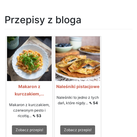
Przepisy z bloga
Makaron z
Naleśniki pistacjowe
kurczakiem,...
Naleśniki to jedno z tych
dań, które nigdy...
⇖ 54
Makaron z kurczakiem,
czerwonym pesto i
ricottą...
⇖ 53
Zobacz przepis!
Zobacz przepis!