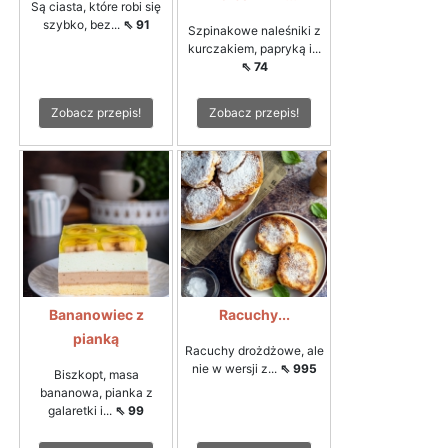
Są ciasta, które robi się
szybko, bez...
⇖ 91
Szpinakowe naleśniki z
kurczakiem, papryką i...
⇖ 74
Zobacz przepis!
Zobacz przepis!
Bananowiec z
Racuchy...
pianką
Racuchy drożdżowe, ale
nie w wersji z...
⇖ 995
Biszkopt, masa
bananowa, pianka z
galaretki i...
⇖ 99