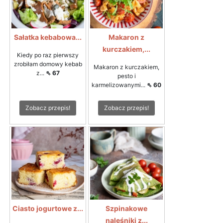
Sałatka kebabowa...
Makaron z
kurczakiem,...
Kiedy po raz pierwszy
zrobiłam domowy kebab
Makaron z kurczakiem,
z...
⇖ 67
pesto i
karmelizowanymi...
⇖ 60
Zobacz przepis!
Zobacz przepis!
Ciasto jogurtowe z...
Szpinakowe
naleśniki z...