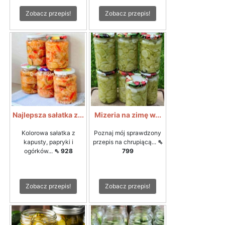
Zobacz przepis!
Zobacz przepis!
Najlepsza sałatka z...
Mizeria na zimę w...
Kolorowa sałatka z
Poznaj mój sprawdzony
kapusty, papryki i
przepis na chrupiącą...
⇖
ogórków...
⇖ 928
799
Zobacz przepis!
Zobacz przepis!