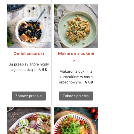
Omlet cesarski
Makaron z cukinii
z...
Są przepisy, które nigdy
się nie nudzą i...
⇖ 58
Makaron z cukinii z
kurczakiem w sosie
orzechowym...
⇖ 69
Zobacz przepis!
Zobacz przepis!