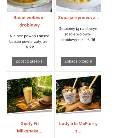
Rosół wołowo-
Zupa jarzynowa z...
drobiowy
Gotujemy ją na dobrym
rosole wołowo-
Nie bez powodu nasze
drobiowym z...
⇖ 16
babcie powtarzały, że...
⇖ 22
Zobacz przepis!
Zobacz przepis!
Gęsty Fit
Lody à la McFlurry
Milkshake...
z...