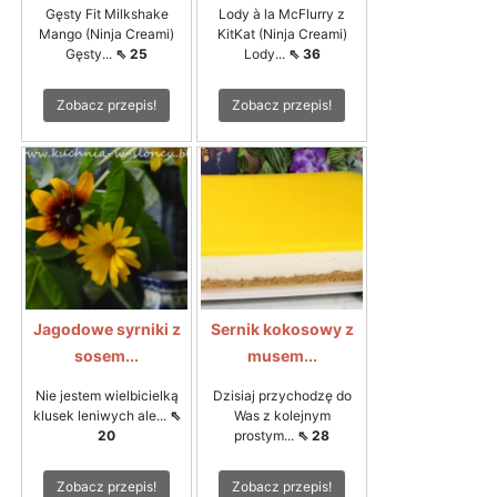
Gęsty Fit Milkshake
Lody à la McFlurry z
Mango (Ninja Creami)
KitKat (Ninja Creami)
Gęsty...
⇖ 25
Lody...
⇖ 36
Zobacz przepis!
Zobacz przepis!
Jagodowe syrniki z
Sernik kokosowy z
sosem...
musem...
Nie jestem wielbicielką
Dzisiaj przychodzę do
klusek leniwych ale...
⇖
Was z kolejnym
20
prostym...
⇖ 28
Zobacz przepis!
Zobacz przepis!