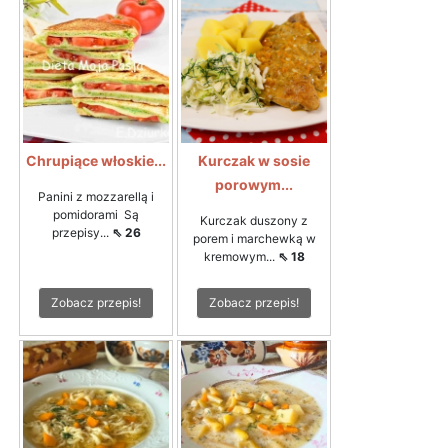
Chrupiące włoskie...
Kurczak w sosie
porowym...
Panini z mozzarellą i
pomidorami Są
Kurczak duszony z
przepisy...
⇖ 26
porem i marchewką w
kremowym...
⇖ 18
Zobacz przepis!
Zobacz przepis!