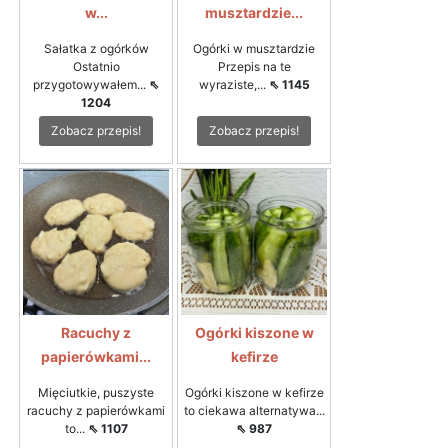
w...
musztardzie...
Sałatka z ogórków
Ogórki w musztardzie
Ostatnio
Przepis na te
przygotowywałem...
⇖
wyraziste,...
⇖ 1145
1204
Zobacz przepis!
Zobacz przepis!
Racuchy z
Ogórki kiszone w
papierówkami...
kefirze
Mięciutkie, puszyste
Ogórki kiszone w kefirze
racuchy z papierówkami
to ciekawa alternatywa...
to...
⇖ 1107
⇖ 987