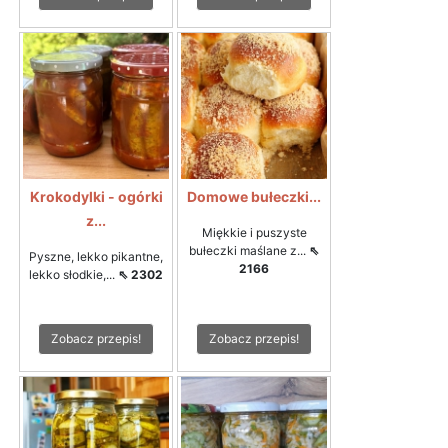
Krokodylki - ogórki
Domowe bułeczki...
z...
Miękkie i puszyste
bułeczki maślane z...
⇖
Pyszne, lekko pikantne,
2166
lekko słodkie,...
⇖ 2302
Zobacz przepis!
Zobacz przepis!