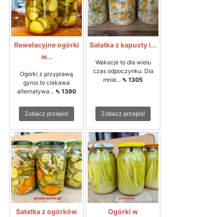
Rewelacyjne ogórki
Sałatka z kapusty i...
w...
Wakacje to dla wielu
czas odpoczynku. Dla
Ogórki z przyprawą
mnie...
⇖ 1305
gyros to ciekawa
alternatywa...
⇖ 1390
Zobacz przepis!
Zobacz przepis!
Sałatka z ogórków
Ogórki w