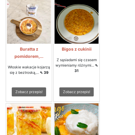
Buratta z
Bigos z cukinii
pomidorem,...
Z sąsiadami się czasem
wymieniamy różnymi...
⇖
Włoskie wakacje kojarzą
31
się z beztroską,...
⇖ 39
Zobacz przepis!
Zobacz przepis!