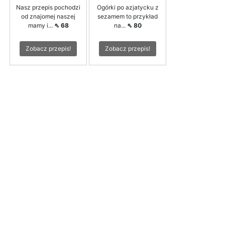
Nasz przepis pochodzi
Ogórki po azjatycku z
od znajomej naszej
sezamem to przykład
mamy i...
⇖ 68
na...
⇖ 80
Zobacz przepis!
Zobacz przepis!