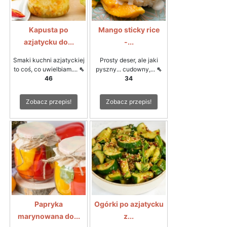
Kapusta po
Mango sticky rice
azjatycku do...
-...
Smaki kuchni azjatyckiej
Prosty deser, ale jaki
to coś, co uwielbiam....
⇖
pyszny... cudowny,...
⇖
46
34
Zobacz przepis!
Zobacz przepis!
Papryka
Ogórki po azjatycku
marynowana do...
z...