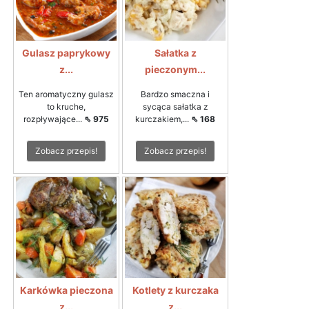
Gulasz paprykowy
Sałatka z
z...
pieczonym...
Ten aromatyczny gulasz
Bardzo smaczna i
to kruche,
sycąca sałatka z
rozpływające...
⇖ 975
kurczakiem,...
⇖ 168
Zobacz przepis!
Zobacz przepis!
Karkówka pieczona
Kotlety z kurczaka
z...
z...