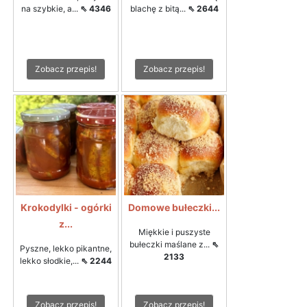
na szybkie, a...
⇖ 4346
blachę z bitą...
⇖ 2644
Zobacz przepis!
Zobacz przepis!
Krokodylki - ogórki
Domowe bułeczki...
z...
Miękkie i puszyste
bułeczki maślane z...
⇖
Pyszne, lekko pikantne,
2133
lekko słodkie,...
⇖ 2244
Zobacz przepis!
Zobacz przepis!