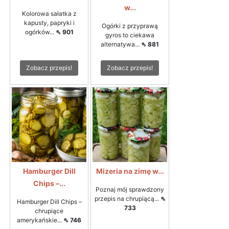
w...
Kolorowa sałatka z
kapusty, papryki i
Ogórki z przyprawą
ogórków...
⇖ 901
gyros to ciekawa
alternatywa...
⇖ 881
Zobacz przepis!
Zobacz przepis!
Hamburger Dill
Mizeria na zimę w...
Chips –...
Poznaj mój sprawdzony
przepis na chrupiącą...
⇖
Hamburger Dill Chips –
733
chrupiące
amerykańskie...
⇖ 746