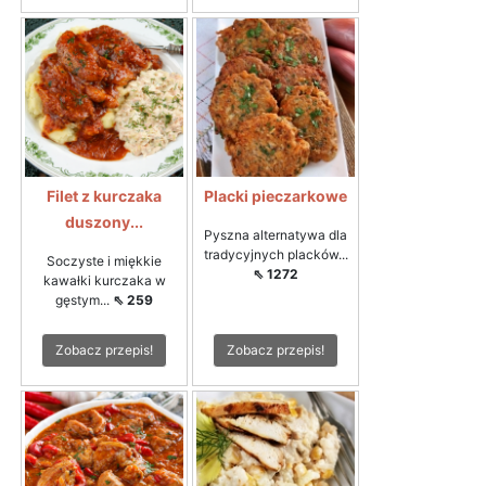
Filet z kurczaka
Placki pieczarkowe
duszony...
Pyszna alternatywa dla
tradycyjnych placków...
Soczyste i miękkie
⇖ 1272
kawałki kurczaka w
gęstym...
⇖ 259
Zobacz przepis!
Zobacz przepis!