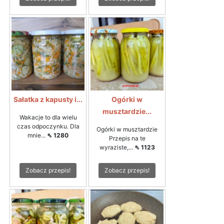
Sałatka z kapusty i...
Ogórki w
musztardzie...
Wakacje to dla wielu
czas odpoczynku. Dla
Ogórki w musztardzie
mnie...
⇖ 1280
Przepis na te
wyraziste,...
⇖ 1123
Zobacz przepis!
Zobacz przepis!