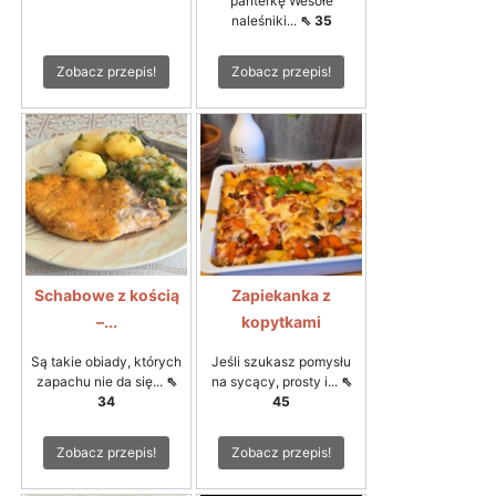
panterkę Wesołe
naleśniki...
⇖ 35
Zobacz przepis!
Zobacz przepis!
Schabowe z kością
Zapiekanka z
–...
kopytkami
Są takie obiady, których
Jeśli szukasz pomysłu
zapachu nie da się...
⇖
na sycący, prosty i...
⇖
34
45
Zobacz przepis!
Zobacz przepis!