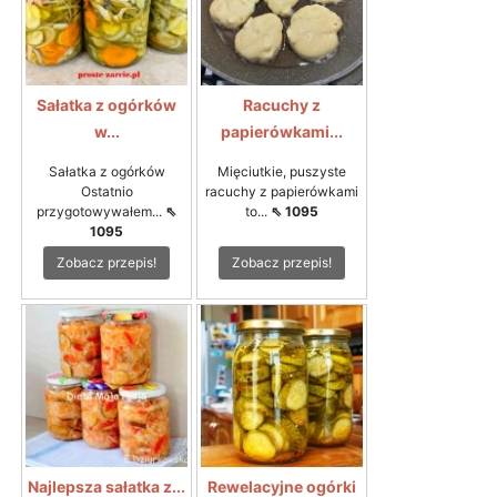
Sałatka z ogórków
Racuchy z
w...
papierówkami...
Sałatka z ogórków
Mięciutkie, puszyste
Ostatnio
racuchy z papierówkami
przygotowywałem...
⇖
to...
⇖ 1095
1095
Zobacz przepis!
Zobacz przepis!
Najlepsza sałatka z...
Rewelacyjne ogórki