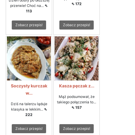
Dzień dobry po dłuższej
⇖ 172
przerwie! Choć na...
⇖
113
Zobacz przepis!
Zobacz przepis!
Soczysty kurczak
Kasza pęczak z...
w...
Mąż podsumował, że
takiego połączenia to...
Dziś na talerzu ląduje
⇖ 157
klasyka w lekkim...
⇖
222
Zobacz przepis!
Zobacz przepis!