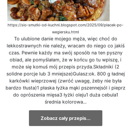
https://sio-smutki-od-kuchni.blogspot.com/2025/09/placek-po-
wegiersku.html
To ulubione danie mojego męża, więc choć do
lekkostrawnych nie należy, wracam do niego co jakiś
czas. Pewnie każdy ma swój sposób na ten pyszny
obiad, ale pomyślałam, że w końcu go tu wpiszę, i
może się komuś mój przepis przyda.Składniki (2
solidne porcje lub 3 mniejsze)Gulasz:ok. 800 g ładnej
karkówki wieprzowej (zwróć uwagę, żeby nie była
bardzo tłusta)1 płaska łyżka mąki pszennejsól i pieprz
do oprószenia mięsa3 łyżki oleju1 duża cebula1
średnia kolorowa...
Zobacz cały przepis...