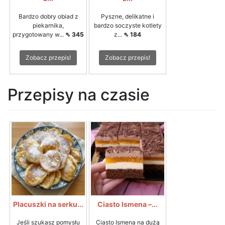
Bardzo dobry obiad z
Pyszne, delikatne i
piekarnika,
bardzo soczyste kotlety
przygotowany w...
⇖ 345
z...
⇖ 184
Zobacz przepis!
Zobacz przepis!
Przepisy na czasie
Placuszki na serku...
Ciasto Ismena –...
Jeśli szukasz pomysłu
Ciasto Ismena na dużą