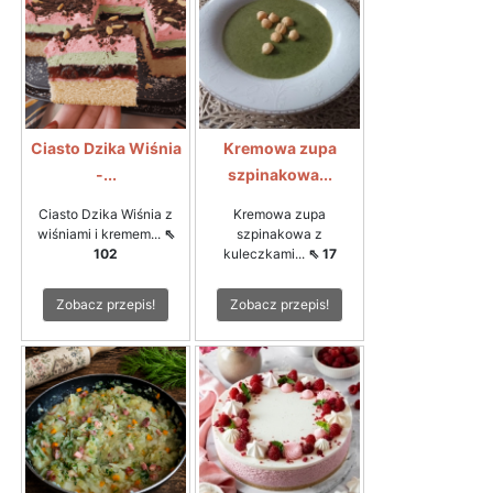
Ciasto Dzika Wiśnia
Kremowa zupa
-...
szpinakowa...
Ciasto Dzika Wiśnia z
Kremowa zupa
wiśniami i kremem...
⇖
szpinakowa z
102
kuleczkami...
⇖ 17
Zobacz przepis!
Zobacz przepis!