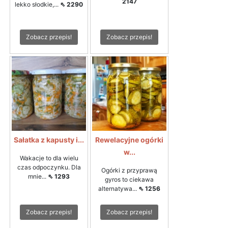
2147
lekko słodkie,...
⇖ 2290
Zobacz przepis!
Zobacz przepis!
Sałatka z kapusty i...
Rewelacyjne ogórki
w...
Wakacje to dla wielu
czas odpoczynku. Dla
Ogórki z przyprawą
mnie...
⇖ 1293
gyros to ciekawa
alternatywa...
⇖ 1256
Zobacz przepis!
Zobacz przepis!