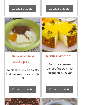
Zobacz przepis!
Zobacz przepis!
Ciemne kruche
Sernik z kremem...
ciasto pod...
Sernik z kremem
pomarańczowym to
To ciemne kruche ciasto
połączenie...
⇖ 30
to doskonała baza do...
⇖
17
Zobacz przepis!
Zobacz przepis!