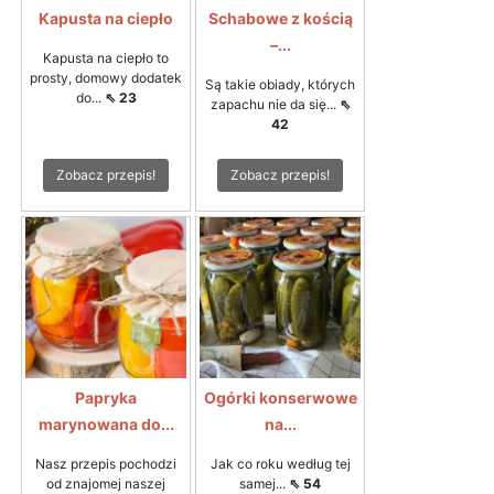
Kapusta na ciepło
Schabowe z kością
–...
Kapusta na ciepło to
prosty, domowy dodatek
Są takie obiady, których
do...
⇖ 23
zapachu nie da się...
⇖
42
Zobacz przepis!
Zobacz przepis!
Papryka
Ogórki konserwowe
marynowana do...
na...
Nasz przepis pochodzi
Jak co roku według tej
od znajomej naszej
samej...
⇖ 54