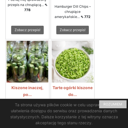
przepis na chrupiącą...
⇖
Hamburger Dill Chips –
778
chrupiące
amerykańskie...
⇖ 772
Zobacz przepis!
Zobacz przepis!
Kiszone inaczej,
Tarte ogórki kiszone
po...
do...
ROZUMIEM
Ta strona używa plików cookie w celu usprawnienia i
Rewelacyjny smak i
Tarte ogórki kiszone do
chrupkość ogórków...
⇖
zupy ogórkowejTarte...
⇖
ułatwienia dostępu do serwisu oraz prowadzenia danych
717
708
statystycznych. Dalsze korzystanie z tej witryny oznacza
akceptację tego stanu rzeczy.