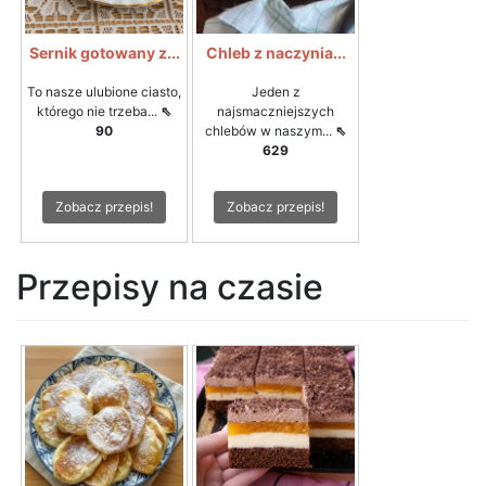
Sernik gotowany z...
Chleb z naczynia...
To nasze ulubione ciasto,
Jeden z
którego nie trzeba...
⇖
najsmaczniejszych
90
chlebów w naszym...
⇖
629
Zobacz przepis!
Zobacz przepis!
Przepisy na czasie