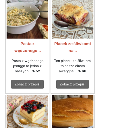
Pasta z
Placek ze śliwkami
wędzonego...
na...
Pasta z wędzonego
Ten placek ze śliwkami
pstrąga to jedna z
to nasze ciasto
naszych...
⇖ 52
awaryjne....
⇖ 66
Zobacz przepis!
Zobacz przepis!