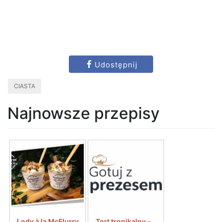
Udostępnij
CIASTA
Najnowsze przepisy
Lody à la McFlurry
Tort tropikalny –...