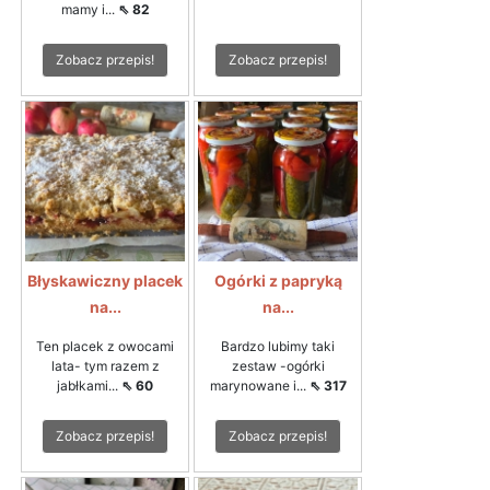
mamy i...
⇖ 82
Zobacz przepis!
Zobacz przepis!
Błyskawiczny placek
Ogórki z papryką
na...
na...
Ten placek z owocami
Bardzo lubimy taki
lata- tym razem z
zestaw -ogórki
jabłkami...
⇖ 60
marynowane i...
⇖ 317
Zobacz przepis!
Zobacz przepis!