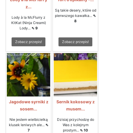
z...
Są takie desery, które od
pierwszego kawałka...
⇖
Lody à la McFlurry z
8
KitKat (Ninja Creami)
Lody...
⇖ 9
Zobacz przepis!
Zobacz przepis!
Jagodowe syrniki z
Sernik kokosowy z
sosem...
musem...
Nie jestem wielbicielką
Dzisiaj przychodzę do
klusek leniwych ale...
⇖
Was z kolejnym
7
prostym...
⇖ 10