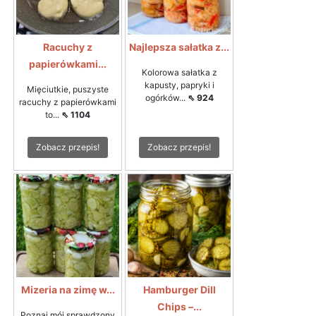
Racuchy z
Najlepsza sałatka z...
papierówkami...
Kolorowa sałatka z
kapusty, papryki i
Mięciutkie, puszyste
ogórków...
⇖ 924
racuchy z papierówkami
to...
⇖ 1104
Zobacz przepis!
Zobacz przepis!
Mizeria na zimę w...
Hamburger Dill
Chips –...
Poznaj mój sprawdzony