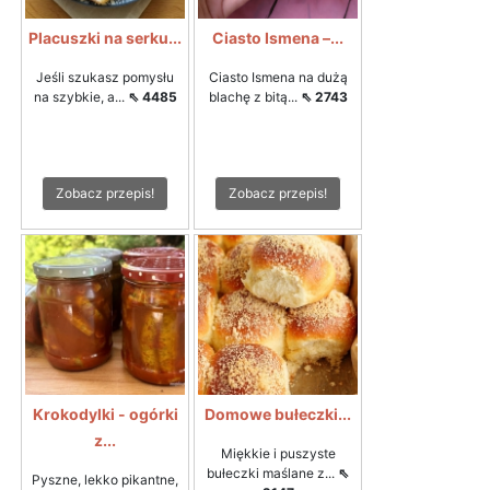
Placuszki na serku...
Ciasto Ismena –...
Jeśli szukasz pomysłu
Ciasto Ismena na dużą
na szybkie, a...
⇖ 4485
blachę z bitą...
⇖ 2743
Zobacz przepis!
Zobacz przepis!
Krokodylki - ogórki
Domowe bułeczki...
z...
Miękkie i puszyste
bułeczki maślane z...
⇖
Pyszne, lekko pikantne,