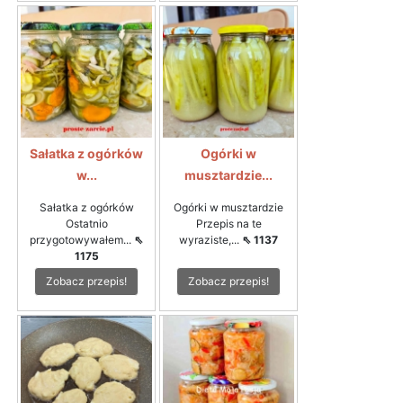
Sałatka z ogórków
Ogórki w
w...
musztardzie...
Sałatka z ogórków
Ogórki w musztardzie
Ostatnio
Przepis na te
przygotowywałem...
⇖
wyraziste,...
⇖ 1137
1175
Zobacz przepis!
Zobacz przepis!