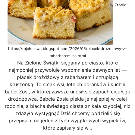
Źródło:
https://rajchelewa.blogspot.com/2026/05/placek-drozdzowy-z-
rabarbarem-na.html
Na Zielone Świątki sięgamy po ciasto, które
najmocniej przywołuje wspomnienia dawnych lat —
placek drożdżowy z rabarbarem i chrupiącą
kruszonką. To smak wsi, letnich poranków i kuchni
babci Zosi, w której zawsze unosił się zapach ciepłego
drożdżowca. Babcia Zosia piekła je najlepiej w całej
rodzinie, a blacha świeżego ciasta znikała szybciej, niż
zdążyła wystygnąć.Dziś chcemy podzielić się
przepisem na jeden z tych wyjątkowych wypieków,
które zapisały się w...