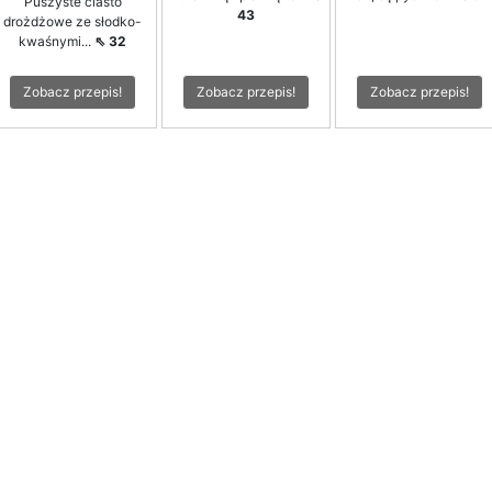
Puszyste ciasto
43
drożdżowe ze słodko-
kwaśnymi...
⇖ 32
Zobacz przepis!
Zobacz przepis!
Zobacz przepis!