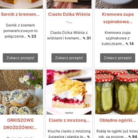
Sernik z kremem...
Ciasto Dzika Wiśnia
Kremowa zupa
-...
szpinakowa...
Sernik z kremem
pomarańczowym to
Ciasto Dzika Wiśnia z
Kremowa zupa
połączenie...
⇖ 22
wiśniami i kremem...
⇖ 31
szpinakowa z
kuleczkami...
⇖ 14
Zobacz przepis!
Zobacz przepis!
Zobacz przepis!
ORKISZOWE
Ciasto z mrożoną...
Obłędne ogórki...
DROŻDŻÓWKI...
Kruche ciasto z mrożoną
Robię te ogórki już trzec
żurawiną i pianką to...
⇖
rok, są pyszne....
⇖ 94