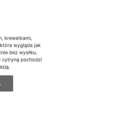
, krewetkami,
 która wygląda jak
znie bez wysiłku.
i cytryną pochodzi
azją.
.