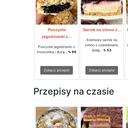
Puszyste
Sernik na zimno z...
jagodzianki z...
Kremowy sernik na
zimno z czereśniami,
Puszyste jagodzianki z
białą...
⇖ 53
kruszonką i dużą...
⇖ 69
Zobacz przepis!
Zobacz przepis!
Przepisy na czasie