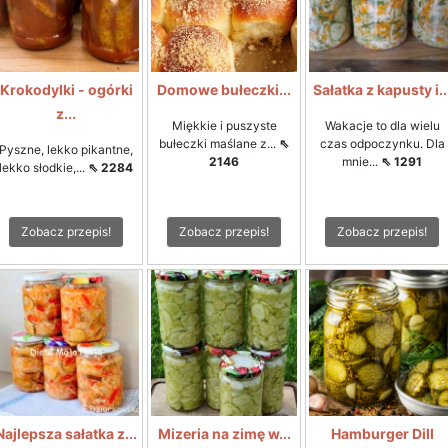
Krokodylki - ogórki
Domowe bułeczki...
Sałatka z kapusty i..
z...
Miękkie i puszyste
Wakacje to dla wielu
bułeczki maślane z...
⇖
czas odpoczynku. Dla
Pyszne, lekko pikantne,
2146
mnie...
⇖ 1291
lekko słodkie,...
⇖ 2284
Zobacz przepis!
Zobacz przepis!
Zobacz przepis!
Najlepsza sałatka z...
Mizeria na zimę w...
Hamburger Dill