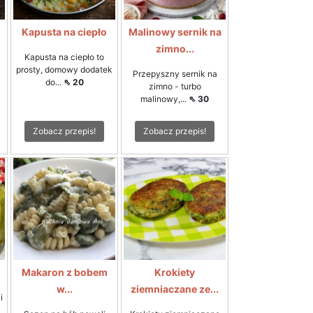
Kapusta na ciepło
Malinowy sernik na
zimno...
Kapusta na ciepło to
prosty, domowy dodatek
Przepyszny sernik na
do...
⇖ 20
zimno - turbo
malinowy,...
⇖ 30
Zobacz przepis!
Zobacz przepis!
Makaron z bobem
Krokiety
w...
ziemniaczane ze...
i