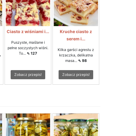
Ciasto z wiśniami i...
Kruche ciasto z
serem i...
Puszyste, maślane i
pełne soczystych wiśni.
Kilka garści agrestu z
To...
⇖ 127
⇖
krzaczka, delikatna
masa...
⇖ 98
Zobacz przepis!
Zobacz przepis!