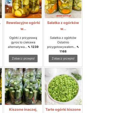
.
Rewelacyjne ogórki
Sałatka z ogórków
w...
w...
Ogórki z przyprawą
Sałatka z ogórków
gyros to ciekawa
Ostatnio
alternatywa...
⇖ 1239
przygotowywałem...
⇖
1168
Zobacz przepis!
Zobacz przepis!
Kiszone inaczej,
Tarte ogórki kiszone