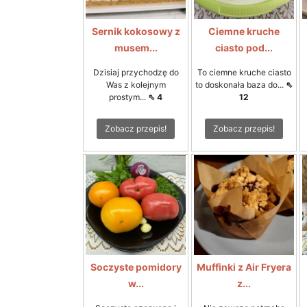
Sernik kokosowy z
Ciemne kruche
musem...
ciasto pod...
Dzisiaj przychodzę do
To ciemne kruche ciasto
Was z kolejnym
to doskonała baza do...
⇖
prostym...
⇖ 4
12
Zobacz przepis!
Zobacz przepis!
Soczyste pomidory
Muffinki z Air Fryera
w...
z...