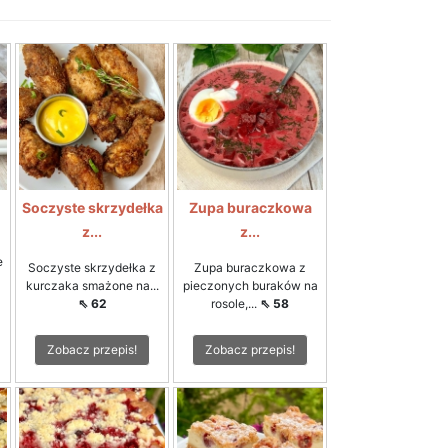
Soczyste skrzydełka
Zupa buraczkowa
z...
z...
e
Soczyste skrzydełka z
Zupa buraczkowa z
kurczaka smażone na...
pieczonych buraków na
⇖ 62
rosole,...
⇖ 58
Zobacz przepis!
Zobacz przepis!