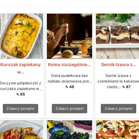
Kurczak zapiekany
Komu szczególnie...
Sernik Izaura z...
w...
Dieta pudełkowa bez
Sernik Izaura z
nabiału skierowana jest...
czereśniami to kakaow
Soczyste polędwiczki z
⇖ 48
ciasto,...
⇖ 87
kurczaka zapiekane w...
⇖ 65
Zobacz przepis!
Zobacz przepis!
Zobacz przepis!