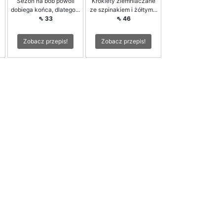
Sezon na bób powoli
Krokiety ziemniaczane
dobiega końca, dlatego...
ze szpinakiem i żółtym...
⇖ 33
⇖ 46
Zobacz przepis!
Zobacz przepis!