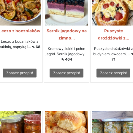
Leczo z boczniaków
Sernik jagodowy na
Puszyste
zimno...
drożdżówki z...
Leczo z boczniaków z
cukinią, papryką i...
⇖ 68
Kremowy, lekki i pełen
Puszyste drożdżówki z
jagód. Sernik jagodowy...
budyniem, owocami,...
⇖ 464
71
Zobacz przepis!
Zobacz przepis!
Zobacz przepis!