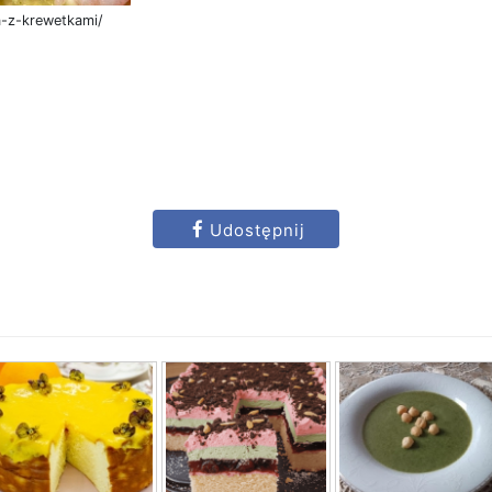
a-z-krewetkami/
Udostępnij