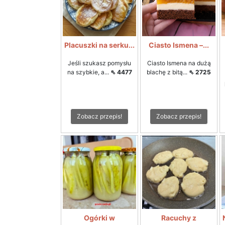
Placuszki na serku...
Ciasto Ismena –...
Jeśli szukasz pomysłu
Ciasto Ismena na dużą
na szybkie, a...
⇖ 4477
blachę z bitą...
⇖ 2725
Zobacz przepis!
Zobacz przepis!
Ogórki w
Racuchy z