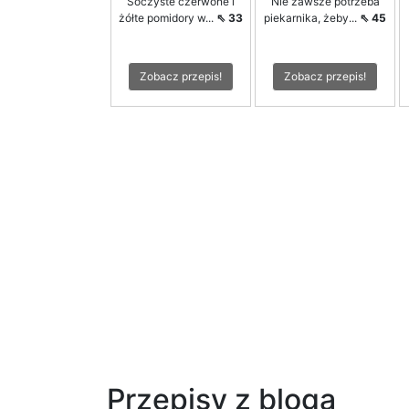
Soczyste czerwone i
Nie zawsze potrzeba
żółte pomidory w...
⇖ 33
piekarnika, żeby...
⇖ 45
Zobacz przepis!
Zobacz przepis!
Przepisy z bloga