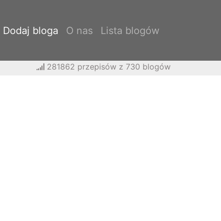
Dodaj bloga
O nas
Lista blogów
281862 przepisów z 730 blogów