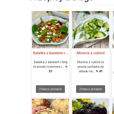
Sałatka z batatem i...
Mizeria z cukinii
Sałatka z batatem i fetą
Mizeria z cukinii to
to proste, kolorowe i...
⇖
prosta surówka do
37
obiadu na...
⇖ 41
Zobacz przepis!
Zobacz przepis!