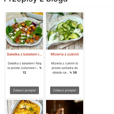
Sałatka z batatem i...
Mizeria z cukinii
Sałatka z batatem i fetą
Mizeria z cukinii to
to proste, kolorowe i...
⇖
prosta surówka do
12
obiadu na...
⇖ 38
Zobacz przepis!
Zobacz przepis!