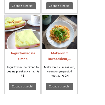
Zobacz przepis!
Zobacz przepis!
Jogurtowiec na
Makaron z
zimno
kurczakiem,...
Jogurtowiec na zimno to
Makaron z kurczakiem,
idealna przekąska na...
⇖
czerwonym pesto i
45
ricottą...
⇖ 34
Zobacz przepis!
Zobacz przepis!