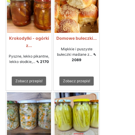
Krokodylki - ogórki
Domowe bułeczki...
z...
Miękkie i puszyste
bułeczki maślane z...
⇖
Pyszne, lekko pikantne,
2089
lekko słodkie,...
⇖ 2170
Zobacz przepis!
Zobacz przepis!