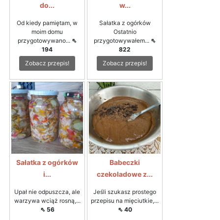
do...
w...
Od kiedy pamiętam, w
Sałatka z ogórków
moim domu
Ostatnio
przygotowywano...
⇖
przygotowywałem...
⇖
194
822
Zobacz przepis!
Zobacz przepis!
Sałatka z ogórków
Babeczki
i...
czekoladowe z...
Upał nie odpuszcza, ale
Jeśli szukasz prostego
warzywa wciąż rosną,...
przepisu na mięciutkie,...
⇖ 56
⇖ 40