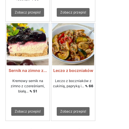
Zobacz przepis!
Zobacz przepis!
Sernik na zimno z...
Leczo z boczniaków
Kremowy sernik na
Leczo z boczniaków z
zimno z czereśniami,
cukinią, papryką i...
⇖ 66
białą...
⇖ 51
Zobacz przepis!
Zobacz przepis!