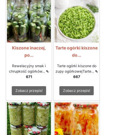
Kiszone inaczej,
Tarte ogórki kiszone
po...
do...
Rewelacyjny smak i
Tarte ogórki kiszone do
chrupkość ogórków...
⇖
zupy ogórkowejTarte...
⇖
671
667
Zobacz przepis!
Zobacz przepis!