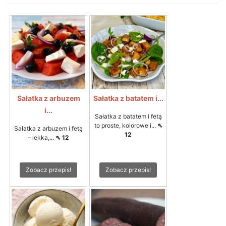
Sałatka z arbuzem
Sałatka z batatem i...
i...
Sałatka z batatem i fetą
to proste, kolorowe i...
⇖
Sałatka z arbuzem i fetą
12
– lekka,...
⇖ 12
Zobacz przepis!
Zobacz przepis!