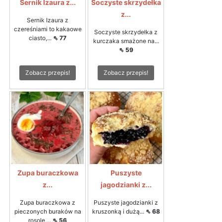
Sernik Izaura z...
Soczyste skrzydełka
z...
Sernik Izaura z
czereśniami to kakaowe
Soczyste skrzydełka z
ciasto,...
⇖ 77
kurczaka smażone na...
⇖ 59
Zobacz przepis!
Zobacz przepis!
Zupa buraczkowa
Puszyste
z...
jagodzianki z...
Zupa buraczkowa z
Puszyste jagodzianki z
pieczonych buraków na
kruszonką i dużą...
⇖ 68
rosole,...
⇖ 56