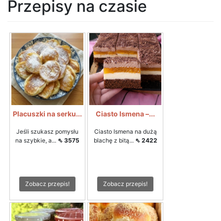
Przepisy na czasie
Placuszki na serku...
Ciasto Ismena –...
Jeśli szukasz pomysłu
Ciasto Ismena na dużą
na szybkie, a...
⇖ 3575
blachę z bitą...
⇖ 2422
Zobacz przepis!
Zobacz przepis!