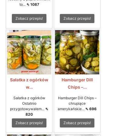
to...
⇖ 1087
Zobacz przepis!
Zobacz przepis!
Sałatka z ogórków
Hamburger Dill
w...
Chips –...
Sałatka z ogórków
Hamburger Dill Chips –
Ostatnio
chrupiące
przygotowywałem...
⇖
amerykańskie...
⇖ 696
820
Zobacz przepis!
Zobacz przepis!