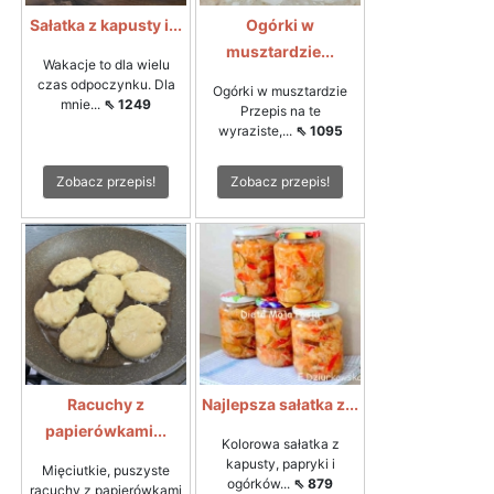
Sałatka z kapusty i...
Ogórki w
musztardzie...
Wakacje to dla wielu
czas odpoczynku. Dla
Ogórki w musztardzie
mnie...
⇖ 1249
Przepis na te
wyraziste,...
⇖ 1095
Zobacz przepis!
Zobacz przepis!
Racuchy z
Najlepsza sałatka z...
papierówkami...
Kolorowa sałatka z
kapusty, papryki i
Mięciutkie, puszyste
ogórków...
⇖ 879
racuchy z papierówkami