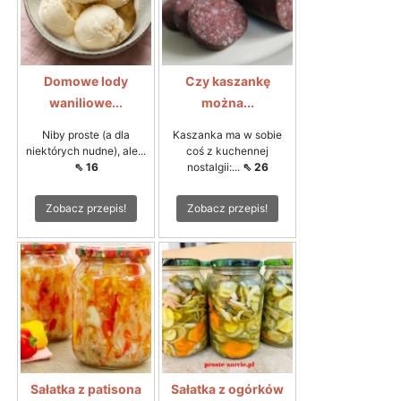
Domowe lody
Czy kaszankę
waniliowe...
można...
Niby proste (a dla
Kaszanka ma w sobie
niektórych nudne), ale...
coś z kuchennej
⇖ 16
nostalgii:...
⇖ 26
Zobacz przepis!
Zobacz przepis!
Sałatka z patisona
Sałatka z ogórków