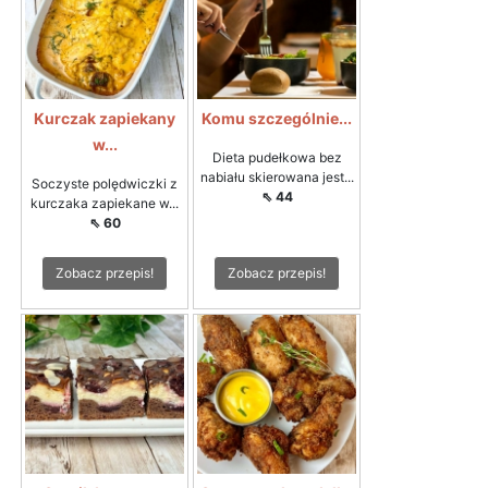
Kurczak zapiekany
Komu szczególnie...
w...
Dieta pudełkowa bez
nabiału skierowana jest...
Soczyste polędwiczki z
⇖ 44
kurczaka zapiekane w...
⇖ 60
Zobacz przepis!
Zobacz przepis!