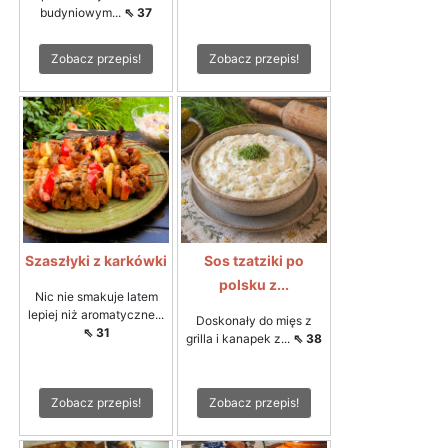
budyniowym...
⇖ 37
Zobacz przepis!
Zobacz przepis!
Szaszłyki z karkówki
Sos tzatziki po
polsku z...
Nic nie smakuje latem
lepiej niż aromatyczne...
Doskonały do mięs z
⇖ 31
grilla i kanapek z...
⇖ 38
Zobacz przepis!
Zobacz przepis!