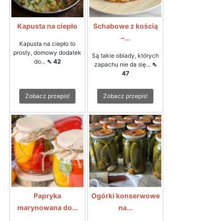
Kapusta na ciepło
Schabowe z kością
–...
Kapusta na ciepło to
prosty, domowy dodatek
Są takie obiady, których
do...
⇖ 42
zapachu nie da się...
⇖
47
Zobacz przepis!
Zobacz przepis!
Papryka
Ogórki konserwowe
marynowana do...
na...