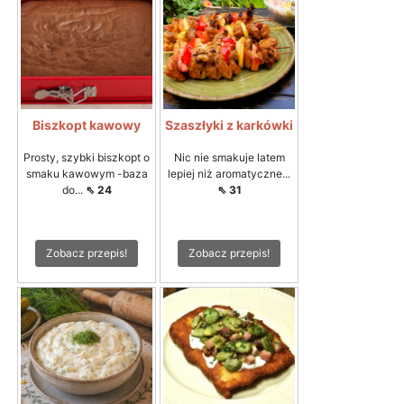
Biszkopt kawowy
Szaszłyki z karkówki
Prosty, szybki biszkopt o
Nic nie smakuje latem
smaku kawowym -baza
lepiej niż aromatyczne...
do...
⇖ 24
⇖ 31
Zobacz przepis!
Zobacz przepis!