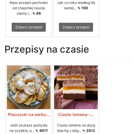
Nasz przepis pochodzi
Jak co roku według tej
od znajomej naszej
samej...
⇖ 100
mamy i...
⇖ 88
Zobacz przepis!
Zobacz przepis!
Przepisy na czasie
Placuszki na serku...
Ciasto Ismena –...
Jeśli szukasz pomysłu
Ciasto Ismena na dużą
na szybkie, a...
⇖ 4617
blachę z bitą...
⇖ 2812