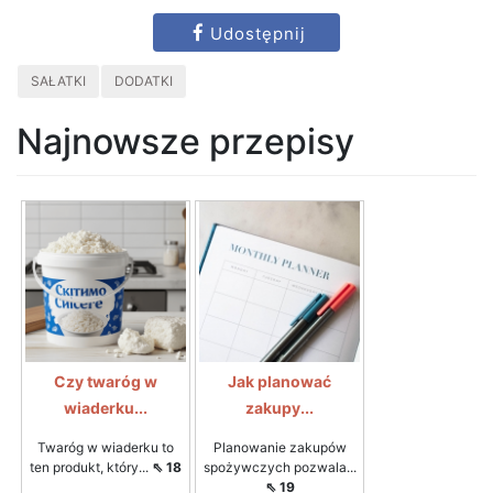
Udostępnij
SAŁATKI
DODATKI
Najnowsze przepisy
Czy twaróg w
Jak planować
wiaderku...
zakupy...
Twaróg w wiaderku to
Planowanie zakupów
ten produkt, który...
⇖ 18
spożywczych pozwala...
⇖ 19