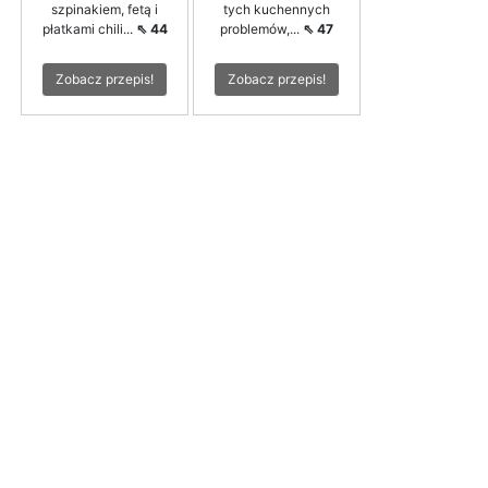
szpinakiem, fetą i
tych kuchennych
płatkami chili...
⇖ 44
problemów,...
⇖ 47
Zobacz przepis!
Zobacz przepis!