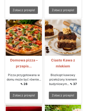
Zobacz przepis!
Zobacz przepis!
Domowa pizza –
Ciasto Kawa z
przepis...
mlekiem
Pizza przygotowana w
Biszkopt kawowy
domu może być równie...
przełożony kremem
⇖ 28
budyniowym...
⇖ 37
Zobacz przepis!
Zobacz przepis!