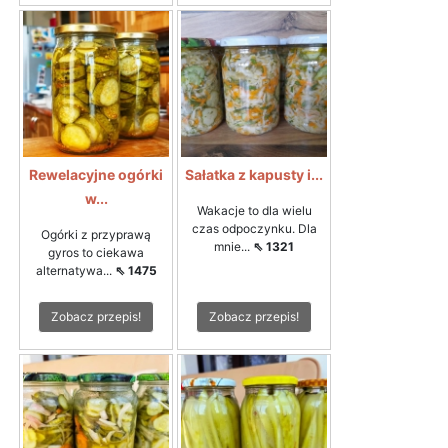
Rewelacyjne ogórki
Sałatka z kapusty i...
w...
Wakacje to dla wielu
czas odpoczynku. Dla
Ogórki z przyprawą
mnie...
⇖ 1321
gyros to ciekawa
alternatywa...
⇖ 1475
Zobacz przepis!
Zobacz przepis!