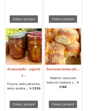
Zobacz przepis!
Zobacz przepis!
Krokodylki - ogórki
Domowe bułeczki...
z...
Miękkie i puszyste
bułeczki maślane z...
⇖
Pyszne, lekko pikantne,
2188
lekko słodkie,...
⇖ 2330
Zobacz przepis!
Zobacz przepis!