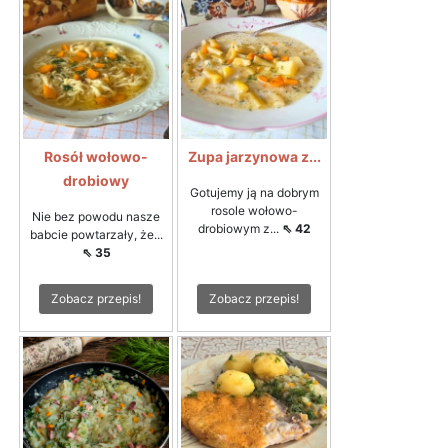
Rosół wołowo-
Zupa jarzynowa z...
drobiowy
Gotujemy ją na dobrym
rosole wołowo-
Nie bez powodu nasze
drobiowym z...
⇖ 42
babcie powtarzały, że...
⇖ 35
Zobacz przepis!
Zobacz przepis!