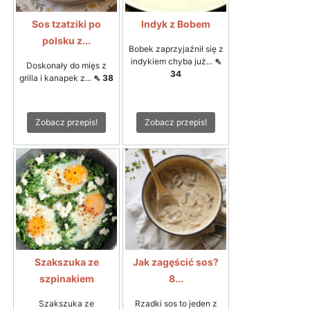
Sos tzatziki po
Indyk z Bobem
polsku z...
Bobek zaprzyjaźnił się z
indykiem chyba już...
⇖
Doskonały do mięs z
34
grilla i kanapek z...
⇖ 38
Zobacz przepis!
Zobacz przepis!
Szakszuka ze
Jak zagęścić sos?
szpinakiem
8...
Szakszuka ze
Rzadki sos to jeden z