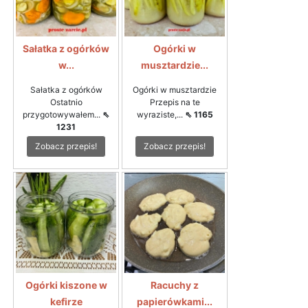
Sałatka z ogórków
Ogórki w
w...
musztardzie...
Sałatka z ogórków
Ogórki w musztardzie
Ostatnio
Przepis na te
przygotowywałem...
⇖
wyraziste,...
⇖ 1165
1231
Zobacz przepis!
Zobacz przepis!
Ogórki kiszone w
Racuchy z
kefirze
papierówkami...