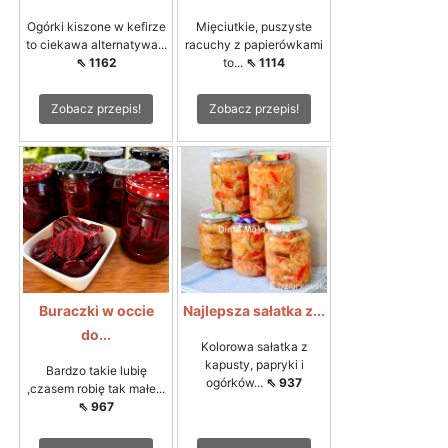
Ogórki kiszone w kefirze
Mięciutkie, puszyste
to ciekawa alternatywa...
racuchy z papierówkami
⇖ 1162
to...
⇖ 1114
Zobacz przepis!
Zobacz przepis!
Buraczki w occie
Najlepsza sałatka z...
do...
Kolorowa sałatka z
kapusty, papryki i
Bardzo takie lubię
ogórków...
⇖ 937
,czasem robię tak małe...
⇖ 967