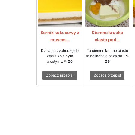
Sernik kokosowy z
Ciemne kruche
musem...
ciasto pod...
Dzisiaj przychodzę do
To ciemne kruche ciasto
Was z kolejnym
to doskonała baza do...
⇖
prostym...
⇖ 26
29
Zobacz przepis!
Zobacz przepis!