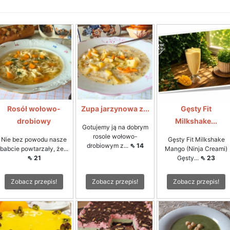
Rosół wołowo-
Zupa jarzynowa z...
Gęsty Fit
drobiowy
Milkshake...
Gotujemy ją na dobrym
rosole wołowo-
Nie bez powodu nasze
Gęsty Fit Milkshake
drobiowym z...
⇖ 14
babcie powtarzały, że...
Mango (Ninja Creami)
⇖ 21
Gęsty...
⇖ 23
Zobacz przepis!
Zobacz przepis!
Zobacz przepis!