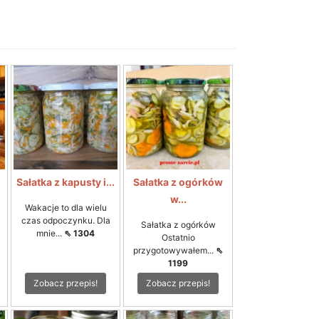
i
Sałatka z kapusty i...
Sałatka z ogórków
w...
Wakacje to dla wielu
czas odpoczynku. Dla
Sałatka z ogórków
mnie...
⇖ 1304
Ostatnio
przygotowywałem...
⇖
1199
Zobacz przepis!
Zobacz przepis!