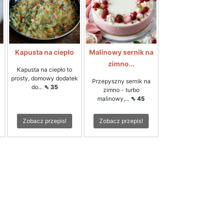
Kapusta na ciepło
Malinowy sernik na
zimno...
Kapusta na ciepło to
prosty, domowy dodatek
Przepyszny sernik na
do...
⇖ 35
zimno - turbo
malinowy,...
⇖ 45
Zobacz przepis!
Zobacz przepis!