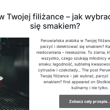
 Twojej filiżance – jak wybra
się smakiem?
Peruwiańska arabika w Twojej filiżan
parzyć i delektować się smakiem? K
niedoceniana – niesłusznie. To ziarna, 
wszystko, czego szukają miłośnicy
smaku: łagodność, subtelną kwasowość
cytrusów i czekolady... The post Peru
Twojej filiżance – jak wybrać, parzyć
smakiem? first appeared on Słodkie
kulinarny i nie tylko.
Zobacz cały przepis..