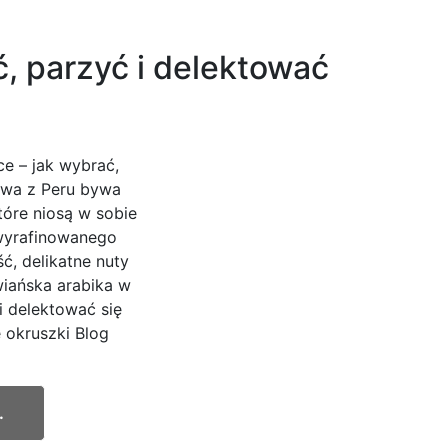
ć, parzyć i delektować
ce – jak wybrać,
awa z Peru bywa
które niosą w sobie
 wyrafinowanego
, delikatne nuty
wiańska arabika w
 i delektować się
 okruszki Blog
.