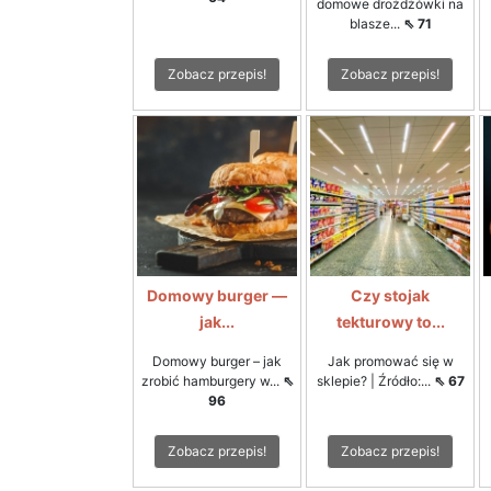
domowe drożdżówki na
blasze...
⇖ 71
Zobacz przepis!
Zobacz przepis!
Domowy burger —
Czy stojak
jak...
tekturowy to...
Domowy burger – jak
Jak promować się w
zrobić hamburgery w...
⇖
sklepie? | Źródło:...
⇖ 67
96
Zobacz przepis!
Zobacz przepis!