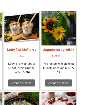
Lody à la McFlurry
Jagodowe syrniki z
z...
sosem...
Lody à la McFlurry z
Nie jestem wielbicielką
KitKat (Ninja Creami)
klusek leniwych ale...
⇖
Lody...
⇖ 34
17
Zobacz przepis!
Zobacz przepis!