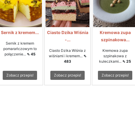
Sernik z kremem...
Ciasto Dzika Wiśnia
Kremowa zupa
-...
szpinakowa...
Sernik z kremem
pomarańczowym to
Ciasto Dzika Wiśnia z
Kremowa zupa
połączenie...
⇖ 45
wiśniami i kremem...
⇖
szpinakowa z
483
kuleczkami...
⇖ 25
Zobacz przepis!
Zobacz przepis!
Zobacz przepis!