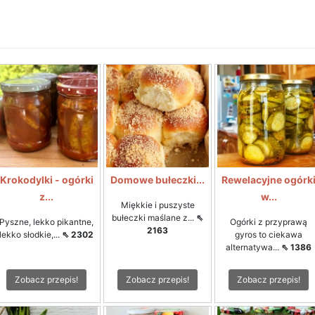
Krokodylki - ogórki
Domowe bułeczki...
Rewelacyjne ogórk
z...
w...
Miękkie i puszyste
bułeczki maślane z...
⇖
Pyszne, lekko pikantne,
Ogórki z przyprawą
2163
lekko słodkie,...
⇖ 2302
gyros to ciekawa
alternatywa...
⇖ 1386
Zobacz przepis!
Zobacz przepis!
Zobacz przepis!