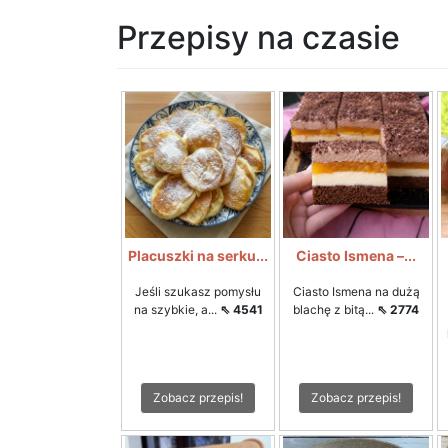
Przepisy na czasie
Placuszki na serku...
Ciasto Ismena –...
Jeśli szukasz pomysłu
Ciasto Ismena na dużą
na szybkie, a...
⇖ 4541
blachę z bitą...
⇖ 2774
Zobacz przepis!
Zobacz przepis!