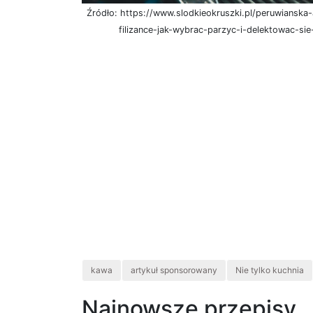
Źródło: https://www.slodkieokruszki.pl/peruwianska-
filizance-jak-wybrac-parzyc-i-delektowac-si
kawa
artykuł sponsorowany
Nie tylko kuchnia
Najnowsze przepisy