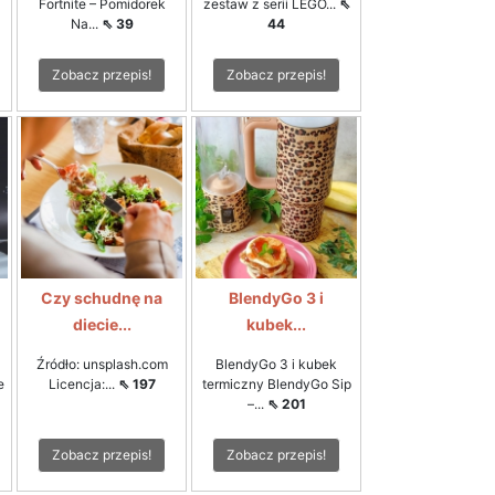
Fortnite – Pomidorek
zestaw z serii LEGO...
⇖
Na...
⇖ 39
44
Zobacz przepis!
Zobacz przepis!
Czy schudnę na
BlendyGo 3 i
diecie...
kubek...
Źródło: unsplash.com
BlendyGo 3 i kubek
e
Licencja:...
⇖ 197
termiczny BlendyGo Sip
–...
⇖ 201
Zobacz przepis!
Zobacz przepis!