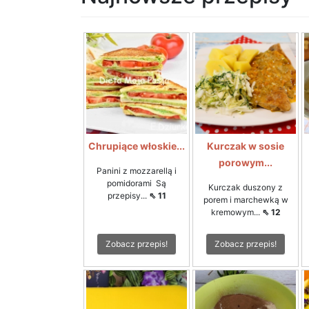
Chrupiące włoskie...
Kurczak w sosie
porowym...
Panini z mozzarellą i
pomidorami Są
Kurczak duszony z
przepisy...
⇖ 11
porem i marchewką w
kremowym...
⇖ 12
Zobacz przepis!
Zobacz przepis!