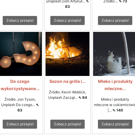
unsplash.com Artykuł...
⇖
Źródło:...
⇖ 73
83
Zobacz przepis!
Zobacz przepis!
Zobacz przepis!
Do czego
Sezon na grilla i...
Mleko i produkty
wykorzystywane...
mleczne...
Źródło: Kevin Woblick,
Unplash Zaczął...
⇖ 64
Źródło: Jon Tyson,
Mleko i produkty
Unplash Do czego...
⇖
mleczne w cukiernictwi
63
|...
⇖ 140
Zobacz przepis!
Zobacz przepis!
Zobacz przepis!