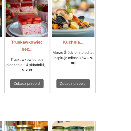
Truskawkowiec
Kuchnia...
bez...
Morze Śródziemne od lat
inspiruje miłośników...
⇖
Truskawkowiec bez
80
pieczenia – 4 składniki,...
⇖ 703
Zobacz przepis!
Zobacz przepis!