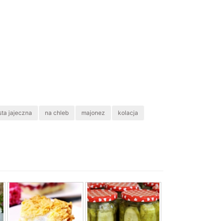
sta jajeczna
na chleb
majonez
kolacja