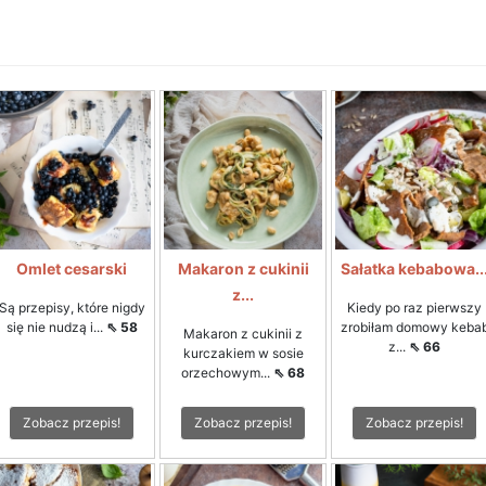
Omlet cesarski
Makaron z cukinii
Sałatka kebabowa..
z...
Są przepisy, które nigdy
Kiedy po raz pierwszy
się nie nudzą i...
⇖ 58
zrobiłam domowy keba
Makaron z cukinii z
z...
⇖ 66
kurczakiem w sosie
orzechowym...
⇖ 68
Zobacz przepis!
Zobacz przepis!
Zobacz przepis!