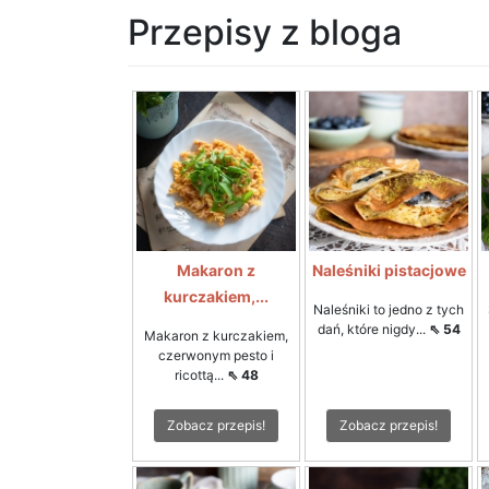
Przepisy z bloga
Makaron z
Naleśniki pistacjowe
kurczakiem,...
Naleśniki to jedno z tych
dań, które nigdy...
⇖ 54
Makaron z kurczakiem,
czerwonym pesto i
ricottą...
⇖ 48
Zobacz przepis!
Zobacz przepis!