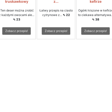
truskawkowy
z...
kefirze
Ten deser można zrobić
Łatwy przepis na ciasto
Ogórki kiszone w kefirz
z każdymi owocami ale...
cytrynowe z...
⇖ 22
to ciekawa alternatywa..
⇖ 23
⇖ 38
Zobacz przepis!
Zobacz przepis!
Zobacz przepis!