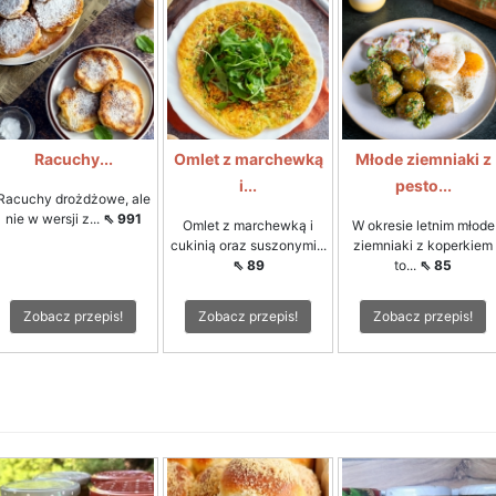
Racuchy...
Omlet z marchewką
Młode ziemniaki z
i...
pesto...
Racuchy drożdżowe, ale
nie w wersji z...
⇖ 991
Omlet z marchewką i
W okresie letnim młode
cukinią oraz suszonymi...
ziemniaki z koperkiem
⇖ 89
to...
⇖ 85
Zobacz przepis!
Zobacz przepis!
Zobacz przepis!