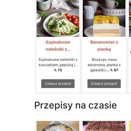
Szpinakowe
Bananowiec z
naleśniki z...
pianką
Szpinakowe naleśniki z
Biszkopt, masa
kurczakiem, papryką i...
bananowa, pianka z
⇖ 73
galaretki i...
⇖ 97
Zobacz przepis!
Zobacz przepis!
Przepisy na czasie