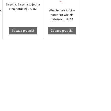
–...
Bazylia. Bazylia to jedna
z najbardziej...
⇖ 47
e
Wesołe naleśniki w
.
panterkę Wesołe
naleśniki...
⇖ 39
Zobacz przepis!
Zobacz przepis!