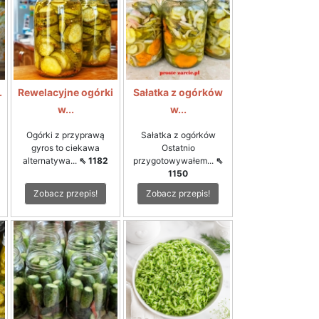
.
Rewelacyjne ogórki
Sałatka z ogórków
w...
w...
Ogórki z przyprawą
Sałatka z ogórków
gyros to ciekawa
Ostatnio
alternatywa...
⇖ 1182
przygotowywałem...
⇖
1150
Zobacz przepis!
Zobacz przepis!