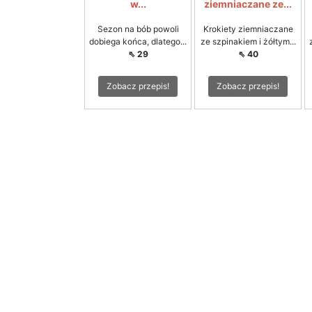
w...
ziemniaczane ze...
Sezon na bób powoli
Krokiety ziemniaczane
dobiega końca, dlatego...
ze szpinakiem i żółtym...
⇖ 29
⇖ 40
Zobacz przepis!
Zobacz przepis!