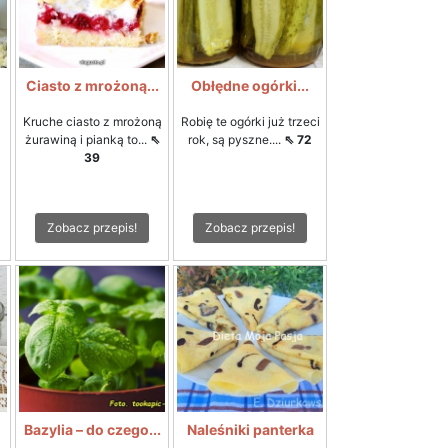
Ciasto z mrożoną...
Obłędne ogórki...
Kruche ciasto z mrożoną
Robię te ogórki już trzeci
żurawiną i pianką to...
⇖
rok, są pyszne....
⇖ 72
39
Zobacz przepis!
Zobacz przepis!
Bazylia – do czego...
Naleśniki panterka