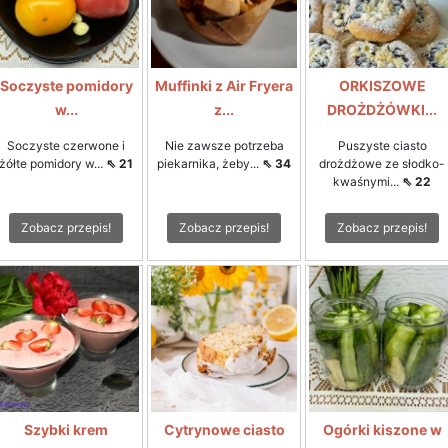
Soczyste pomidory
Muffinki z Air Fryera
ORKISZOWE
w...
z...
DROŻDŻÓWKI...
Soczyste czerwone i
Nie zawsze potrzeba
Puszyste ciasto
żółte pomidory w...
⇖ 21
piekarnika, żeby...
⇖ 34
drożdżowe ze słodko-
kwaśnymi...
⇖ 22
Zobacz przepis!
Zobacz przepis!
Zobacz przepis!
Szybki krem
Cytrynowe ciasto
Ogórki kiszone w