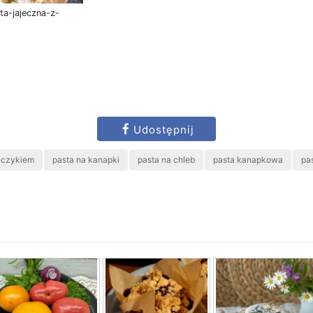
ta-jajeczna-z-
Udostępnij
uńczykiem
pasta na kanapki
pasta na chleb
pasta kanapkowa
pa