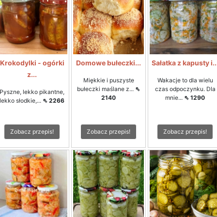
Krokodylki - ogórki
Domowe bułeczki...
Sałatka z kapusty i..
z...
Miękkie i puszyste
Wakacje to dla wielu
bułeczki maślane z...
⇖
czas odpoczynku. Dla
Pyszne, lekko pikantne,
2140
mnie...
⇖ 1290
lekko słodkie,...
⇖ 2266
Zobacz przepis!
Zobacz przepis!
Zobacz przepis!