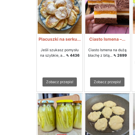
Placuszki na serku...
Ciasto Ismena –...
Jeśli szukasz pomysłu
Ciasto Ismena na dużą
na szybkie, a...
⇖ 4436
blachę z bitą...
⇖ 2699
Zobacz przepis!
Zobacz przepis!