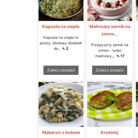
Kapusta na ciepło
Malinowy sernik na
zimno...
Kapusta na ciepło to
prosty, domowy dodatek
Przepyszny sernik na
do...
⇖ 2
zimno - turbo
malinowy,...
⇖ 17
Zobacz przepis!
Zobacz przepis!
Makaron z bobem
Krokiety