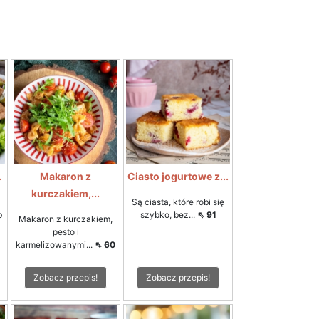
.
Makaron z
Ciasto jogurtowe z...
kurczakiem,...
Są ciasta, które robi się
b
szybko, bez...
⇖ 91
Makaron z kurczakiem,
pesto i
karmelizowanymi...
⇖ 60
Zobacz przepis!
Zobacz przepis!