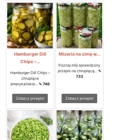
Hamburger Dill
Mizeria na zimę w...
Chips –...
Poznaj mój sprawdzony
przepis na chrupiącą...
⇖
Hamburger Dill Chips –
733
chrupiące
amerykańskie...
⇖ 746
Zobacz przepis!
Zobacz przepis!