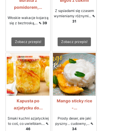
Buratta z
Bigos z cukinii
pomidorem,...
Z sąsiadami się czasem
wymieniamy różnymi...
⇖
Włoskie wakacje kojarzą
31
się z beztroską,...
⇖ 39
Zobacz przepis!
Zobacz przepis!
Kapusta po
Mango sticky rice
azjatycku do...
-...
Smaki kuchni azjatyckiej
Prosty deser, ale jaki
to coś, co uwielbiam....
⇖
pyszny... cudowny,...
⇖
46
34