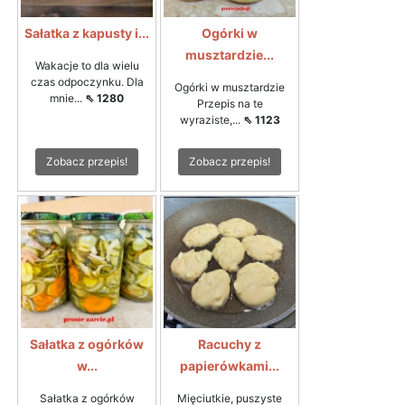
Sałatka z kapusty i...
Ogórki w
musztardzie...
Wakacje to dla wielu
czas odpoczynku. Dla
Ogórki w musztardzie
mnie...
⇖ 1280
Przepis na te
wyraziste,...
⇖ 1123
Zobacz przepis!
Zobacz przepis!
Sałatka z ogórków
Racuchy z
w...
papierówkami...
Sałatka z ogórków
Mięciutkie, puszyste