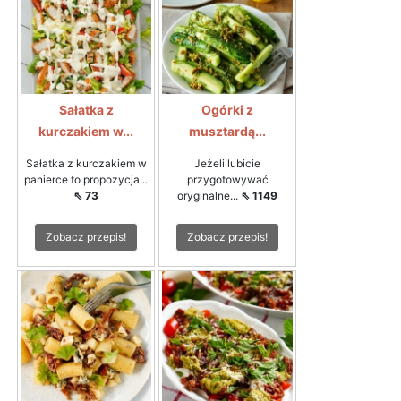
Sałatka z
Ogórki z
kurczakiem w...
musztardą...
Sałatka z kurczakiem w
Jeżeli lubicie
panierce to propozycja...
przygotowywać
⇖ 73
oryginalne...
⇖ 1149
Zobacz przepis!
Zobacz przepis!