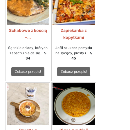
Schabowe z kością
Zapiekanka z
–...
kopytkami
Są takie obiady, których
Jeśli szukasz pomysłu
zapachu nie da się...
⇖
na sycący, prosty i...
⇖
34
45
Zobacz przepis!
Zobacz przepis!