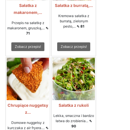
Sałatka z
Sałatka z burratą,...
makaronem,...
Kremowa sałatka z
burratą, zielonym
Przepis na sałatkę z
pesto,...
⇖ 81
makaronem, gruszką,...
⇖
71
Zobacz przepis!
Zobacz przepis!
Chrupiące nuggetsy
Sałatka z rukoli
z...
Lekka, smaczna i bardzo
łatwa do zrobienia...
⇖
Domowe nuggetsy z
90
kurczaka z air fryera....
⇖