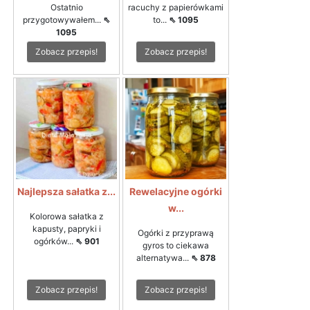
Ostatnio
racuchy z papierówkami
przygotowywałem...
⇖
to...
⇖ 1095
1095
Zobacz przepis!
Zobacz przepis!
Najlepsza sałatka z...
Rewelacyjne ogórki
w...
Kolorowa sałatka z
kapusty, papryki i
Ogórki z przyprawą
ogórków...
⇖ 901
gyros to ciekawa
alternatywa...
⇖ 878
Zobacz przepis!
Zobacz przepis!