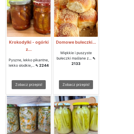
Krokodylki - ogórki
Domowe bułeczki...
z...
Miękkie i puszyste
bułeczki maślane z...
⇖
Pyszne, lekko pikantne,
2133
lekko słodkie,...
⇖ 2244
Zobacz przepis!
Zobacz przepis!