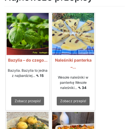
Bazylia – do czego...
Naleśniki panterka
–...
Bazylia. Bazylia to jedna
z najbardziej...
⇖ 15
Wesołe naleśniki w
panterkę Wesołe
naleśniki...
⇖ 34
Zobacz przepis!
Zobacz przepis!