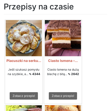
Przepisy na czasie
Placuszki na serku...
Ciasto Ismena –...
Jeśli szukasz pomysłu
Ciasto Ismena na dużą
na szybkie, a...
⇖ 4344
blachę z bitą...
⇖ 2642
Zobacz przepis!
Zobacz przepis!