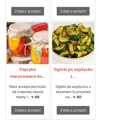
Zobacz przepis!
Zobacz przepis!
Papryka
Ogórki po azjatycku
marynowana do...
z...
Nasz przepis pochodzi
Ogórki po azjatycku z
od znajomej naszej
sezamem to przykład
mamy i...
⇖ 68
na...
⇖ 80
Zobacz przepis!
Zobacz przepis!