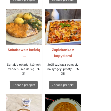
Schabowe z kością
Zapiekanka z
–...
kopytkami
Są takie obiady, których
Jeśli szukasz pomysłu
zapachu nie da się...
⇖
na sycący, prosty i...
⇖
31
38
Zobacz przepis!
Zobacz przepis!