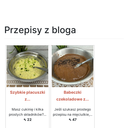
Przepisy z bloga
Szybkie placuszki
Babeczki
z...
czekoladowe z...
Masz cukinię i kilka
Jeśli szukasz prostego
prostych składników?...
przepisu na mięciutkie,...
⇖ 22
⇖ 47