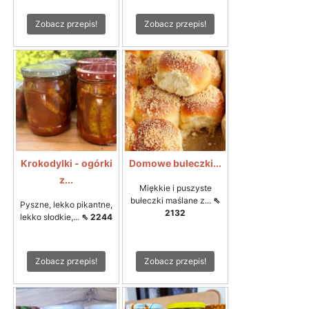
Zobacz przepis!
Zobacz przepis!
Krokodylki - ogórki
Domowe bułeczki...
z...
Miękkie i puszyste
bułeczki maślane z...
⇖
Pyszne, lekko pikantne,
2132
lekko słodkie,...
⇖ 2244
Zobacz przepis!
Zobacz przepis!