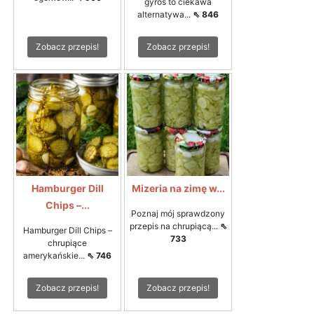
gyros to ciekawa
alternatywa...
⇖ 846
Zobacz przepis!
Zobacz przepis!
Hamburger Dill
Mizeria na zimę w...
Chips –...
Poznaj mój sprawdzony
przepis na chrupiącą...
⇖
Hamburger Dill Chips –
733
chrupiące
amerykańskie...
⇖ 746
Zobacz przepis!
Zobacz przepis!