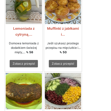
Lemoniada z
Muffinki z jabłkami
cytryną,...
i...
Domowa lemoniada z
Jeśli szukasz prostego
dodatkiem świeżej
przepisu na mięciutkie i...
mięty,...
⇖ 56
⇖ 50
Zobacz przepis!
Zobacz przepis!