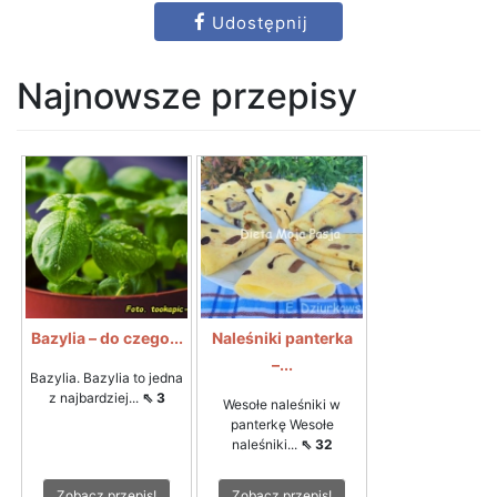
Udostępnij
Najnowsze przepisy
Bazylia – do czego...
Naleśniki panterka
–...
Bazylia. Bazylia to jedna
z najbardziej...
⇖ 3
Wesołe naleśniki w
panterkę Wesołe
naleśniki...
⇖ 32
Zobacz przepis!
Zobacz przepis!