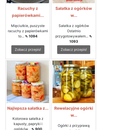
Racuchy z
Sałatka z ogórków
papierówkami...
w...
Mięciutkie, puszyste
Sałatka z ogórków
racuchy z papierówkami
Ostatnio
to...
⇖ 1094
przygotowywałem...
⇖
1093
Zobacz przepis!
Zobacz przepis!
Najlepsza sałatka z...
Rewelacyjne ogórki
w...
Kolorowa sałatka z
kapusty, papryki i
Ogórki z przyprawą
ogórków...
⇖ 900