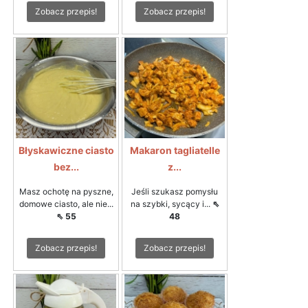
Zobacz przepis!
Zobacz przepis!
Błyskawiczne ciasto
Makaron tagliatelle
bez...
z...
Masz ochotę na pyszne,
Jeśli szukasz pomysłu
domowe ciasto, ale nie...
na szybki, sycący i...
⇖
⇖ 55
48
Zobacz przepis!
Zobacz przepis!