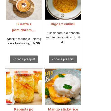
Buratta z
Bigos z cukinii
pomidorem,...
Z sąsiadami się czasem
wymieniamy różnymi...
⇖
Włoskie wakacje kojarzą
31
się z beztroską,...
⇖ 39
Zobacz przepis!
Zobacz przepis!
Kapusta po
Mango sticky rice