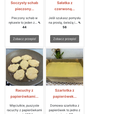
Soczysty schab
Sałatka z
pieczony...
czerwoną...
Pieczony schab w
Jeśli szukasz pomysłu
rękawie to jeden z...
⇖
na prostą, świeżą i...
⇖
44
56
Zobacz przepis!
Zobacz przepis!
Racuchy z
Szarlotka z
papierówkami...
papierówek...
Mięciutkie, puszyste
Domowa szarlotka z
racuchy z papierówkami
papierówek to jedno z