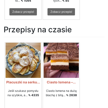
to...
⇖ 1094
tych...
⇖ 85
Zobacz przepis!
Zobacz przepis!
Przepisy na czasie
Placuszki na serku...
Ciasto Ismena –...
Jeśli szukasz pomysłu
Ciasto Ismena na dużą
na szybkie, a...
⇖ 4335
blachę z bitą...
⇖ 2638