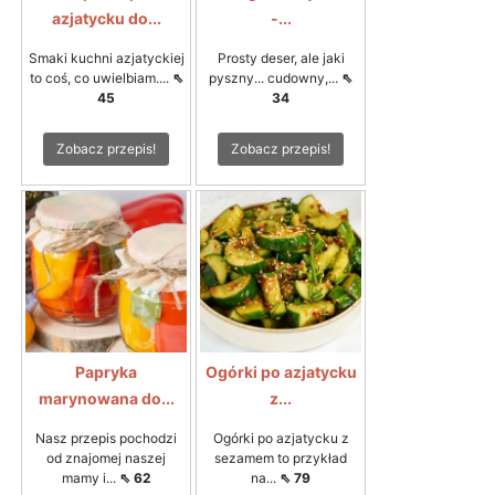
azjatycku do...
-...
Smaki kuchni azjatyckiej
Prosty deser, ale jaki
to coś, co uwielbiam....
⇖
pyszny... cudowny,...
⇖
45
34
Zobacz przepis!
Zobacz przepis!
Papryka
Ogórki po azjatycku
marynowana do...
z...
Nasz przepis pochodzi
Ogórki po azjatycku z
od znajomej naszej
sezamem to przykład
mamy i...
⇖ 62
na...
⇖ 79