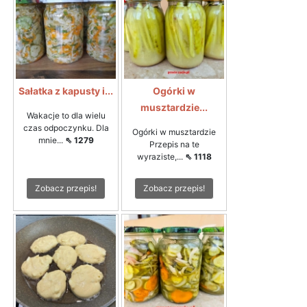
Sałatka z kapusty i...
Ogórki w
musztardzie...
Wakacje to dla wielu
czas odpoczynku. Dla
Ogórki w musztardzie
mnie...
⇖ 1279
Przepis na te
wyraziste,...
⇖ 1118
Zobacz przepis!
Zobacz przepis!