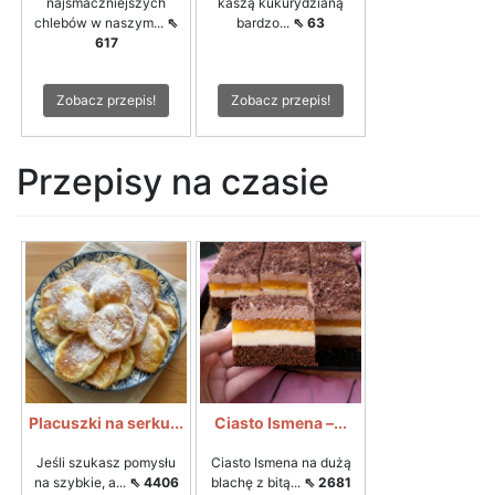
najsmaczniejszych
kaszą kukurydzianą
chlebów w naszym...
⇖
bardzo...
⇖ 63
617
Zobacz przepis!
Zobacz przepis!
Przepisy na czasie
Placuszki na serku...
Ciasto Ismena –...
Jeśli szukasz pomysłu
Ciasto Ismena na dużą
na szybkie, a...
⇖ 4406
blachę z bitą...
⇖ 2681