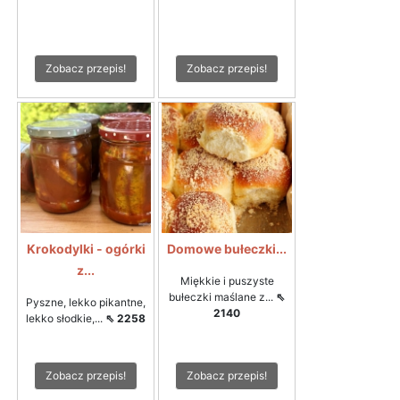
Zobacz przepis!
Zobacz przepis!
Krokodylki - ogórki
Domowe bułeczki...
z...
Miękkie i puszyste
bułeczki maślane z...
⇖
Pyszne, lekko pikantne,
2140
lekko słodkie,...
⇖ 2258
Zobacz przepis!
Zobacz przepis!