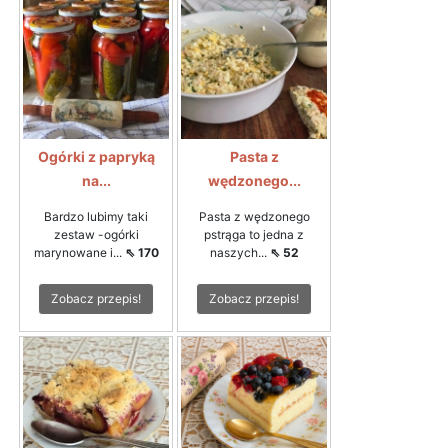
Ogórki z papryką
Pasta z
na...
wędzonego...
Bardzo lubimy taki
Pasta z wędzonego
zestaw -ogórki
pstrąga to jedna z
marynowane i...
⇖ 170
naszych...
⇖ 52
Zobacz przepis!
Zobacz przepis!