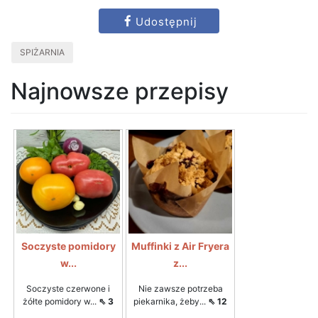
Udostępnij
SPIŻARNIA
Najnowsze przepisy
Soczyste pomidory
Muffinki z Air Fryera
w...
z...
Soczyste czerwone i
Nie zawsze potrzeba
żółte pomidory w...
⇖ 3
piekarnika, żeby...
⇖ 12