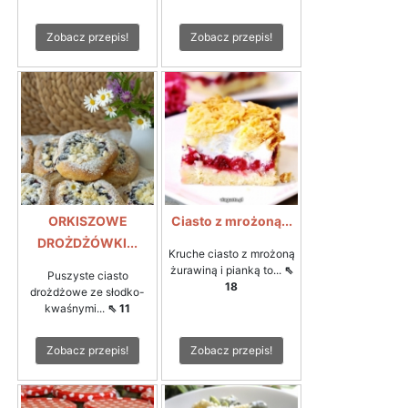
Zobacz przepis!
Zobacz przepis!
ORKISZOWE
Ciasto z mrożoną...
DROŻDŻÓWKI...
Kruche ciasto z mrożoną
żurawiną i pianką to...
⇖
Puszyste ciasto
18
drożdżowe ze słodko-
kwaśnymi...
⇖ 11
Zobacz przepis!
Zobacz przepis!