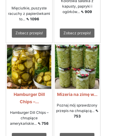
Kolorowa sałatka z
kapusty, papryki i
Mięciutkie, puszyste
ogórków...
⇖ 909
racuchy z papierówkami
to...
⇖ 1096
Zobacz przepis!
Zobacz przepis!
Hamburger Dill
Mizeria na zimę w...
Chips –...
Poznaj mój sprawdzony
przepis na chrupiącą...
⇖
Hamburger Dill Chips –
753
chrupiące
amerykańskie...
⇖ 756