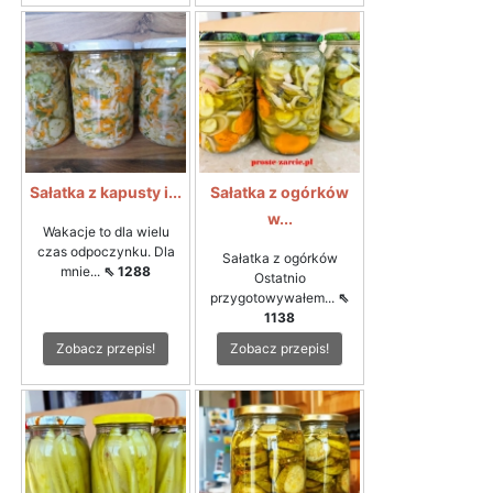
Sałatka z kapusty i...
Sałatka z ogórków
w...
Wakacje to dla wielu
czas odpoczynku. Dla
Sałatka z ogórków
mnie...
⇖ 1288
Ostatnio
przygotowywałem...
⇖
1138
Zobacz przepis!
Zobacz przepis!