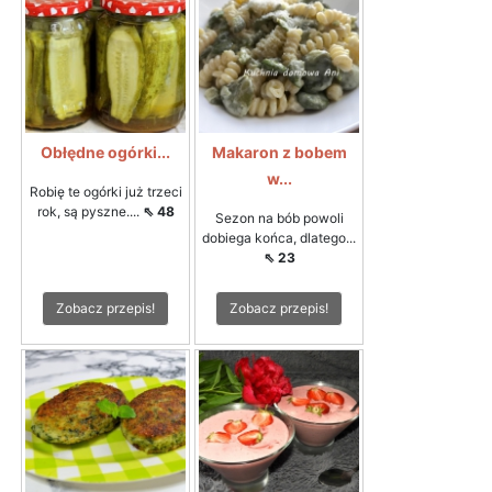
Obłędne ogórki...
Makaron z bobem
w...
Robię te ogórki już trzeci
rok, są pyszne....
⇖ 48
Sezon na bób powoli
dobiega końca, dlatego...
⇖ 23
Zobacz przepis!
Zobacz przepis!