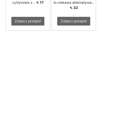
cytrynowe z...
⇖ 17
to ciekawa alternatywa...
⇖ 32
Zobacz przepis!
Zobacz przepis!