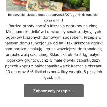
https://rajchelewa.blogspot.com/2025/07/ogorki-kiszone-do-
spizarni.html
Bardzo prosty sposób kiszenia ogórków na zimę.
Minimum składników i doskonały smak tradycyjnych
ogórków kiszonych domowym sposobem. Przepis w
naszym domu funkcjonuje od lat i tak ukiszone ogórki
nam bardzo smakują i co najważniejsze doskonale się
przechowują całą zimę. Składniki: około 5 kg małych
ogórków gruntowych2-3 małe główki czosnkuduży
pęczek kopru z baldachamikawałek korzenia chrzanu
20 cm oraz 5-6 liści chrzanu4 litry wrzątku8 płaskich
łyżek soli...
Zobacz cały przepis...