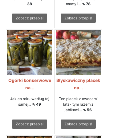
38
mamy i...
⇖ 78
Zobacz przepis!
Zobacz przepis!
Ogórki konserwowe
Błyskawiczny placek
na...
na...
Jak co roku według tej
Ten placek z owocami
samej...
⇖ 49
lata- tym razem z
jabłkami...
⇖ 56
Zobacz przepis!
Zobacz przepis!