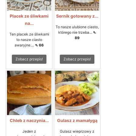
Placek ze śliwkami
Sernik gotowany z...
na...
To nasze ulubione ciasto,
którego nie trzeba...
⇖
Ten placek ze śliwkami
89
to nasze ciasto
awaryjne....
⇖ 66
Zobacz przepis!
Zobacz przepis!
Chleb z naczynia...
Gulasz z mamałygą
Jeden z
Gulasz wieprzowy z