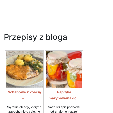
Przepisy z bloga
Schabowe z kością
Papryka
–...
marynowana do...
Są takie obiady, których
Nasz przepis pochodzi
zapachu nie da się...
⇖
od znajomej naszej