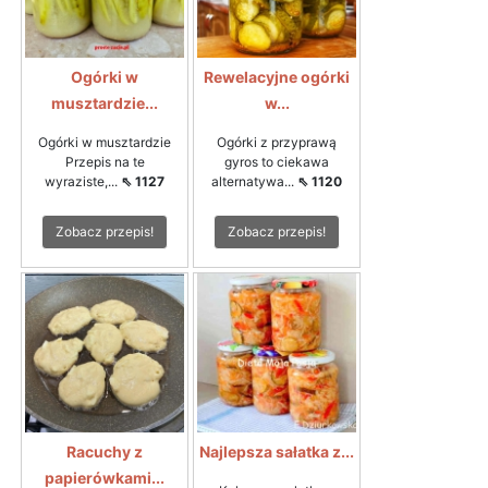
Ogórki w
Rewelacyjne ogórki
musztardzie...
w...
Ogórki w musztardzie
Ogórki z przyprawą
Przepis na te
gyros to ciekawa
wyraziste,...
⇖ 1127
alternatywa...
⇖ 1120
Zobacz przepis!
Zobacz przepis!
Racuchy z
Najlepsza sałatka z...
papierówkami...