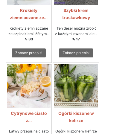
Krokiety
Szybki krem
ziemniaczane ze...
truskawkowy
Krokiety ziemniaczane
Ten deser można zrobić
ze szpinakiem i żółtym...
z każdymi owocami ale...
⇖ 33
⇖ 17
Zobacz przepis!
Zobacz przepis!
Cytrynowe ciasto
Ogórki kiszone w
z...
kefirze
Łatwy przepis na ciasto
Ogórki kiszone w kefirze