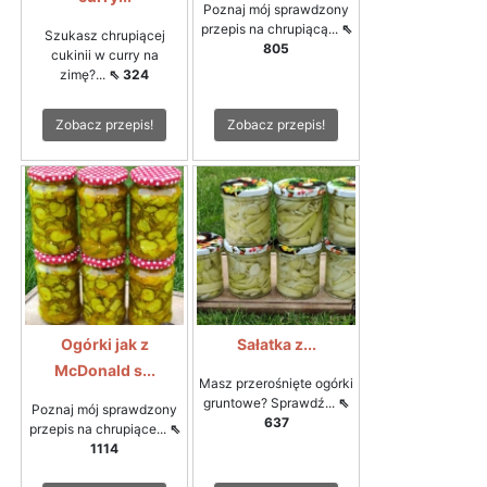
Poznaj mój sprawdzony
przepis na chrupiącą...
⇖
Szukasz chrupiącej
805
cukinii w curry na
zimę?...
⇖ 324
Zobacz przepis!
Zobacz przepis!
Ogórki jak z
Sałatka z...
McDonald s...
Masz przerośnięte ogórki
gruntowe? Sprawdź...
⇖
Poznaj mój sprawdzony
637
przepis na chrupiące...
⇖
1114