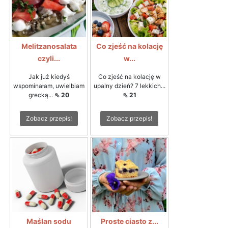
Melitzanosalata
Co zjeść na kolację
czyli...
w...
Jak już kiedyś
Co zjeść na kolację w
wspominałam, uwielbiam
upalny dzień? 7 lekkich...
grecką...
⇖ 20
⇖ 21
Zobacz przepis!
Zobacz przepis!
Maślan sodu
Proste ciasto z...