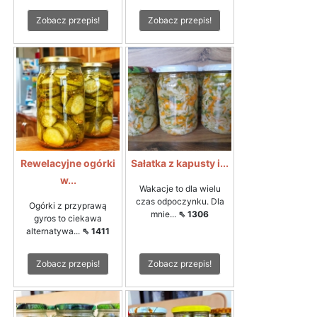
Zobacz przepis!
Zobacz przepis!
Rewelacyjne ogórki
Sałatka z kapusty i...
w...
Wakacje to dla wielu
czas odpoczynku. Dla
Ogórki z przyprawą
mnie...
⇖ 1306
gyros to ciekawa
alternatywa...
⇖ 1411
Zobacz przepis!
Zobacz przepis!