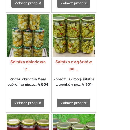
Zobacz przepis!
Zobacz przepis!
Sałatka obiadowa
Sałatka z ogórków
z...
po...
Znowu obrodziły Wam
Zobacz, jak robię sałatkę
ogórki i są nieco...
⇖ 804
z ogórków po...
⇖ 931
Zobacz przepis!
Zobacz przepis!