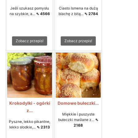
Jeśli szukasz pomysłu
Ciasto Ismena na dużą
na szybkie, a...
⇖ 4566
blachę z bitą...
⇖ 2784
Zobacz przepis!
Zobacz przepis!
Krokodylki - ogórki
Domowe bułeczki...
z...
Miękkie i puszyste
bułeczki maślane z...
⇖
Pyszne, lekko pikantne,
2168
lekko słodkie,...
⇖ 2313