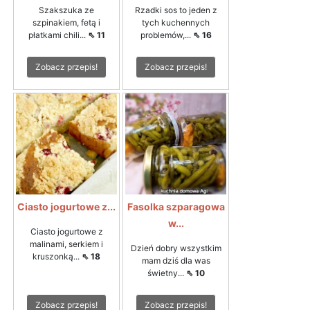
Szakszuka ze
Rzadki sos to jeden z
szpinakiem, fetą i
tych kuchennych
płatkami chili...
⇖ 11
problemów,...
⇖ 16
Zobacz przepis!
Zobacz przepis!
Ciasto jogurtowe z...
Fasolka szparagowa
w...
Ciasto jogurtowe z
malinami, serkiem i
Dzień dobry wszystkim
kruszonką...
⇖ 18
mam dziś dla was
świetny...
⇖ 10
Zobacz przepis!
Zobacz przepis!