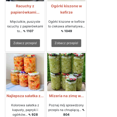
Racuchy z
Ogórki kiszone w
papierówkami...
kefirze
Mięciutkie, puszyste
Ogórki kiszone w kefirze
racuchy z papierówkami
to ciekawa alternatywa...
to...
⇖ 1107
⇖ 1049
Zobacz przepis!
Zobacz przepis!
Najlepsza sałatka z...
Mizeria na zimę w...
Kolorowa sałatka z
Poznaj mój sprawdzony
kapusty, papryki i
przepis na chrupiącą...
⇖
ogórków...
⇖ 928
804