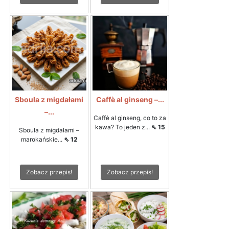
Sboula z migdałami
Caffè al ginseng –...
–...
Caffè al ginseng, co to za
kawa? To jeden z...
⇖ 15
Sboula z migdałami –
marokańskie...
⇖ 12
Zobacz przepis!
Zobacz przepis!