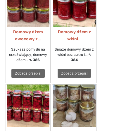
Domowy dżem
Domowy dżem z
owocowy z...
wiśni...
Szukasz pomysłu na
Smażę domowy dżem z
orzeźwiający, domowy
wiśni bez cukru i...
⇖
dżem...
⇖ 386
384
Zobacz przepis!
Zobacz przepis!