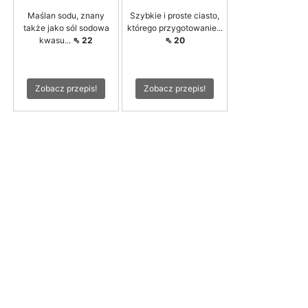
Maślan sodu, znany
Szybkie i proste ciasto,
także jako sól sodowa
którego przygotowanie...
kwasu...
⇖ 22
⇖ 20
Zobacz przepis!
Zobacz przepis!