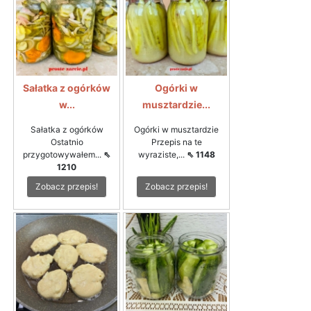
Sałatka z ogórków
Ogórki w
w...
musztardzie...
Sałatka z ogórków
Ogórki w musztardzie
Ostatnio
Przepis na te
przygotowywałem...
⇖
wyraziste,...
⇖ 1148
1210
Zobacz przepis!
Zobacz przepis!