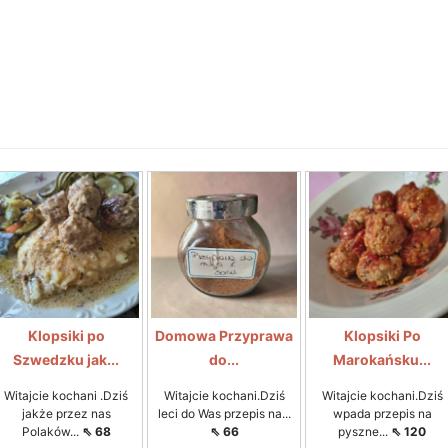
Klopsiki po
Domowa Przyprawa
Klopsiki Po
Szwedzku jak...
do...
Marokańsku...
Witajcie kochani .Dziś
Witajcie kochani.Dziś
Witajcie kochani.Dziś
jakże przez nas
leci do Was przepis na...
wpada przepis na
Polaków...
⇖ 68
⇖ 66
pyszne...
⇖ 120