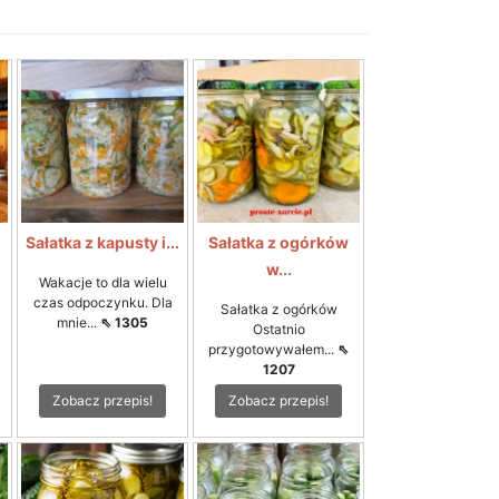
i
Sałatka z kapusty i...
Sałatka z ogórków
w...
Wakacje to dla wielu
czas odpoczynku. Dla
Sałatka z ogórków
mnie...
⇖ 1305
Ostatnio
przygotowywałem...
⇖
1207
Zobacz przepis!
Zobacz przepis!