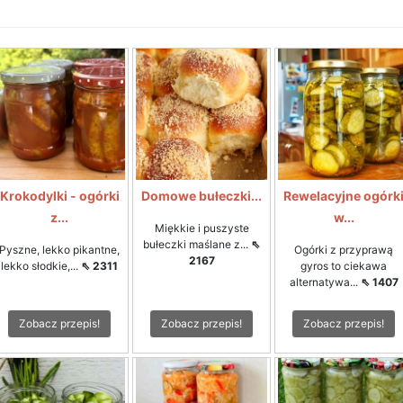
Krokodylki - ogórki
Domowe bułeczki...
Rewelacyjne ogórk
z...
w...
Miękkie i puszyste
bułeczki maślane z...
⇖
Pyszne, lekko pikantne,
Ogórki z przyprawą
2167
lekko słodkie,...
⇖ 2311
gyros to ciekawa
alternatywa...
⇖ 1407
Zobacz przepis!
Zobacz przepis!
Zobacz przepis!