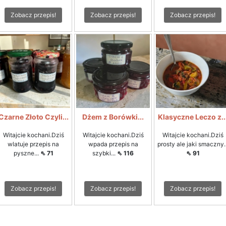
Zobacz przepis!
Zobacz przepis!
Zobacz przepis!
Czarne Złoto Czyli...
Dżem z Borówki...
Klasyczne Leczo z..
Witajcie kochani.Dziś
Witajcie kochani.Dziś
Witajcie kochani.Dziś
wlatuje przepis na
wpada przepis na
prosty ale jaki smaczny..
pyszne...
⇖ 71
szybki...
⇖ 116
⇖ 91
Zobacz przepis!
Zobacz przepis!
Zobacz przepis!