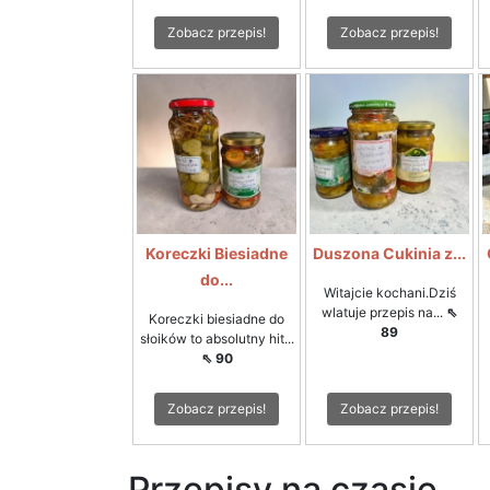
Zobacz przepis!
Zobacz przepis!
Koreczki Biesiadne
Duszona Cukinia z...
do...
Witajcie kochani.Dziś
wlatuje przepis na...
⇖
Koreczki biesiadne do
89
słoików to absolutny hit...
⇖ 90
Zobacz przepis!
Zobacz przepis!
Przepisy na czasie