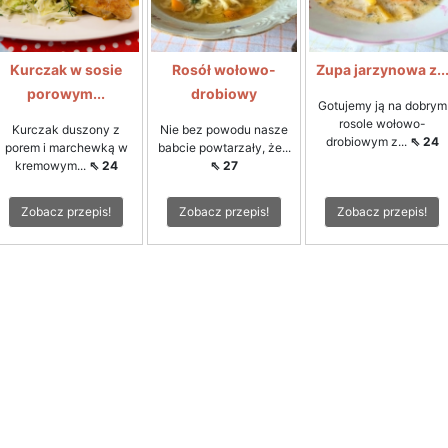
Kurczak w sosie
Rosół wołowo-
Zupa jarzynowa z..
porowym...
drobiowy
Gotujemy ją na dobrym
rosole wołowo-
Kurczak duszony z
Nie bez powodu nasze
drobiowym z...
⇖ 24
porem i marchewką w
babcie powtarzały, że...
kremowym...
⇖ 24
⇖ 27
Zobacz przepis!
Zobacz przepis!
Zobacz przepis!