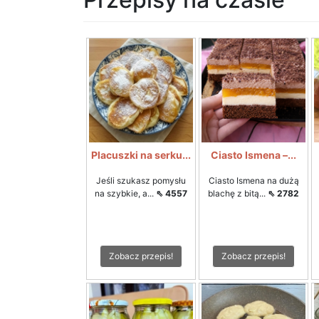
Placuszki na serku...
Ciasto Ismena –...
Jeśli szukasz pomysłu
Ciasto Ismena na dużą
na szybkie, a...
⇖ 4557
blachę z bitą...
⇖ 2782
Zobacz przepis!
Zobacz przepis!