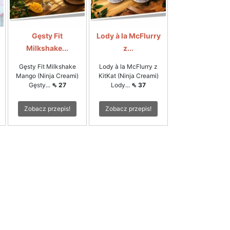
.
Gęsty Fit
Lody à la McFlurry
Milkshake...
z...
Gęsty Fit Milkshake
Lody à la McFlurry z
Mango (Ninja Creami)
KitKat (Ninja Creami)
Gęsty...
⇖ 27
Lody...
⇖ 37
Zobacz przepis!
Zobacz przepis!