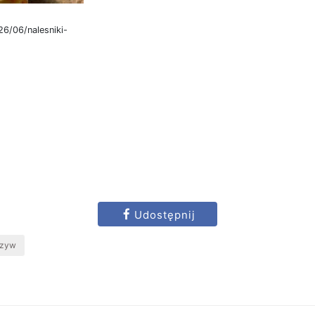
6/06/nalesniki-
Udostępnij
rzyw