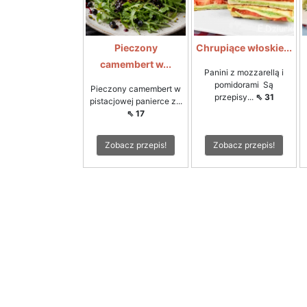
Pieczony
Chrupiące włoskie...
camembert w...
Panini z mozzarellą i
pomidorami Są
Pieczony camembert w
przepisy...
⇖ 31
pistacjowej panierce z...
⇖ 17
Zobacz przepis!
Zobacz przepis!