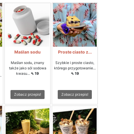
Maślan sodu
Proste ciasto z...
Maślan sodu, znany
Szybkie i proste ciasto,
także jako sól sodowa
którego przygotowanie...
kwasu...
⇖ 19
⇖ 19
.
Zobacz przepis!
Zobacz przepis!