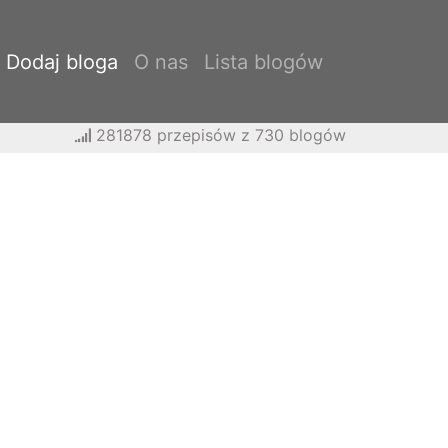
Dodaj bloga
O nas
Lista blogów
281878 przepisów z 730 blogów