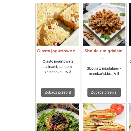
Ciasto jogurtowe z...
Sboula z migdałami
–...
Ciasto jogurtowe z
malinami, serkiem i
Sboula z migdałami –
kruszonką...
⇖ 2
marokańskie...
⇖ 5
Zobacz przepis!
Zobacz przepis!