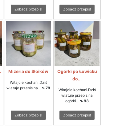
Zobacz przepis!
Zobacz przepis!
.
Mizeria do Słoików
Ogórki po Łowicku
do...
Witajcie kochani.Dziś
.
wlatuje przepis na...
⇖ 79
Witajcie kochani.Dziś
wlatuje przepis na
ogórki...
⇖ 93
Zobacz przepis!
Zobacz przepis!