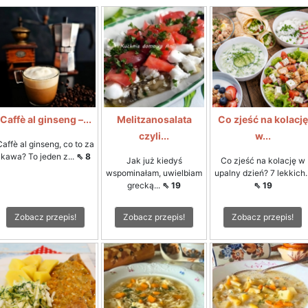
Caffè al ginseng –...
Melitzanosalata
Co zjeść na kolację
czyli...
w...
Caffè al ginseng, co to za
kawa? To jeden z...
⇖ 8
Jak już kiedyś
Co zjeść na kolację w
wspominałam, uwielbiam
upalny dzień? 7 lekkich..
grecką...
⇖ 19
⇖ 19
Zobacz przepis!
Zobacz przepis!
Zobacz przepis!