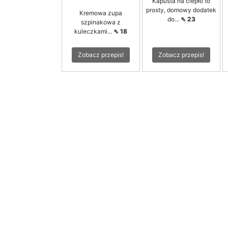
Kapusta na ciepło to
prosty, domowy dodatek
Kremowa zupa
do...
⇖ 23
szpinakowa z
kuleczkami...
⇖ 18
Zobacz przepis!
Zobacz przepis!