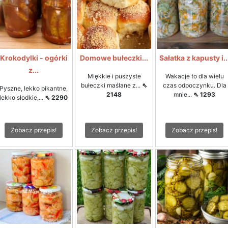
Krokodylki - ogórki
Domowe bułeczki...
Sałatka z kapusty i..
z...
Miękkie i puszyste
Wakacje to dla wielu
bułeczki maślane z...
⇖
czas odpoczynku. Dla
Pyszne, lekko pikantne,
2148
mnie...
⇖ 1293
lekko słodkie,...
⇖ 2290
Zobacz przepis!
Zobacz przepis!
Zobacz przepis!