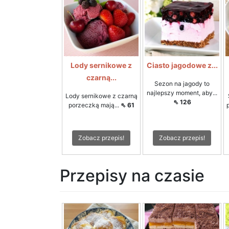
Lody sernikowe z
Ciasto jagodowe z...
czarną...
Sezon na jagody to
najlepszy moment, aby...
Lody sernikowe z czarną
⇖ 126
porzeczką mają...
⇖ 61
Zobacz przepis!
Zobacz przepis!
Przepisy na czasie