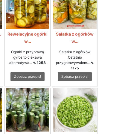
.
Rewelacyjne ogórki
Sałatka z ogórków
w...
w...
Ogórki z przyprawą
Sałatka z ogórków
gyros to ciekawa
Ostatnio
alternatywa...
⇖ 1258
przygotowywałem...
⇖
1175
Zobacz przepis!
Zobacz przepis!