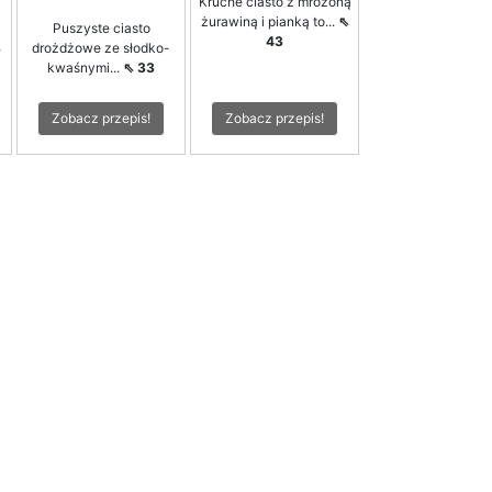
Kruche ciasto z mrożoną
żurawiną i pianką to...
⇖
Puszyste ciasto
43
8
drożdżowe ze słodko-
kwaśnymi...
⇖ 33
Zobacz przepis!
Zobacz przepis!