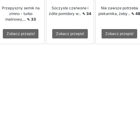
Przepyszny sernik na
Soczyste czerwone i
Nie zawsze potrzeba
zimno - turbo
żółte pomidory w...
⇖ 34
piekarnika, żeby...
⇖ 4
malinowy,...
⇖ 33
Zobacz przepis!
Zobacz przepis!
Zobacz przepis!