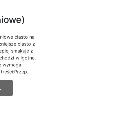
niowe)
niowe ciasto na
niejsze ciasto z
lepiej smakuje z
chodzi wilgotne,
ie wymaga
reści:Przep...
.