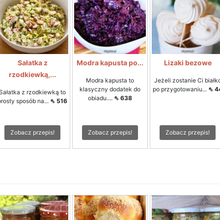
Sałatka z
Modra kapusta po...
Lizaki bezowe
rzodkiewką,...
Modra kapusta to
Jeżeli zostanie Ci białk
klasyczny dodatek do
po przygotowaniu...
⇖ 4
Sałatka z rzodkiewką to
obiadu....
⇖ 638
prosty sposób na...
⇖ 516
Zobacz przepis!
Zobacz przepis!
Zobacz przepis!