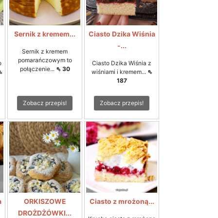
Sernik z kremem...
Ciasto Dzika Wiśnia
-...
Sernik z kremem
pomarańczowym to
o
Ciasto Dzika Wiśnia z
połączenie...
⇖ 30
⇖
wiśniami i kremem...
⇖
187
Zobacz przepis!
Zobacz przepis!
a
ORKISZOWE
Ciasto z mrożoną...
DROŻDŻÓWKI...