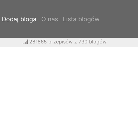
Dodaj bloga
O nas
Lista blogów
281865 przepisów z 730 blogów