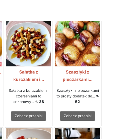
.
Sałatka z
Szaszłyki z
kurczakiem i...
pieczarkami...
Sałatka z kurczakiem i
Szaszłyki z pieczarkami
czereśniami to
to prosty dodatek do...
⇖
sezonowy...
⇖ 38
52
Zobacz przepis!
Zobacz przepis!