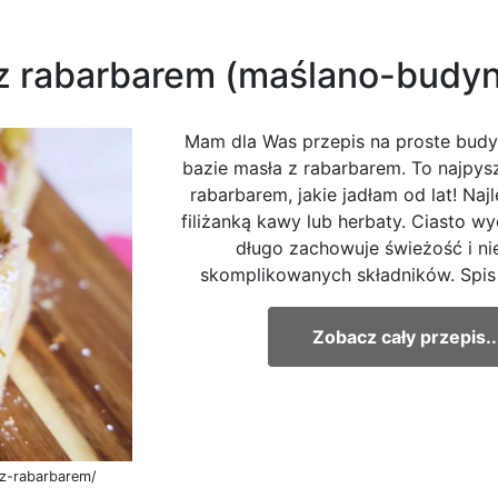
 z rabarbarem (maślano-budy
Mam dla Was przepis na proste budy
bazie masła z rabarbarem. To najpysz
rabarbarem, jakie jadłam od lat! Naj
filiżanką kawy lub herbaty. Ciasto wy
długo zachowuje świeżość i n
skomplikowanych składników. Spis t
Zobacz cały przepis..
o-z-rabarbarem/