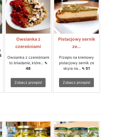
Owsianka z
Pistacjowy sernik
czereśniami
ze...
o
4
Owsianka z czereśniami
Przepis na kremowy
to śniadanie, które...
⇖
pistacjowy sernik ze
48
skyra na...
⇖ 51
Zobacz przepis!
Zobacz przepis!