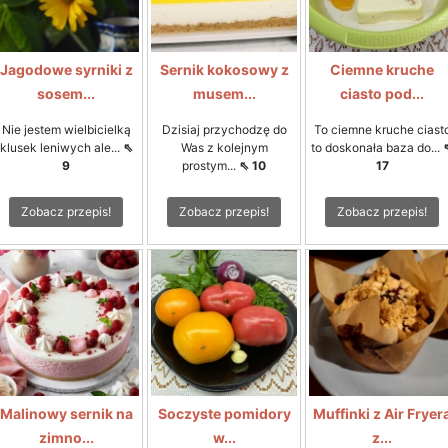
Jagodowe syrniki z
Sernik kokosowy z
Ciemne kruche
sosem...
musem...
ciasto pod...
Nie jestem wielbicielką
Dzisiaj przychodzę do
To ciemne kruche ciast
klusek leniwych ale...
⇖
Was z kolejnym
to doskonała baza do...
9
prostym...
⇖ 10
17
Zobacz przepis!
Zobacz przepis!
Zobacz przepis!
Malinowy sernik na
Soczyste pomidory
Muffinki z Air Fryer
zimno...
w...
z...