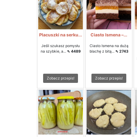
Placuszki na serku...
Ciasto Ismena –...
Jeśli szukasz pomysłu
Ciasto Ismena na dużą
na szybkie, a...
⇖ 4489
blachę z bitą...
⇖ 2743
Zobacz przepis!
Zobacz przepis!