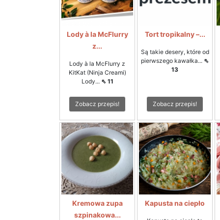
Lody à la McFlurry
Tort tropikalny –...
z...
Są takie desery, które od
pierwszego kawałka...
⇖
Lody à la McFlurry z
13
KitKat (Ninja Creami)
Lody...
⇖ 11
Zobacz przepis!
Zobacz przepis!
Kremowa zupa
Kapusta na ciepło
szpinakowa...