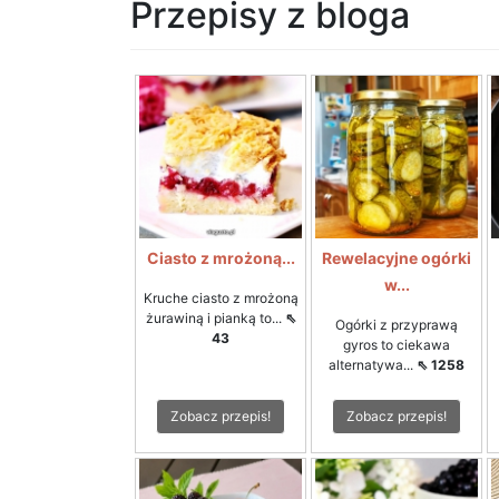
Przepisy z bloga
Ciasto z mrożoną...
Rewelacyjne ogórki
w...
Kruche ciasto z mrożoną
żurawiną i pianką to...
⇖
Ogórki z przyprawą
43
gyros to ciekawa
alternatywa...
⇖ 1258
Zobacz przepis!
Zobacz przepis!