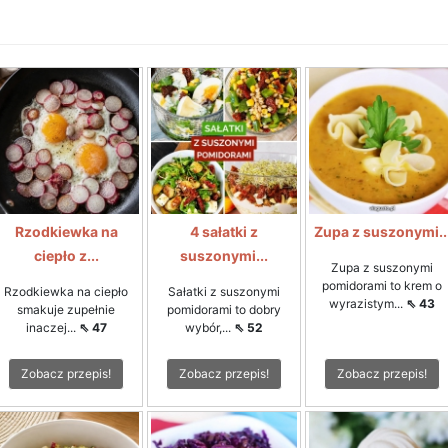
Rzodkiewka na
4 sałatki z
Zupa z suszonymi..
ciepło z...
suszonymi...
Zupa z suszonymi
pomidorami to krem o
Rzodkiewka na ciepło
Sałatki z suszonymi
wyrazistym...
⇖ 43
smakuje zupełnie
pomidorami to dobry
inaczej...
⇖ 47
wybór,...
⇖ 52
Zobacz przepis!
Zobacz przepis!
Zobacz przepis!