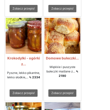
Zobacz przepis!
Zobacz przepis!
Krokodylki - ogórki
Domowe bułeczki...
z...
Miękkie i puszyste
bułeczki maślane z...
⇖
Pyszne, lekko pikantne,
2190
lekko słodkie,...
⇖ 2334
Zobacz przepis!
Zobacz przepis!