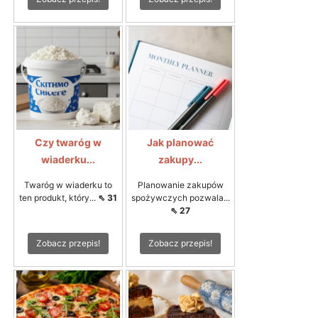
Czy twaróg w
Jak planować
wiaderku...
zakupy...
Twaróg w wiaderku to
Planowanie zakupów
ten produkt, który...
⇖ 31
spożywczych pozwala...
⇖ 27
Zobacz przepis!
Zobacz przepis!