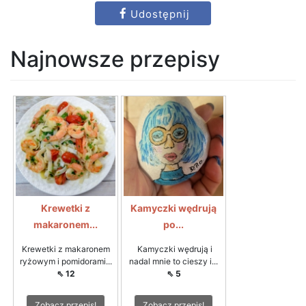
Udostępnij
Najnowsze przepisy
Krewetki z
Kamyczki wędrują
makaronem...
po...
Krewetki z makaronem
Kamyczki wędrują i
ryżowym i pomidorami...
nadal mnie to cieszy i...
⇖ 12
⇖ 5
Zobacz przepis!
Zobacz przepis!