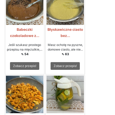
Babeczki
Błyskawiczne ciasto
czekoladowe z...
bez...
Jeśli szukasz prostego
Masz ochotę na pyszne,
przepisu na mięciutkie,...
domowe ciasto, ale nie...
⇖ 54
⇖ 63
Zobacz przepis!
Zobacz przepis!