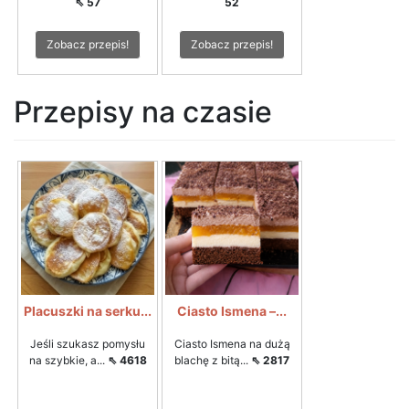
⇖ 57
52
Zobacz przepis!
Zobacz przepis!
Przepisy na czasie
Placuszki na serku...
Ciasto Ismena –...
Jeśli szukasz pomysłu
Ciasto Ismena na dużą
na szybkie, a...
⇖ 4618
blachę z bitą...
⇖ 2817