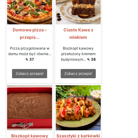
Domowa pizza –
Ciasto Kawa z
przepis...
mlekiem
Pizza przygotowana w
Biszkopt kawowy
domu może być równie...
przełożony kremem
⇖ 37
budyniowym...
⇖ 38
Zobacz przepis!
Zobacz przepis!
Biszkopt kawowy
Szaszłyki z karkówki