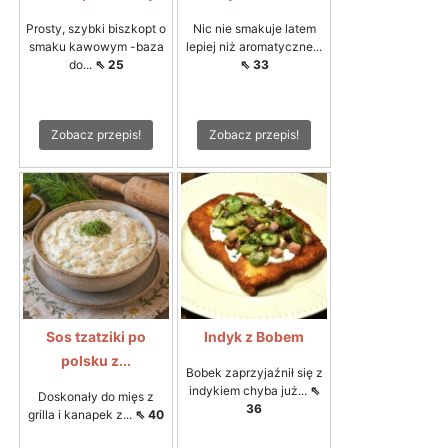
Prosty, szybki biszkopt o
Nic nie smakuje latem
smaku kawowym -baza
lepiej niż aromatyczne...
do...
⇖ 25
⇖ 33
Zobacz przepis!
Zobacz przepis!
Sos tzatziki po
Indyk z Bobem
polsku z...
Bobek zaprzyjaźnił się z
indykiem chyba już...
⇖
Doskonały do mięs z
36
grilla i kanapek z...
⇖ 40