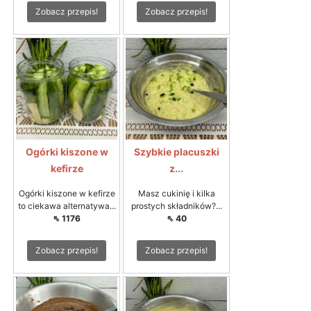
Zobacz przepis!
Zobacz przepis!
Ogórki kiszone w
Szybkie placuszki
kefirze
z...
Ogórki kiszone w kefirze
Masz cukinię i kilka
to ciekawa alternatywa...
prostych składników?...
⇖ 1176
⇖ 40
Zobacz przepis!
Zobacz przepis!