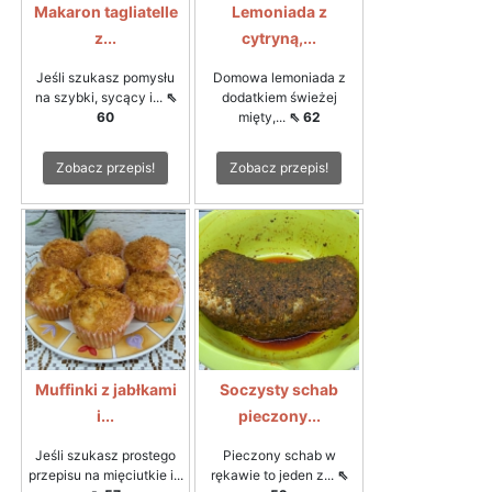
Makaron tagliatelle
Lemoniada z
z...
cytryną,...
Jeśli szukasz pomysłu
Domowa lemoniada z
na szybki, sycący i...
⇖
dodatkiem świeżej
60
mięty,...
⇖ 62
Zobacz przepis!
Zobacz przepis!
Muffinki z jabłkami
Soczysty schab
i...
pieczony...
Jeśli szukasz prostego
Pieczony schab w
przepisu na mięciutkie i...
rękawie to jeden z...
⇖