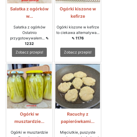
Sałatka z ogórków
Ogórki kiszone w
w...
kefirze
Sałatka z ogórków
Ogórki kiszone w kefirze
Ostatnio
to ciekawa alternatywa...
przygotowywałem...
⇖
⇖ 1176
1232
Zobacz przepis!
Zobacz przepis!
Ogórki w
Racuchy z
musztardzie...
papierówkami...
Ogórki w musztardzie
Mięciutkie, puszyste