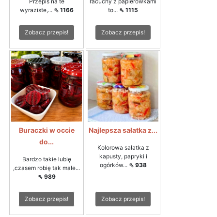
Przepis na te
racuchy z papierówkami
wyraziste,...
⇖ 1166
to...
⇖ 1115
Zobacz przepis!
Zobacz przepis!
Buraczki w occie
Najlepsza sałatka z...
do...
Kolorowa sałatka z
kapusty, papryki i
Bardzo takie lubię
ogórków...
⇖ 938
,czasem robię tak małe...
⇖ 989
Zobacz przepis!
Zobacz przepis!