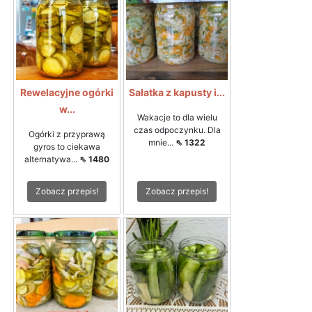
Rewelacyjne ogórki
Sałatka z kapusty i...
w...
Wakacje to dla wielu
czas odpoczynku. Dla
Ogórki z przyprawą
mnie...
⇖ 1322
gyros to ciekawa
alternatywa...
⇖ 1480
Zobacz przepis!
Zobacz przepis!