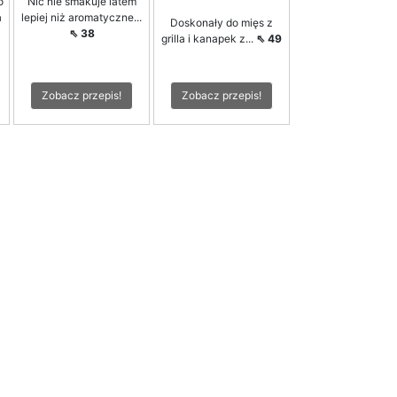
o
Nic nie smakuje latem
a
lepiej niż aromatyczne...
Doskonały do mięs z
⇖ 38
grilla i kanapek z...
⇖ 49
Zobacz przepis!
Zobacz przepis!