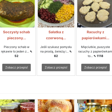
Soczysty schab
Sałatka z
Racuchy z
pieczony...
czerwoną...
papierówkami...
Pieczony schab w
Jeśli szukasz pomysłu
Mięciutkie, puszyste
rękawie to jeden z...
⇖
na prostą, świeżą i...
⇖
racuchy z papierówkam
52
62
to...
⇖ 1118
Zobacz przepis!
Zobacz przepis!
Zobacz przepis!