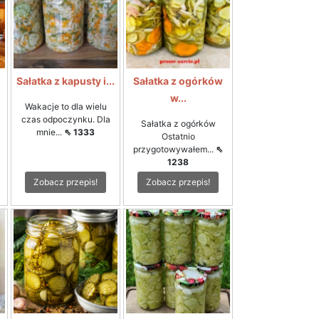
i
Sałatka z kapusty i...
Sałatka z ogórków
w...
Wakacje to dla wielu
czas odpoczynku. Dla
Sałatka z ogórków
mnie...
⇖ 1333
Ostatnio
przygotowywałem...
⇖
1238
Zobacz przepis!
Zobacz przepis!