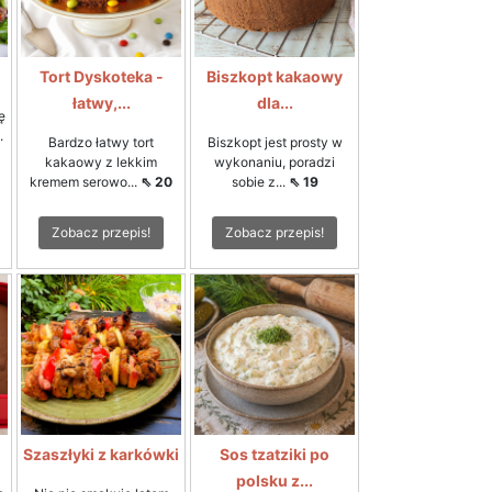
Tort Dyskoteka -
Biszkopt kakaowy
łatwy,...
dla...
ę
.
Bardzo łatwy tort
Biszkopt jest prosty w
kakaowy z lekkim
wykonaniu, poradzi
kremem serowo...
⇖ 20
sobie z...
⇖ 19
Zobacz przepis!
Zobacz przepis!
Szaszłyki z karkówki
Sos tzatziki po
polsku z...