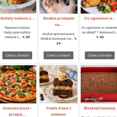
Kotlety mielone z...
Słodkie przekąski
Co ugotować w...
na...
Najsmaczniejsze
Co ugotować w niedziel
tradycyjne kotlety
na obiad? 7 domowych..
artykuł sponsorowany
mielone z...
⇖ 29
⇖ 30
Słodkie przekąski na...
⇖
24
Zobacz przepis!
Zobacz przepis!
Zobacz przepis!
Domowa pizza –
Ciasto Kawa z
Biszkopt kawowy
przepis...
mlekiem