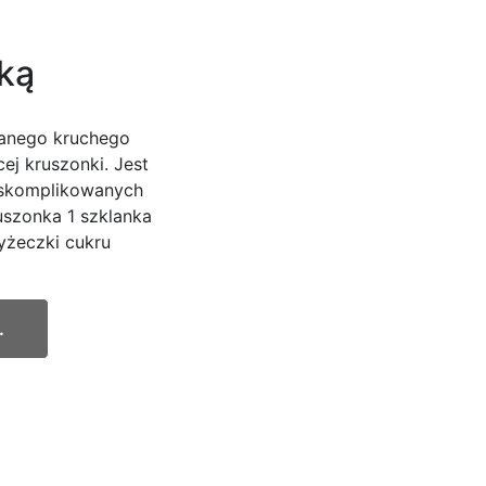
nką
lanego kruchego
ej kruszonki. Jest
 skomplikowanych
ruszonka 1 szklanka
łyżeczki cukru
.