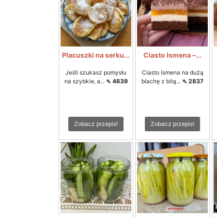
Placuszki na serku...
Ciasto Ismena –...
Jeśli szukasz pomysłu
Ciasto Ismena na dużą
na szybkie, a...
⇖ 4639
blachę z bitą...
⇖ 2837
Zobacz przepis!
Zobacz przepis!