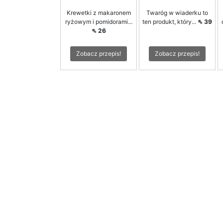
Krewetki z makaronem
Twaróg w wiaderku to
ryżowym i pomidorami...
ten produkt, który...
⇖ 39
⇖ 26
Zobacz przepis!
Zobacz przepis!