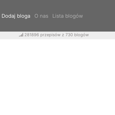
Dodaj bloga
O nas
Lista blogów
281896 przepisów z 730 blogów