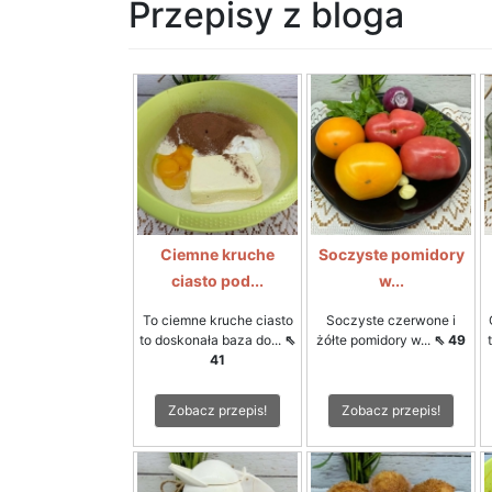
Przepisy z bloga
Ciemne kruche
Soczyste pomidory
ciasto pod...
w...
To ciemne kruche ciasto
Soczyste czerwone i
to doskonała baza do...
⇖
żółte pomidory w...
⇖ 49
41
Zobacz przepis!
Zobacz przepis!