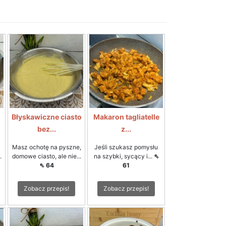
Błyskawiczne ciasto
Makaron tagliatelle
bez...
z...
Masz ochotę na pyszne,
Jeśli szukasz pomysłu
.
domowe ciasto, ale nie...
na szybki, sycący i...
⇖
⇖ 64
61
Zobacz przepis!
Zobacz przepis!