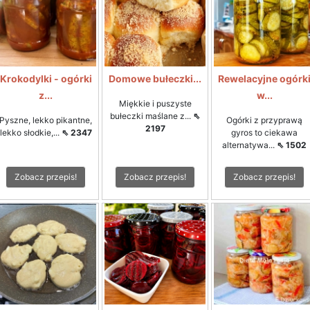
Krokodylki - ogórki
Domowe bułeczki...
Rewelacyjne ogórk
z...
w...
Miękkie i puszyste
bułeczki maślane z...
⇖
Pyszne, lekko pikantne,
Ogórki z przyprawą
2197
lekko słodkie,...
⇖ 2347
gyros to ciekawa
alternatywa...
⇖ 1502
Zobacz przepis!
Zobacz przepis!
Zobacz przepis!