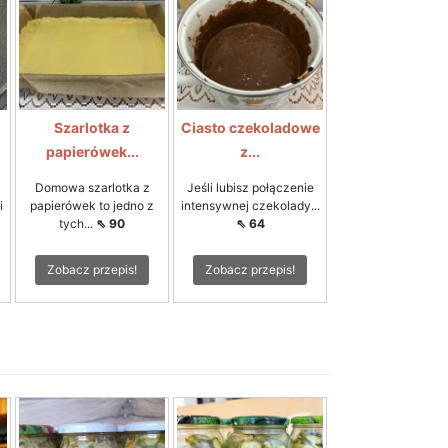
Szarlotka z
Ciasto czekoladowe
papierówek...
z...
Domowa szarlotka z
Jeśli lubisz połączenie
i
papierówek to jedno z
intensywnej czekolady...
tych...
⇖ 90
⇖ 64
Zobacz przepis!
Zobacz przepis!