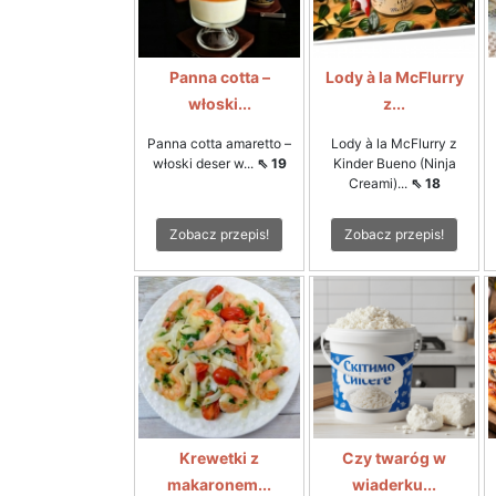
Panna cotta –
Lody à la McFlurry
włoski...
z...
Panna cotta amaretto –
Lody à la McFlurry z
włoski deser w...
⇖ 19
Kinder Bueno (Ninja
Creami)...
⇖ 18
Zobacz przepis!
Zobacz przepis!
Krewetki z
Czy twaróg w
makaronem...
wiaderku...