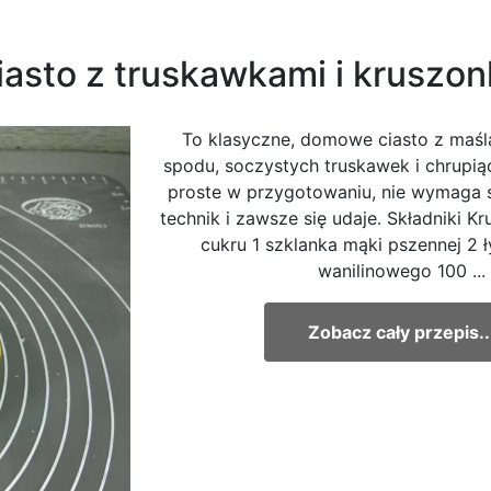
iasto z truskawkami i kruszo
To klasyczne, domowe ciasto z maś
spodu, soczystych truskawek i chrupiąc
proste w przygotowaniu, nie wymaga
technik i zawsze się udaje. Składniki K
cukru 1 szklanka mąki pszennej 2 
wanilinowego 100 ...
Zobacz cały przepis..