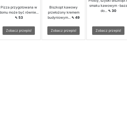
Prosty, szybki biszkopt 
smaku kawowym -baz
Pizza przygotowana w
Biszkopt kawowy
do...
⇖ 30
domu może być równie...
przełożony kremem
⇖ 53
budyniowym...
⇖ 49
Zobacz przepis!
Zobacz przepis!
Zobacz przepis!