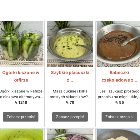
Ogórki kiszone w
Szybkie placuszki
Babeczki
kefirze
z...
czekoladowe z...
Ogórki kiszone w kefirze
Masz cukinię i kilka
Jeśli szukasz prostego
to ciekawa alternatywa...
prostych składników?...
przepisu na mięciutkie,..
⇖ 1218
⇖ 79
⇖ 55
Zobacz przepis!
Zobacz przepis!
Zobacz przepis!