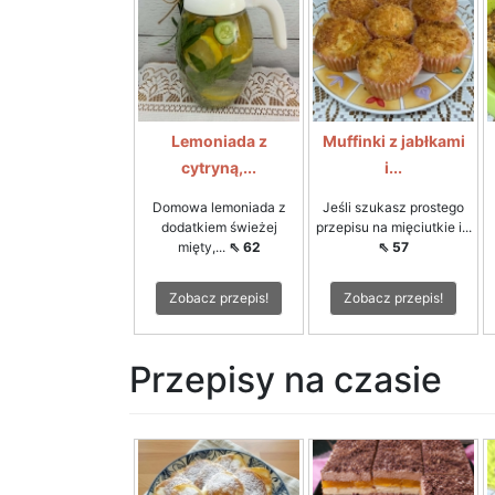
Lemoniada z
Muffinki z jabłkami
cytryną,...
i...
Domowa lemoniada z
Jeśli szukasz prostego
dodatkiem świeżej
przepisu na mięciutkie i...
mięty,...
⇖ 62
⇖ 57
Zobacz przepis!
Zobacz przepis!
Przepisy na czasie