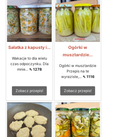
Sałatka z kapusty i...
Ogórki w
musztardzie...
Wakacje to dla wielu
czas odpoczynku. Dla
Ogórki w musztardzie
mnie...
⇖ 1278
Przepis na te
wyraziste,...
⇖ 1116
Zobacz przepis!
Zobacz przepis!