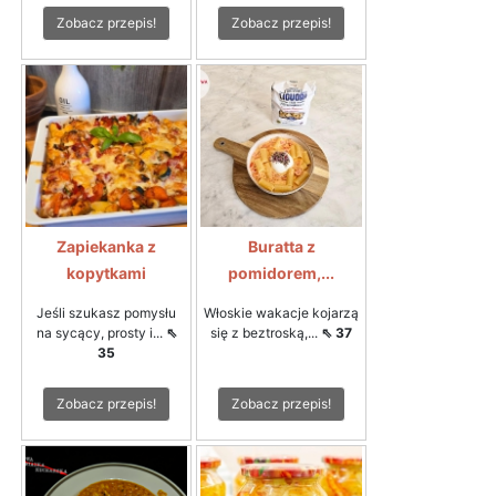
Zobacz przepis!
Zobacz przepis!
Zapiekanka z
Buratta z
kopytkami
pomidorem,...
Jeśli szukasz pomysłu
Włoskie wakacje kojarzą
na sycący, prosty i...
⇖
się z beztroską,...
⇖ 37
35
Zobacz przepis!
Zobacz przepis!