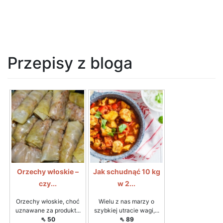
Przepisy z bloga
Orzechy włoskie –
Jak schudnąć 10 kg
czy...
w 2...
Orzechy włoskie, choć
Wielu z nas marzy o
uznawane za produkt...
szybkiej utracie wagi,...
⇖ 50
⇖ 89