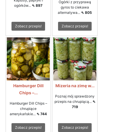
kapusty, papryki i
Ogórki z przyprawą
ogórków...
⇖ 897
gyros to ciekawa
alternatywa...
⇖ 805
Zobacz przepis!
Zobacz przepis!
Hamburger Dill
Mizeria na zimę w...
Chips –...
Poznaj mój sprawdzony
przepis na chrupiącą...
⇖
Hamburger Dill Chips –
719
chrupiące
amerykańskie...
⇖ 744
Zobacz przepis!
Zobacz przepis!