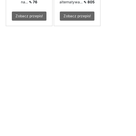
na...
⇖ 76
alternatywa...
⇖ 805
Zobacz przepis!
Zobacz przepis!