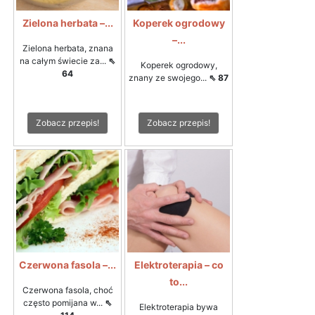
Zielona herbata –...
Koperek ogrodowy
–...
Zielona herbata, znana
na całym świecie za...
⇖
Koperek ogrodowy,
64
znany ze swojego...
⇖ 87
Zobacz przepis!
Zobacz przepis!
Czerwona fasola –...
Elektroterapia – co
to...
Czerwona fasola, choć
często pomijana w...
⇖
Elektroterapia bywa