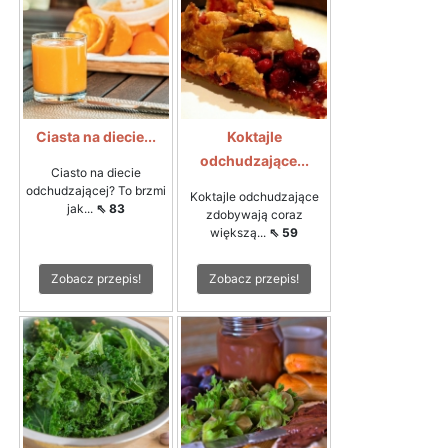
Ciasta na diecie...
Koktajle
odchudzające...
Ciasto na diecie
odchudzającej? To brzmi
Koktajle odchudzające
jak...
⇖ 83
zdobywają coraz
większą...
⇖ 59
Zobacz przepis!
Zobacz przepis!