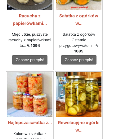
Racuchy z
Sałatka z ogórków
papierówkami...
w...
Mięciutkie, puszyste
Sałatka z ogórków
racuchy z papierówkami
Ostatnio
to...
⇖ 1094
przygotowywałem...
⇖
1085
Zobacz przepis!
Zobacz przepis!
Najlepsza sałatka z...
Rewelacyjne ogórki
w...
Kolorowa sałatka z