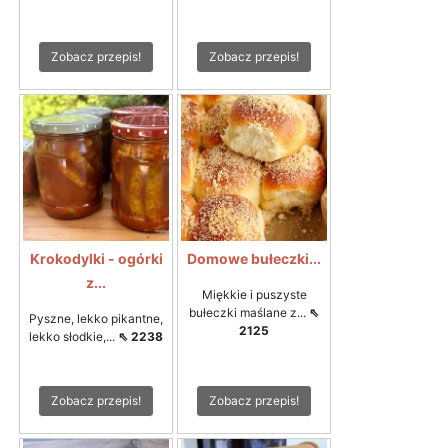
Zobacz przepis!
Zobacz przepis!
Krokodylki - ogórki
Domowe bułeczki...
z...
Miękkie i puszyste
bułeczki maślane z...
⇖
Pyszne, lekko pikantne,
2125
lekko słodkie,...
⇖ 2238
Zobacz przepis!
Zobacz przepis!