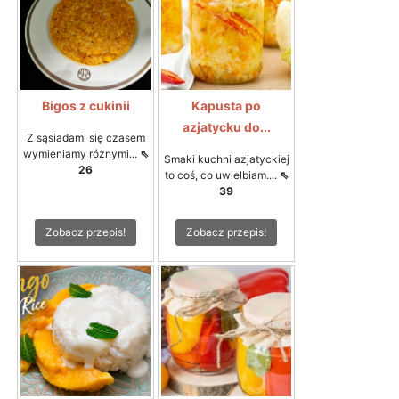
Bigos z cukinii
Kapusta po
azjatycku do...
Z sąsiadami się czasem
wymieniamy różnymi...
⇖
Smaki kuchni azjatyckiej
26
to coś, co uwielbiam....
⇖
39
Zobacz przepis!
Zobacz przepis!