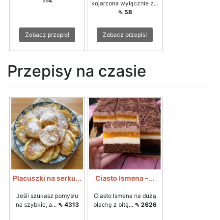
114
kojarzona wyłącznie z...
⇖ 58
Zobacz przepis!
Zobacz przepis!
Przepisy na czasie
Placuszki na serku...
Ciasto Ismena –...
Jeśli szukasz pomysłu
Ciasto Ismena na dużą
na szybkie, a...
⇖ 4313
blachę z bitą...
⇖ 2626