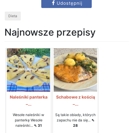
Udostępnij
Dieta
Najnowsze przepisy
Naleśniki panterka
Schabowe z kością
–...
–...
Wesołe naleśniki w
Są takie obiady, których
panterkę Wesołe
zapachu nie da się...
⇖
naleśniki...
⇖ 31
28