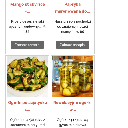
Mango sticky rice
Papryka
-...
marynowana do...
Prosty deser, ale jaki
Nasz przepis pochodzi
pyszny... cudowny,...
⇖
od znajomej naszej
31
mamy i...
⇖ 60
Zobacz przepis!
Zobacz przepis!
Ogórki po azjatycku
Rewelacyjne ogórki
z...
w...
Ogórki po azjatycku z
Ogórki z przyprawą
sezamem to przykład
gyros to ciekawa