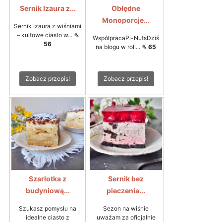
Sernik Izaura z...
Obłędne
Monoporcje...
Sernik Izaura z wiśniami
– kultowe ciasto w...
⇖
WspółpracaPi-NutsDziś
56
na blogu w roli...
⇖ 65
Zobacz przepis!
Zobacz przepis!
Szarlotka z
Sernik bez
budyniową...
pieczenia...
Szukasz pomysłu na
Sezon na wiśnie
idealne ciasto z
uważam za oficjalnie