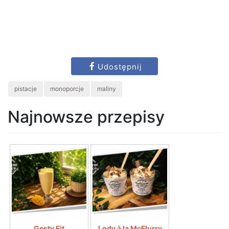
Udostępnij
pistacje
monoporcje
maliny
Najnowsze przepisy
Gęsty Fit
Lody à la McFlurry