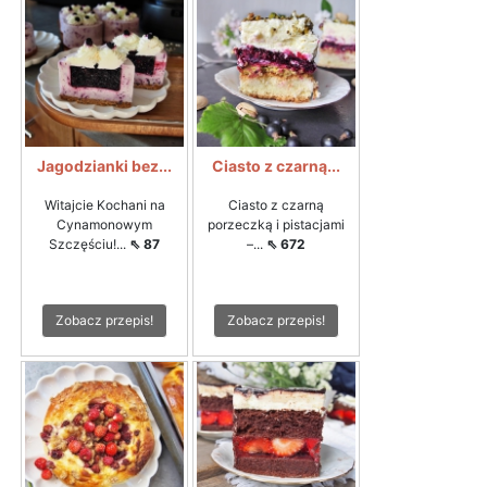
Jagodzianki bez...
Ciasto z czarną...
Witajcie Kochani na
Ciasto z czarną
Cynamonowym
porzeczką i pistacjami
Szczęściu!...
⇖ 87
–...
⇖ 672
Zobacz przepis!
Zobacz przepis!