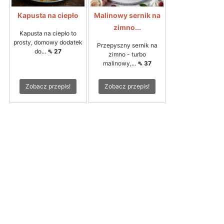
Kapusta na ciepło
Malinowy sernik na
zimno...
Kapusta na ciepło to
prosty, domowy dodatek
Przepyszny sernik na
do...
⇖ 27
zimno - turbo
malinowy,...
⇖ 37
Zobacz przepis!
Zobacz przepis!