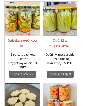
Sałatka z ogórków
Ogórki w
w...
musztardzie...
Sałatka z ogórków
Ogórki w musztardzie
Ostatnio
Przepis na te
przygotowywałem...
⇖
wyraziste,...
⇖ 1140
1182
Zobacz przepis!
Zobacz przepis!