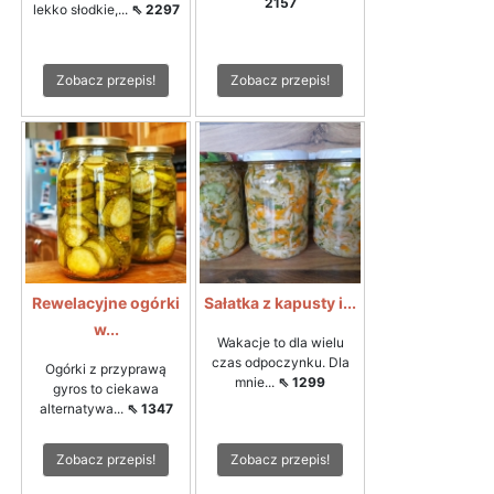
2157
lekko słodkie,...
⇖ 2297
Zobacz przepis!
Zobacz przepis!
Rewelacyjne ogórki
Sałatka z kapusty i...
w...
Wakacje to dla wielu
czas odpoczynku. Dla
Ogórki z przyprawą
mnie...
⇖ 1299
gyros to ciekawa
alternatywa...
⇖ 1347
Zobacz przepis!
Zobacz przepis!