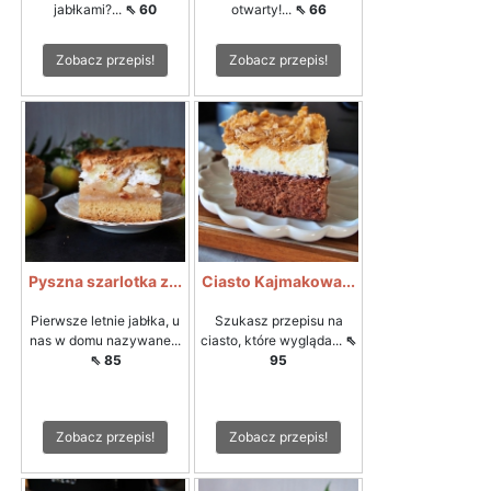
jabłkami?...
⇖ 60
otwarty!...
⇖ 66
Zobacz przepis!
Zobacz przepis!
Pyszna szarlotka z...
Ciasto Kajmakowa...
Pierwsze letnie jabłka, u
Szukasz przepisu na
nas w domu nazywane...
ciasto, które wygląda...
⇖
⇖ 85
95
Zobacz przepis!
Zobacz przepis!