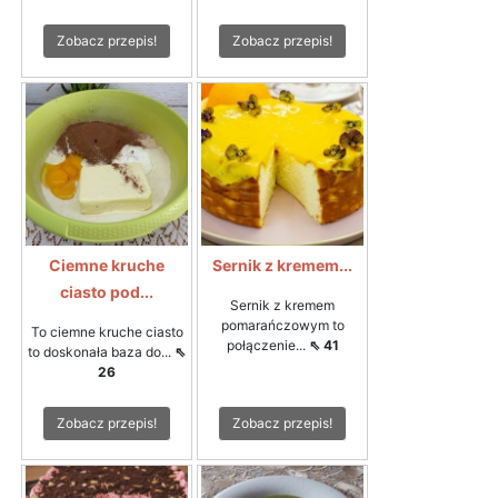
Zobacz przepis!
Zobacz przepis!
Ciemne kruche
Sernik z kremem...
ciasto pod...
Sernik z kremem
pomarańczowym to
To ciemne kruche ciasto
połączenie...
⇖ 41
to doskonała baza do...
⇖
26
Zobacz przepis!
Zobacz przepis!