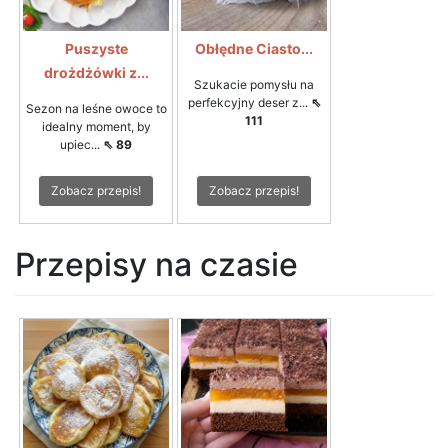
Puszyste
Obłędne Ciasto...
drożdżówki z...
Szukacie pomysłu na
perfekcyjny deser z...
⇖
Sezon na leśne owoce to
111
idealny moment, by
upiec...
⇖ 89
Zobacz przepis!
Zobacz przepis!
Przepisy na czasie