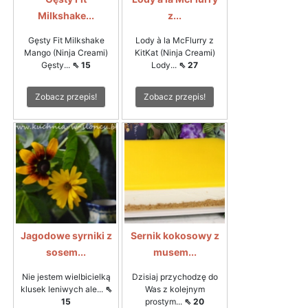
Milkshake...
z...
Gęsty Fit Milkshake
Lody à la McFlurry z
Mango (Ninja Creami)
KitKat (Ninja Creami)
Gęsty...
⇖ 15
Lody...
⇖ 27
Zobacz przepis!
Zobacz przepis!
Jagodowe syrniki z
Sernik kokosowy z
sosem...
musem...
Nie jestem wielbicielką
Dzisiaj przychodzę do
klusek leniwych ale...
⇖
Was z kolejnym
15
prostym...
⇖ 20