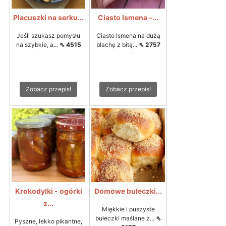
Placuszki na serku...
Ciasto Ismena –...
Jeśli szukasz pomysłu
Ciasto Ismena na dużą
na szybkie, a...
⇖ 4515
blachę z bitą...
⇖ 2757
Zobacz przepis!
Zobacz przepis!
Krokodylki - ogórki
Domowe bułeczki...
z...
Miękkie i puszyste
bułeczki maślane z...
⇖
Pyszne, lekko pikantne,