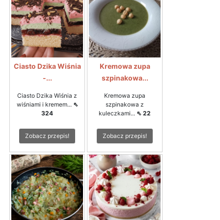
Ciasto Dzika Wiśnia
Kremowa zupa
-...
szpinakowa...
Ciasto Dzika Wiśnia z
Kremowa zupa
wiśniami i kremem...
⇖
szpinakowa z
324
kuleczkami...
⇖ 22
Zobacz przepis!
Zobacz przepis!