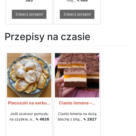
383
mój...
⇖ 486
Zobacz przepis!
Zobacz przepis!
Przepisy na czasie
Placuszki na serku...
Ciasto Ismena –...
Jeśli szukasz pomysłu
Ciasto Ismena na dużą
na szybkie, a...
⇖ 4626
blachę z bitą...
⇖ 2827