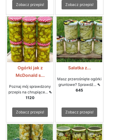
Zobacz przepis!
Zobacz przepis!
Ogórki jak z
Sałatka z...
McDonald s...
Masz przerośnięte ogórki
gruntowe? Sprawdź...
⇖
Poznaj mój sprawdzony
645
przepis na chrupiące...
⇖
1120
Zobacz przepis!
Zobacz przepis!