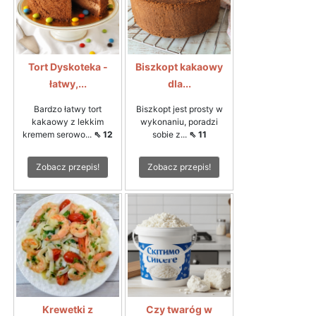
Tort Dyskoteka -
Biszkopt kakaowy
łatwy,...
dla...
Bardzo łatwy tort
Biszkopt jest prosty w
kakaowy z lekkim
wykonaniu, poradzi
kremem serowo...
⇖ 12
sobie z...
⇖ 11
Zobacz przepis!
Zobacz przepis!
Krewetki z
Czy twaróg w