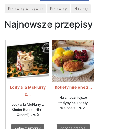
Przetwory warzywne
Przetwory
Na zimę
Najnowsze przepisy
Lody à la McFlurry
Kotlety mielone z...
z...
Najsmaczniejsze
tradycyjne kotlety
Lody à la McFlurry z
mielone z...
⇖ 21
Kinder Bueno (Ninja
Creami)...
⇖ 2
Zobacz przepis!
Zobacz przepis!