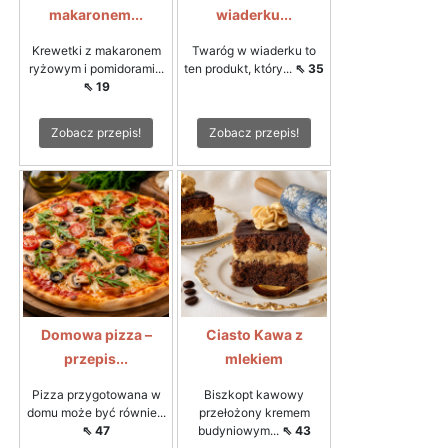
makaronem...
wiaderku...
Krewetki z makaronem
Twaróg w wiaderku to
ryżowym i pomidorami...
ten produkt, który...
⇖ 35
⇖ 19
Zobacz przepis!
Zobacz przepis!
Domowa pizza –
Ciasto Kawa z
przepis...
mlekiem
Pizza przygotowana w
Biszkopt kawowy
domu może być równie...
przełożony kremem
⇖ 47
budyniowym...
⇖ 43