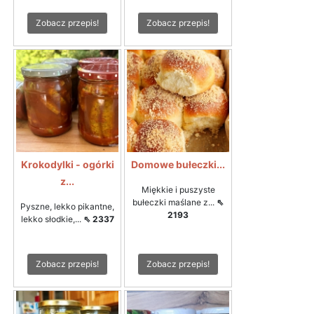
Zobacz przepis!
Zobacz przepis!
Krokodylki - ogórki
Domowe bułeczki...
z...
Miękkie i puszyste
bułeczki maślane z...
⇖
Pyszne, lekko pikantne,
2193
lekko słodkie,...
⇖ 2337
Zobacz przepis!
Zobacz przepis!