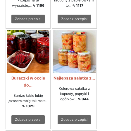
Przepis na te
racuchy z papierówkami
wyraziste,...
⇖ 1166
to...
⇖ 1117
Zobacz przepis!
Zobacz przepis!
Buraczki w occie
Najlepsza sałatka z...
do...
Kolorowa sałatka z
kapusty, papryki i
Bardzo takie lubię
ogórków...
⇖ 944
,czasem robię tak małe...
⇖ 1029
Zobacz przepis!
Zobacz przepis!