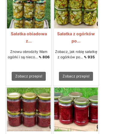
Sałatka obiadowa
Sałatka z ogórków
z...
po...
Znowu obrodziły Wam
Zobacz, jak robię sałatkę
ogórki i są nieco...
⇖ 806
z ogórków po...
⇖ 935
Zobacz przepis!
Zobacz przepis!