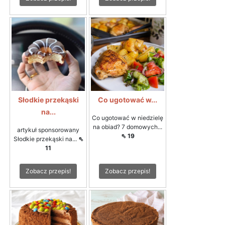
Słodkie przekąski
Co ugotować w...
na...
Co ugotować w niedzielę
na obiad? 7 domowych...
artykuł sponsorowany
⇖ 19
Słodkie przekąski na...
⇖
11
Zobacz przepis!
Zobacz przepis!