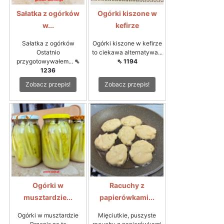
Sałatka z ogórków
Ogórki kiszone w
w...
kefirze
Sałatka z ogórków
Ogórki kiszone w kefirze
Ostatnio
to ciekawa alternatywa...
przygotowywałem...
⇖
⇖ 1194
1236
Zobacz przepis!
Zobacz przepis!
Ogórki w
Racuchy z
musztardzie...
papierówkami...
Ogórki w musztardzie
Mięciutkie, puszyste