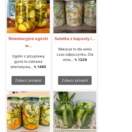
Rewelacyjne ogórki
Sałatka z kapusty i...
w...
Wakacje to dla wielu
czas odpoczynku. Dla
Ogórki z przyprawą
mnie...
⇖ 1329
gyros to ciekawa
alternatywa...
⇖ 1485
Zobacz przepis!
Zobacz przepis!