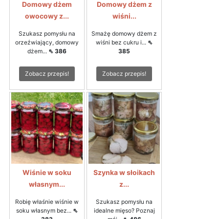
Domowy dżem
Domowy dżem z
owocowy z...
wiśni...
Szukasz pomysłu na
Smażę domowy dżem z
orzeźwiający, domowy
wiśni bez cukru i...
⇖
dżem...
⇖ 386
385
Zobacz przepis!
Zobacz przepis!
Wiśnie w soku
Szynka w słoikach
własnym...
z...
Robię właśnie wiśnie w
Szukasz pomysłu na
soku własnym bez...
⇖
idealne mięso? Poznaj