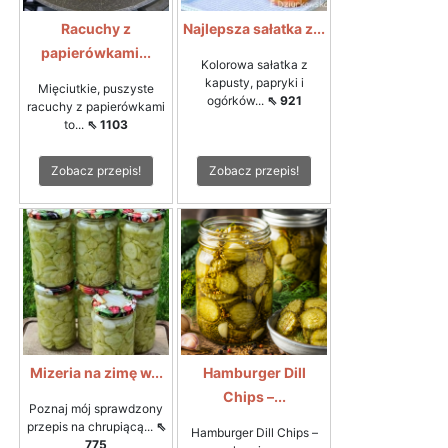
Racuchy z
Najlepsza sałatka z...
papierówkami...
Kolorowa sałatka z
kapusty, papryki i
Mięciutkie, puszyste
ogórków...
⇖ 921
racuchy z papierówkami
to...
⇖ 1103
Zobacz przepis!
Zobacz przepis!
Mizeria na zimę w...
Hamburger Dill
Chips –...
Poznaj mój sprawdzony
przepis na chrupiącą...
⇖
Hamburger Dill Chips –
775