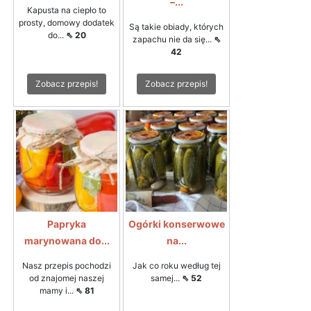
–...
Kapusta na ciepło to
prosty, domowy dodatek
Są takie obiady, których
do...
⇖ 20
zapachu nie da się...
⇖
42
Zobacz przepis!
Zobacz przepis!
Papryka
Ogórki konserwowe
marynowana do...
na...
Nasz przepis pochodzi
Jak co roku według tej
od znajomej naszej
samej...
⇖ 52
mamy i...
⇖ 81