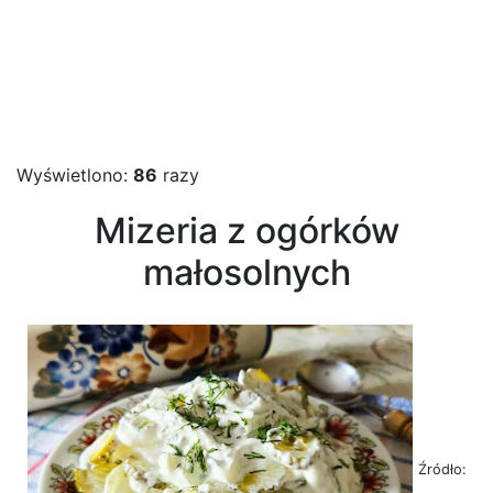
Wyświetlono:
86
razy
Mizeria z ogórków
małosolnych
Źródło: