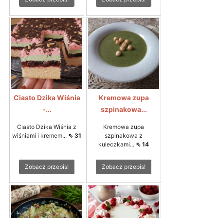
Ciasto Dzika Wiśnia
Kremowa zupa
-...
szpinakowa...
Ciasto Dzika Wiśnia z
Kremowa zupa
wiśniami i kremem...
⇖ 31
szpinakowa z
kuleczkami...
⇖ 14
Zobacz przepis!
Zobacz przepis!