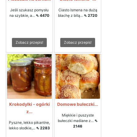
Jeśli szukasz pomysłu
Ciasto Ismena na dużą
na szybkie, a...
⇖ 4470
blachę z bitą...
⇖ 2720
Zobacz przepis!
Zobacz przepis!
Krokodylki - ogórki
Domowe bułeczki...
z...
Miękkie i puszyste
bułeczki maślane z...
⇖
Pyszne, lekko pikantne,
2146
lekko słodkie,...
⇖ 2283