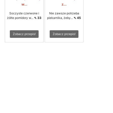
w...
z...
Soczyste czerwone i
Nie zawsze potrzeba
żółte pomidory w...
⇖ 33
piekarnika, żeby...
⇖ 45
Zobacz przepis!
Zobacz przepis!