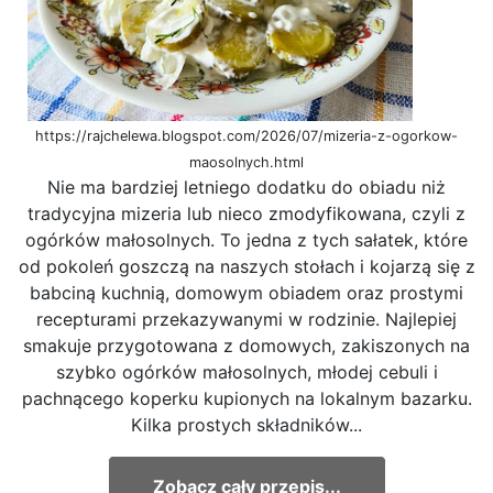
https://rajchelewa.blogspot.com/2026/07/mizeria-z-ogorkow-
maosolnych.html
Nie ma bardziej letniego dodatku do obiadu niż
tradycyjna mizeria lub nieco zmodyfikowana, czyli z
ogórków małosolnych. To jedna z tych sałatek, które
od pokoleń goszczą na naszych stołach i kojarzą się z
babciną kuchnią, domowym obiadem oraz prostymi
recepturami przekazywanymi w rodzinie. Najlepiej
smakuje przygotowana z domowych, zakiszonych na
szybko ogórków małosolnych, młodej cebuli i
pachnącego koperku kupionych na lokalnym bazarku.
Kilka prostych składników...
Zobacz cały przepis...