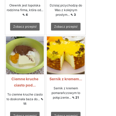
Olewnik jest topolska
Dzisiaj przychodzę do
rodzinna firma, która od...
Was z kolejnym
⇖ 4
prostym...
⇖ 3
Zobacz przepis!
Zobacz przepis!
Ciemne kruche
Sernik z kremem...
ciasto pod...
Sernik z kremem
pomarańczowym to
To ciemne kruche ciasto
połączenie...
⇖ 21
to doskonała baza do...
⇖
11
Zobacz przepis!
Zobacz przepis!