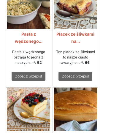
Pasta z
Placek ze śliwkami
wędzonego...
na...
Pasta z wędzonego
Ten placek ze śliwkami
pstrąga to jedna z
to nasze ciasto
naszych...
⇖ 52
awaryjne....
⇖ 66
Zobacz przepis!
Zobacz przepis!