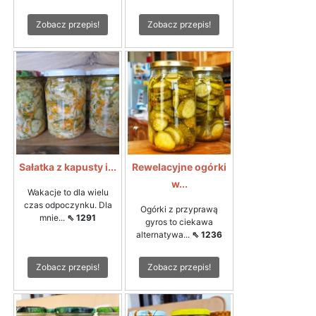
Zobacz przepis!
Zobacz przepis!
Sałatka z kapusty i...
Rewelacyjne ogórki
w...
Wakacje to dla wielu
czas odpoczynku. Dla
Ogórki z przyprawą
mnie...
⇖ 1291
gyros to ciekawa
alternatywa...
⇖ 1236
Zobacz przepis!
Zobacz przepis!