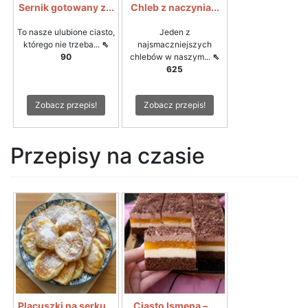
Sernik gotowany z...
Chleb z naczynia...
To nasze ulubione ciasto,
Jeden z
którego nie trzeba...
⇖
najsmaczniejszych
90
chlebów w naszym...
⇖
625
Zobacz przepis!
Zobacz przepis!
Przepisy na czasie
Placuszki na serku...
Ciasto Ismena –...