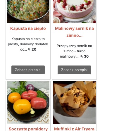
Kapusta na ciepło
Malinowy sernik na
zimno...
Kapusta na ciepło to
prosty, domowy dodatek
Przepyszny sernik na
do...
⇖ 20
zimno - turbo
malinowy,...
⇖ 30
Zobacz przepis!
Zobacz przepis!
Soczyste pomidory
Muffinki z Air Fryera