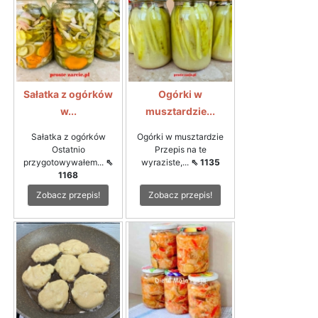
Sałatka z ogórków
Ogórki w
w...
musztardzie...
Sałatka z ogórków
Ogórki w musztardzie
Ostatnio
Przepis na te
przygotowywałem...
⇖
wyraziste,...
⇖ 1135
1168
Zobacz przepis!
Zobacz przepis!