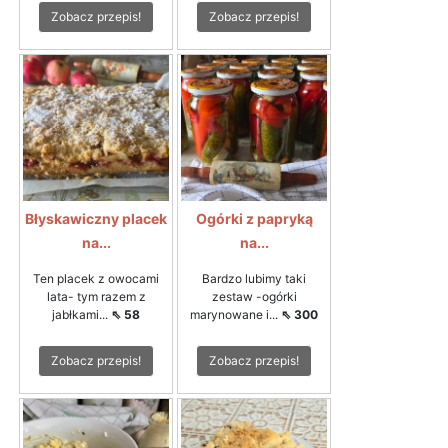
Zobacz przepis!
Zobacz przepis!
Błyskawiczny placek
Ogórki z papryką
na...
na...
Ten placek z owocami
Bardzo lubimy taki
lata- tym razem z
zestaw -ogórki
jabłkami...
⇖ 58
marynowane i...
⇖ 300
Zobacz przepis!
Zobacz przepis!