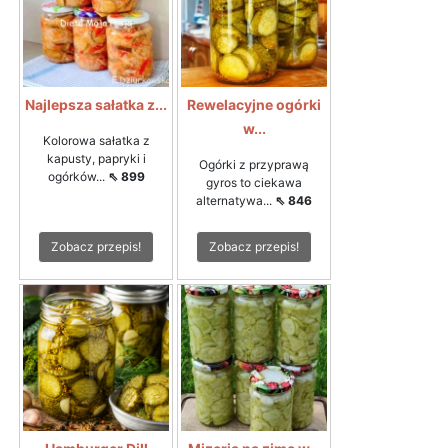
Najlepsza sałatka z...
Rewelacyjne ogórki
w...
Kolorowa sałatka z
kapusty, papryki i
Ogórki z przyprawą
ogórków...
⇖ 899
gyros to ciekawa
alternatywa...
⇖ 846
Zobacz przepis!
Zobacz przepis!