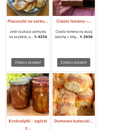
Placuszki na serku...
Ciasto Ismena –...
Jeśli szukasz pomysłu
Ciasto Ismena na dużą
na szybkie, a...
⇖ 4334
blachę z bitą...
⇖ 2638
Zobacz przepis!
Zobacz przepis!
Krokodylki - ogórki
Domowe bułeczki...
z...