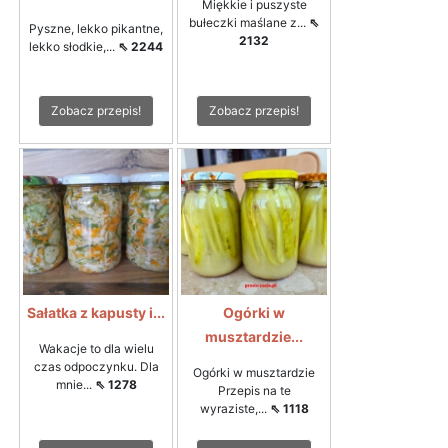
Miękkie i puszyste
bułeczki maślane z...
⇖
Pyszne, lekko pikantne,
2132
lekko słodkie,...
⇖ 2244
Zobacz przepis!
Zobacz przepis!
Sałatka z kapusty i...
Ogórki w
musztardzie...
Wakacje to dla wielu
czas odpoczynku. Dla
Ogórki w musztardzie
mnie...
⇖ 1278
Przepis na te
wyraziste,...
⇖ 1118