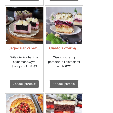
Jagodzianki bez...
Ciasto z czarną...
Witajcie Kochani na
Ciasto z czarną
Cynamonowym
porzeczką i pistacjami
Szczęściu!...
⇖ 87
–...
⇖ 672
Zobacz przepis!
Zobacz przepis!