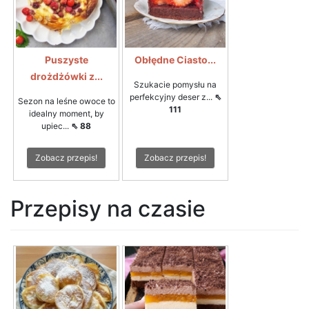
Puszyste
Obłędne Ciasto...
drożdżówki z...
Szukacie pomysłu na
perfekcyjny deser z...
⇖
Sezon na leśne owoce to
111
idealny moment, by
upiec...
⇖ 88
Zobacz przepis!
Zobacz przepis!
Przepisy na czasie