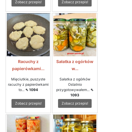
Zobacz przepis!
Zobacz przepis!
Racuchy z
Sałatka z ogórków
papierówkami...
w...
Mięciutkie, puszyste
Sałatka z ogórków
racuchy z papierówkami
Ostatnio
to...
⇖ 1094
przygotowywałem...
⇖
1093
Zobacz przepis!
Zobacz przepis!