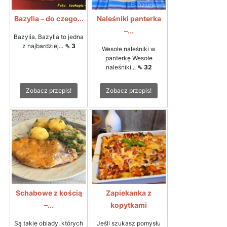
Bazylia – do czego...
Naleśniki panterka
–...
Bazylia. Bazylia to jedna
z najbardziej...
⇖ 3
Wesołe naleśniki w
panterkę Wesołe
naleśniki...
⇖ 32
Zobacz przepis!
Zobacz przepis!
Schabowe z kością
Zapiekanka z
–...
kopytkami
Są takie obiady, których
Jeśli szukasz pomysłu