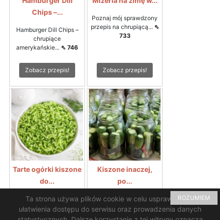
Hamburger Dill
Mizeria na zimę w...
Chips –...
Poznaj mój sprawdzony
przepis na chrupiącą...
⇖
Hamburger Dill Chips –
733
chrupiące
amerykańskie...
⇖ 746
Zobacz przepis!
Zobacz przepis!
Tarte ogórki kiszone
Kiszone inaczej,
do...
po...
ROZUMIEM
Ta strona używa plików cookie w celu usprawnienia i
Tarte ogórki kiszone do
Rewelacyjny smak i
zupy ogórkowejTarte...
⇖
chrupkość ogórków...
⇖
ułatwienia dostępu do serwisu oraz prowadzenia danych
693
688
statystycznych. Dalsze korzystanie z tej witryny oznacza