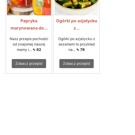
Papryka
Ogórki po azjatycku
marynowana do...
z...
Nasz przepis pochodzi
Ogórki po azjatycku z
od znajomej naszej
sezamem to przykład
mamy i...
⇖ 62
na...
⇖ 79
Zobacz przepis!
Zobacz przepis!