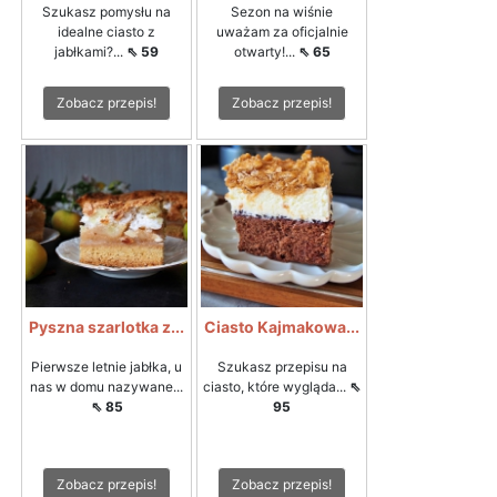
Szukasz pomysłu na
Sezon na wiśnie
idealne ciasto z
uważam za oficjalnie
jabłkami?...
⇖ 59
otwarty!...
⇖ 65
Zobacz przepis!
Zobacz przepis!
Pyszna szarlotka z...
Ciasto Kajmakowa...
Pierwsze letnie jabłka, u
Szukasz przepisu na
nas w domu nazywane...
ciasto, które wygląda...
⇖
⇖ 85
95
Zobacz przepis!
Zobacz przepis!