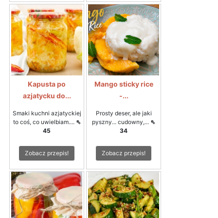
Kapusta po
Mango sticky rice
azjatycku do...
-...
Smaki kuchni azjatyckiej
Prosty deser, ale jaki
to coś, co uwielbiam....
⇖
pyszny... cudowny,...
⇖
45
34
Zobacz przepis!
Zobacz przepis!