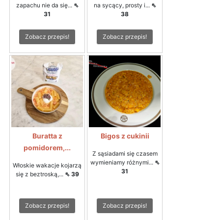
zapachu nie da się...
⇖
na sycący, prosty i...
⇖
31
38
Zobacz przepis!
Zobacz przepis!
Buratta z
Bigos z cukinii
pomidorem,...
Z sąsiadami się czasem
wymieniamy różnymi...
⇖
Włoskie wakacje kojarzą
31
się z beztroską,...
⇖ 39
Zobacz przepis!
Zobacz przepis!