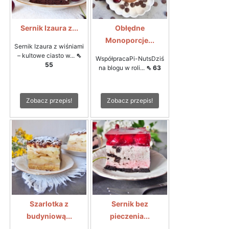
Sernik Izaura z...
Obłędne
Monoporcje...
Sernik Izaura z wiśniami
– kultowe ciasto w...
⇖
WspółpracaPi-NutsDziś
55
na blogu w roli...
⇖ 63
Zobacz przepis!
Zobacz przepis!
Szarlotka z
Sernik bez
budyniową...
pieczenia...