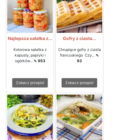
Najlepsza sałatka z...
Gofry z ciasta...
Kolorowa sałatka z
Chrupiące gofry z ciasta
kapusty, papryki i
francuskiego Czy...
⇖
ogórków...
⇖ 953
93
Zobacz przepis!
Zobacz przepis!