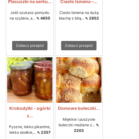
Placuszki na serku...
Ciasto Ismena –...
Jeśli szukasz pomysłu
Ciasto Ismena na dużą
na szybkie, a...
⇖ 4655
blachę z bitą...
⇖ 2852
Zobacz przepis!
Zobacz przepis!
Krokodylki - ogórki
Domowe bułeczki...
z...
Miękkie i puszyste
bułeczki maślane z...
⇖
Pyszne, lekko pikantne,
2203
lekko słodkie,...
⇖ 2357