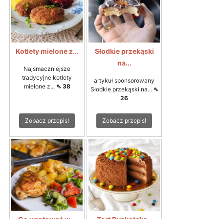
Kotlety mielone z...
Słodkie przekąski
na...
Najsmaczniejsze
tradycyjne kotlety
artykuł sponsorowany
mielone z...
⇖ 38
Słodkie przekąski na...
⇖
26
Zobacz przepis!
Zobacz przepis!