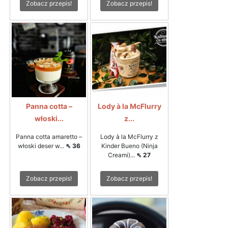
Zobacz przepis!
Zobacz przepis!
Panna cotta –
Lody à la McFlurry
włoski...
z...
Panna cotta amaretto –
Lody à la McFlurry z
włoski deser w...
⇖ 36
Kinder Bueno (Ninja
Creami)...
⇖ 27
Zobacz przepis!
Zobacz przepis!