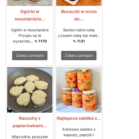
Ogórki w
Buraczki w occie
musztardzie...
do...
Ogórki w musztardzie
Bardzo takie lubię
Przepis na te
,czasem robię tak małe...
wyraziste,...
⇖ 1170
⇖ 1131
Zobacz przepis!
Zobacz przepis!
Racuchy z
Najlepsza sałatka z...
papierówkami...
Kolorowa sałatka z
kapusty, papryki i
Mięciutkie, puszyste