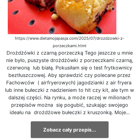
https://www.dietamojapasja.com/2025/07/drozdzowki-z-
porzeczkami.html
Drożdżówki z czarną porzeczką Tego jeszcze u mnie
nie było, puszyste drożdżówki z porzeczkami czarną,
czerwoną lub białą. Pokusiłam się o test frytkownicy
beztłuszczowej. Aby sprawdzić czy polecane przez
Fachowców ( airfryerowych) jagodzianki z air fryera
lub inne bułeczki z nadzieniem to hit czy kit, ale tym w
dalszej części. Na rynku, a może raczej w milionach
przepisów można się pogubić, szukając swojego
ideału na drożdżowe bułeczki z kruszonką. Moje...
Zobacz cały przepis...