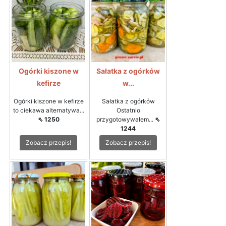
Ogórki kiszone w
Sałatka z ogórków
kefirze
w...
Ogórki kiszone w kefirze
Sałatka z ogórków
to ciekawa alternatywa...
Ostatnio
⇖ 1250
przygotowywałem...
⇖
1244
Zobacz przepis!
Zobacz przepis!