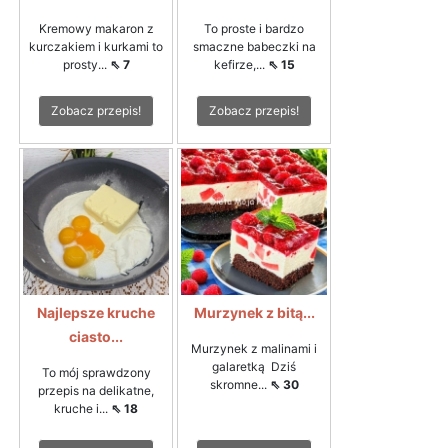
Kremowy makaron z
To proste i bardzo
kurczakiem i kurkami to
smaczne babeczki na
prosty...
⇖ 7
kefirze,...
⇖ 15
Zobacz przepis!
Zobacz przepis!
Najlepsze kruche
Murzynek z bitą...
ciasto...
Murzynek z malinami i
galaretką Dziś
To mój sprawdzony
skromne...
⇖ 30
przepis na delikatne,
kruche i...
⇖ 18