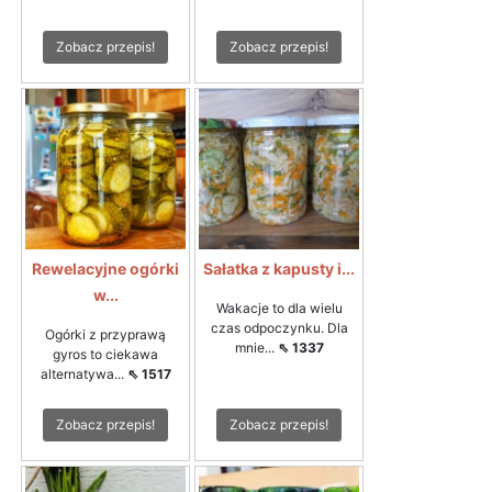
Zobacz przepis!
Zobacz przepis!
Rewelacyjne ogórki
Sałatka z kapusty i...
w...
Wakacje to dla wielu
czas odpoczynku. Dla
Ogórki z przyprawą
mnie...
⇖ 1337
gyros to ciekawa
alternatywa...
⇖ 1517
Zobacz przepis!
Zobacz przepis!