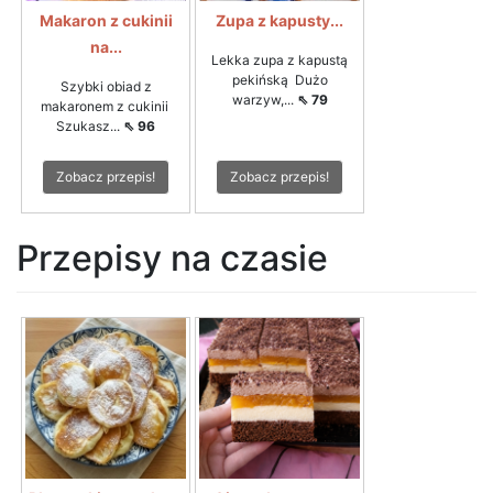
Makaron z cukinii
Zupa z kapusty...
na...
Lekka zupa z kapustą
pekińską Dużo
Szybki obiad z
warzyw,...
⇖ 79
makaronem z cukinii
Szukasz...
⇖ 96
Zobacz przepis!
Zobacz przepis!
Przepisy na czasie