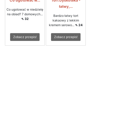
Co ugotować w...
Tort Dyskoteka -
łatwy,...
Co ugotować w niedzielę
na obiad? 7 domowych...
Bardzo łatwy tort
⇖ 32
kakaowy z lekkim
kremem serowo...
⇖ 24
Zobacz przepis!
Zobacz przepis!