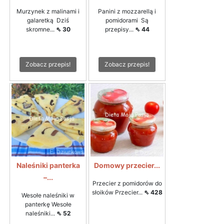
Murzynek z malinami i
Panini z mozzarellą i
galaretką Dziś
pomidorami Są
skromne...
⇖ 30
przepisy...
⇖ 44
Zobacz przepis!
Zobacz przepis!
Naleśniki panterka
Domowy przecier...
–...
Przecier z pomidorów do
słoików Przecier...
⇖ 428
Wesołe naleśniki w
panterkę Wesołe
naleśniki...
⇖ 52