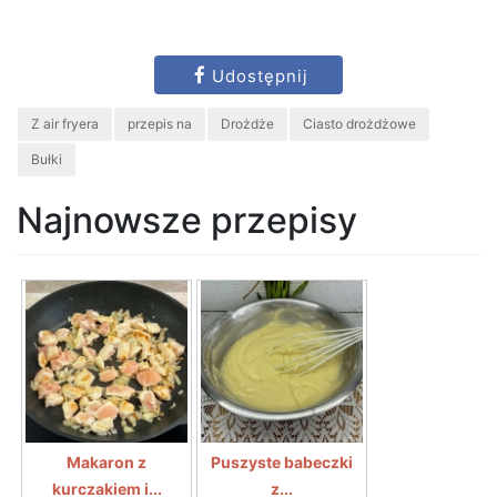
Udostępnij
Z air fryera
przepis na
Drożdże
Ciasto drożdżowe
Bułki
Najnowsze przepisy
Makaron z
Puszyste babeczki
kurczakiem i...
z...