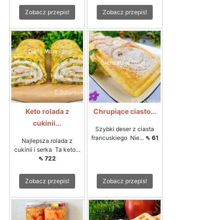
Zobacz przepis!
Zobacz przepis!
Keto rolada z
Chrupiące ciasto...
cukinii...
Szybki deser z ciasta
francuskiego Nie...
⇖ 61
Najlepsza rolada z
cukinii i serka Ta keto...
⇖ 722
Zobacz przepis!
Zobacz przepis!