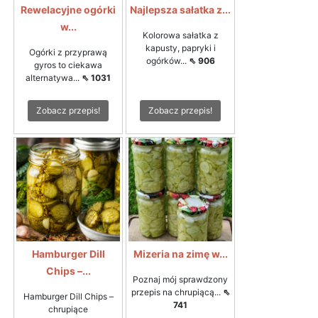
Rewelacyjne ogórki
Najlepsza sałatka z...
w...
Kolorowa sałatka z
kapusty, papryki i
Ogórki z przyprawą
ogórków...
⇖ 906
gyros to ciekawa
alternatywa...
⇖ 1031
Zobacz przepis!
Zobacz przepis!
Hamburger Dill
Mizeria na zimę w...
Chips –...
Poznaj mój sprawdzony
przepis na chrupiącą...
⇖
Hamburger Dill Chips –
741
chrupiące