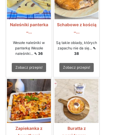
Naleśniki panterka
Schabowe z kością
–...
–...
Wesołe naleśniki w
Są takie obiady, których
panterkę Wesołe
zapachu nie da się...
⇖
naleśniki...
⇖ 36
38
Zobacz przepis!
Zobacz przepis!
Zapiekanka z
Buratta z