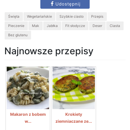
Udostępnij
Święta
Wegetariańskie
Szybkie ciasto
Przepis
Pieczenie
Mak
Jabłka
Fit słodycze
Deser
Ciasta
Bez glutenu
Najnowsze przepisy
Makaron z bobem
Krokiety
w...
ziemniaczane ze...