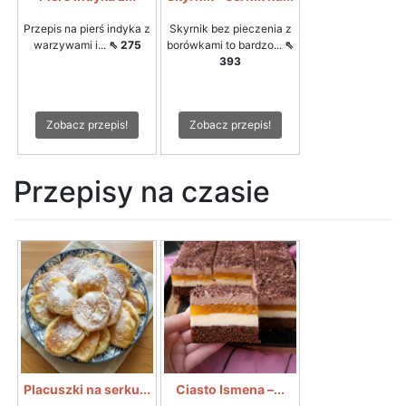
Przepis na pierś indyka z
Skyrnik bez pieczenia z
warzywami i...
⇖ 275
borówkami to bardzo...
⇖
393
Zobacz przepis!
Zobacz przepis!
Przepisy na czasie
Placuszki na serku...
Ciasto Ismena –...