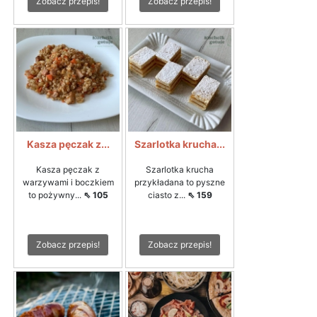
Zobacz przepis!
Zobacz przepis!
Kasza pęczak z...
Szarlotka krucha...
Kasza pęczak z
Szarlotka krucha
warzywami i boczkiem
przykładana to pyszne
to pożywny...
⇖ 105
ciasto z...
⇖ 159
Zobacz przepis!
Zobacz przepis!