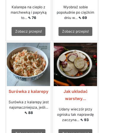
Kalarepa na ciepło z
Wyobraź sobie
marchewką i papryką
popołudnie po ciężkim
to...
⇖ 76
dniu w...
⇖ 69
Zobacz przepis!
Zobacz przepis!
Surówka z kalarepy
Jak układać
warstwy...
Surówka z kalarepy jest
najsmaczniejsza, jeśli...
Udany wieczór przy
⇖ 88
ognisku tak naprawdę
zaczyna...
⇖ 93