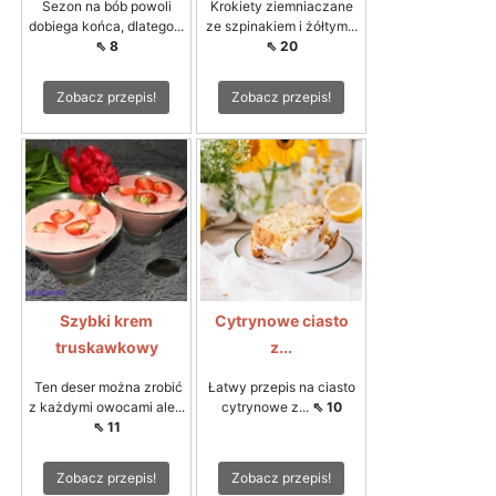
Sezon na bób powoli
Krokiety ziemniaczane
dobiega końca, dlatego...
ze szpinakiem i żółtym...
⇖ 8
⇖ 20
Zobacz przepis!
Zobacz przepis!
Szybki krem
Cytrynowe ciasto
truskawkowy
z...
Ten deser można zrobić
Łatwy przepis na ciasto
z każdymi owocami ale...
cytrynowe z...
⇖ 10
⇖ 11
Zobacz przepis!
Zobacz przepis!