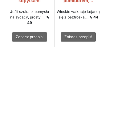
kopytkami
pomidorem,...
Jeśli szukasz pomysłu
Włoskie wakacje kojarzą
na sycący, prosty i...
⇖
się z beztroską,...
⇖ 44
49
Zobacz przepis!
Zobacz przepis!