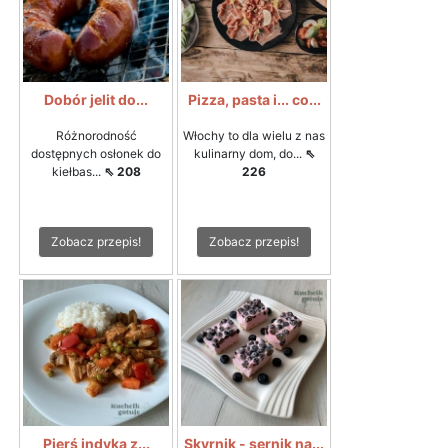
Dobór jelit do...
Pizza, pasta i... co...
Różnorodność
Włochy to dla wielu z nas
dostępnych osłonek do
kulinarny dom, do...
⇖
kiełbas...
⇖ 208
226
Zobacz przepis!
Zobacz przepis!
Pierś indyka z...
Skyrnik - sernik na...