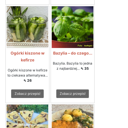
Ogórki kiszone w
Bazylia – do czego...
kefirze
Bazylia. Bazylia to jedna
z najbardziej...
⇖ 35
Ogórki kiszone w kefirze
to ciekawa alternatywa...
⇖ 26
Zobacz przepis!
Zobacz przepis!