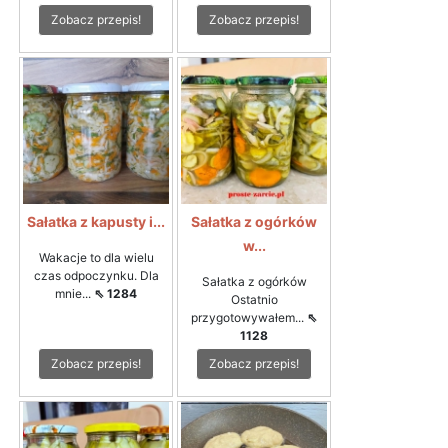
Zobacz przepis!
Zobacz przepis!
Sałatka z kapusty i...
Sałatka z ogórków
w...
Wakacje to dla wielu
czas odpoczynku. Dla
Sałatka z ogórków
mnie...
⇖ 1284
Ostatnio
przygotowywałem...
⇖
1128
Zobacz przepis!
Zobacz przepis!