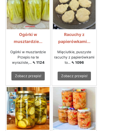
Ogórki w
Racuchy z
musztardzie...
papierówkami...
Ogórki w musztardzie
Mięciutkie, puszyste
Przepis na te
racuchy z papierówkami
wyraziste,...
⇖ 1124
to...
⇖ 1096
Zobacz przepis!
Zobacz przepis!