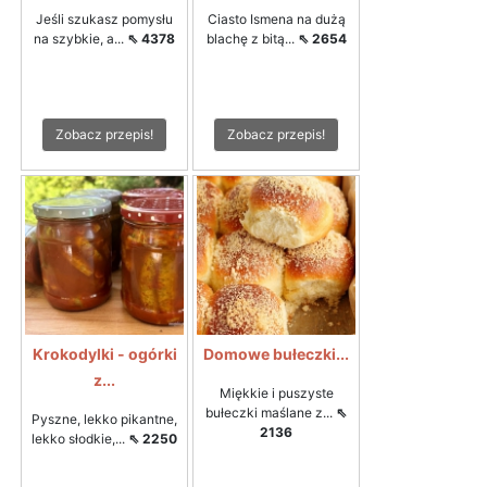
Jeśli szukasz pomysłu
Ciasto Ismena na dużą
na szybkie, a...
⇖ 4378
blachę z bitą...
⇖ 2654
Zobacz przepis!
Zobacz przepis!
Krokodylki - ogórki
Domowe bułeczki...
z...
Miękkie i puszyste
bułeczki maślane z...
⇖
Pyszne, lekko pikantne,
2136
lekko słodkie,...
⇖ 2250