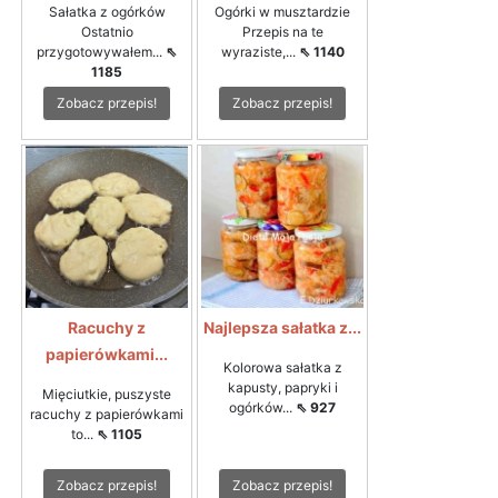
Sałatka z ogórków
Ogórki w musztardzie
Ostatnio
Przepis na te
przygotowywałem...
⇖
wyraziste,...
⇖ 1140
1185
Zobacz przepis!
Zobacz przepis!
Racuchy z
Najlepsza sałatka z...
papierówkami...
Kolorowa sałatka z
kapusty, papryki i
Mięciutkie, puszyste
ogórków...
⇖ 927
racuchy z papierówkami
to...
⇖ 1105
Zobacz przepis!
Zobacz przepis!