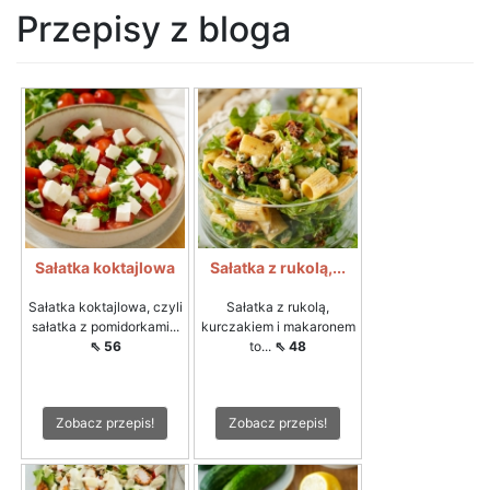
Przepisy z bloga
Sałatka koktajlowa
Sałatka z rukolą,...
Sałatka koktajlowa, czyli
Sałatka z rukolą,
sałatka z pomidorkami...
kurczakiem i makaronem
⇖ 56
to...
⇖ 48
Zobacz przepis!
Zobacz przepis!