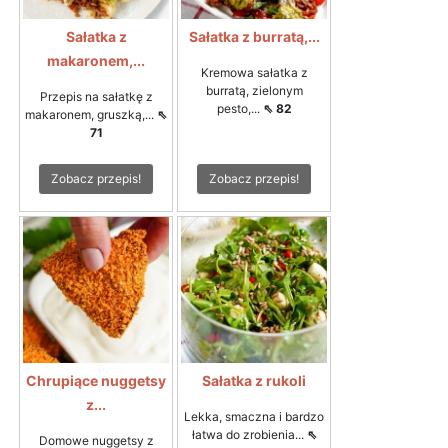
Sałatka z
Sałatka z burratą,...
makaronem,...
Kremowa sałatka z
burratą, zielonym
Przepis na sałatkę z
pesto,...
⇖ 82
makaronem, gruszką,...
⇖
71
Zobacz przepis!
Zobacz przepis!
Chrupiące nuggetsy
Sałatka z rukoli
z...
Lekka, smaczna i bardzo
łatwa do zrobienia...
⇖
Domowe nuggetsy z