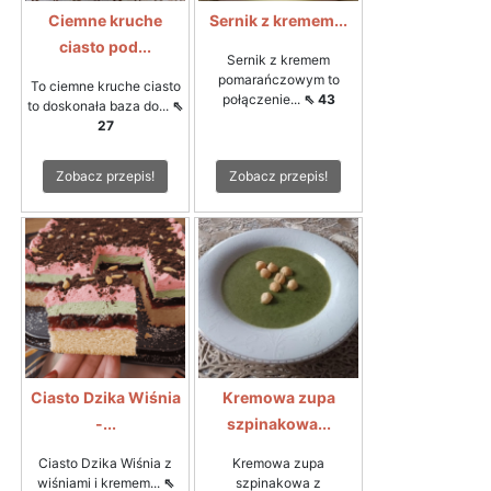
Ciemne kruche
Sernik z kremem...
ciasto pod...
Sernik z kremem
pomarańczowym to
To ciemne kruche ciasto
połączenie...
⇖ 43
to doskonała baza do...
⇖
27
Zobacz przepis!
Zobacz przepis!
Ciasto Dzika Wiśnia
Kremowa zupa
-...
szpinakowa...
Ciasto Dzika Wiśnia z
Kremowa zupa
wiśniami i kremem...
⇖
szpinakowa z