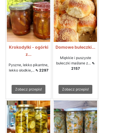
Krokodylki - ogórki
Domowe bułeczki...
z...
Miękkie i puszyste
bułeczki maślane z...
⇖
Pyszne, lekko pikantne,
2157
lekko słodkie,...
⇖ 2297
Zobacz przepis!
Zobacz przepis!