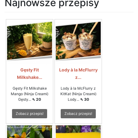
Najnowsze przepisy
Gęsty Fit
Lody à la McFlurry
Milkshake...
z...
Gęsty Fit Milkshake
Lody à la McFlurry z
Mango (Ninja Creami)
KitKat (Ninja Creami)
Gęsty...
⇖ 20
Lody...
⇖ 30
Zobacz przepis!
Zobacz przepis!