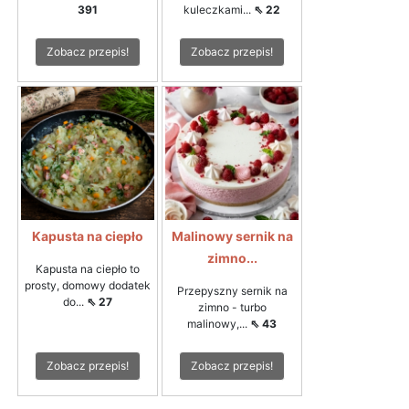
391
kuleczkami...
⇖ 22
Zobacz przepis!
Zobacz przepis!
Kapusta na ciepło
Malinowy sernik na
zimno...
Kapusta na ciepło to
prosty, domowy dodatek
Przepyszny sernik na
do...
⇖ 27
zimno - turbo
malinowy,...
⇖ 43
Zobacz przepis!
Zobacz przepis!