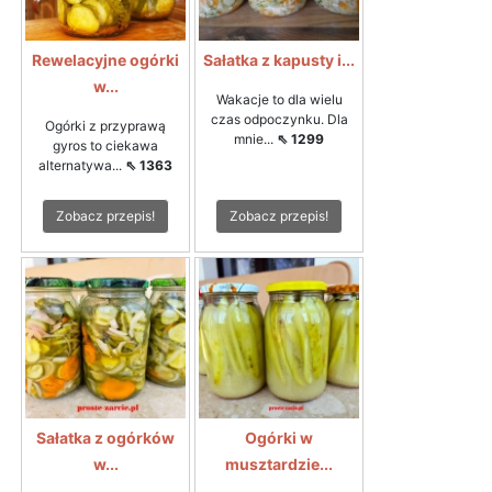
Rewelacyjne ogórki
Sałatka z kapusty i...
w...
Wakacje to dla wielu
czas odpoczynku. Dla
Ogórki z przyprawą
mnie...
⇖ 1299
gyros to ciekawa
alternatywa...
⇖ 1363
Zobacz przepis!
Zobacz przepis!
Sałatka z ogórków
Ogórki w
w...
musztardzie...