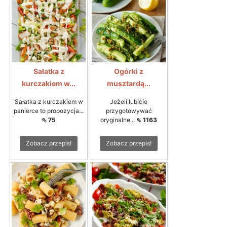
Sałatka z
Ogórki z
kurczakiem w...
musztardą...
Sałatka z kurczakiem w
Jeżeli lubicie
panierce to propozycja...
przygotowywać
⇖ 75
oryginalne...
⇖ 1163
Zobacz przepis!
Zobacz przepis!