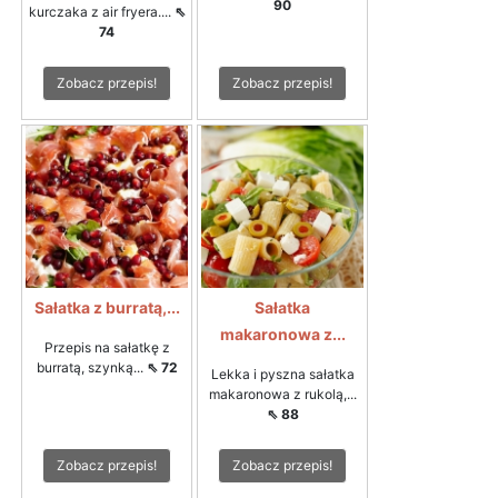
90
kurczaka z air fryera....
⇖
74
Zobacz przepis!
Zobacz przepis!
Sałatka z burratą,...
Sałatka
makaronowa z...
Przepis na sałatkę z
burratą, szynką...
⇖ 72
Lekka i pyszna sałatka
makaronowa z rukolą,...
⇖ 88
Zobacz przepis!
Zobacz przepis!