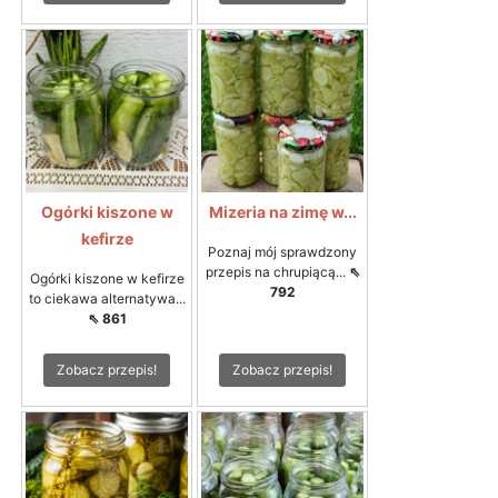
Ogórki kiszone w
Mizeria na zimę w...
kefirze
Poznaj mój sprawdzony
przepis na chrupiącą...
⇖
Ogórki kiszone w kefirze
792
to ciekawa alternatywa...
⇖ 861
Zobacz przepis!
Zobacz przepis!