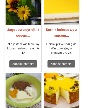
Jagodowe syrniki z
Sernik kokosowy z
sosem...
musem...
Nie jestem wielbicielką
Dzisiaj przychodzę do
klusek leniwych ale...
⇖
Was z kolejnym
17
prostym...
⇖ 24
Zobacz przepis!
Zobacz przepis!