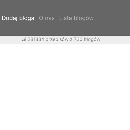
Dodaj bloga
O nas
Lista blogów
281834 przepisów z 730 blogów