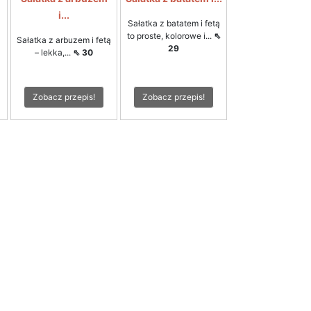
i...
Sałatka z batatem i fetą
to proste, kolorowe i...
⇖
Sałatka z arbuzem i fetą
29
– lekka,...
⇖ 30
Zobacz przepis!
Zobacz przepis!