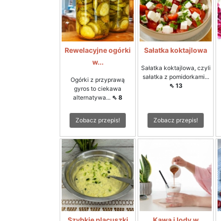
Rewelacyjne ogórki
Sałatka koktajlowa
w...
Sałatka koktajlowa, czyli
sałatka z pomidorkami...
Ogórki z przyprawą
⇖ 13
gyros to ciekawa
alternatywa...
⇖ 8
Zobacz przepis!
Zobacz przepis!
Szybkie placuszki
Kawa i lody w