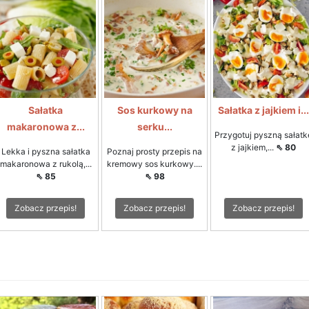
Sałatka
Sos kurkowy na
Sałatka z jajkiem i...
makaronowa z...
serku...
Przygotuj pyszną sałatk
z jajkiem,...
⇖ 80
Lekka i pyszna sałatka
Poznaj prosty przepis na
makaronowa z rukolą,...
kremowy sos kurkowy....
⇖ 85
⇖ 98
Zobacz przepis!
Zobacz przepis!
Zobacz przepis!