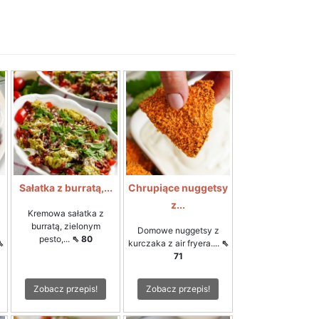
Sałatka z burratą,...
Chrupiące nuggetsy
z...
Kremowa sałatka z
burratą, zielonym
Domowe nuggetsy z
pesto,...
⇖ 80
⇖
kurczaka z air fryera....
⇖
71
Zobacz przepis!
Zobacz przepis!