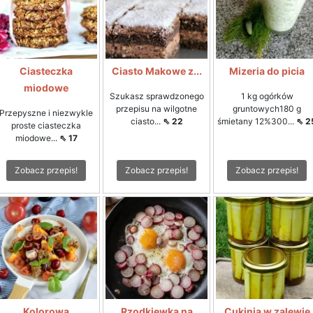
Ciasteczka
Ciasto Makowe z...
Mizeria do picia
miodowe
Szukasz sprawdzonego
1 kg ogórków
przepisu na wilgotne
gruntowych180 g
Przepyszne i niezwykle
ciasto...
⇖ 22
śmietany 12%300...
⇖ 2
proste ciasteczka
miodowe...
⇖ 17
Zobacz przepis!
Zobacz przepis!
Zobacz przepis!
Kolorowa
Rzodkiewka na
Cukinia w zalewie