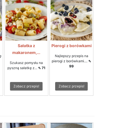
Sałatka z
Pierogi z borówkami
makaronem,...
ę
Najlepszy przepis na
pierogi z borówkami....
⇖
Szukasz pomysłu na
99
pyszną sałatkę z...
⇖ 71
Zobacz przepis!
Zobacz przepis!