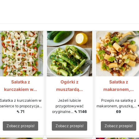
Sałatka z
Ogórki z
Sałatka z
kurczakiem w...
musztardą...
makaronem,...
Sałatka z kurczakiem w
Jeżeli lubicie
Przepis na sałatkę z
panierce to propozycja...
przygotowywać
makaronem, gruszką,...
⇖ 71
oryginalne...
⇖ 1146
69
Zobacz przepis!
Zobacz przepis!
Zobacz przepis!