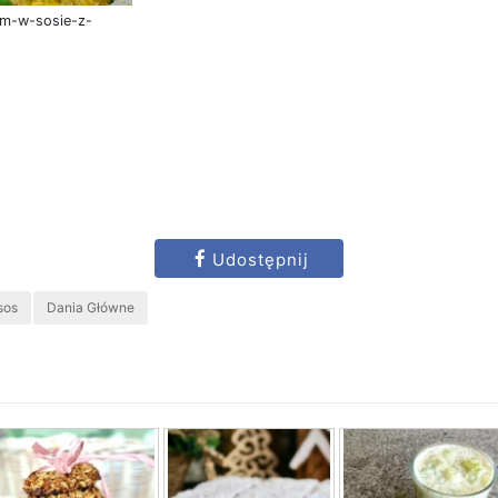
em-w-sosie-z-
Udostępnij
sos
Dania Główne