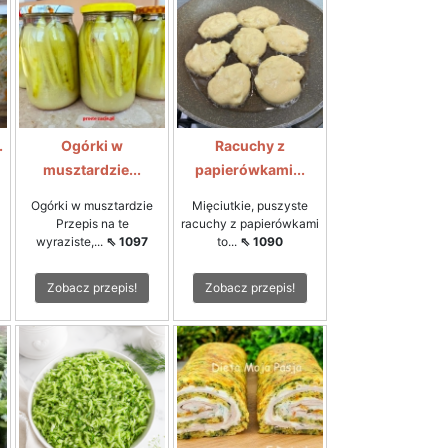
.
Ogórki w
Racuchy z
musztardzie...
papierówkami...
Ogórki w musztardzie
Mięciutkie, puszyste
Przepis na te
racuchy z papierówkami
wyraziste,...
⇖ 1097
to...
⇖ 1090
Zobacz przepis!
Zobacz przepis!