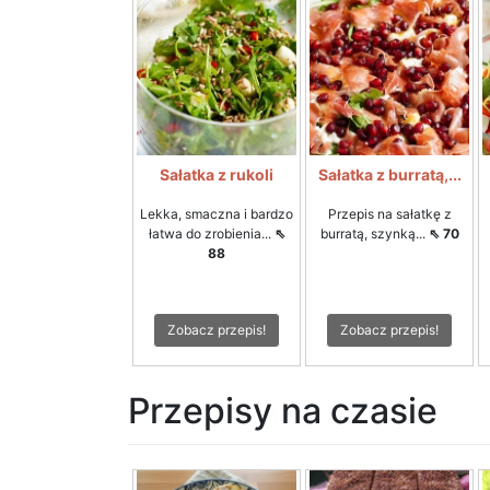
Sałatka z rukoli
Sałatka z burratą,...
Lekka, smaczna i bardzo
Przepis na sałatkę z
łatwa do zrobienia...
⇖
burratą, szynką...
⇖ 70
88
Zobacz przepis!
Zobacz przepis!
Przepisy na czasie