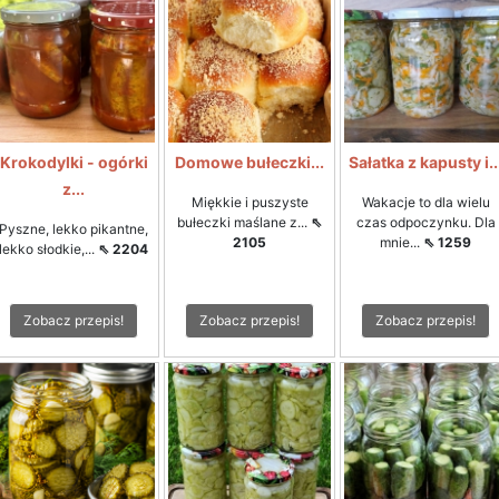
Krokodylki - ogórki
Domowe bułeczki...
Sałatka z kapusty i..
z...
Miękkie i puszyste
Wakacje to dla wielu
bułeczki maślane z...
⇖
czas odpoczynku. Dla
Pyszne, lekko pikantne,
2105
mnie...
⇖ 1259
lekko słodkie,...
⇖ 2204
Zobacz przepis!
Zobacz przepis!
Zobacz przepis!