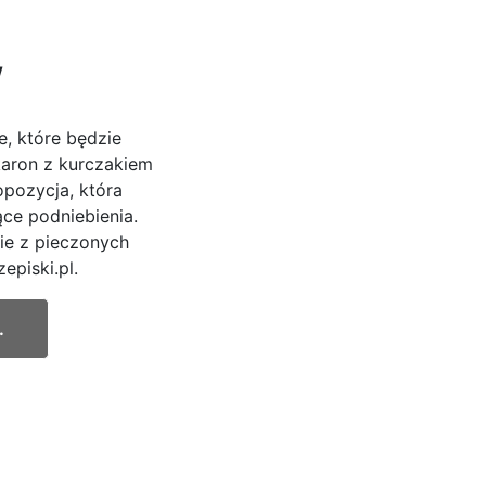
w
, które będzie
karon z kurczakiem
pozycja, która
ce podniebienia.
ie z pieczonych
episki.pl.
.