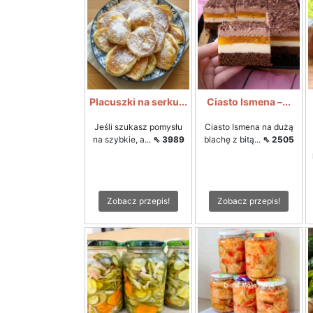
Placuszki na serku...
Ciasto Ismena –...
Jeśli szukasz pomysłu
Ciasto Ismena na dużą
na szybkie, a...
⇖ 3989
blachę z bitą...
⇖ 2505
Zobacz przepis!
Zobacz przepis!