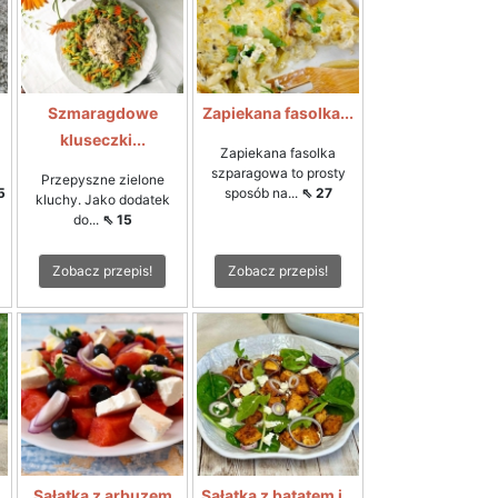
Szmaragdowe
Zapiekana fasolka...
kluseczki...
Zapiekana fasolka
szparagowa to prosty
Przepyszne zielone
5
sposób na...
⇖ 27
kluchy. Jako dodatek
do...
⇖ 15
Zobacz przepis!
Zobacz przepis!
Sałatka z arbuzem
Sałatka z batatem i...