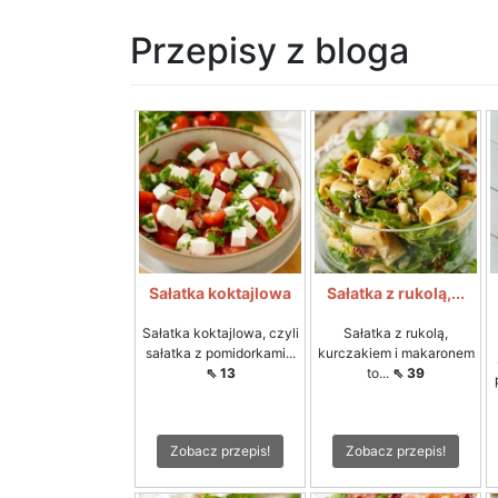
Przepisy z bloga
Sałatka koktajlowa
Sałatka z rukolą,...
Sałatka koktajlowa, czyli
Sałatka z rukolą,
sałatka z pomidorkami...
kurczakiem i makaronem
⇖ 13
to...
⇖ 39
Zobacz przepis!
Zobacz przepis!