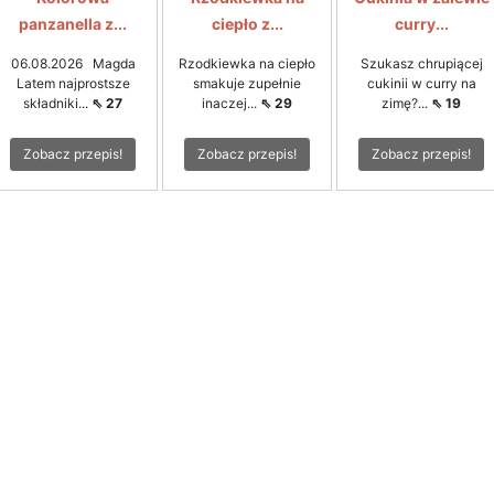
panzanella z...
ciepło z...
curry...
06.08.2026 Magda
Rzodkiewka na ciepło
Szukasz chrupiącej
Latem najprostsze
smakuje zupełnie
cukinii w curry na
składniki...
⇖ 27
inaczej...
⇖ 29
zimę?...
⇖ 19
Zobacz przepis!
Zobacz przepis!
Zobacz przepis!