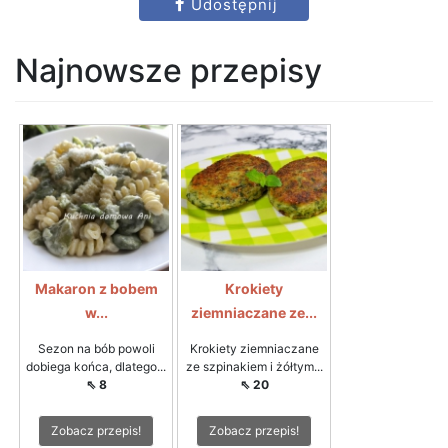
Udostępnij
Najnowsze przepisy
Makaron z bobem
Krokiety
w...
ziemniaczane ze...
Sezon na bób powoli
Krokiety ziemniaczane
dobiega końca, dlatego...
ze szpinakiem i żółtym...
⇖ 8
⇖ 20
Zobacz przepis!
Zobacz przepis!