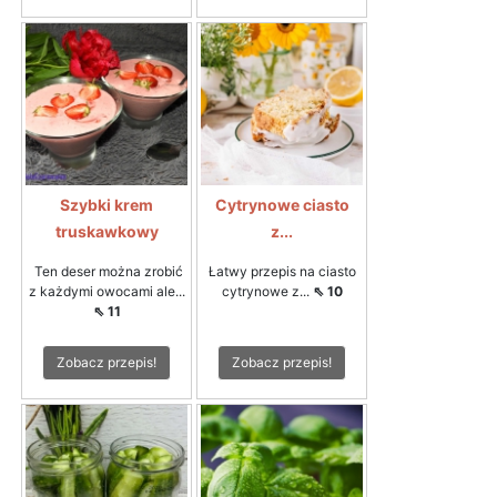
Szybki krem
Cytrynowe ciasto
truskawkowy
z...
Ten deser można zrobić
Łatwy przepis na ciasto
z każdymi owocami ale...
cytrynowe z...
⇖ 10
⇖ 11
Zobacz przepis!
Zobacz przepis!