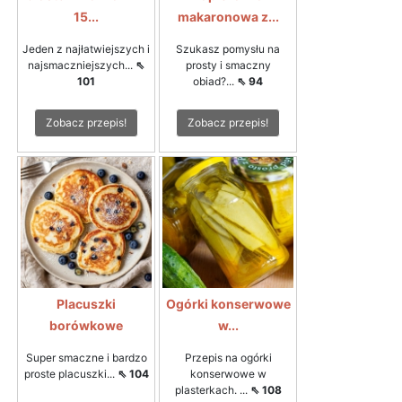
15...
makaronowa z...
Jeden z najłatwiejszych i
Szukasz pomysłu na
najsmaczniejszych...
⇖
prosty i smaczny
101
obiad?...
⇖ 94
Zobacz przepis!
Zobacz przepis!
Placuszki
Ogórki konserwowe
borówkowe
w...
Super smaczne i bardzo
Przepis na ogórki
proste placuszki...
⇖ 104
konserwowe w
plasterkach. ...
⇖ 108