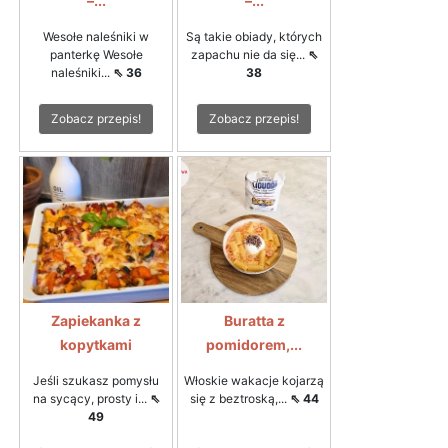
–...
–...
Wesołe naleśniki w
Są takie obiady, których
panterkę Wesołe
zapachu nie da się...
⇖
naleśniki...
⇖ 36
38
Zobacz przepis!
Zobacz przepis!
Zapiekanka z
Buratta z
kopytkami
pomidorem,...
Jeśli szukasz pomysłu
Włoskie wakacje kojarzą
na sycący, prosty i...
⇖
się z beztroską,...
⇖ 44
49