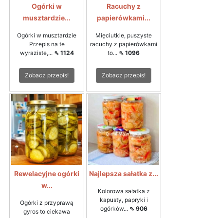
Ogórki w
Racuchy z
musztardzie...
papierówkami...
Ogórki w musztardzie
Mięciutkie, puszyste
Przepis na te
racuchy z papierówkami
wyraziste,...
⇖ 1124
to...
⇖ 1096
Zobacz przepis!
Zobacz przepis!
Rewelacyjne ogórki
Najlepsza sałatka z...
w...
Kolorowa sałatka z
kapusty, papryki i
Ogórki z przyprawą
ogórków...
⇖ 906
gyros to ciekawa