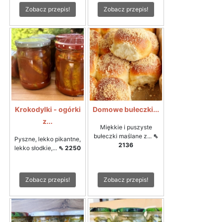
Zobacz przepis!
Zobacz przepis!
Krokodylki - ogórki
Domowe bułeczki...
z...
Miękkie i puszyste
bułeczki maślane z...
⇖
Pyszne, lekko pikantne,
2136
lekko słodkie,...
⇖ 2250
Zobacz przepis!
Zobacz przepis!