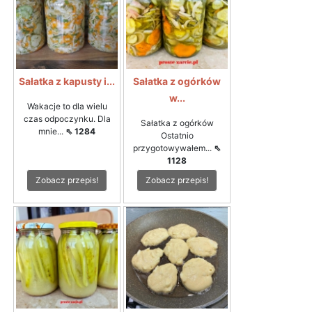
Sałatka z kapusty i...
Sałatka z ogórków
w...
Wakacje to dla wielu
czas odpoczynku. Dla
Sałatka z ogórków
mnie...
⇖ 1284
Ostatnio
przygotowywałem...
⇖
1128
Zobacz przepis!
Zobacz przepis!