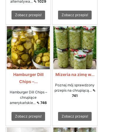
alternatywa...
⇖ 1029
Zobacz przepis!
Zobacz przepis!
Hamburger Dill
Mizeria na zimę w...
Chips –...
Poznaj mój sprawdzony
przepis na chrupiącą...
⇖
Hamburger Dill Chips –
741
chrupiące
amerykańskie...
⇖ 746
Zobacz przepis!
Zobacz przepis!