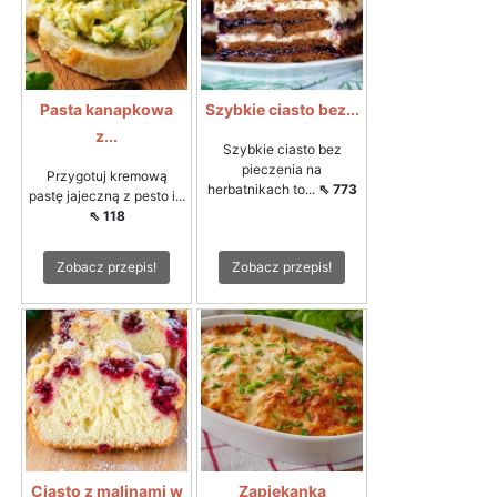
Pasta kanapkowa
Szybkie ciasto bez...
z...
Szybkie ciasto bez
pieczenia na
Przygotuj kremową
herbatnikach to...
⇖ 773
pastę jajeczną z pesto i...
⇖ 118
Zobacz przepis!
Zobacz przepis!
Ciasto z malinami w
Zapiekanka