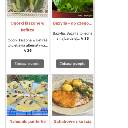
Ogórki kiszone w
Bazylia – do czego...
kefirze
Bazylia. Bazylia to jedna
z najbardziej...
⇖ 35
Ogórki kiszone w kefirze
to ciekawa alternatywa...
⇖ 26
Zobacz przepis!
Zobacz przepis!
Naleśniki panterka
Schabowe z kością