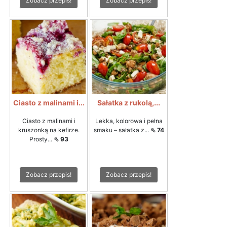
Zobacz przepis!
Zobacz przepis!
Ciasto z malinami i...
Sałatka z rukolą,...
Ciasto z malinami i
Lekka, kolorowa i pełna
kruszonką na kefirze.
smaku – sałatka z...
⇖ 74
Prosty...
⇖ 93
Zobacz przepis!
Zobacz przepis!