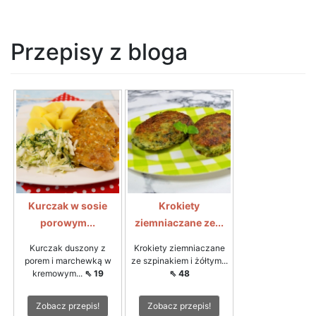
Przepisy z bloga
Kurczak w sosie
Krokiety
porowym...
ziemniaczane ze...
Kurczak duszony z
Krokiety ziemniaczane
porem i marchewką w
ze szpinakiem i żółtym...
kremowym...
⇖ 19
⇖ 48
Zobacz przepis!
Zobacz przepis!