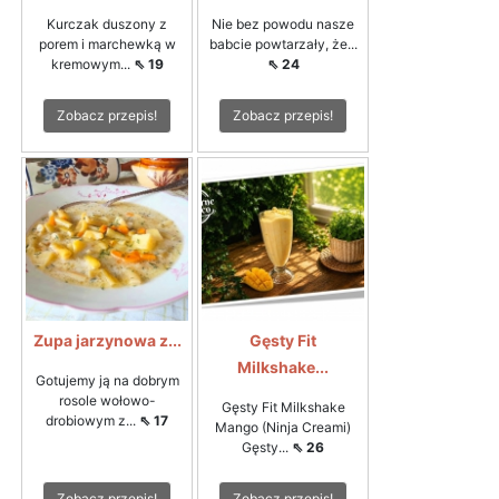
Kurczak duszony z
Nie bez powodu nasze
porem i marchewką w
babcie powtarzały, że...
kremowym...
⇖ 19
⇖ 24
Zobacz przepis!
Zobacz przepis!
Zupa jarzynowa z...
Gęsty Fit
Milkshake...
Gotujemy ją na dobrym
rosole wołowo-
Gęsty Fit Milkshake
drobiowym z...
⇖ 17
Mango (Ninja Creami)
Gęsty...
⇖ 26
Zobacz przepis!
Zobacz przepis!