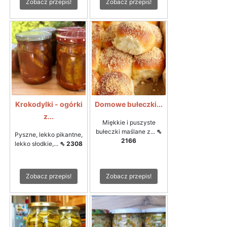
Zobacz przepis!
Zobacz przepis!
Krokodylki - ogórki
Domowe bułeczki...
z...
Miękkie i puszyste
bułeczki maślane z...
⇖
Pyszne, lekko pikantne,
2166
lekko słodkie,...
⇖ 2308
Zobacz przepis!
Zobacz przepis!