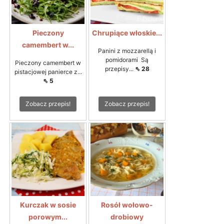
Pieczony
Chrupiące włoskie...
camembert w...
Panini z mozzarellą i
pomidorami Są
Pieczony camembert w
przepisy...
⇖ 28
pistacjowej panierce z...
⇖ 5
Zobacz przepis!
Zobacz przepis!
Kurczak w sosie
Rosół wołowo-
porowym...
drobiowy