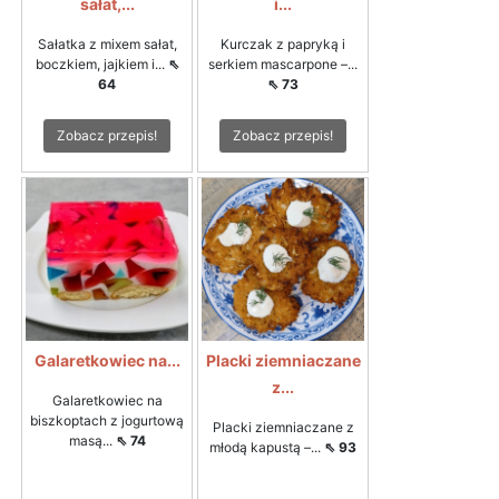
sałat,...
i...
Sałatka z mixem sałat,
Kurczak z papryką i
boczkiem, jajkiem i...
⇖
serkiem mascarpone –...
64
⇖ 73
Zobacz przepis!
Zobacz przepis!
Galaretkowiec na...
Placki ziemniaczane
z...
Galaretkowiec na
biszkoptach z jogurtową
Placki ziemniaczane z
masą...
⇖ 74
młodą kapustą –...
⇖ 93