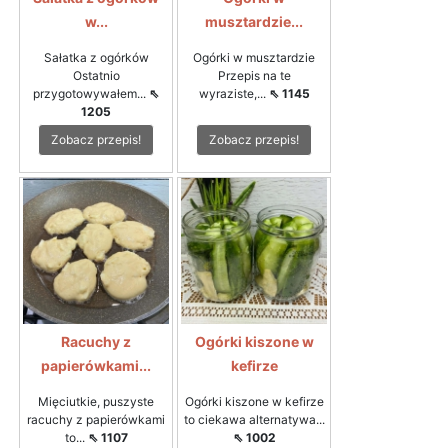
w...
musztardzie...
Sałatka z ogórków
Ogórki w musztardzie
Ostatnio
Przepis na te
przygotowywałem...
⇖
wyraziste,...
⇖ 1145
1205
Zobacz przepis!
Zobacz przepis!
Racuchy z
Ogórki kiszone w
papierówkami...
kefirze
Mięciutkie, puszyste
Ogórki kiszone w kefirze
racuchy z papierówkami
to ciekawa alternatywa...
to...
⇖ 1107
⇖ 1002