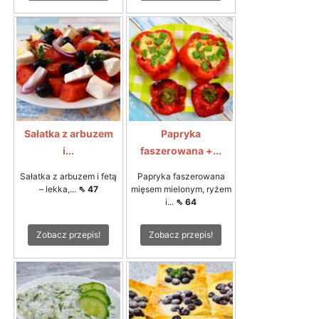
Sałatka z arbuzem
Papryka
i...
faszerowana +...
Sałatka z arbuzem i fetą
Papryka faszerowana
– lekka,...
⇖ 47
mięsem mielonym, ryżem
i...
⇖ 64
Zobacz przepis!
Zobacz przepis!