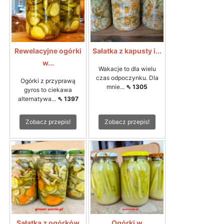
Rewelacyjne ogórki
Sałatka z kapusty i...
w...
Wakacje to dla wielu
czas odpoczynku. Dla
Ogórki z przyprawą
mnie...
⇖ 1305
gyros to ciekawa
alternatywa...
⇖ 1397
Zobacz przepis!
Zobacz przepis!
Sałatka z ogórków
Ogórki w