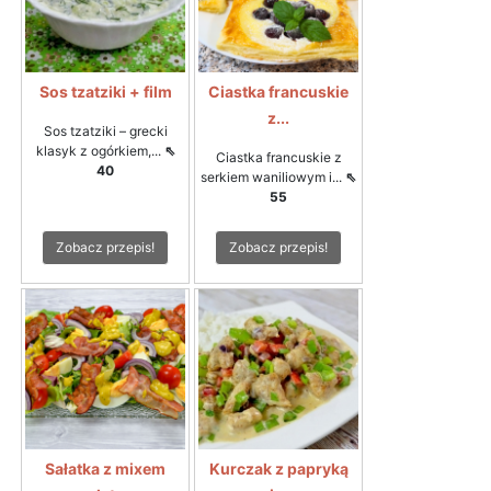
Sos tzatziki + film
Ciastka francuskie
z...
Sos tzatziki – grecki
klasyk z ogórkiem,...
⇖
Ciastka francuskie z
40
serkiem waniliowym i...
⇖
55
Zobacz przepis!
Zobacz przepis!
Sałatka z mixem
Kurczak z papryką