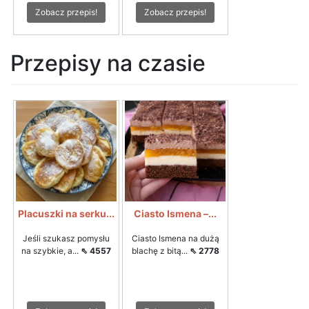
Zobacz przepis!
Zobacz przepis!
Przepisy na czasie
Placuszki na serku...
Ciasto Ismena –...
Jeśli szukasz pomysłu
Ciasto Ismena na dużą
na szybkie, a...
⇖ 4557
blachę z bitą...
⇖ 2778