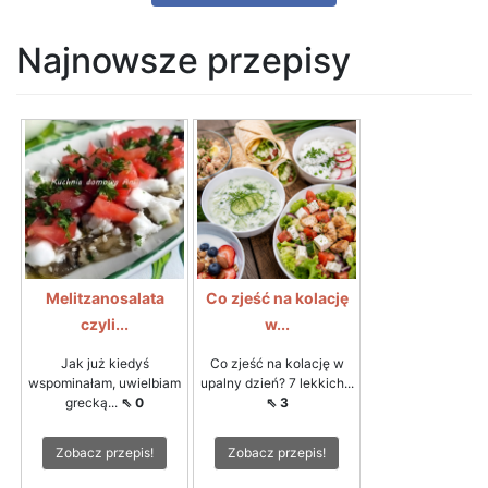
Najnowsze przepisy
Melitzanosalata
Co zjeść na kolację
czyli...
w...
Jak już kiedyś
Co zjeść na kolację w
wspominałam, uwielbiam
upalny dzień? 7 lekkich...
grecką...
⇖ 0
⇖ 3
Zobacz przepis!
Zobacz przepis!