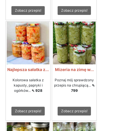
Zobacz przepis!
Zobacz przepis!
Najlepsza sałatka z...
Mizeria na zimę w...
Kolorowa sałatka z
Poznaj mój sprawdzony
kapusty, papryki i
przepis na chrupiącą...
⇖
ogórków...
⇖ 928
799
Zobacz przepis!
Zobacz przepis!