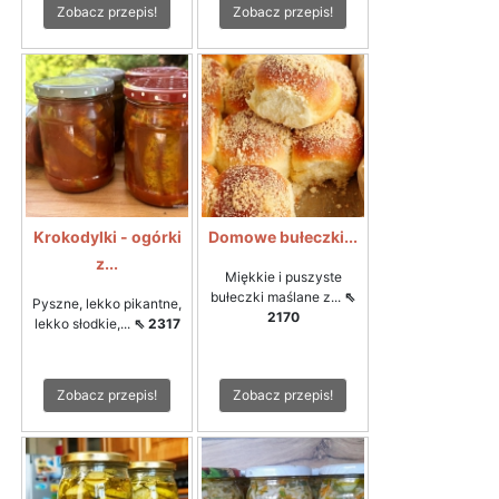
Zobacz przepis!
Zobacz przepis!
Krokodylki - ogórki
Domowe bułeczki...
z...
Miękkie i puszyste
bułeczki maślane z...
⇖
Pyszne, lekko pikantne,
2170
lekko słodkie,...
⇖ 2317
Zobacz przepis!
Zobacz przepis!