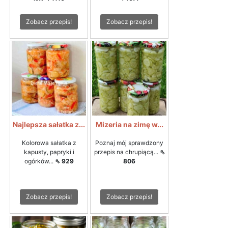
Zobacz przepis!
Zobacz przepis!
Najlepsza sałatka z...
Mizeria na zimę w...
Kolorowa sałatka z
Poznaj mój sprawdzony
kapusty, papryki i
przepis na chrupiącą...
⇖
ogórków...
⇖ 929
806
Zobacz przepis!
Zobacz przepis!