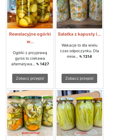
Rewelacyjne ogórki
Sałatka z kapusty i...
w...
Wakacje to dla wielu
czas odpoczynku. Dla
Ogórki z przyprawą
mnie...
⇖ 1314
gyros to ciekawa
alternatywa...
⇖ 1427
Zobacz przepis!
Zobacz przepis!