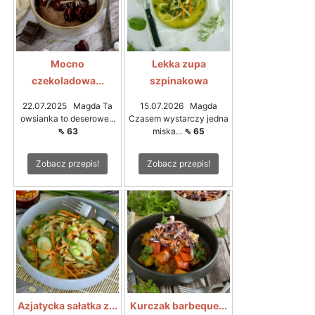
Mocno
Lekka zupa
czekoladowa...
szpinakowa
22.07.2025 Magda Ta
15.07.2026 Magda
owsianka to deserowe...
Czasem wystarczy jedna
⇖ 63
miska...
⇖ 65
Zobacz przepis!
Zobacz przepis!
Azjatycka sałatka z...
Kurczak barbeque...