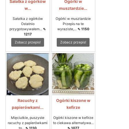
Sałatka z ogórków
Ogórki w
w...
musztardzie...
Sałatka z ogórków
Ogórki w musztardzie
Ostatnio
Przepis na te
przygotowywałem...
⇖
wyraziste,...
⇖ 1150
1217
Zobacz przepis!
Zobacz przepis!
Racuchy z
Ogórki kiszone w
papierówkami...
kefirze
Mięciutkie, puszyste
Ogórki kiszone w kefirze
racuchy z papierówkami
to ciekawa alternatywa...
to...
⇖ 1110
⇖ 1077