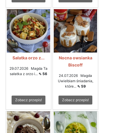
Sałatka orzo z...
Nocna owsianka
Biscoff
29.07.2026 Magda Ta
sałatka z orzo i...
⇖ 56
24.07.2026 Magda
Uwielbiam śniadania,
które...
⇖ 59
Zobacz przepis!
Zobacz przepis!