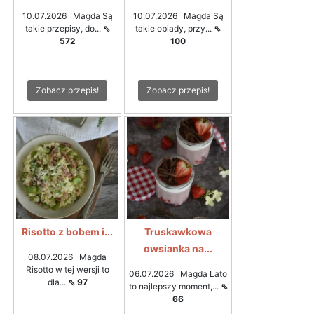
10.07.2026 Magda Są
10.07.2026 Magda Są
takie przepisy, do...
⇖
takie obiady, przy...
⇖
572
100
Zobacz przepis!
Zobacz przepis!
Risotto z bobem i...
Truskawkowa
owsianka na...
08.07.2026 Magda
Risotto w tej wersji to
06.07.2026 Magda Lato
dla...
⇖ 97
to najlepszy moment,...
⇖
66