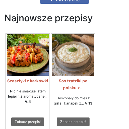
Najnowsze przepisy
Szaszłyki z karkówki
Sos tzatziki po
polsku z...
Nic nie smakuje latem
lepiej niż aromatyczne...
Doskonały do mięs z
⇖ 4
grilla i kanapek z...
⇖ 13
Zobacz przepis!
Zobacz przepis!