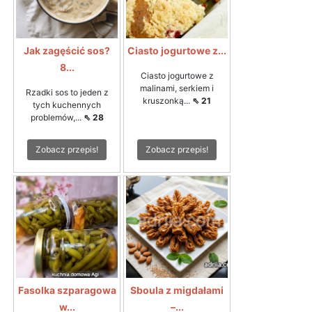
Jak zagęścić sos?
Ciasto jogurtowe z...
8...
Ciasto jogurtowe z
malinami, serkiem i
Rzadki sos to jeden z
kruszonką...
⇖ 21
tych kuchennych
problemów,...
⇖ 28
Zobacz przepis!
Zobacz przepis!
Fasolka szparagowa
Sboula z migdałami
w...
–...