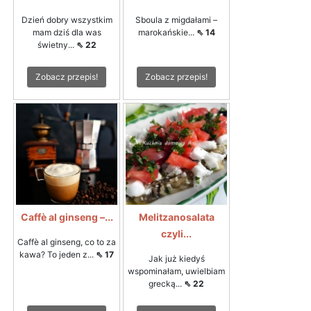
Dzień dobry wszystkim
Sboula z migdałami –
mam dziś dla was
marokańskie...
⇖ 14
świetny...
⇖ 22
Zobacz przepis!
Zobacz przepis!
Caffè al ginseng –...
Melitzanosalata
czyli...
Caffè al ginseng, co to za
kawa? To jeden z...
⇖ 17
Jak już kiedyś
wspominałam, uwielbiam
grecką...
⇖ 22