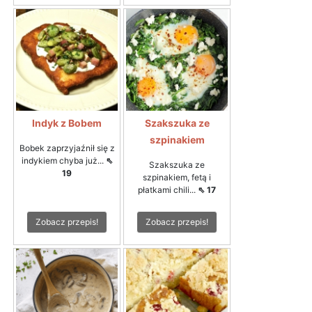
Indyk z Bobem
Szakszuka ze
szpinakiem
Bobek zaprzyjaźnił się z
indykiem chyba już...
⇖
Szakszuka ze
19
szpinakiem, fetą i
płatkami chili...
⇖ 17
Zobacz przepis!
Zobacz przepis!