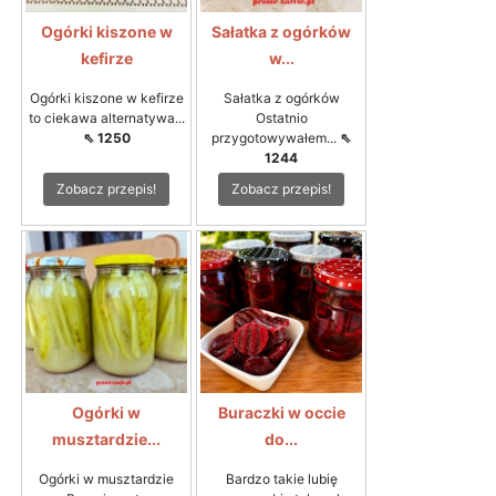
Ogórki kiszone w
Sałatka z ogórków
kefirze
w...
Ogórki kiszone w kefirze
Sałatka z ogórków
to ciekawa alternatywa...
Ostatnio
⇖ 1250
przygotowywałem...
⇖
1244
Zobacz przepis!
Zobacz przepis!
Ogórki w
Buraczki w occie
musztardzie...
do...
Ogórki w musztardzie
Bardzo takie lubię