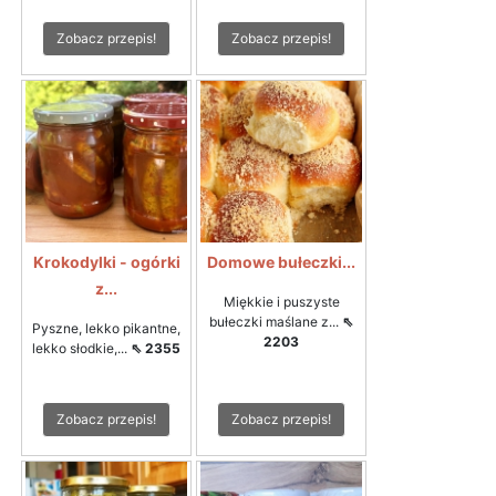
Zobacz przepis!
Zobacz przepis!
Krokodylki - ogórki
Domowe bułeczki...
z...
Miękkie i puszyste
bułeczki maślane z...
⇖
Pyszne, lekko pikantne,
2203
lekko słodkie,...
⇖ 2355
Zobacz przepis!
Zobacz przepis!