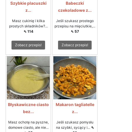
Szybkie placuszki
Babeczki
z...
czekoladowe z...
Masz cukinię i kilka
Jeśli szukasz prostego
prostych składników?...
przepisu na mięciutkie,...
⇖ 114
⇖ 57
Zobacz przepis!
Zobacz przepis!
Błyskawiczne ciasto
Makaron tagliatelle
bez...
z...
Masz ochotę na pyszne,
Jeśli szukasz pomysłu
domowe ciasto, ale nie...
na szybki, sycący i...
⇖