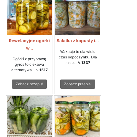
Rewelacyjne ogórki
Sałatka z kapusty i...
w...
Wakacje to dla wielu
czas odpoczynku. Dla
Ogórki z przyprawą
mnie...
⇖ 1337
gyros to ciekawa
alternatywa...
⇖ 1517
Zobacz przepis!
Zobacz przepis!