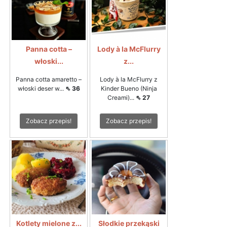
Panna cotta –
Lody à la McFlurry
włoski...
z...
Panna cotta amaretto –
Lody à la McFlurry z
włoski deser w...
⇖ 36
Kinder Bueno (Ninja
Creami)...
⇖ 27
Zobacz przepis!
Zobacz przepis!
Kotlety mielone z...
Słodkie przekąski