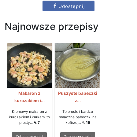
Udostępnij
Najnowsze przepisy
Makaron z
Puszyste babeczki
kurczakiem i...
z...
Kremowy makaron z
To proste i bardzo
kurczakiem i kurkami to
smaczne babeczki na
prosty...
⇖ 7
kefirze,...
⇖ 15
Zobacz przepis!
Zobacz przepis!