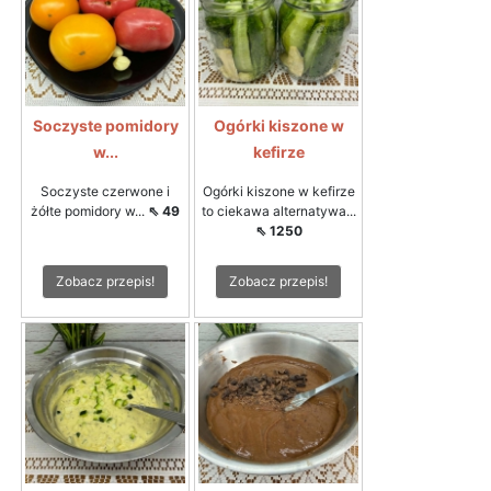
Soczyste pomidory
Ogórki kiszone w
w...
kefirze
Soczyste czerwone i
Ogórki kiszone w kefirze
żółte pomidory w...
⇖ 49
to ciekawa alternatywa...
⇖ 1250
Zobacz przepis!
Zobacz przepis!