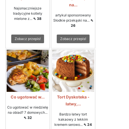
na...
Najsmaczniejsze
tradycyjne kotlety
artykuł sponsorowany
mielone z...
⇖ 38
Słodkie przekąski na...
⇖
26
Zobacz przepis!
Zobacz przepis!
Co ugotować w...
Tort Dyskoteka -
łatwy,...
Co ugotować w niedzielę
na obiad? 7 domowych...
Bardzo łatwy tort
⇖ 32
kakaowy z lekkim
kremem serowo...
⇖ 24