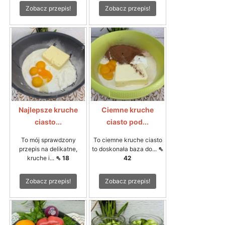
Zobacz przepis!
Zobacz przepis!
Najlepsze kruche
Ciemne kruche
ciasto...
ciasto pod...
To mój sprawdzony
To ciemne kruche ciasto
przepis na delikatne,
to doskonała baza do...
⇖
kruche i...
⇖ 18
42
Zobacz przepis!
Zobacz przepis!