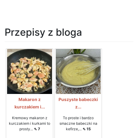
Przepisy z bloga
Makaron z
Puszyste babeczki
kurczakiem i...
z...
Kremowy makaron z
To proste i bardzo
kurczakiem i kurkami to
smaczne babeczki na
prosty...
⇖ 7
kefirze,...
⇖ 15