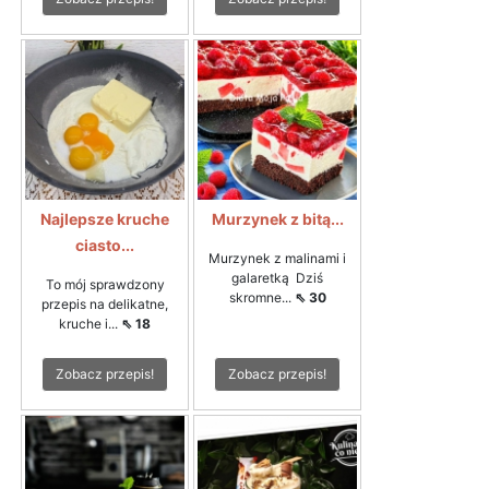
Najlepsze kruche
Murzynek z bitą...
ciasto...
Murzynek z malinami i
galaretką Dziś
To mój sprawdzony
skromne...
⇖ 30
przepis na delikatne,
kruche i...
⇖ 18
Zobacz przepis!
Zobacz przepis!