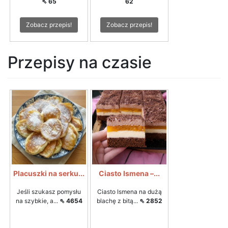
⇖ 65
62
Zobacz przepis!
Zobacz przepis!
Przepisy na czasie
Placuszki na serku...
Ciasto Ismena –...
Jeśli szukasz pomysłu
Ciasto Ismena na dużą
na szybkie, a...
⇖ 4654
blachę z bitą...
⇖ 2852