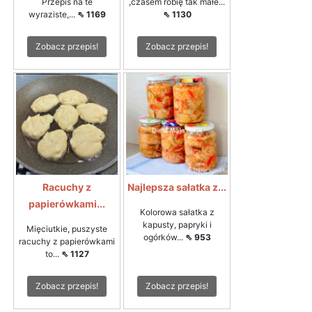
Przepis na te
,czasem robię tak małe...
wyraziste,...
⇖ 1169
⇖ 1130
Zobacz przepis!
Zobacz przepis!
Racuchy z
Najlepsza sałatka z...
papierówkami...
Kolorowa sałatka z
kapusty, papryki i
Mięciutkie, puszyste
ogórków...
⇖ 953
racuchy z papierówkami
to...
⇖ 1127
Zobacz przepis!
Zobacz przepis!