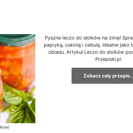
Pyszne leczo do słoików na zimę! Spr
papryką, cukinią i cebulą. Idealne jako
obiadu. Artykuł Leczo do słoików po
Przepiski.pl.
Zobacz cały przepis..
oikow/