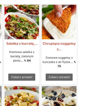
Sałatka z burratą,...
Chrupiące nuggetsy
z...
Kremowa sałatka z
burratą, zielonym
Domowe nuggetsy z
pesto,...
⇖ 84
⇖
kurczaka z air fryera....
⇖
75
Zobacz przepis!
Zobacz przepis!