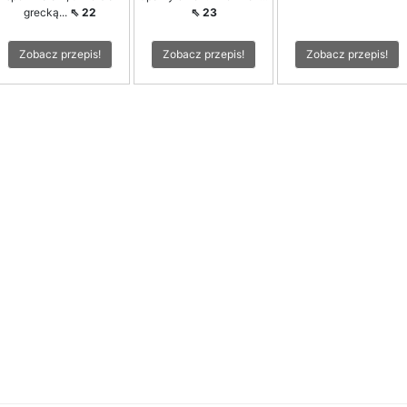
grecką...
⇖ 22
⇖ 23
Zobacz przepis!
Zobacz przepis!
Zobacz przepis!