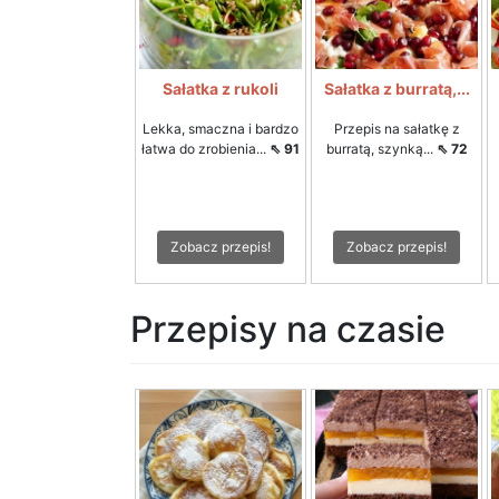
Sałatka z rukoli
Sałatka z burratą,...
Lekka, smaczna i bardzo
Przepis na sałatkę z
łatwa do zrobienia...
⇖ 91
burratą, szynką...
⇖ 72
Zobacz przepis!
Zobacz przepis!
Przepisy na czasie