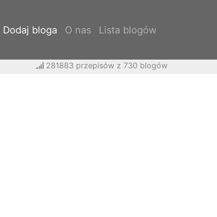
Dodaj bloga
O nas
Lista blogów
281883 przepisów z 730 blogów