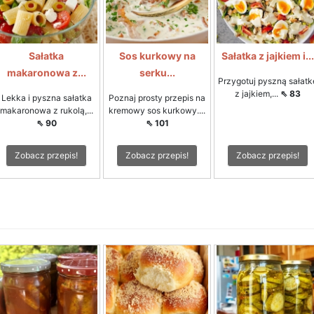
Sałatka
Sos kurkowy na
Sałatka z jajkiem i...
makaronowa z...
serku...
Przygotuj pyszną sałatk
z jajkiem,...
⇖ 83
Lekka i pyszna sałatka
Poznaj prosty przepis na
makaronowa z rukolą,...
kremowy sos kurkowy....
⇖ 90
⇖ 101
Zobacz przepis!
Zobacz przepis!
Zobacz przepis!