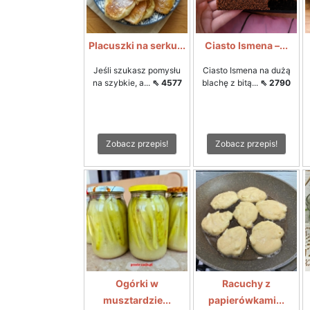
Placuszki na serku...
Ciasto Ismena –...
Jeśli szukasz pomysłu
Ciasto Ismena na dużą
na szybkie, a...
⇖ 4577
blachę z bitą...
⇖ 2790
Zobacz przepis!
Zobacz przepis!
Ogórki w
Racuchy z
musztardzie...
papierówkami...