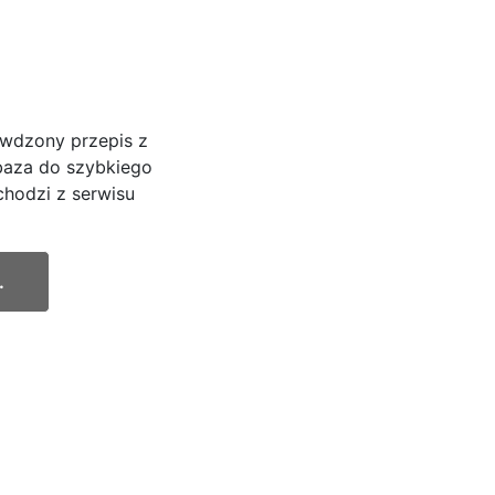
awdzony przepis z
 baza do szybkiego
chodzi z serwisu
.