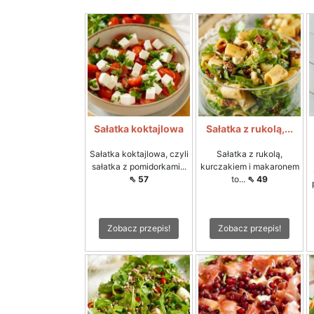
Sałatka koktajlowa
Sałatka z rukolą,...
Sałatka koktajlowa, czyli
Sałatka z rukolą,
sałatka z pomidorkami...
kurczakiem i makaronem
⇖ 57
to...
⇖ 49
Zobacz przepis!
Zobacz przepis!