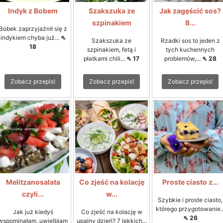
Indyk z Bobem
Szakszuka ze
Jak zagęścić sos?
szpinakiem
8...
Bobek zaprzyjaźnił się z
indykiem chyba już...
⇖
Szakszuka ze
Rzadki sos to jeden z
18
szpinakiem, fetą i
tych kuchennych
płatkami chili...
⇖ 17
problemów,...
⇖ 28
Zobacz przepis!
Zobacz przepis!
Zobacz przepis!
Melitzanosalata
Co zjeść na kolację
Proste ciasto z...
czyli...
w...
Szybkie i proste ciasto,
którego przygotowanie..
Jak już kiedyś
Co zjeść na kolację w
⇖ 26
wspominałam, uwielbiam
upalny dzień? 7 lekkich...