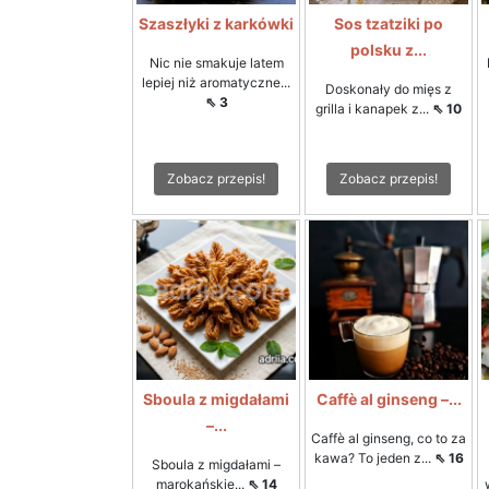
Szaszłyki z karkówki
Sos tzatziki po
polsku z...
Nic nie smakuje latem
lepiej niż aromatyczne...
Doskonały do mięs z
⇖ 3
grilla i kanapek z...
⇖ 10
Zobacz przepis!
Zobacz przepis!
Sboula z migdałami
Caffè al ginseng –...
–...
Caffè al ginseng, co to za
kawa? To jeden z...
⇖ 16
Sboula z migdałami –
marokańskie...
⇖ 14