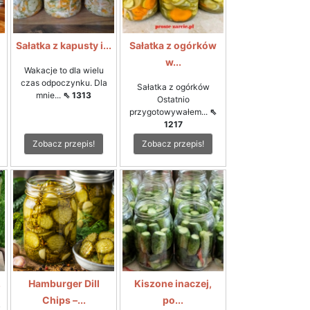
i
Sałatka z kapusty i...
Sałatka z ogórków
w...
Wakacje to dla wielu
czas odpoczynku. Dla
Sałatka z ogórków
mnie...
⇖ 1313
Ostatnio
przygotowywałem...
⇖
1217
Zobacz przepis!
Zobacz przepis!
.
Hamburger Dill
Kiszone inaczej,
Chips –...
po...
y