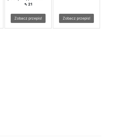
⇖ 21
Zobacz przepis!
Zobacz przepis!