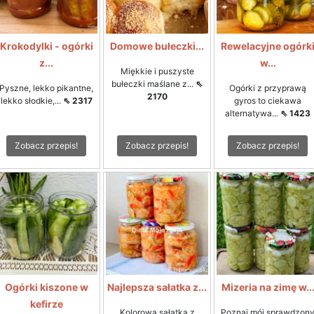
Krokodylki - ogórki
Domowe bułeczki...
Rewelacyjne ogórk
z...
w...
Miękkie i puszyste
bułeczki maślane z...
⇖
Pyszne, lekko pikantne,
Ogórki z przyprawą
2170
lekko słodkie,...
⇖ 2317
gyros to ciekawa
alternatywa...
⇖ 1423
Zobacz przepis!
Zobacz przepis!
Zobacz przepis!
Ogórki kiszone w
Najlepsza sałatka z...
Mizeria na zimę w..
kefirze
Kolorowa sałatka z
Poznaj mój sprawdzon