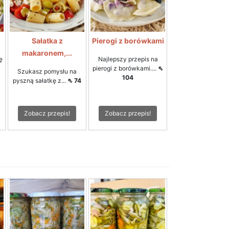
Sałatka z
Pierogi z borówkami
makaronem,...
ę
Najlepszy przepis na
pierogi z borówkami....
⇖
Szukasz pomysłu na
104
pyszną sałatkę z...
⇖ 74
Zobacz przepis!
Zobacz przepis!