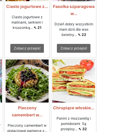
Ciasto jogurtowe z...
Fasolka szparagowa
w...
Ciasto jogurtowe z
malinami, serkiem i
Dzień dobry wszystkim
kruszonką...
⇖ 21
mam dziś dla was
świetny...
⇖ 22
Zobacz przepis!
Zobacz przepis!
Pieczony
Chrupiące włoskie...
camembert w...
Panini z mozzarellą i
.
pomidorami Są
Pieczony camembert w
przepisy...
⇖ 32
pistacjowej panierce z...