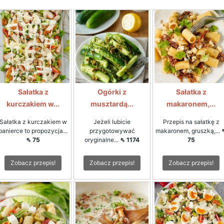
Sałatka z
Ogórki z
Sałatka z
kurczakiem w...
musztardą...
makaronem,...
Sałatka z kurczakiem w
Jeżeli lubicie
Przepis na sałatkę z
panierce to propozycja...
przygotowywać
makaronem, gruszką,...
⇖ 75
oryginalne...
⇖ 1174
75
Zobacz przepis!
Zobacz przepis!
Zobacz przepis!