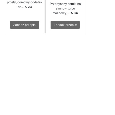
prosty, domowy dodatek
Przepyszny sernik na
do...
⇖ 23
zimno - turbo
malinowy,...
⇖ 34
Zobacz przepis!
Zobacz przepis!