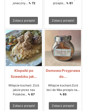
,smaczny...
⇖ 72
przepis...
⇖ 61
Zobacz przepis!
Zobacz przepis!
Klopsiki po
Domowa Przyprawa
Szwedzku jak...
do...
Witajcie kochani .Dziś
Witajcie kochani.Dziś
jakże przez nas
leci do Was przepis na...
Polaków...
⇖ 67
⇖ 65
Zobacz przepis!
Zobacz przepis!