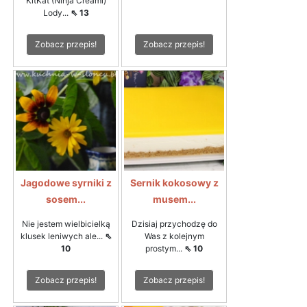
KitKat (Ninja Creami)
Lody...
⇖ 13
Zobacz przepis!
Zobacz przepis!
Jagodowe syrniki z
Sernik kokosowy z
sosem...
musem...
Nie jestem wielbicielką
Dzisiaj przychodzę do
klusek leniwych ale...
⇖
Was z kolejnym
10
prostym...
⇖ 10
Zobacz przepis!
Zobacz przepis!