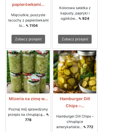
papierówkami...
Kolorowa sałatka z
kapusty, papryki i
Mięciutkie, puszyste
ogórków...
⇖ 924
racuchy z papierówkami
to...
⇖ 1104
Zobacz przepis!
Zobacz przepis!
Mizeria na zimę w...
Hamburger Dill
Chips –...
Poznaj mój sprawdzony
przepis na chrupiącą...
⇖
Hamburger Dill Chips –
778
chrupiące
amerykańskie...
⇖ 772