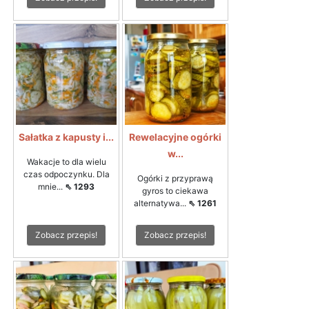
Sałatka z kapusty i...
Rewelacyjne ogórki
w...
Wakacje to dla wielu
czas odpoczynku. Dla
Ogórki z przyprawą
mnie...
⇖ 1293
gyros to ciekawa
alternatywa...
⇖ 1261
Zobacz przepis!
Zobacz przepis!