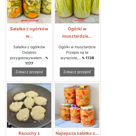
Sałatka z ogórków
Ogórki w
w...
musztardzie...
Sałatka z ogórków
Ogórki w musztardzie
Ostatnio
Przepis na te
przygotowywałem...
⇖
wyraziste,...
⇖ 1138
1177
Zobacz przepis!
Zobacz przepis!
Racuchy z
Najlepsza sałatka z...