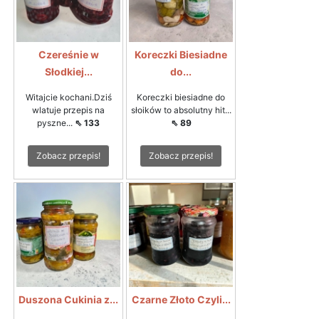
Czereśnie w
Koreczki Biesiadne
Słodkiej...
do...
Witajcie kochani.Dziś
Koreczki biesiadne do
wlatuje przepis na
słoików to absolutny hit...
pyszne...
⇖ 133
⇖ 89
Zobacz przepis!
Zobacz przepis!
Duszona Cukinia z...
Czarne Złoto Czyli...