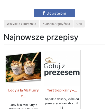
Udostępnij
Wszystko z kurczaka
Kuchnia Argetyńska
Grill
Najnowsze przepisy
Lody à la McFlurry
Tort tropikalny –...
z...
Są takie desery, które od
pierwszego kawałka...
⇖
Lody à la McFlurry z
15