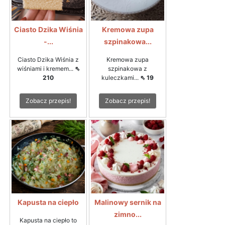
Ciasto Dzika Wiśnia
Kremowa zupa
-...
szpinakowa...
Ciasto Dzika Wiśnia z
Kremowa zupa
wiśniami i kremem...
⇖
szpinakowa z
210
kuleczkami...
⇖ 19
Zobacz przepis!
Zobacz przepis!
Kapusta na ciepło
Malinowy sernik na
zimno...
Kapusta na ciepło to