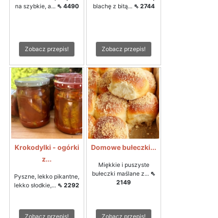
na szybkie, a...
⇖ 4490
blachę z bitą...
⇖ 2744
Zobacz przepis!
Zobacz przepis!
Krokodylki - ogórki
Domowe bułeczki...
z...
Miękkie i puszyste
bułeczki maślane z...
⇖
Pyszne, lekko pikantne,
2149
lekko słodkie,...
⇖ 2292
Zobacz przepis!
Zobacz przepis!