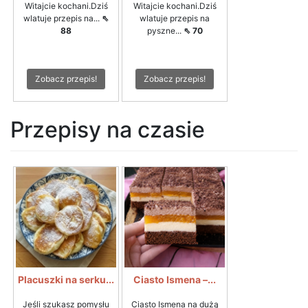
Witajcie kochani.Dziś
Witajcie kochani.Dziś
wlatuje przepis na...
⇖
wlatuje przepis na
88
pyszne...
⇖ 70
Zobacz przepis!
Zobacz przepis!
Przepisy na czasie
Placuszki na serku...
Ciasto Ismena –...
Jeśli szukasz pomysłu
Ciasto Ismena na dużą