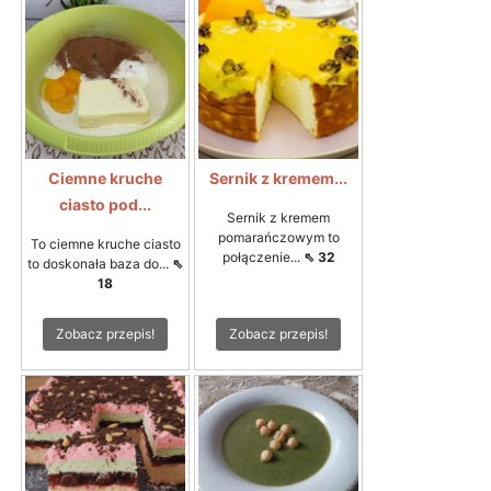
Ciemne kruche
Sernik z kremem...
ciasto pod...
Sernik z kremem
pomarańczowym to
To ciemne kruche ciasto
połączenie...
⇖ 32
to doskonała baza do...
⇖
18
Zobacz przepis!
Zobacz przepis!