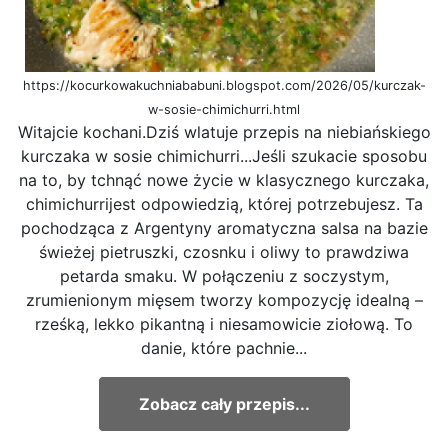
https://kocurkowakuchniababuni.blogspot.com/2026/05/kurczak-
w-sosie-chimichurri.html
Witajcie kochani.Dziś wlatuje przepis na niebiańskiego
kurczaka w sosie chimichurri...Jeśli szukacie sposobu
na to, by tchnąć nowe życie w klasycznego kurczaka,
chimichurrijest odpowiedzią, której potrzebujesz. Ta
pochodząca z Argentyny aromatyczna salsa na bazie
świeżej pietruszki, czosnku i oliwy to prawdziwa
petarda smaku. W połączeniu z soczystym,
zrumienionym mięsem tworzy kompozycję idealną –
rześką, lekko pikantną i niesamowicie ziołową. To
danie, które pachnie...
Zobacz cały przepis...