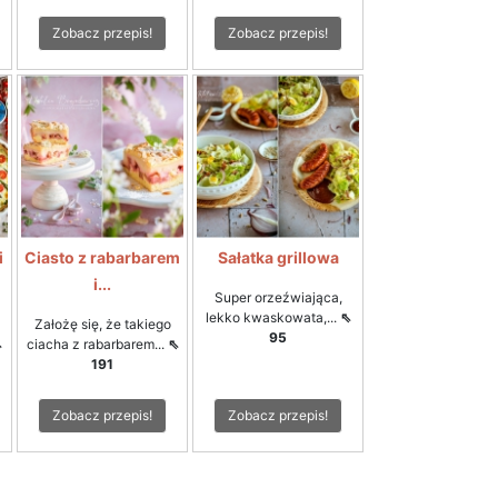
Zobacz przepis!
Zobacz przepis!
i
Ciasto z rabarbarem
Sałatka grillowa
i...
Super orzeźwiająca,
lekko kwaskowata,...
⇖
Założę się, że takiego
95
⇖
ciacha z rabarbarem...
⇖
191
Zobacz przepis!
Zobacz przepis!