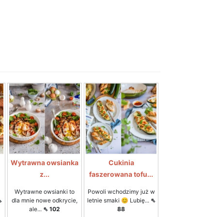
Wytrawna owsianka
Cukinia
z...
faszerowana tofu...
Wytrawne owsianki to
Powoli wchodzimy już w
⇖
dla mnie nowe odkrycie,
letnie smaki 😊 Lubię...
⇖
ale...
⇖ 102
88