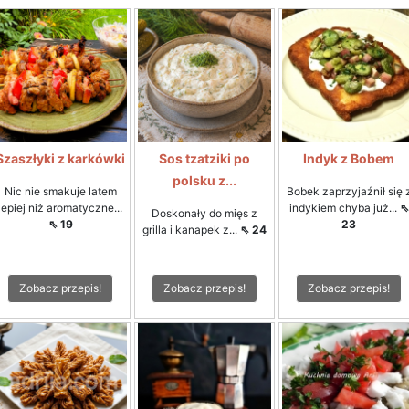
Szaszłyki z karkówki
Sos tzatziki po
Indyk z Bobem
polsku z...
Nic nie smakuje latem
Bobek zaprzyjaźnił się 
lepiej niż aromatyczne...
indykiem chyba już...
⇖
Doskonały do mięs z
⇖ 19
23
grilla i kanapek z...
⇖ 24
Zobacz przepis!
Zobacz przepis!
Zobacz przepis!