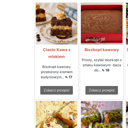
Ciasto Kawa z
Biszkopt kawowy
mlekiem
Prosty, szybki biszkopt o
smaku kawowym -baza
Biszkopt kawowy
do...
⇖ 16
przełożony kremem
budyniowym...
⇖ 17
Zobacz przepis!
Zobacz przepis!