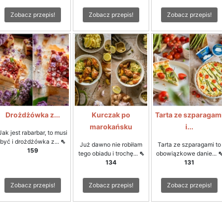
Zobacz przepis!
Zobacz przepis!
Zobacz przepis!
Drożdżówka z...
Kurczak po
Tarta ze szparagam
marokańsku
i...
Jak jest rabarbar, to musi
być i drożdżówka z...
⇖
Już dawno nie robiłam
Tarta ze szparagami to
159
tego obiadu i trochę...
⇖
obowiązkowe danie...
134
131
Zobacz przepis!
Zobacz przepis!
Zobacz przepis!