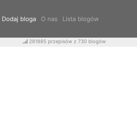
Dodaj bloga
O nas
Lista blogów
281885 przepisów z 730 blogów