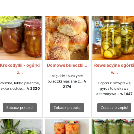
Krokodylki - ogórki
Domowe bułeczki...
Rewelacyjne ogórk
z...
w...
Miękkie i puszyste
bułeczki maślane z...
⇖
Pyszne, lekko pikantne,
Ogórki z przyprawą
2174
lekko słodkie,...
⇖ 2320
gyros to ciekawa
alternatywa...
⇖ 1447
Zobacz przepis!
Zobacz przepis!
Zobacz przepis!