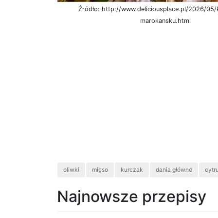
Źródło: http://www.deliciousplace.pl/2026/05
marokansku.html
oliwki
mięso
kurczak
dania główne
cytr
Najnowsze przepisy