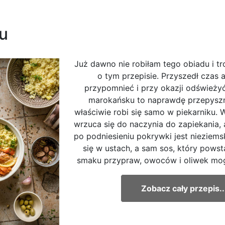
u
Już dawno nie robiłam tego obiadu i t
o tym przepisie. Przyszedł czas 
przypomnieć i przy okazji odświeży
marokańsku to naprawdę przepyszn
właściwie robi się samo w piekarniku. W
wrzuca się do naczynia do zapiekania, 
po podniesieniu pokrywki jest nieziems
się w ustach, a sam sos, który powst
smaku przypraw, owoców i oliwek mog
Zobacz cały przepis..