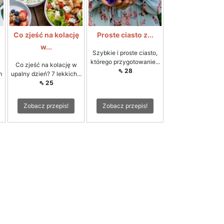
Co zjeść na kolację
Proste ciasto z...
w...
Szybkie i proste ciasto,
którego przygotowanie...
Co zjeść na kolację w
⇖ 28
m
upalny dzień? 7 lekkich...
⇖ 25
Zobacz przepis!
Zobacz przepis!