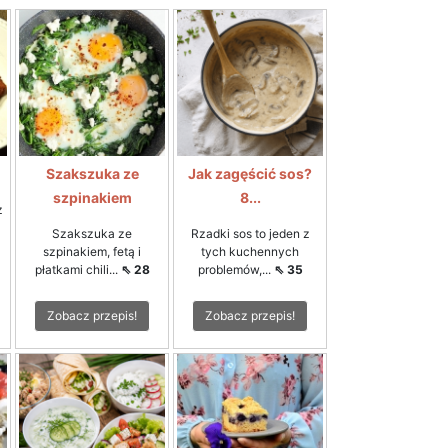
Szakszuka ze
Jak zagęścić sos?
szpinakiem
8...
z
Szakszuka ze
Rzadki sos to jeden z
szpinakiem, fetą i
tych kuchennych
płatkami chili...
⇖ 28
problemów,...
⇖ 35
Zobacz przepis!
Zobacz przepis!