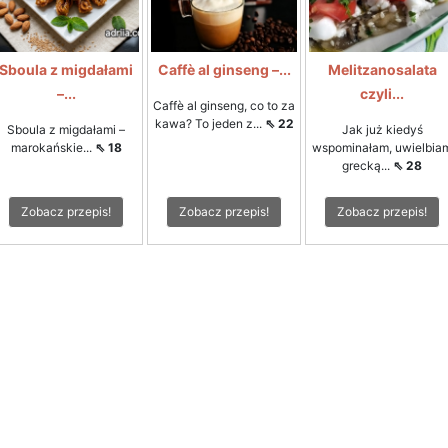
Sboula z migdałami
Caffè al ginseng –...
Melitzanosalata
–...
czyli...
Caffè al ginseng, co to za
kawa? To jeden z...
⇖ 22
Sboula z migdałami –
Jak już kiedyś
marokańskie...
⇖ 18
wspominałam, uwielbia
grecką...
⇖ 28
Zobacz przepis!
Zobacz przepis!
Zobacz przepis!