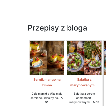
Przepisy z bloga
Sernik mango na
Sałatka z
zimno
marynowanymi...
Dziś mam dla Was mały
Sałatka z serem
serniczek idealny na...
⇖
camembert i
51
marynowanymi...
⇖ 69