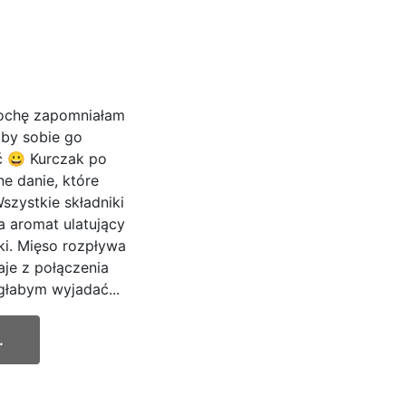
rochę zapomniałam
aby sobie go
ć 😀 Kurczak po
e danie, które
szystkie składniki
a aromat ulatujący
ki. Mięso rozpływa
aje z połączenia
łabym wyjadać...
.