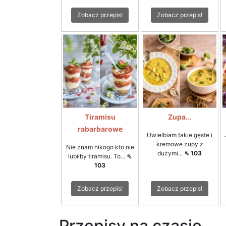
Zobacz przepis!
Zobacz przepis!
Tiramisu
Zupa...
rabarbarowe
Uwielbiam takie gęste i
kremowe zupy z
Nie znam nikogo kto nie
dużymi...
⇖ 103
lubiłby tiramisu. To...
⇖
103
Zobacz przepis!
Zobacz przepis!
Przepisy na czasie