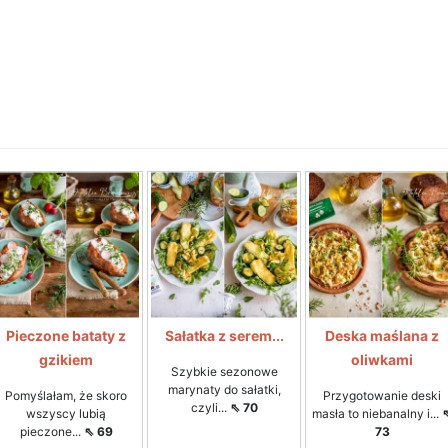
Pieczone bataty z
Sałatka z serem...
Deska maślana z
gzikiem
oliwkami
Szybkie sezonowe
marynaty do sałatki,
Pomyślałam, że skoro
Przygotowanie deski
czyli...
⇖ 70
wszyscy lubią
masła to niebanalny i...
pieczone...
⇖ 69
73