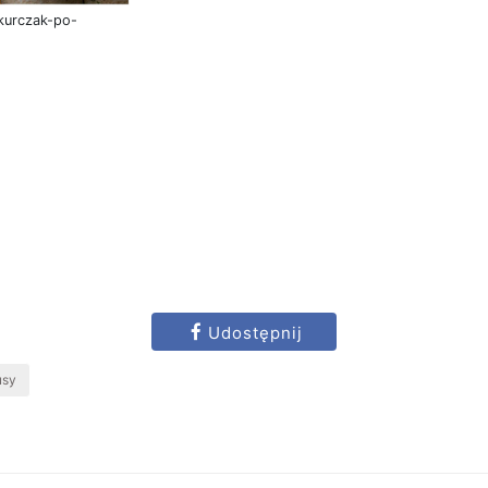
/kurczak-po-
Udostępnij
usy