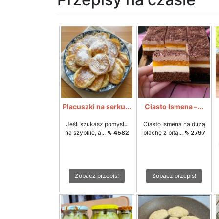
Placuszki na serku...
Ciasto Ismena –...
Jeśli szukasz pomysłu
Ciasto Ismena na dużą
na szybkie, a...
⇖ 4582
blachę z bitą...
⇖ 2797
Zobacz przepis!
Zobacz przepis!