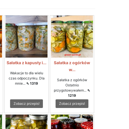
i
Sałatka z kapusty i...
Sałatka z ogórków
w...
Wakacje to dla wielu
czas odpoczynku. Dla
Sałatka z ogórków
mnie...
⇖ 1319
Ostatnio
przygotowywałem...
⇖
1219
Zobacz przepis!
Zobacz przepis!