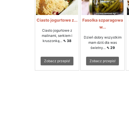
Ciasto jogurtowe z...
Fasolka szparagowa
w...
Ciasto jogurtowe z
malinami, serkiem i
Dzień dobry wszystkim
kruszonką...
⇖ 38
mam dziś dla was
świetny...
⇖ 29
Zobacz przepis!
Zobacz przepis!