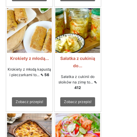
Krokiety z młodą...
Sałatka z cukinią
do...
Krokiety z młodą kapustą
i pieczarkami to...
⇖ 56
Sałatka z cukinii do
słoików na zimę to...
⇖
412
Zobacz przepis!
Zobacz przepis!