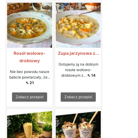
Rosół wołowo-
Zupa jarzynowa z...
drobiowy
Gotujemy ją na dobrym
rosole wołowo-
Nie bez powodu nasze
drobiowym z...
⇖ 14
babcie powtarzały, że...
⇖ 21
Zobacz przepis!
Zobacz przepis!