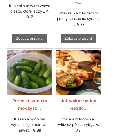
–...
Rubinella to warstwowe
ciasto, które łączy...
⇖
Szakszuka z bobem to
817
prosty sposób na sycące
i...
⇖ 77
Zobacz przepis!
Zobacz przepis!
Przed kiszeniem
Jak wykorzystać
moczysz...
resztki...
Kiszenie ogórków
Otwierasz lodówkę i
wydaje się proste, ale
widzisz pół papryki,...
⇖
nawet...
⇖ 89
73