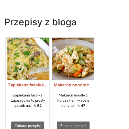
Przepisy z bloga
Zapiekana fasolka...
Makaron noodle z...
Zapiekana fasolka
Makaron noodle z
szparagowa to prosty
kurczakiem w sosie
sposób na...
⇖ 52
curry to...
⇖ 47
Zobacz przepis!
Zobacz przepis!