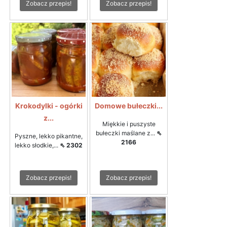
Zobacz przepis!
Zobacz przepis!
Krokodylki - ogórki
Domowe bułeczki...
z...
Miękkie i puszyste
bułeczki maślane z...
⇖
Pyszne, lekko pikantne,
2166
lekko słodkie,...
⇖ 2302
Zobacz przepis!
Zobacz przepis!