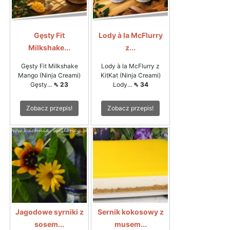
Gęsty Fit
Lody à la McFlurry
Milkshake...
z...
Gęsty Fit Milkshake
Lody à la McFlurry z
Mango (Ninja Creami)
KitKat (Ninja Creami)
Gęsty...
⇖ 23
Lody...
⇖ 34
Zobacz przepis!
Zobacz przepis!
Jagodowe syrniki z
Sernik kokosowy z
sosem...
musem...