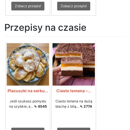
Zobacz przepis!
Zobacz przepis!
Przepisy na czasie
Placuszki na serku...
Ciasto Ismena –...
Jeśli szukasz pomysłu
Ciasto Ismena na dużą
na szybkie, a...
⇖ 4545
blachę z bitą...
⇖ 2774