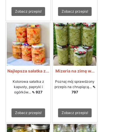
Zobacz przepis!
Zobacz przepis!
Najlepsza sałatka z...
Mizeria na zimę w...
Kolorowa sałatka z
Poznaj mój sprawdzony
kapusty, papryki i
przepis na chrupiącą...
⇖
ogórków...
⇖ 927
797
Zobacz przepis!
Zobacz przepis!