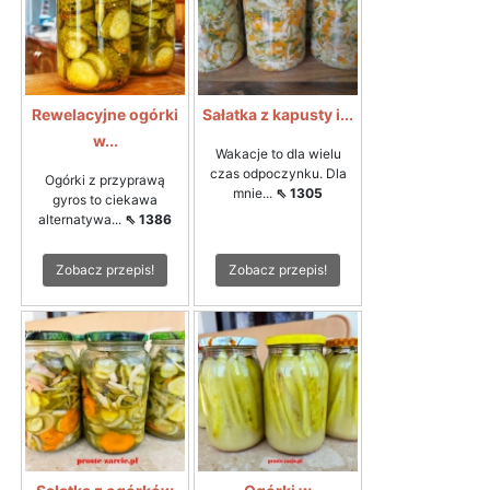
Rewelacyjne ogórki
Sałatka z kapusty i...
w...
Wakacje to dla wielu
czas odpoczynku. Dla
Ogórki z przyprawą
mnie...
⇖ 1305
gyros to ciekawa
alternatywa...
⇖ 1386
Zobacz przepis!
Zobacz przepis!