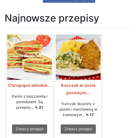
Najnowsze przepisy
Chrupiące włoskie...
Kurczak w sosie
porowym...
Panini z mozzarellą i
pomidorami Są
Kurczak duszony z
przepisy...
⇖ 21
porem i marchewką w
kremowym...
⇖ 17
Zobacz przepis!
Zobacz przepis!