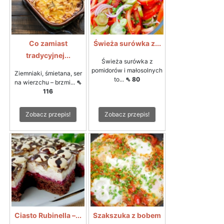
Co zamiast
Świeża surówka z...
tradycyjnej...
Świeża surówka z
pomidorów i małosolnych
Ziemniaki, śmietana, ser
to...
⇖ 80
na wierzchu – brzmi...
⇖
116
Zobacz przepis!
Zobacz przepis!
Ciasto Rubinella –...
Szakszuka z bobem