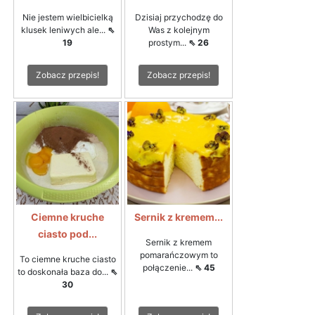
Nie jestem wielbicielką
Dzisiaj przychodzę do
klusek leniwych ale...
⇖
Was z kolejnym
19
prostym...
⇖ 26
Zobacz przepis!
Zobacz przepis!
Ciemne kruche
Sernik z kremem...
ciasto pod...
Sernik z kremem
pomarańczowym to
To ciemne kruche ciasto
połączenie...
⇖ 45
to doskonała baza do...
⇖
30