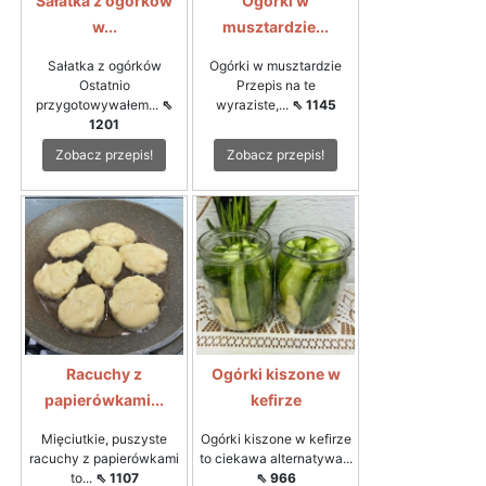
Sałatka z ogórków
Ogórki w
w...
musztardzie...
Sałatka z ogórków
Ogórki w musztardzie
Ostatnio
Przepis na te
przygotowywałem...
⇖
wyraziste,...
⇖ 1145
1201
Zobacz przepis!
Zobacz przepis!
Racuchy z
Ogórki kiszone w
papierówkami...
kefirze
Mięciutkie, puszyste
Ogórki kiszone w kefirze
racuchy z papierówkami
to ciekawa alternatywa...
to...
⇖ 1107
⇖ 966