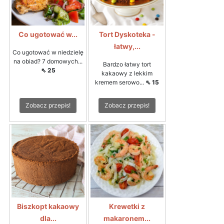
Co ugotować w...
Tort Dyskoteka -
łatwy,...
Co ugotować w niedzielę
na obiad? 7 domowych...
Bardzo łatwy tort
⇖ 25
kakaowy z lekkim
kremem serowo...
⇖ 15
Zobacz przepis!
Zobacz przepis!
Biszkopt kakaowy
Krewetki z
dla...
makaronem...