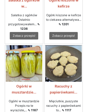
Sałatka z ogórków
Ogórki kiszone w
w...
kefirze
Sałatka z ogórków
Ogórki kiszone w kefirze
Ostatnio
to ciekawa alternatywa...
przygotowywałem...
⇖
⇖ 1201
1236
Zobacz przepis!
Zobacz przepis!
Ogórki w
Racuchy z
musztardzie...
papierówkami...
Ogórki w musztardzie
Mięciutkie, puszyste
Przepis na te
racuchy z papierówkami
wyraziste,...
⇖ 1167
to...
⇖ 1117