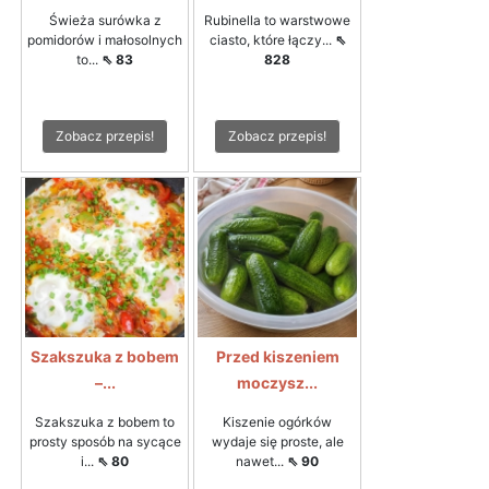
Świeża surówka z
Rubinella to warstwowe
pomidorów i małosolnych
ciasto, które łączy...
⇖
to...
⇖ 83
828
Zobacz przepis!
Zobacz przepis!
Szakszuka z bobem
Przed kiszeniem
–...
moczysz...
Szakszuka z bobem to
Kiszenie ogórków
prosty sposób na sycące
wydaje się proste, ale
i...
⇖ 80
nawet...
⇖ 90