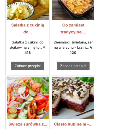
Sałatka z cukinią
Co zamiast
do...
tradycyjnej...
Sałatka z cukinii do
Ziemniaki, śmietana, ser
słoików na zimę to...
⇖
na wierzchu – brzmi...
⇖
418
120
Zobacz przepis!
Zobacz przepis!
Świeża surówka z...
Ciasto Rubinella –...