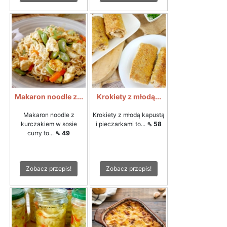
Makaron noodle z...
Krokiety z młodą...
Makaron noodle z
Krokiety z młodą kapustą
kurczakiem w sosie
i pieczarkami to...
⇖ 58
curry to...
⇖ 49
Zobacz przepis!
Zobacz przepis!