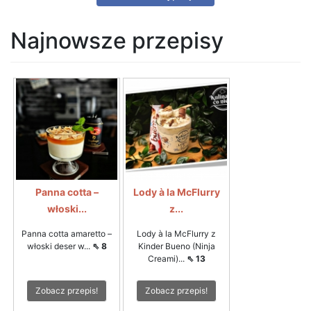
Najnowsze przepisy
Panna cotta –
Lody à la McFlurry
włoski...
z...
Panna cotta amaretto –
Lody à la McFlurry z
włoski deser w...
⇖ 8
Kinder Bueno (Ninja
Creami)...
⇖ 13
Zobacz przepis!
Zobacz przepis!