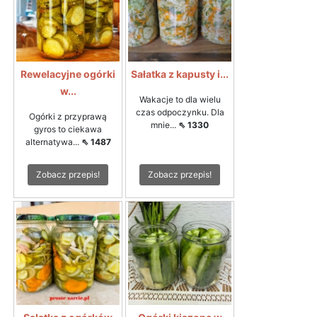
Rewelacyjne ogórki
Sałatka z kapusty i...
w...
Wakacje to dla wielu
czas odpoczynku. Dla
Ogórki z przyprawą
mnie...
⇖ 1330
gyros to ciekawa
alternatywa...
⇖ 1487
Zobacz przepis!
Zobacz przepis!