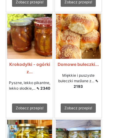
Zobacz przepis!
Zobacz przepis!
Krokodylki - ogórki
Domowe bułeczki...
z...
Miękkie i puszyste
bułeczki maślane z...
⇖
Pyszne, lekko pikantne,
2193
lekko słodkie,...
⇖ 2340
Zobacz przepis!
Zobacz przepis!