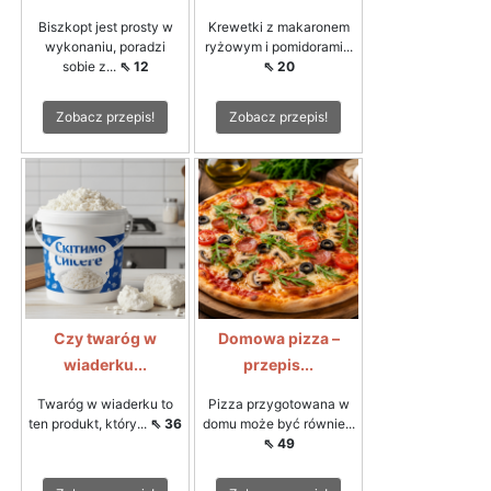
Biszkopt jest prosty w
Krewetki z makaronem
wykonaniu, poradzi
ryżowym i pomidorami...
sobie z...
⇖ 12
⇖ 20
Zobacz przepis!
Zobacz przepis!
Czy twaróg w
Domowa pizza –
wiaderku...
przepis...
Twaróg w wiaderku to
Pizza przygotowana w
ten produkt, który...
⇖ 36
domu może być równie...
⇖ 49