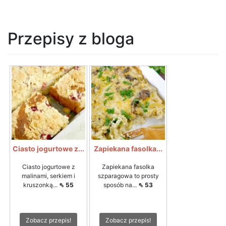
Przepisy z bloga
Ciasto jogurtowe z...
Zapiekana fasolka...
Ciasto jogurtowe z
Zapiekana fasolka
malinami, serkiem i
szparagowa to prosty
kruszonką...
⇖ 55
sposób na...
⇖ 53
Zobacz przepis!
Zobacz przepis!