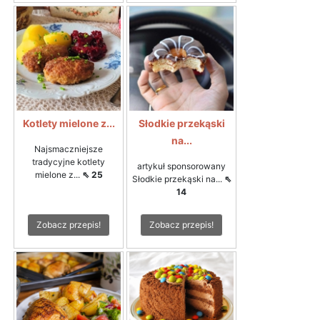
Kotlety mielone z...
Słodkie przekąski
na...
Najsmaczniejsze
tradycyjne kotlety
artykuł sponsorowany
mielone z...
⇖ 25
Słodkie przekąski na...
⇖
14
Zobacz przepis!
Zobacz przepis!