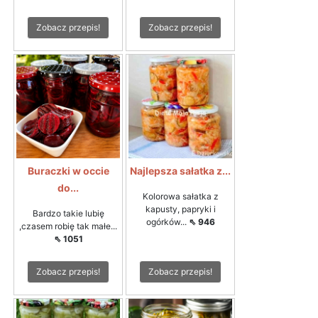
Zobacz przepis!
Zobacz przepis!
Buraczki w occie
Najlepsza sałatka z...
do...
Kolorowa sałatka z
kapusty, papryki i
Bardzo takie lubię
ogórków...
⇖ 946
,czasem robię tak małe...
⇖ 1051
Zobacz przepis!
Zobacz przepis!