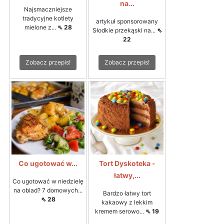
na...
Najsmaczniejsze
tradycyjne kotlety
artykuł sponsorowany
mielone z...
⇖ 28
Słodkie przekąski na...
⇖
22
Zobacz przepis!
Zobacz przepis!
Co ugotować w...
Tort Dyskoteka -
łatwy,...
Co ugotować w niedzielę
na obiad? 7 domowych...
Bardzo łatwy tort
⇖ 28
kakaowy z lekkim
kremem serowo...
⇖ 19