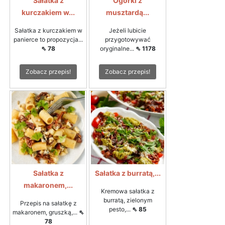
Sałatka z
Ogórki z
kurczakiem w...
musztardą...
Sałatka z kurczakiem w
Jeżeli lubicie
panierce to propozycja...
przygotowywać
⇖ 78
oryginalne...
⇖ 1178
Zobacz przepis!
Zobacz przepis!
Sałatka z
Sałatka z burratą,...
makaronem,...
Kremowa sałatka z
burratą, zielonym
Przepis na sałatkę z
pesto,...
⇖ 85
makaronem, gruszką,...
⇖
78