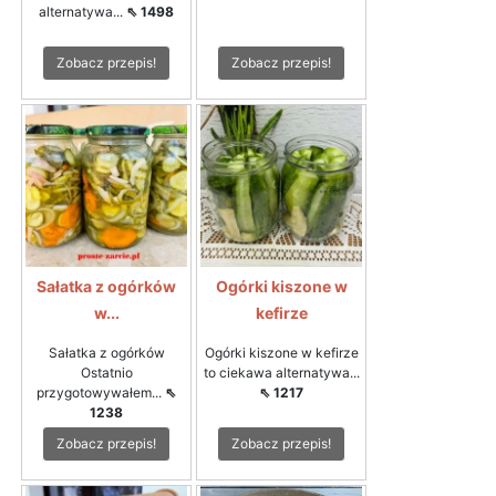
alternatywa...
⇖ 1498
Zobacz przepis!
Zobacz przepis!
Sałatka z ogórków
Ogórki kiszone w
w...
kefirze
Sałatka z ogórków
Ogórki kiszone w kefirze
Ostatnio
to ciekawa alternatywa...
przygotowywałem...
⇖
⇖ 1217
1238
Zobacz przepis!
Zobacz przepis!