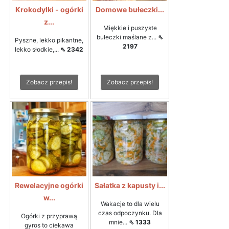
Krokodylki - ogórki
Domowe bułeczki...
z...
Miękkie i puszyste
bułeczki maślane z...
⇖
Pyszne, lekko pikantne,
2197
lekko słodkie,...
⇖ 2342
Zobacz przepis!
Zobacz przepis!
Rewelacyjne ogórki
Sałatka z kapusty i...
w...
Wakacje to dla wielu
czas odpoczynku. Dla
Ogórki z przyprawą
mnie...
⇖ 1333
gyros to ciekawa