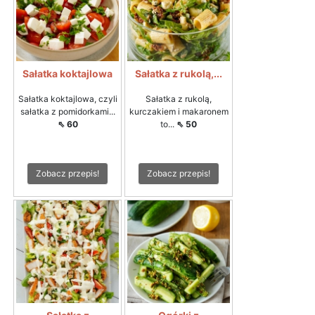
Sałatka koktajlowa
Sałatka z rukolą,...
Sałatka koktajlowa, czyli
Sałatka z rukolą,
sałatka z pomidorkami...
kurczakiem i makaronem
⇖ 60
to...
⇖ 50
Zobacz przepis!
Zobacz przepis!