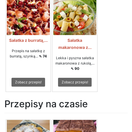
Sałatka z burratą,...
Sałatka
makaronowa z...
Przepis na sałatkę z
burratą, szynką...
⇖ 74
Lekka i pyszna sałatka
makaronowa z rukolą,...
⇖ 90
Zobacz przepis!
Zobacz przepis!
Przepisy na czasie