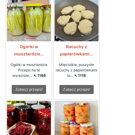
Ogórki w
Racuchy z
musztardzie...
papierówkami...
Ogórki w musztardzie
Mięciutkie, puszyste
Przepis na te
racuchy z papierówkami
wyraziste,...
⇖ 1168
to...
⇖ 1118
Zobacz przepis!
Zobacz przepis!