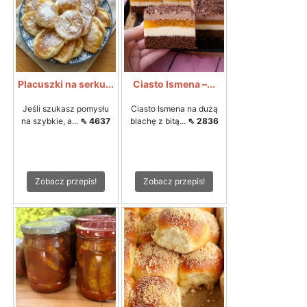
Placuszki na serku...
Ciasto Ismena –...
Jeśli szukasz pomysłu
Ciasto Ismena na dużą
na szybkie, a...
⇖ 4637
blachę z bitą...
⇖ 2836
Zobacz przepis!
Zobacz przepis!