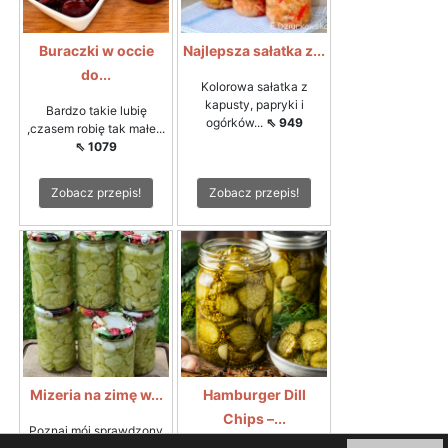
Buraczki w occie
Najlepsza sałatka z...
do...
Kolorowa sałatka z
kapusty, papryki i
Bardzo takie lubię
ogórków...
⇖ 949
,czasem robię tak małe...
⇖ 1079
Zobacz przepis!
Zobacz przepis!
Mizeria na zimę w...
Hamburger Dill
Chips –...
Poznaj mój sprawdzony