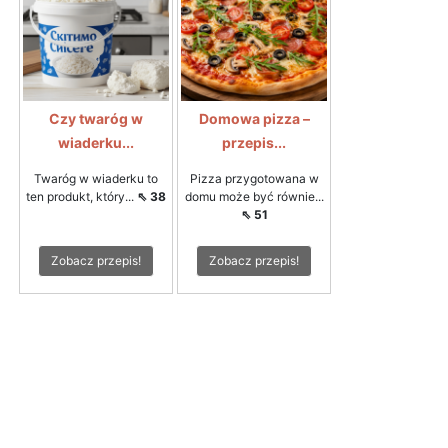
Czy twaróg w
Domowa pizza –
wiaderku...
przepis...
Twaróg w wiaderku to
Pizza przygotowana w
ten produkt, który...
⇖ 38
domu może być równie...
⇖ 51
Zobacz przepis!
Zobacz przepis!