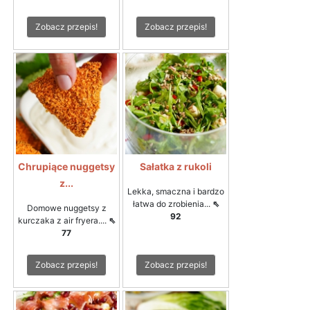
Zobacz przepis!
Zobacz przepis!
Chrupiące nuggetsy
Sałatka z rukoli
z...
Lekka, smaczna i bardzo
łatwa do zrobienia...
⇖
Domowe nuggetsy z
92
kurczaka z air fryera....
⇖
77
Zobacz przepis!
Zobacz przepis!