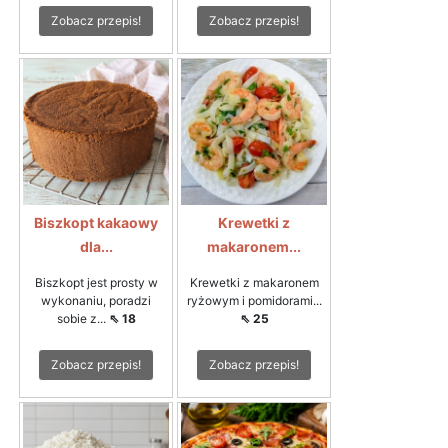
Zobacz przepis!
Zobacz przepis!
Biszkopt kakaowy
Krewetki z
dla...
makaronem...
Biszkopt jest prosty w
Krewetki z makaronem
wykonaniu, poradzi
ryżowym i pomidorami...
sobie z...
⇖ 18
⇖ 25
Zobacz przepis!
Zobacz przepis!