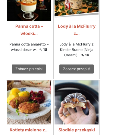
Panna cotta –
Lody à la McFlurry
włoski...
z...
Panna cotta amaretto –
Lody à la McFlurry z
włoski deser w...
⇖ 18
Kinder Bueno (Ninja
Creami)...
⇖ 16
Zobacz przepis!
Zobacz przepis!
Kotlety mielone z...
Słodkie przekąski